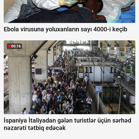
Ebola virusuna yoluxanların sayı 4000-i keçib
00:16
İspaniya İtaliyadan gələn turistlər üçün sərhəd
nəzarəti tətbiq edəcək