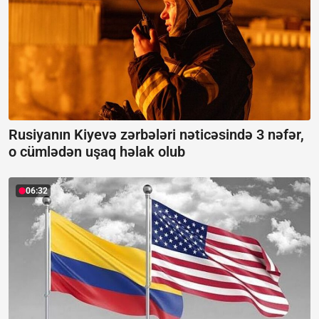
Rusiyanın Kiyevə zərbələri nəticəsində 3 nəfər,
o cümlədən uşaq həlak olub
06:32