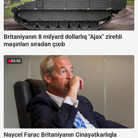
Britaniyanın 8 milyard dollarlıq "Ajax" zirehli
maşınları sıradan çıxıb
03:52
Naycel Farac Britaniyanın Cinayətkarlıqla