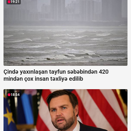
19:21
Çində yaxınlaşan tayfun səbəbindən 420
mindən çox insan təxliyə edilib
18:54