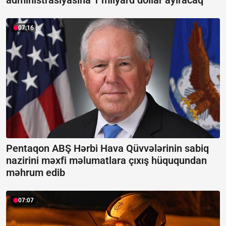
07:16
Pentaqon ABŞ Hərbi Hava Qüvvələrinin sabiq
nazirini məxfi məlumatlara çıxış hüququndan
məhrum edib
07:07