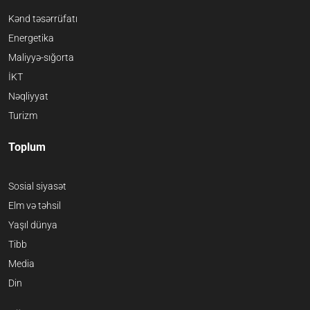
Kənd təsərrüfatı
Energetika
Maliyyə-sığorta
İKT
Nəqliyyat
Turizm
Toplum
Sosial siyasət
Elm və təhsil
Yaşıl dünya
Tibb
Media
Din