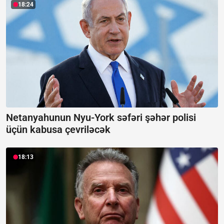
18:24
Netanyahunun Nyu-York səfəri şəhər polisi
üçün kabusa çevriləcək
18:13