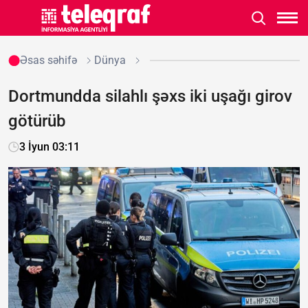
Əsas səhifə
Dünya
Dortmundda silahlı şəxs iki uşağı girov
götürüb
3 İyun 03:11