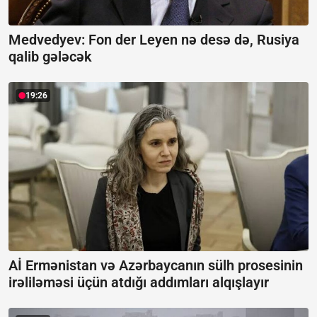
Medvedyev: Fon der Leyen nə desə də, Rusiya
qalib gələcək
19:26
Aİ Ermənistan və Azərbaycanın sülh prosesinin
irəliləməsi üçün atdığı addımları alqışlayır