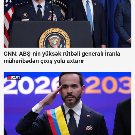
CNN: ABŞ-nin yüksək rütbəli generalı İranla
müharibədən çıxış yolu axtarır
02:01