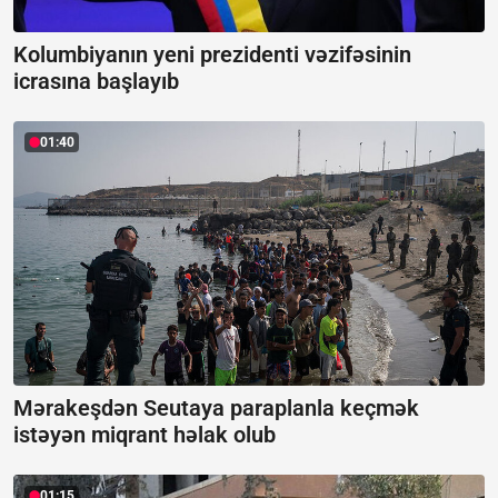
Kolumbiyanın yeni prezidenti vəzifəsinin
icrasına başlayıb
01:40
Mərakeşdən Seutaya paraplanla keçmək
istəyən miqrant həlak olub
01:15