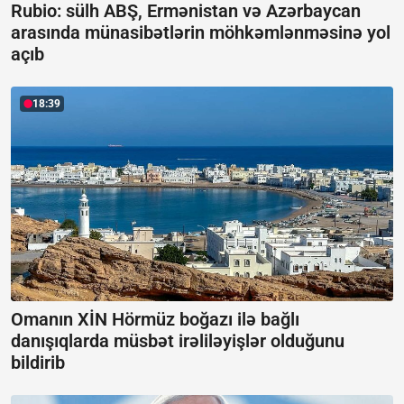
Rubio: sülh ABŞ, Ermənistan və Azərbaycan
arasında münasibətlərin möhkəmlənməsinə yol
açıb
18:39
Omanın XİN Hörmüz boğazı ilə bağlı
danışıqlarda müsbət irəliləyişlər olduğunu
bildirib