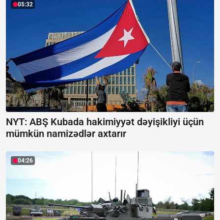
05:32
NYT: ABŞ Kubada hakimiyyət dəyişikliyi üçün
mümkün namizədlər axtarır
04:26