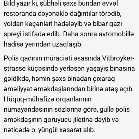
Bild yazır ki, şübhəli şəxs bundan əvvəl
restoranda dəyənəklə dağıntılar törədib,
yoldan keçənləri hədələyib və bibər qazı
spreyi istifadə edib. Daha sonra avtomobillə
hadisə yerindən uzaqlaşıb.
Polis qadının müraciəti əsasında Vitbroyker-
ştrasse küçəsində yerləşən yaşayış binasına
gəldikdə, həmin şəxs binadan çıxaraq
əməliyyat əməkdaşlarından birinə atəş açıb.
Hüquq-mühafizə orqanlarının
nümayəndəsinin sözlərinə görə, güllə polis
əməkdaşının qoruyucu jiletinə dəyib və
nəticədə o, yüngül xəsarət alıb.