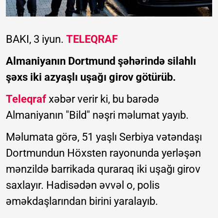
BAKI, 3 iyun.
TELEQRAF
Almaniyanın Dortmund şəhərində silahlı
şəxs iki azyaşlı uşağı girov götürüb.
Teleqraf
xəbər verir ki, bu barədə
Almaniyanın "Bild" nəşri məlumat yayıb.
Məlumata görə, 51 yaşlı Serbiya vətəndaşı
Dortmundun Höxsten rayonunda yerləşən
mənzildə barrikada quraraq iki uşağı girov
saxlayır. Hadisədən əvvəl o, polis
əməkdaşlarından birini yaralayıb.