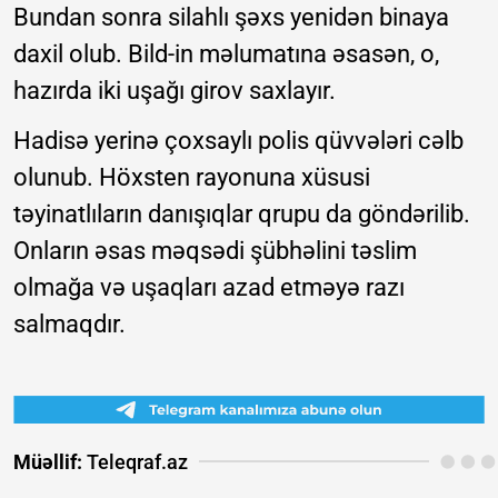
Bundan sonra silahlı şəxs yenidən binaya
daxil olub. Bild-in məlumatına əsasən, o,
hazırda iki uşağı girov saxlayır.
Hadisə yerinə çoxsaylı polis qüvvələri cəlb
olunub. Höxsten rayonuna xüsusi
təyinatlıların danışıqlar qrupu da göndərilib.
Onların əsas məqsədi şübhəlini təslim
olmağa və uşaqları azad etməyə razı
salmaqdır.
Müəllif:
Teleqraf.az