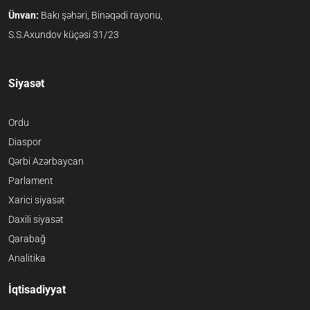
Ünvan:
Bakı şəhəri, Binəqədi rayonu,
S.S.Axundov küçəsi 31/23
Siyasət
Ordu
Diaspor
Qərbi Azərbaycan
Parlament
Xarici siyasət
Daxili siyasət
Qarabağ
Analitika
İqtisadiyyat