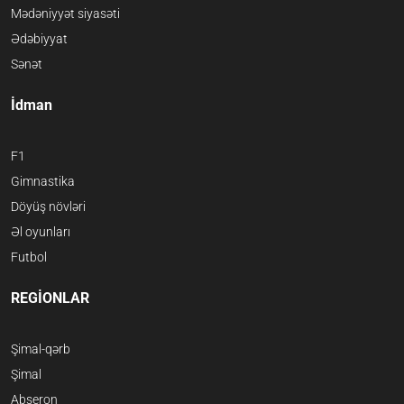
Mədəniyyət siyasəti
Ədəbiyyat
Sənət
İdman
F1
Gimnastika
Döyüş növləri
Əl oyunları
Futbol
REGİONLAR
Şimal-qərb
Şimal
Abşeron