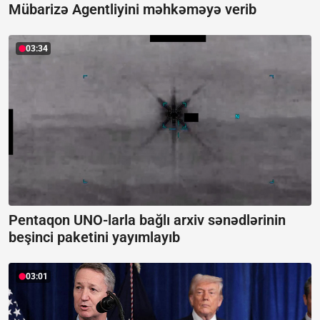
Mübarizə Agentliyini məhkəməyə verib
03:34
Pentaqon UNO-larla bağlı arxiv sənədlərinin
beşinci paketini yayımlayıb
03:01