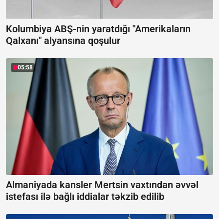
Kolumbiya ABŞ-nin yaratdığı "Amerikaların
Qalxanı" alyansına qoşulur
05:58
Almaniyada kansler Mertsin vaxtından əvvəl
istefası ilə bağlı iddialar təkzib edilib