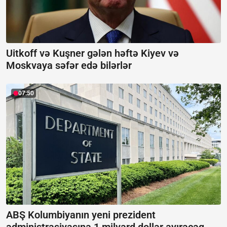
Uitkoff və Kuşner gələn həftə Kiyev və
Moskvaya səfər edə bilərlər
07:50
ABŞ Kolumbiyanın yeni prezident
administrasiyasına 1 milyard dollar ayıracaq