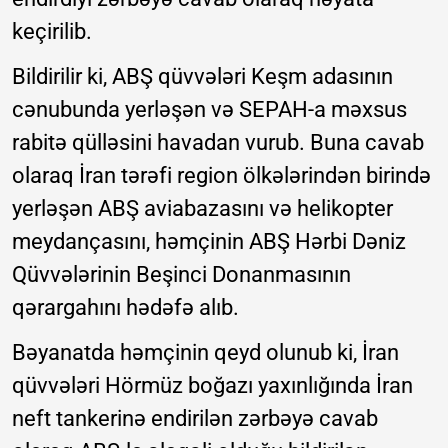
keçirilib.
Bildirilir ki, ABŞ qüvvələri Keşm adasının
cənubunda yerləşən və SEPAH-a məxsus
rabitə qülləsini havadan vurub. Buna cavab
olaraq İran tərəfi region ölkələrindən birində
yerləşən ABŞ aviabazasını və helikopter
meydançasını, həmçinin ABŞ Hərbi Dəniz
Qüvvələrinin Beşinci Donanmasının
qərargahını hədəfə alıb.
Bəyanatda həmçinin qeyd olunub ki, İran
qüvvələri Hörmüz boğazı yaxınlığında İran
neft tankerinə endirilən zərbəyə cavab