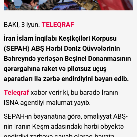
BAKI, 3 iyun.
TELEQRAF
İran İslam İnqilabı Keşikçiləri Korpusu
(SEPAH) ABŞ Hərbi Dəniz Qüvvələrinin
Bəhreyndə yerləşən Beşinci Donanmasının
qərargahına raket və pilotsuz uçuş
aparatları ilə zərbə endirdiyini bəyan edib.
Teleqraf
xəbər verir ki, bu barədə İranın
ISNA agentliyi məlumat yayıb.
SEPAH-ın bəyanatına görə, əməliyyat ABŞ-
nin İranın Keşm adasındakı hərbi obyektə
endirdiyi zərbəyə cavab olaraq həyata