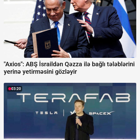
"Axios": ABŞ İsraildən Qəzza ilə bağlı tələblərini
yerinə yetirməsini gözləyir
03:20