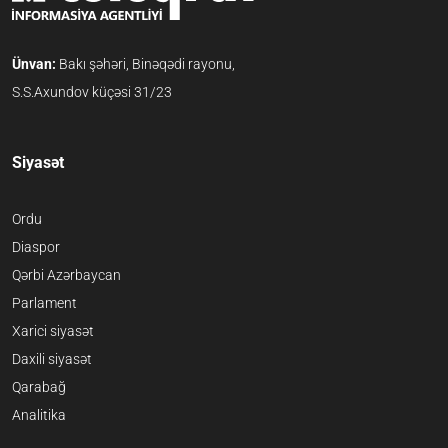
Ünvan:
Bakı şəhəri, Binəqədi rayonu,
S.S.Axundov küçəsi 31/23
Siyasət
Ordu
Diaspor
Qərbi Azərbaycan
Parlament
Xarici siyasət
Daxili siyasət
Qarabağ
Analitika