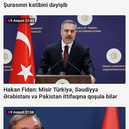
Şurasının katibini dəyişib
9 Avqust 22:43
Hakan Fidan: Misir Türkiyə, Səudiyyə
Ərəbistanı və Pakistan ittifaqına qoşula bilər
9 Avqust 21:58