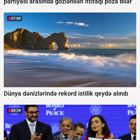
partiyası arasında gözlənilən ittifaqı poza bilər
07:00
Dünya dənizlərində rekord istilik qeydə alınıb
05:39