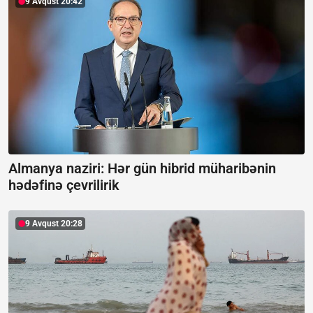
9 Avqust 20:42
Almanya naziri: Hər gün hibrid müharibənin
hədəfinə çevrilirik
9 Avqust 20:28