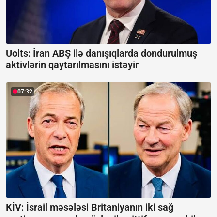
Uolts: İran ABŞ ilə danışıqlarda dondurulmuş
aktivlərin qaytarılmasını istəyir
07:32
KİV: İsrail məsələsi Britaniyanın iki sağ