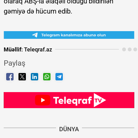
olaraq ABŞ-la əlaqəli olduğu bildirilən
gəmiyə də hücum edib.
Müəllif:
Teleqraf.az
Paylaş
DÜNYA