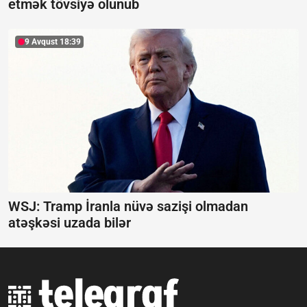
etmək tövsiyə olunub
9 Avqust 18:39
WSJ: Tramp İranla nüvə sazişi olmadan
atəşkəsi uzada bilər