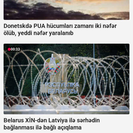
Donetskdə PUA hücumları zamanı iki nəfər
ölüb, yeddi nəfər yaralanıb
00:33
Belarus XİN-dən Latviya ilə sərhədin
bağlanması ilə bağlı açıqlama