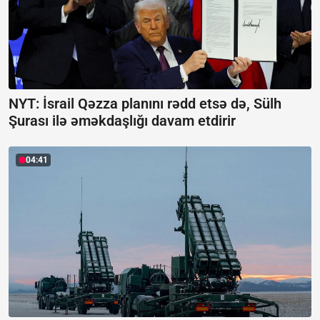
NYT: İsrail Qəzza planını rədd etsə də, Sülh
Şurası ilə əməkdaşlığı davam etdirir
04:41