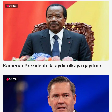
08:53
Kamerun Prezidenti iki aydır ölkəyə qayıtmır
08:29