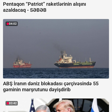
Pentaqon “Patriot” raketlərinin alışını
azaldacaq -
SƏBƏB
04:02
ABŞ İranın dəniz blokadası çərçivəsində 55
gəminin marşrutunu dəyişdirib
03:42