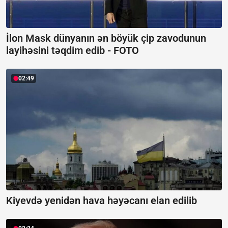
İlon Mask dünyanın ən böyük çip zavodunun
layihəsini təqdim edib -
FOTO
02:49
Kiyevdə yenidən hava həyəcanı elan edilib