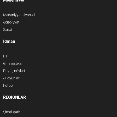
Mədəniyyət
Mədəniyyət siyasəti
Ədəbiyyat
Sənət
İdman
F1
Gimnastika
Döyüş növləri
Əl oyunları
Futbol
REGİONLAR
Şimal-qərb