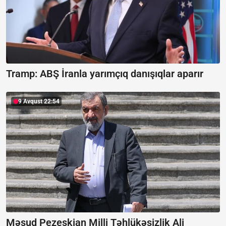
Tramp: ABŞ İranla yarımçıq danışıqlar aparır
9 Avqust 22:54
Məsud Pezeşkian Milli Təhlükəsizlik Ali