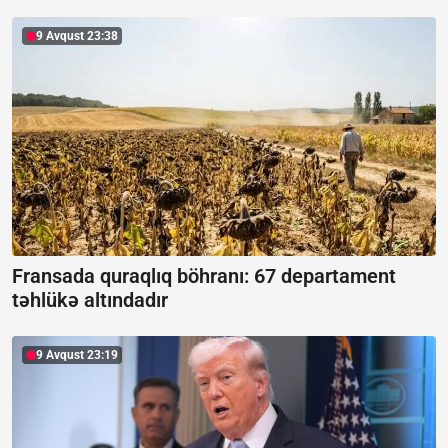
9 Avqust 23:38
Fransada quraqlıq böhranı:
67 departament
təhlükə altındadır
9 Avqust 23:19