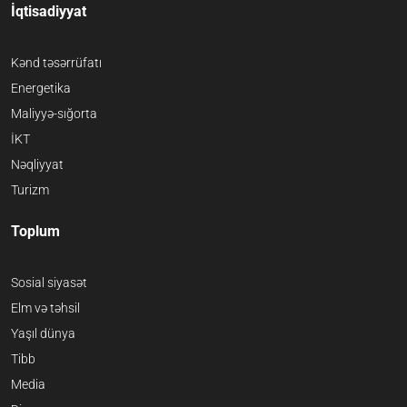
İqtisadiyyat
Kənd təsərrüfatı
Energetika
Maliyyə-sığorta
İKT
Nəqliyyat
Turizm
Toplum
Sosial siyasət
Elm və təhsil
Yaşıl dünya
Tibb
Media