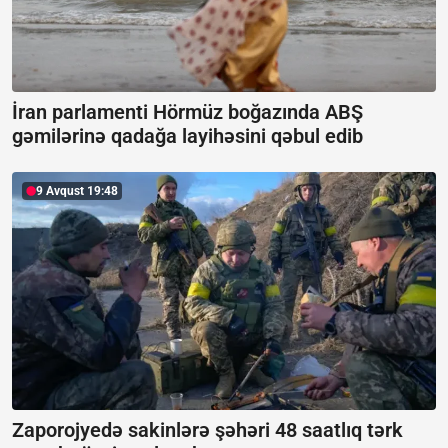
İran parlamenti Hörmüz boğazında ABŞ
gəmilərinə qadağa layihəsini qəbul edib
9 Avqust 19:48
Zaporojyedə sakinlərə şəhəri 48 saatlıq tərk