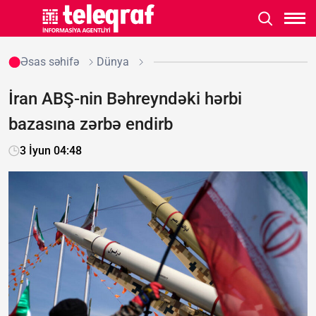
Əsas səhifə
Dünya
İran ABŞ-nin Bəhreyndəki hərbi
bazasına zərbə endirb
3 İyun 04:48