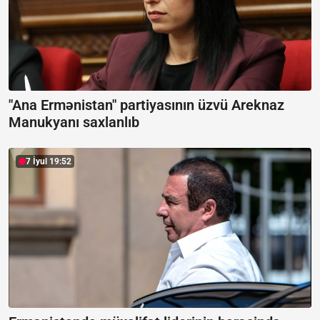
"Ana Ermənistan" partiyasının üzvü Areknaz
Manukyanı saxlanlıb
7 İyul 19:52