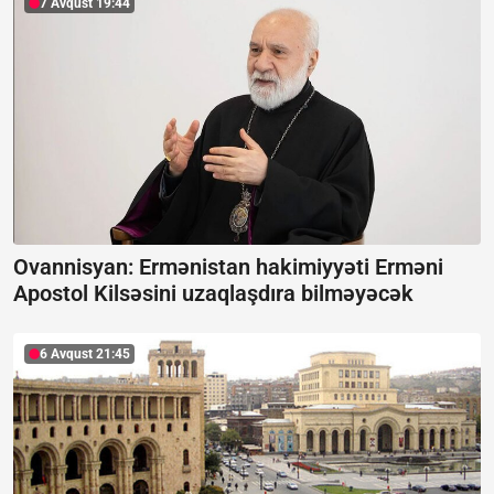
7 Avqust 19:44
Ovannisyan: Ermənistan hakimiyyəti Erməni
Apostol Kilsəsini uzaqlaşdıra bilməyəcək
6 Avqust 21:45