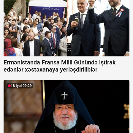
Ermənistanda Fransa Milli Günündə iştirak
edənlər xəstəxanaya yerləşdiriliblər
18 İyul 09:29