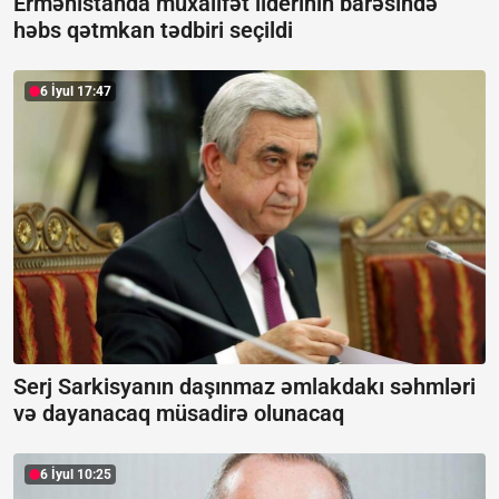
Ermənistanda müxalifət liderinin barəsində
həbs qətmkan tədbiri seçildi
6 İyul 17:47
Serj Sarkisyanın daşınmaz əmlakdakı səhmləri
və dayanacaq müsadirə olunacaq
6 İyul 10:25