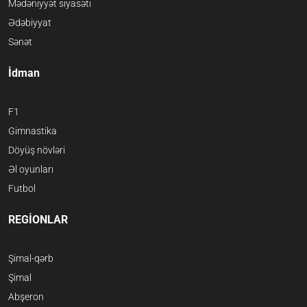
Mədəniyyət siyasəti
Ədəbiyyat
Sənət
İdman
F1
Gimnastika
Döyüş növləri
Əl oyunları
Futbol
REGİONLAR
Şimal-qərb
Şimal
Abşeron