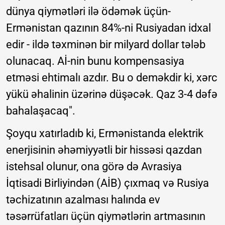
dünya qiymətləri ilə ödəmək üçün-
Ermənistan qazının 84%-ni Rusiyadan idxal
edir - ildə təxminən bir milyard dollar tələb
olunacaq. Aİ-nin bunu kompensasiya
etməsi ehtimalı azdır. Bu o deməkdir ki, xərc
yükü əhalinin üzərinə düşəcək. Qaz 3-4 dəfə
bahalaşacaq".
Şoyqu xatırladıb ki, Ermənistanda elektrik
enerjisinin əhəmiyyətli bir hissəsi qazdan
istehsal olunur, ona görə də Avrasiya
İqtisadi Birliyindən (AİB) çıxmaq və Rusiya
təchizatının azalması halında ev
təsərrüfatları üçün qiymətlərin artmasının