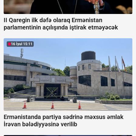
II Qaregin ilk dəfə olaraq Ermənistan
parlamentinin açılışında iştirak etməyəcək
16 İyul 15:11
Ermənistanda partiya sədrinə məxsus əmlak
İrəvan bələdiyyəsinə verilib