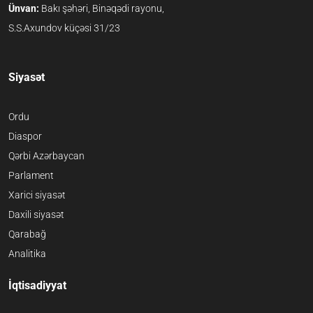
Ünvan:
Bakı şəhəri, Binəqədi rayonu,
S.S.Axundov küçəsi 31/23
Siyasət
Ordu
Diaspor
Qərbi Azərbaycan
Parlament
Xarici siyasət
Daxili siyasət
Qarabağ
Analitika
İqtisadiyyat