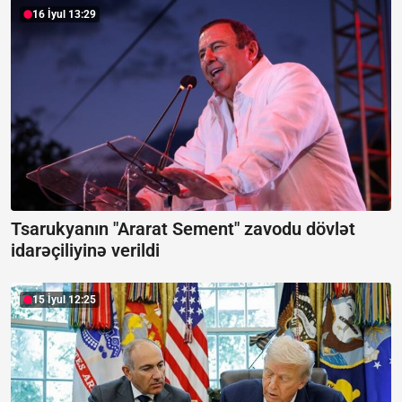
16 İyul 13:29
Tsarukyanın "Ararat Sement" zavodu dövlət
idarəçiliyinə verildi
15 İyul 12:25