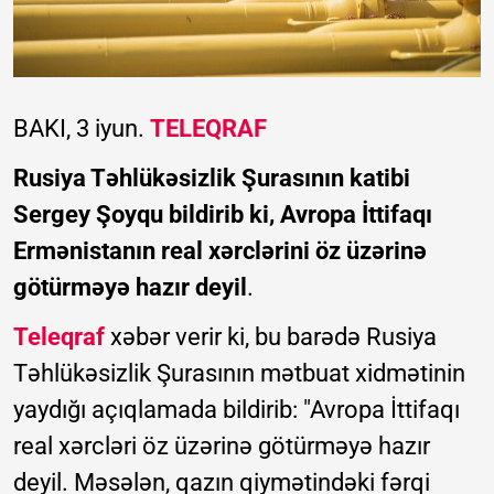
BAKI, 3 iyun.
TELEQRAF
Rusiya Təhlükəsizlik Şurasının katibi
Sergey Şoyqu bildirib ki, Avropa İttifaqı
Ermənistanın real xərclərini öz üzərinə
götürməyə hazır deyil
.
Teleqraf
xəbər verir ki, bu barədə Rusiya
Təhlükəsizlik Şurasının mətbuat xidmətinin
yaydığı açıqlamada bildirib: "Avropa İttifaqı
real xərcləri öz üzərinə götürməyə hazır
deyil. Məsələn, qazın qiymətindəki fərqi