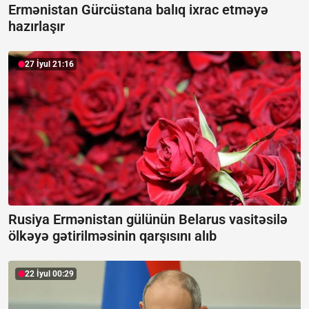
Ermənistan Gürcüstana balıq ixrac etməyə
hazırlaşır
27 İyul 21:16
Rusiya Ermənistan gülünün Belarus vasitəsilə
ölkəyə gətirilməsinin qarşısını alıb
22 İyul 00:29