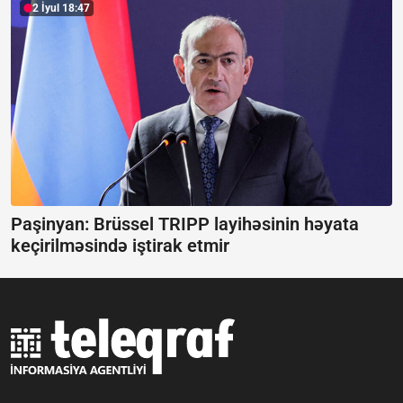
2 İyul 18:47
Paşinyan: Brüssel TRIPP layihəsinin həyata
keçirilməsində iştirak etmir