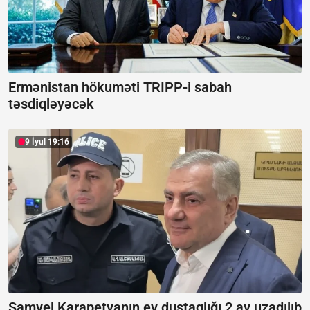
Ermənistan hökuməti TRIPP-i sabah
təsdiqləyəcək
9 İyul 19:16
Samvel Karapetyanın ev dustaqlığı 2 ay uzadılıb