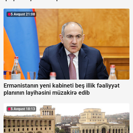
5 Avqust 21:08
Ermənistanın yeni kabineti beş illik fəaliyyət
planının layihəsini müzakirə edib
5 Avqust 18:13