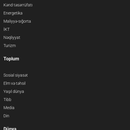
Kənd təsərrüfatı
Energetika
Maliyyə-sığorta
İKT
Nəqliyyat
Turizm
Toplum
Sosial siyasət
Elm və təhsil
Yaşıl dünya
Tibb
Media
Din
Dünya