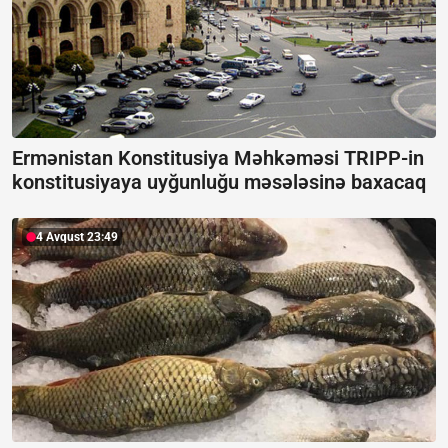
Ermənistan Konstitusiya Məhkəməsi TRIPP-in
konstitusiyaya uyğunluğu məsələsinə baxacaq
4 Avqust 23:49