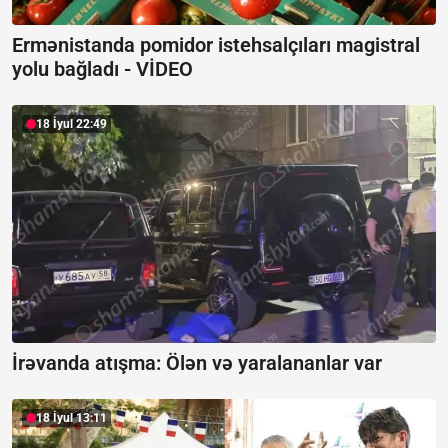
Ermənistanda pomidor istehsalçıları magistral
yolu bağladı -
VİDEO
18 İyul 22:49
İrəvanda atışma:
Ölən və yaralananlar var
18 İyul 13:11