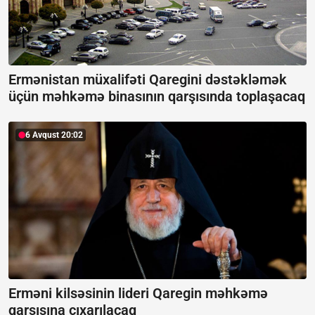
Ermənistan müxalifəti Qaregini dəstəkləmək
üçün məhkəmə binasının qarşısında toplaşacaq
6 Avqust 20:02
Erməni kilsəsinin lideri Qaregin məhkəmə
qarşısına çıxarılacaq