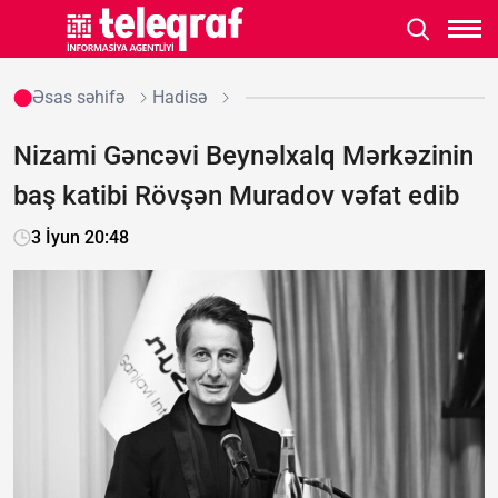
Əsas səhifə
Hadisə
Nizami Gəncəvi Beynəlxalq Mərkəzinin
baş katibi Rövşən Muradov vəfat edib
3 İyun 20:48