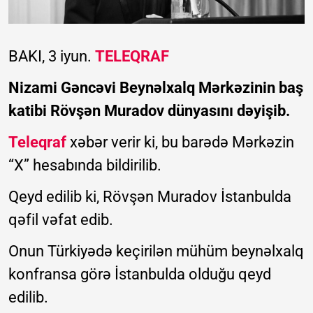
BAKI, 3 iyun.
TELEQRAF
Nizami Gəncəvi Beynəlxalq Mərkəzinin baş
katibi Rövşən Muradov dünyasını dəyişib.
Teleqraf
xəbər verir ki, bu barədə Mərkəzin
“X” hesabında bildirilib.
Qeyd edilib ki, Rövşən Muradov İstanbulda
qəfil vəfat edib.
Onun Türkiyədə keçirilən mühüm beynəlxalq
konfransa görə İstanbulda olduğu qeyd
edilib.