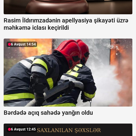
Rasim İldırımzadənin apellyasiya şikayəti üzrə
məhkəmə iclası keçirildi
6 Avqust 14:54
Bərdədə açıq sahədə yanğın oldu
6 Avqust 12:45