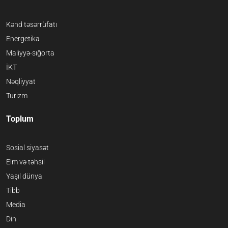
Kənd təsərrüfatı
Energetika
Maliyyə-sığorta
İKT
Nəqliyyat
Turizm
Toplum
Sosial siyasət
Elm və təhsil
Yaşıl dünya
Tibb
Media
Din