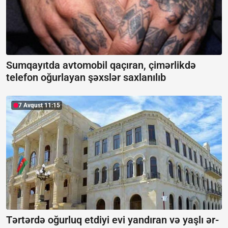
Sumqayıtda avtomobil qaçıran, çimərlikdə
telefon oğurlayan şəxslər saxlanılıb
7 Avqust 11:15
Tərtərdə oğurluq etdiyi evi yandıran və yaşlı ər-