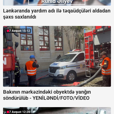
Lənkəranda yardım adı ilə təqaüdçüləri aldadan
şəxs saxlanıldı
7 Avqust 15:12
Bakının mərkəzindəki obyektdə yanğın
söndürülüb -
YENİLƏNDİ/FOTO/VİDEO
7 Avqust 12:26