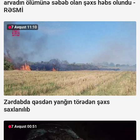
arvadın ölümünə səbəb olan şəxs həbs olundu -
RƏSMİ
7 Avqust 11:10
Zərdabda qəsdən yanğın törədən şəxs
saxlanılıb
7 Avqust 00:51