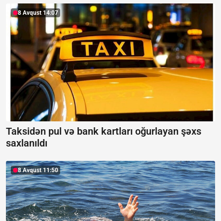
8 Avqust 14:07
Taksidən pul və bank kartları oğurlayan şəxs
saxlanıldı
8 Avqust 11:50