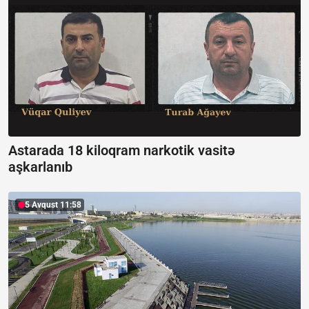
Astarada 18 kiloqram narkotik vasitə
aşkarlanıb
5 Avqust 11:58