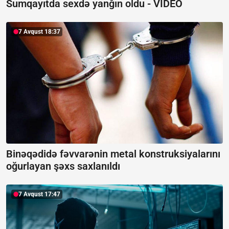
Sumqayıtda sexdə yanğın oldu -
VİDEO
7 Avqust 18:37
Binəqədidə fəvvarənin metal konstruksiyalarını
oğurlayan şəxs saxlanıldı
7 Avqust 17:47