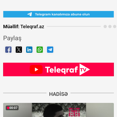
Müəllif:
Teleqraf.az
Paylaş
HADISƏ
00:07