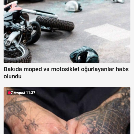
Bakıda moped və motosiklet oğurlayanlar həbs
olundu
7 Avqust 11:37