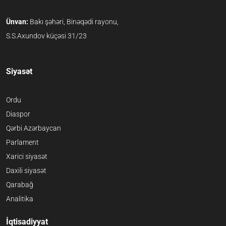
Ünvan:
Bakı şəhəri, Binəqədi rayonu,
S.S.Axundov küçəsi 31/23
Siyasət
Ordu
Diaspor
Qərbi Azərbaycan
Parlament
Xarici siyasət
Daxili siyasət
Qarabağ
Analitika
İqtisadiyyat