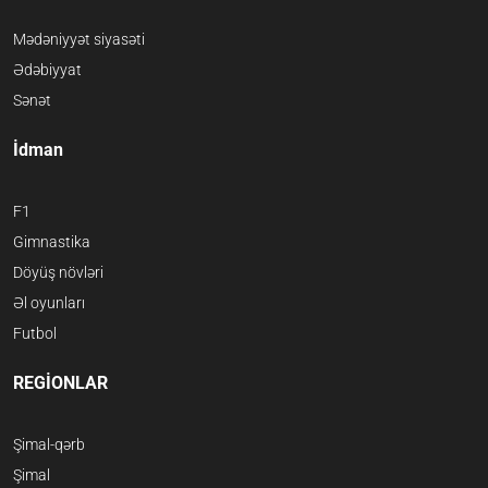
Mədəniyyət siyasəti
Ədəbiyyat
Sənət
İdman
F1
Gimnastika
Döyüş növləri
Əl oyunları
Futbol
REGİONLAR
Şimal-qərb
Şimal