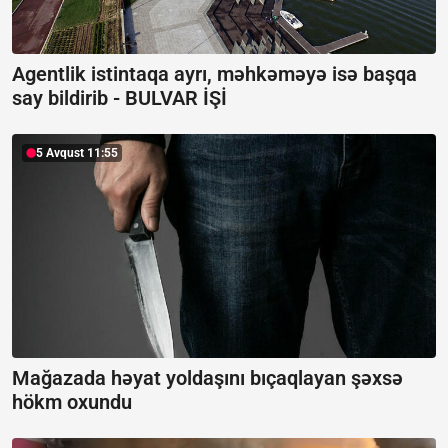
Agentlik istintaqa ayrı, məhkəməyə isə başqa
say bildirib -
BULVAR İŞİ
5 Avqust 11:55
Mağazada həyat yoldaşını bıçaqlayan şəxsə
hökm oxundu