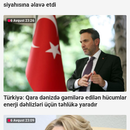
siyahısına əlavə etdi
6 Avqust 23:26
Türkiyə: Qara dənizdə gəmilərə edilən hücumlar
enerji dəhlizləri üçün təhlükə yaradır
6 Avqust 23:09