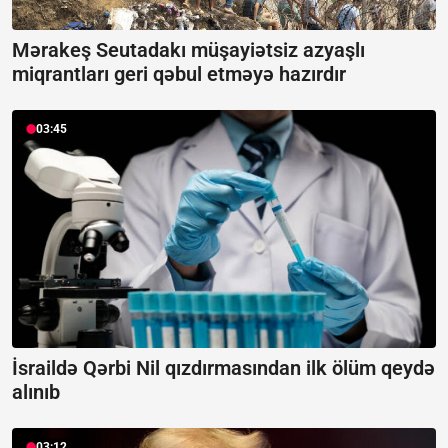
Mərakeş Seutadakı müşayiətsiz azyaşlı
miqrantları geri qəbul etməyə hazırdır
03:45
İsraildə Qərbi Nil qızdırmasından ilk ölüm qeydə
alınıb
03:12