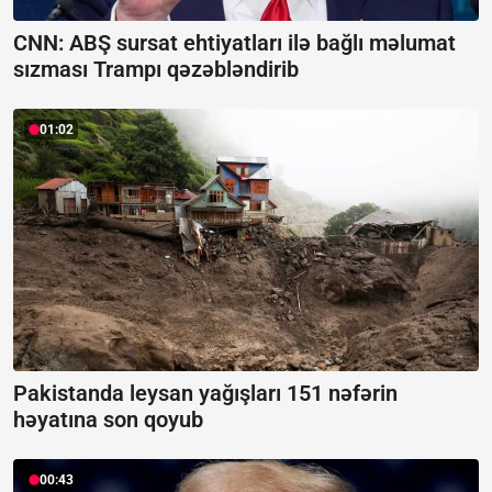
CNN: ABŞ sursat ehtiyatları ilə bağlı məlumat
sızması Trampı qəzəbləndirib
01:02
Pakistanda leysan yağışları 151 nəfərin
həyatına son qoyub
00:43