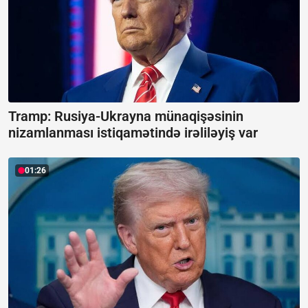
Tramp: Rusiya-Ukrayna münaqişəsinin
nizamlanması istiqamətində irəliləyiş var
01:26