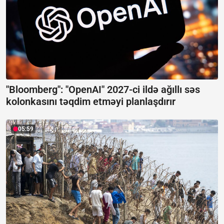
"Bloomberg": "OpenAI" 2027-ci ildə ağıllı səs
kolonkasını təqdim etməyi planlaşdırır
05:59