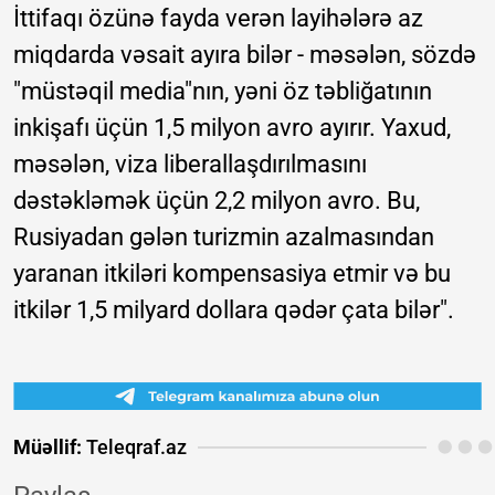
İttifaqı özünə fayda verən layihələrə az
miqdarda vəsait ayıra bilər - məsələn, sözdə
"müstəqil media"nın, yəni öz təbliğatının
inkişafı üçün 1,5 milyon avro ayırır. Yaxud,
məsələn, viza liberallaşdırılmasını
dəstəkləmək üçün 2,2 milyon avro. Bu,
Rusiyadan gələn turizmin azalmasından
yaranan itkiləri kompensasiya etmir və bu
itkilər 1,5 milyard dollara qədər çata bilər".
Müəllif:
Teleqraf.az