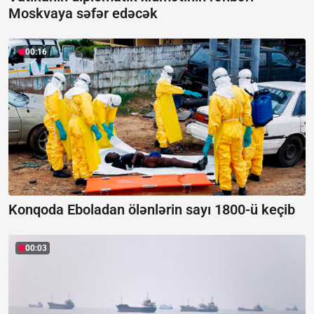
Moskvaya səfər edəcək
00:16
Konqoda Eboladan ölənlərin sayı 1800-ü keçib
00:03