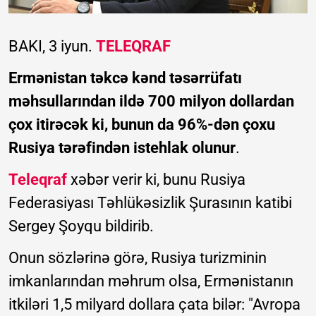
BAKI, 3 iyun.
TELEQRAF
Ermənistan təkcə kənd təsərrüfatı
məhsullarından ildə 700 milyon dollardan
çox itirəcək ki, bunun da 96%-dən çoxu
Rusiya tərəfindən istehlak olunur
.
Teleqraf
xəbər verir ki, bunu Rusiya
Federasiyası Təhlükəsizlik Şurasının katibi
Sergey Şoyqu bildirib.
Onun sözlərinə görə, Rusiya turizminin
imkanlarından məhrum olsa, Ermənistanın
itkiləri 1,5 milyard dollara çata bilər: "Avropa