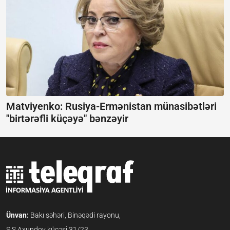
Matviyenko: Rusiya-Ermənistan münasibətləri
"birtərəfli küçəyə" bənzəyir
Ünvan:
Bakı şəhəri, Binəqədi rayonu,
S.S.Axundov küçəsi 31/23