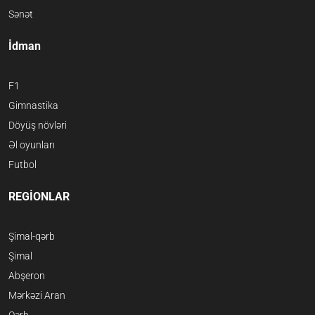
Sənət
İdman
F1
Gimnastika
Döyüş növləri
Əl oyunları
Futbol
REGİONLAR
Şimal-qərb
Şimal
Abşeron
Mərkəzi Aran
Qərb