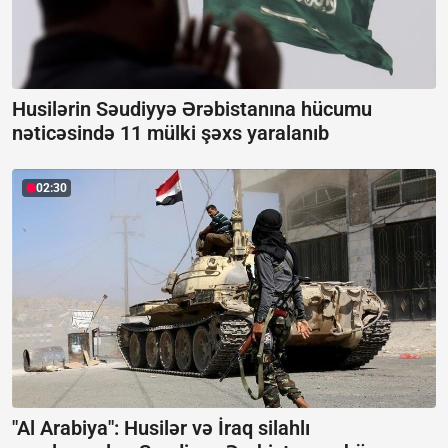
Husilərin Səudiyyə Ərəbistanına hücumu
nəticəsində 11 mülki şəxs yaralanıb
02:30
"Al Arabiya": Husilər və İraq silahlı