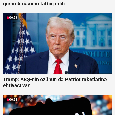
gömrük rüsumu tətbiq edib
06:53
Tramp: ABŞ-nin özünün də Patriot raketlərinə
ehtiyacı var
06:24