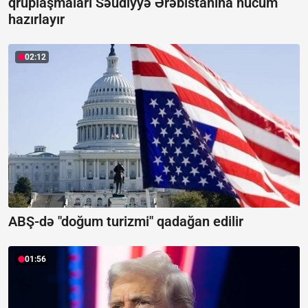
qruplaşmaları Səudiyyə Ərəbistanına hücum
hazırlayır
02:12
ABŞ-də "doğum turizmi" qadağan edilir
01:56