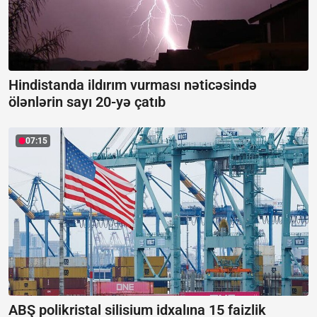
Hindistanda ildırım vurması nəticəsində
ölənlərin sayı 20-yə çatıb
07:15
ABŞ polikristal silisium idxalına 15 faizlik