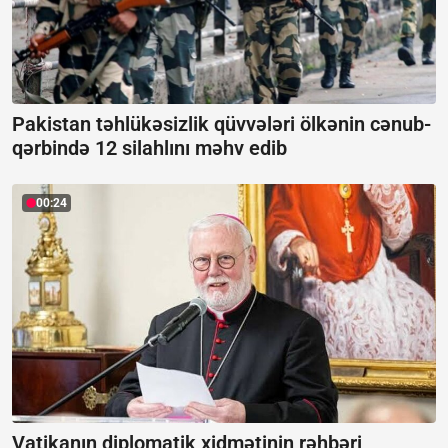
Pakistan təhlükəsizlik qüvvələri ölkənin cənub-
qərbində 12 silahlını məhv edib
00:24
Vatikanın diplomatik xidmətinin rəhbəri