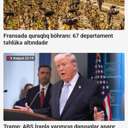
Fransada quraqlıq böhranı:
67 departament
təhlükə altındadır
9 Avqust 23:19
Tramp: ABŞ İranla yarımçıq danışıqlar aparır