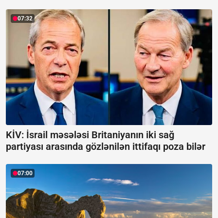
07:32
KİV: İsrail məsələsi Britaniyanın iki sağ
partiyası arasında gözlənilən ittifaqı poza bilər
07:00