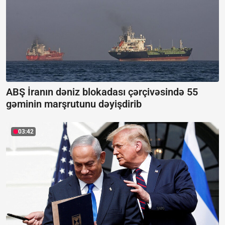
ABŞ İranın dəniz blokadası çərçivəsində 55
gəminin marşrutunu dəyişdirib
03:42