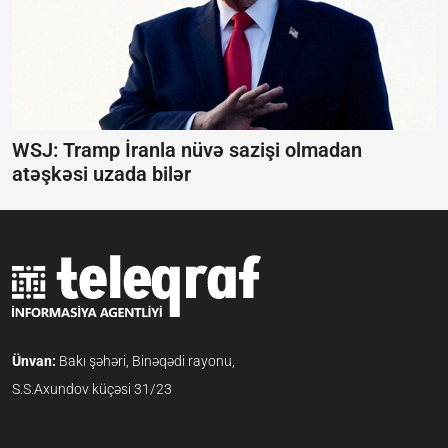
WSJ: Tramp İranla nüvə sazişi olmadan
atəşkəsi uzada bilər
Ünvan:
Bakı şəhəri, Binəqədi rayonu,
S.S.Axundov küçəsi 31/23