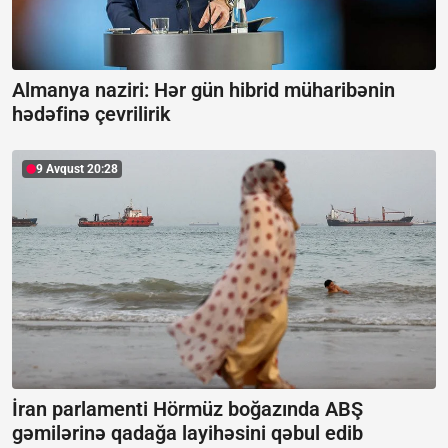
Almanya naziri: Hər gün hibrid müharibənin
hədəfinə çevrilirik
9 Avqust 20:28
İran parlamenti Hörmüz boğazında ABŞ
gəmilərinə qadağa layihəsini qəbul edib