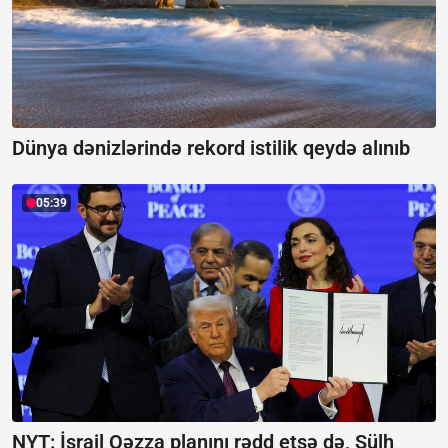
Dünya dənizlərində rekord istilik qeydə alınıb
05:39
NYT: İsrail Qəzza planını rədd etsə də, Sülh