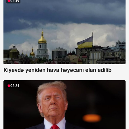
02:49
Kiyevdə yenidən hava həyəcanı elan edilib
02:24