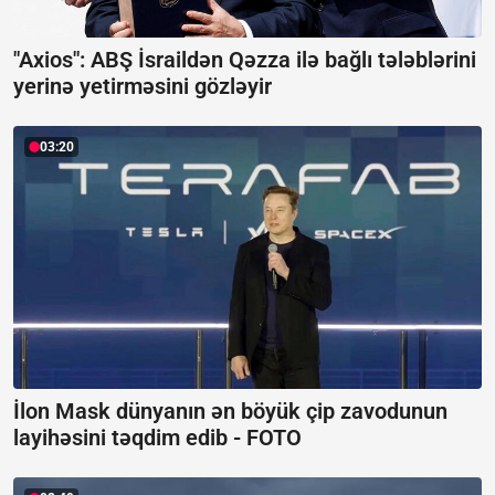
"Axios": ABŞ İsraildən Qəzza ilə bağlı tələblərini
yerinə yetirməsini gözləyir
03:20
İlon Mask dünyanın ən böyük çip zavodunun
layihəsini təqdim edib -
FOTO