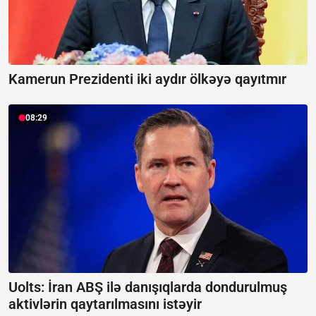
Kamerun Prezidenti iki aydır ölkəyə qayıtmır
08:29
Uolts: İran ABŞ ilə danışıqlarda dondurulmuş
aktivlərin qaytarılmasını istəyir