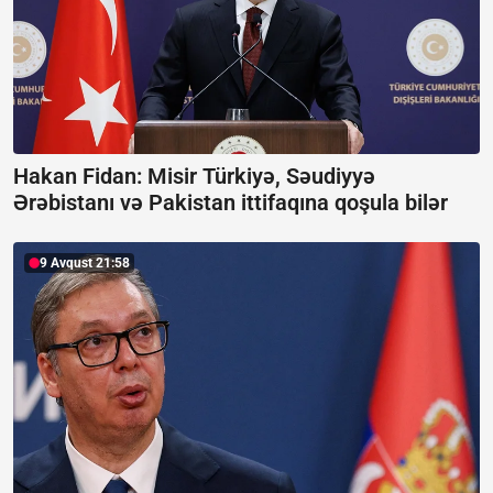
Hakan Fidan: Misir Türkiyə, Səudiyyə
Ərəbistanı və Pakistan ittifaqına qoşula bilər
9 Avqust 21:58