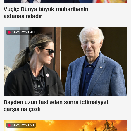
Vuçiç: Dünya böyük müharibənin
astanasındadır
9 Avqust 21:40
Bayden uzun fasilədən sonra ictimaiyyət
qarşısına çıxdı
9 Avqust 21:21