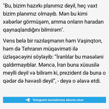
"Bu, bizim hazırkı planımız deyil, heç vaxt
bizim planımız olmayıb. Mən bu kimi
xəbərlər görmüşəm, amma onların haradan
qaynaqlandığını bilmirəm".
Vens belə bir razılaşmanın həm Vaşinqton,
həm də Tehranın müqaviməti ilə
üzləşəcəyini söyləyib: “İranlılar bu məsələni
qaldırmayıblar. Məncə, İran buna xüsusilə
meylli deyil və bilirəm ki, prezident də buna o
qədər də həvəsli deyil”, - deyə o əlavə etdi.