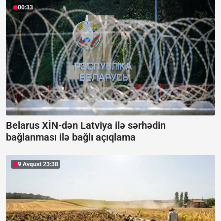
00:33
Belarus XİN-dən Latviya ilə sərhədin
bağlanması ilə bağlı açıqlama
9 Avqust 23:38