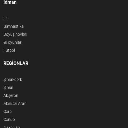
İdman
F1
Gimnastika
Döyüş növləri
Əl oyunları
Futbol
REGİONLAR
Şimal-qərb
Şimal
Abşeron
Mərkəzi Aran
Qərb
Cənub
Naxçıvan