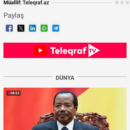
Müəllif:
Teleqraf.az
Paylaş
DÜNYA
08:53