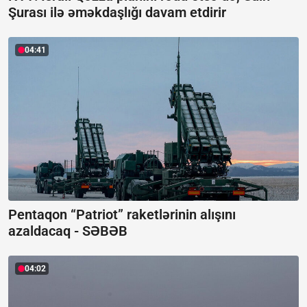
Şurası ilə əməkdaşlığı davam etdirir
04:41
Pentaqon “Patriot” raketlərinin alışını
azaldacaq -
SƏBƏB
04:02