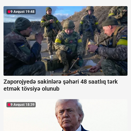
9 Avqust 19:48
Zaporojyedə sakinlərə şəhəri 48 saatlıq tərk
etmək tövsiyə olunub
9 Avqust 18:39