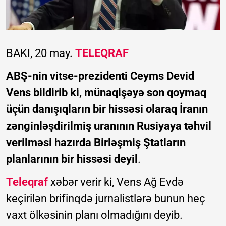
BAKI, 20 may.
TELEQRAF
ABŞ-nin vitse-prezidenti Ceyms Devid
Vens bildirib ki, münaqişəyə son qoymaq
üçün danışıqların bir hissəsi olaraq İranın
zənginləşdirilmiş uranının Rusiyaya təhvil
verilməsi hazırda Birləşmiş Ştatların
planlarının bir hissəsi deyil
.
Teleqraf
xəbər verir ki, Vens Ağ Evdə
keçirilən brifinqdə jurnalistlərə bunun heç
vaxt ölkəsinin planı olmadığını deyib.