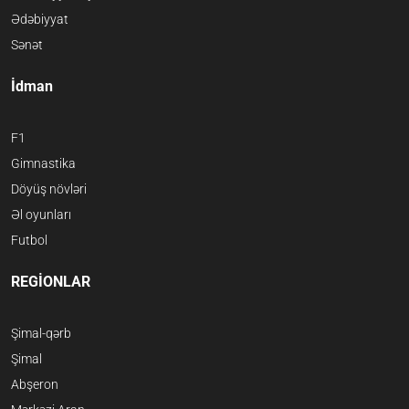
Ədəbiyyat
Sənət
İdman
F1
Gimnastika
Döyüş növləri
Əl oyunları
Futbol
REGİONLAR
Şimal-qərb
Şimal
Abşeron