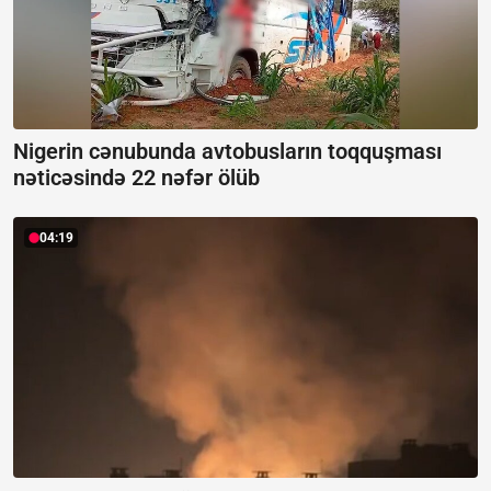
Nigerin cənubunda avtobusların toqquşması
nəticəsində 22 nəfər ölüb
04:19