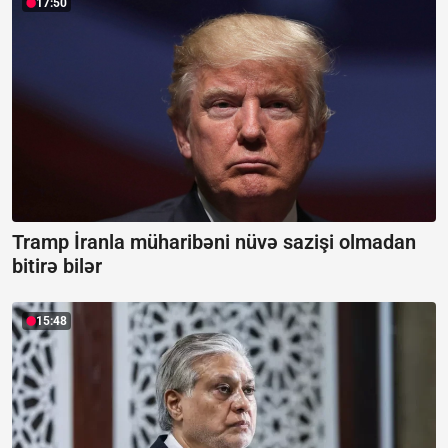
17:50
Tramp İranla müharibəni nüvə sazişi olmadan
bitirə bilər
15:48