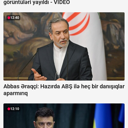
görüntüləri yayıldı -
VİDEO
12:40
Abbas Əraqçi: Hazırda ABŞ ilə heç bir danışıqlar
aparmırıq
12:10