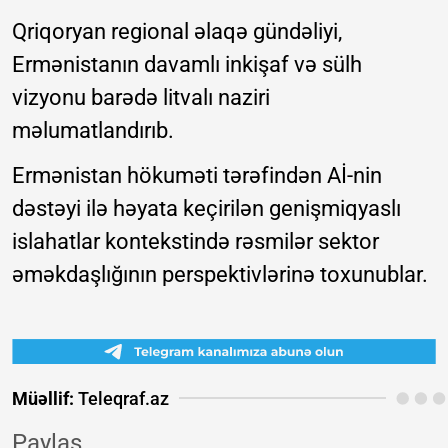
Qriqoryan regional əlaqə gündəliyi,
Ermənistanın davamlı inkişaf və sülh
vizyonu barədə litvalı naziri
məlumatlandırıb.
Ermənistan hökuməti tərəfindən Aİ-nin
dəstəyi ilə həyata keçirilən genişmiqyaslı
islahatlar kontekstində rəsmilər sektor
əməkdaşlığının perspektivlərinə toxunublar.
Müəllif:
Teleqraf.az
Paylaş