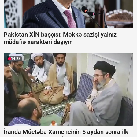
Pakistan XİN başçısı: Məkkə sazişi yalnız
müdafiə xarakteri daşıyır
14:28
İranda Müctəba Xameneinin 5 aydan sonra ilk