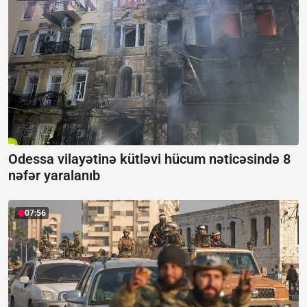
Odessa vilayətinə kütləvi hücum nəticəsində 8
nəfər yaralanıb
07:56