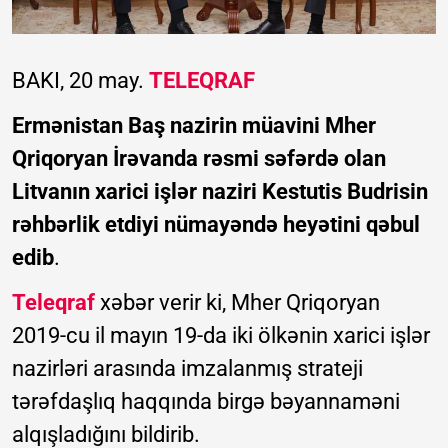
BAKI, 20 may.
TELEQRAF
Ermənistan Baş nazirin müavini Mher
Qriqoryan İrəvanda rəsmi səfərdə olan
Litvanın xarici işlər naziri Kestutis Budrisin
rəhbərlik etdiyi nümayəndə heyətini qəbul
edib
.
Teleqraf
xəbər verir ki, Mher Qriqoryan
2019-cu il mayın 19-da iki ölkənin xarici işlər
nazirləri arasında imzalanmış strateji
tərəfdaşlıq haqqında birgə bəyannaməni
alqışladığını bildirib.