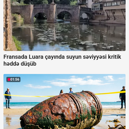
Fransada Luara çayında suyun səviyyəsi kritik
həddə düşüb
01:56