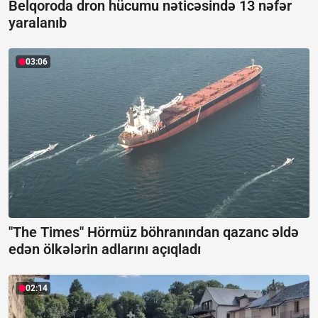
Belqoroda dron hücumu nəticəsində 13 nəfər
yaralanıb
03:06
"The Times" Hörmüz böhranından qazanc əldə
edən ölkələrin adlarını açıqladı
02:14