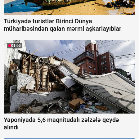
Türkiyədə turistlər Birinci Dünya
müharibəsindən qalan mərmi aşkarlayıblar
01:05
Yaponiyada 5,6 maqnitudalı zəlzələ qeydə
alındı