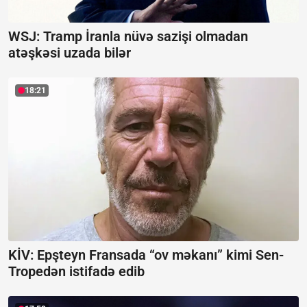
WSJ: Tramp İranla nüvə sazişi olmadan
atəşkəsi uzada bilər
18:21
KİV: Epşteyn Fransada “ov məkanı” kimi Sen-
Tropedən istifadə edib