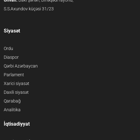
Ünvan:
Bakı şəhəri, Binəqədi rayonu,
S.S.Axundov küçəsi 31/23
Siyasət
Ordu
Diaspor
Qərbi Azərbaycan
Parlament
Xarici siyasət
Daxili siyasət
Qarabağ
Analitika
İqtisadiyyat