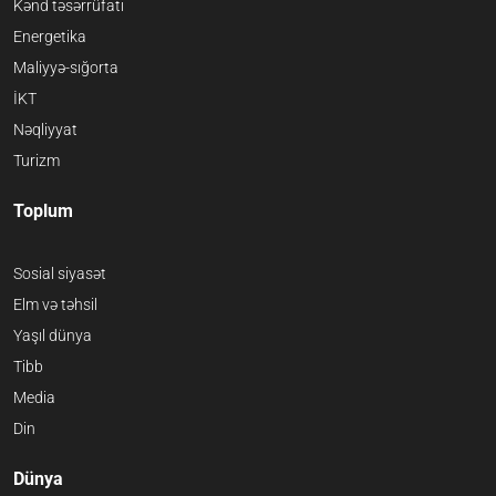
Kənd təsərrüfatı
Energetika
Maliyyə-sığorta
İKT
Nəqliyyat
Turizm
Toplum
Sosial siyasət
Elm və təhsil
Yaşıl dünya
Tibb
Media
Din
Dünya