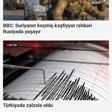
BBC: Suriyanın keçmiş kəşfiyyat rəhbəri
Rusiyada yaşayır
07:20
Türkiyədə zəlzələ oldu