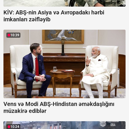
KİV: ABŞ-nin Asiya və Avropadakı hərbi
imkanları zəifləyib
10:39
Vens və Modi ABŞ-Hindistan əməkdaşlığını
müzakirə ediblər
10:24