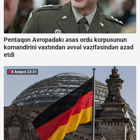
Pentaqon Avropadakı əsas ordu korpusunun
komandirini vaxtından əvvəl vəzifəsindən azad
etdi
8 Avqust 23:31