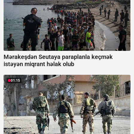
Mərakeşdən Seutaya paraplanla keçmək
istəyən miqrant həlak olub
01:15