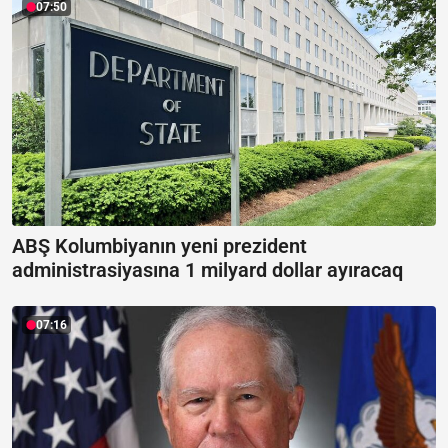
07:50
ABŞ Kolumbiyanın yeni prezident
administrasiyasına 1 milyard dollar ayıracaq
07:16