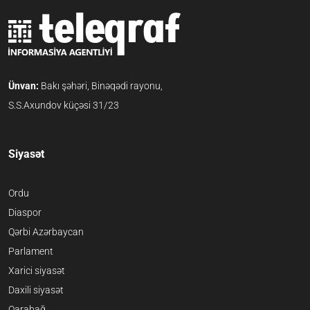
Ünvan:
Bakı şəhəri, Binəqədi rayonu,
S.S.Axundov küçəsi 31/23
Siyasət
Ordu
Diaspor
Qərbi Azərbaycan
Parlament
Xarici siyasət
Daxili siyasət
Qarabağ