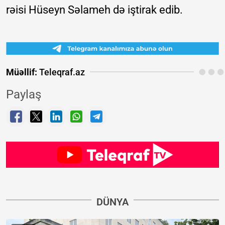
rəisi Hüseyn Səlameh də iştirak edib.
Müəllif:
Teleqraf.az
Paylaş
DÜNYA