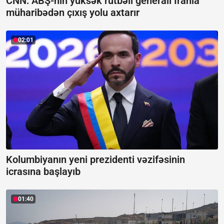
CNN: ABŞ-nin yüksək rütbəli generalı İranla
müharibədən çıxış yolu axtarır
02:01
Kolumbiyanın yeni prezidenti vəzifəsinin
icrasına başlayıb
01:40