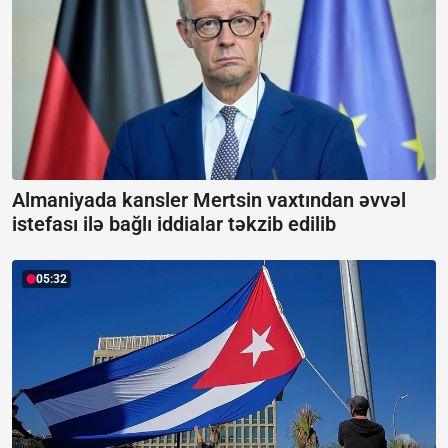
Almaniyada kansler Mertsin vaxtından əvvəl
istefası ilə bağlı iddialar təkzib edilib
05:32