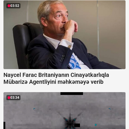
03:52
Naycel Farac Britaniyanın Cinayətkarlıqla
Mübarizə Agentliyini məhkəməyə verib
03:34