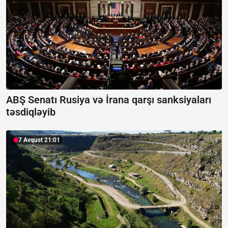
ABŞ Senatı Rusiya və İrana qarşı sanksiyaları
təsdiqləyib
7 Avqust 21:01