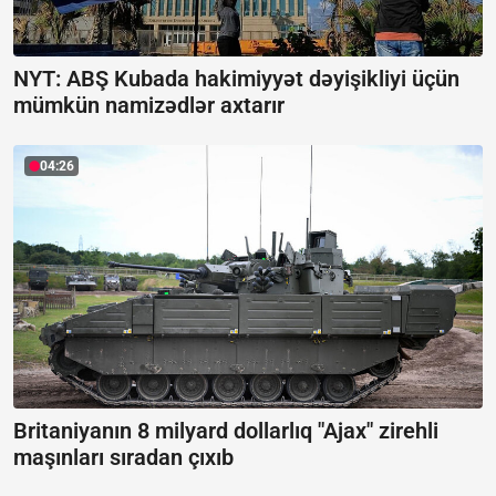
NYT: ABŞ Kubada hakimiyyət dəyişikliyi üçün
mümkün namizədlər axtarır
04:26
Britaniyanın 8 milyard dollarlıq "Ajax" zirehli
maşınları sıradan çıxıb