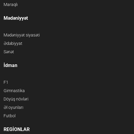
Maraqlı
Mədəniyyət
Mədəniyyət siyasəti
Ədəbiyyat
Sənət
İdman
F1
Gimnastika
Döyüş növləri
Əl oyunları
Futbol
REGİONLAR