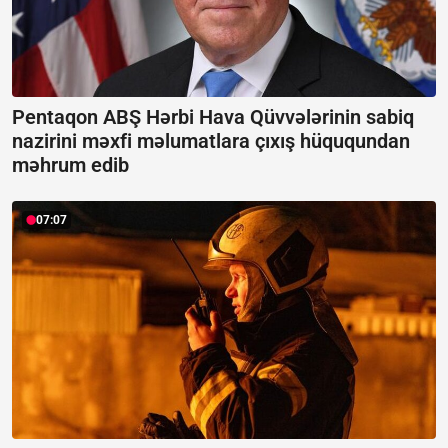
Pentaqon ABŞ Hərbi Hava Qüvvələrinin sabiq
nazirini məxfi məlumatlara çıxış hüququndan
məhrum edib
07:07