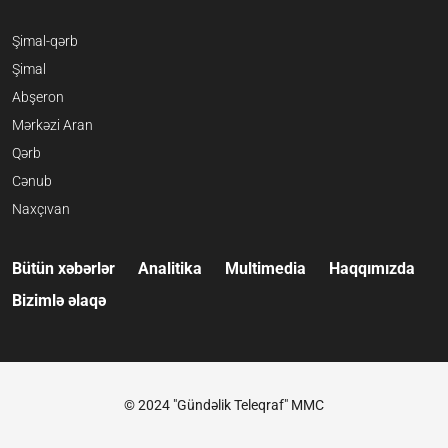
Şimal-qərb
Şimal
Abşeron
Mərkəzi Aran
Qərb
Cənub
Naxçıvan
Bütün xəbərlər
Analitika
Multimedia
Haqqımızda
Bizimlə əlaqə
© 2024 "Gündəlik Teleqraf" MMC