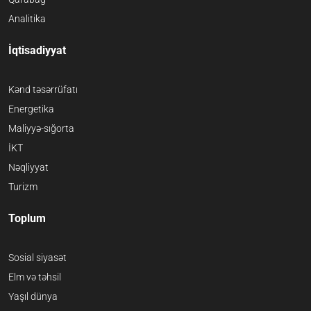
Analitika
İqtisadiyyat
Kənd təsərrüfatı
Energetika
Maliyyə-sığorta
İKT
Nəqliyyat
Turizm
Toplum
Sosial siyasət
Elm və təhsil
Yaşıl dünya