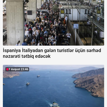
İspaniya İtaliyadan gələn turistlər üçün sərhəd
nəzarəti tətbiq edəcək
7 Avqust 23:46