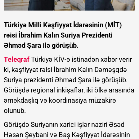
Türkiyə Milli Kəşfiyyat İdarəsinin (MİT)
rəisi İbrahim Kalın Suriya Prezidenti
Əhməd Şara ilə görüşüb.
Teleqraf
Türkiyə KİV-ə istinadən xəbər verir
ki, kəşfiyyat rəisi İbrahim Kalın Dəməşqdə
Suriya prezidenti Əhməd Şara ilə görüşüb.
Görüşdə regional inkişaflar, iki ölkə arasında
əməkdaşlıq və koordinasiya müzakirə
olunub.
Görüşdə Suriyanın xarici işlər naziri Əsəd
Həsən Şeybani və Baş Kəşfiyyat İdarəsinin