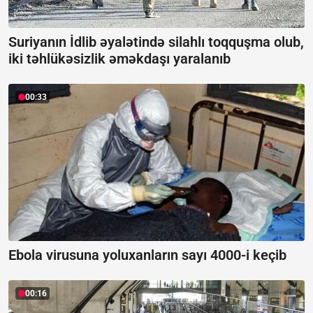
Suriyanın İdlib əyalətində silahlı toqquşma olub,
iki təhlükəsizlik əməkdaşı yaralanıb
00:33
Ebola virusuna yoluxanların sayı 4000-i keçib
00:16