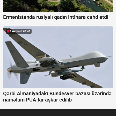
Ermənistanda rusiyalı qadın intihara cəhd etdi
7 Avqust 20:41
Qərbi Almaniyadakı Bundesver bazası üzərində
naməlum PUA-lar aşkar edilib