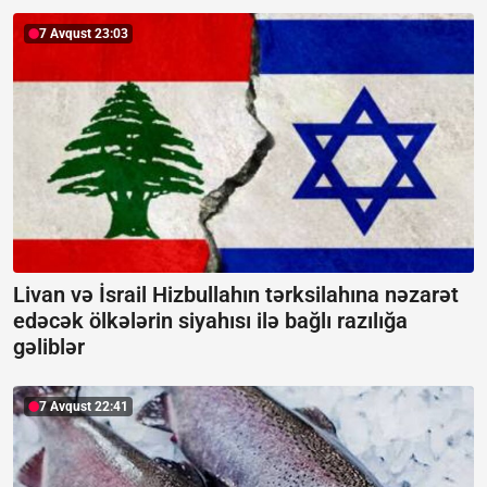
7 Avqust 23:03
Livan və İsrail Hizbullahın tərksilahına nəzarət
edəcək ölkələrin siyahısı ilə bağlı razılığa
gəliblər
7 Avqust 22:41