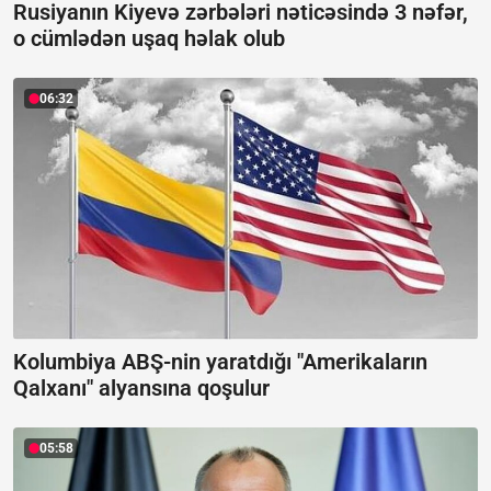
Rusiyanın Kiyevə zərbələri nəticəsində 3 nəfər,
o cümlədən uşaq həlak olub
06:32
Kolumbiya ABŞ-nin yaratdığı "Amerikaların
Qalxanı" alyansına qoşulur
05:58