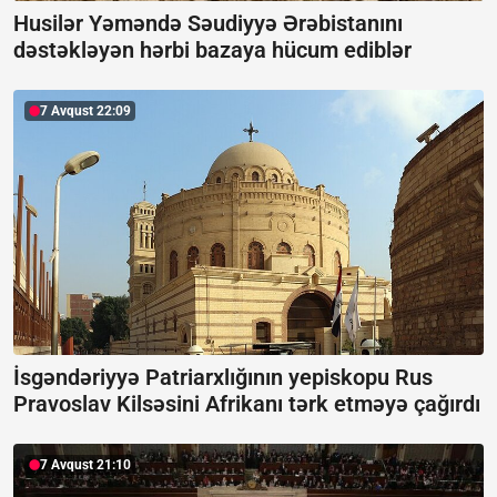
Husilər Yəməndə Səudiyyə Ərəbistanını
dəstəkləyən hərbi bazaya hücum ediblər
7 Avqust 22:09
İsgəndəriyyə Patriarxlığının yepiskopu Rus
Pravoslav Kilsəsini Afrikanı tərk etməyə çağırdı
7 Avqust 21:10