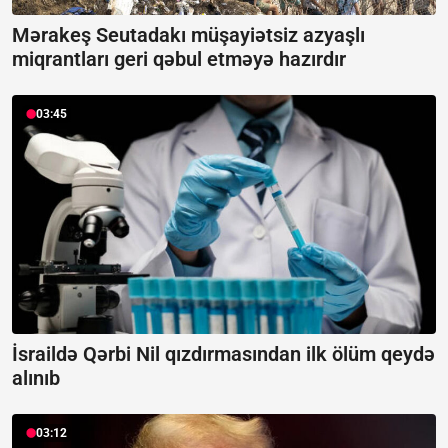
Mərakeş Seutadakı müşayiətsiz azyaşlı
miqrantları geri qəbul etməyə hazırdır
03:45
İsraildə Qərbi Nil qızdırmasından ilk ölüm qeydə
alınıb
03:12