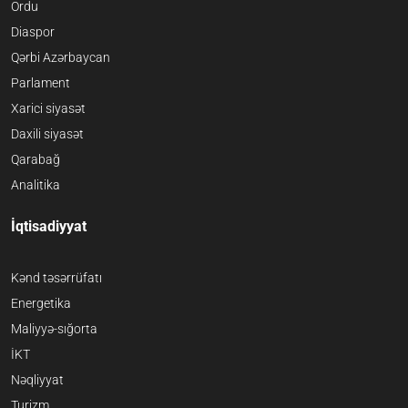
Ordu
Diaspor
Qərbi Azərbaycan
Parlament
Xarici siyasət
Daxili siyasət
Qarabağ
Analitika
İqtisadiyyat
Kənd təsərrüfatı
Energetika
Maliyyə-sığorta
İKT
Nəqliyyat
Turizm