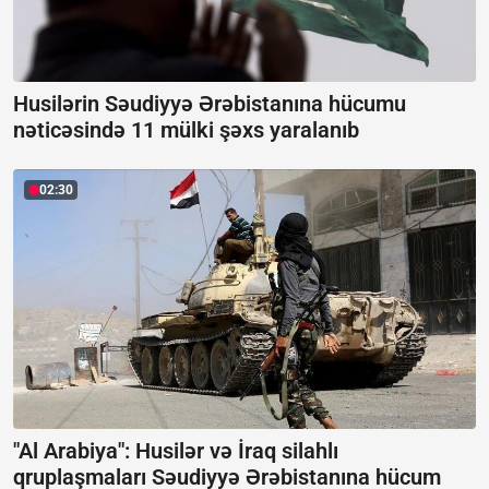
Husilərin Səudiyyə Ərəbistanına hücumu
nəticəsində 11 mülki şəxs yaralanıb
02:30
"Al Arabiya": Husilər və İraq silahlı
qruplaşmaları Səudiyyə Ərəbistanına hücum