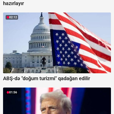
hazırlayır
02:12
ABŞ-də "doğum turizmi" qadağan edilir
01:56