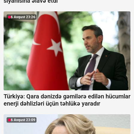
siyahısına əlavə etdi
6 Avqust 23:26
Türkiyə: Qara dənizdə gəmilərə edilən hücumlar
enerji dəhlizləri üçün təhlükə yaradır
6 Avqust 23:09