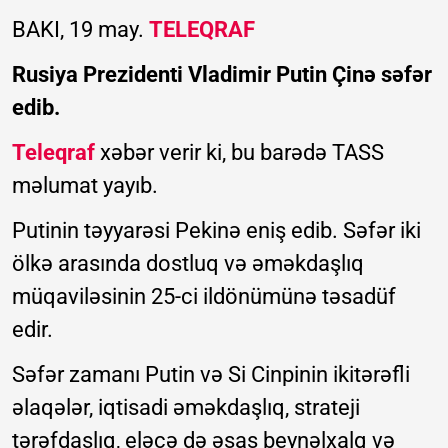
BAKI, 19 may.
TELEQRAF
Rusiya Prezidenti Vladimir Putin Çinə səfər
edib.
Teleqraf
xəbər verir ki, bu barədə TASS
məlumat yayıb.
Putinin təyyarəsi Pekinə eniş edib. Səfər iki
ölkə arasında dostluq və əməkdaşlıq
müqaviləsinin 25-ci ildönümünə təsadüf
edir.
Səfər zamanı Putin və Si Cinpinin ikitərəfli
əlaqələr, iqtisadi əməkdaşlıq, strateji
tərəfdaşlıq, eləcə də əsas beynəlxalq və