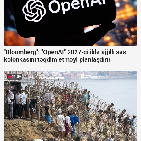
"Bloomberg": "OpenAI" 2027-ci ildə ağıllı səs
kolonkasını təqdim etməyi planlaşdırır
05:59