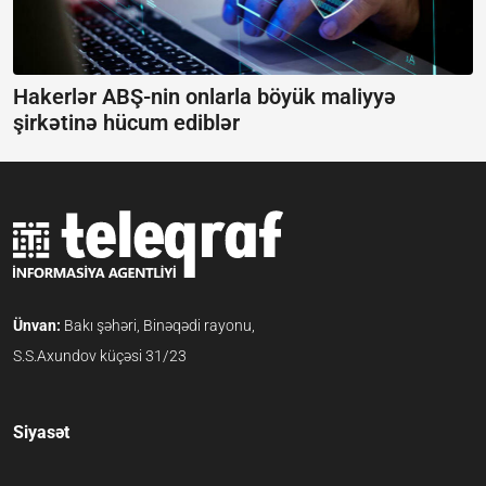
Hakerlər ABŞ-nin onlarla böyük maliyyə
şirkətinə hücum ediblər
Ünvan:
Bakı şəhəri, Binəqədi rayonu,
S.S.Axundov küçəsi 31/23
Siyasət