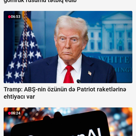
06:53
Tramp: ABŞ-nin özünün də Patriot raketlərinə
ehtiyacı var
06:24