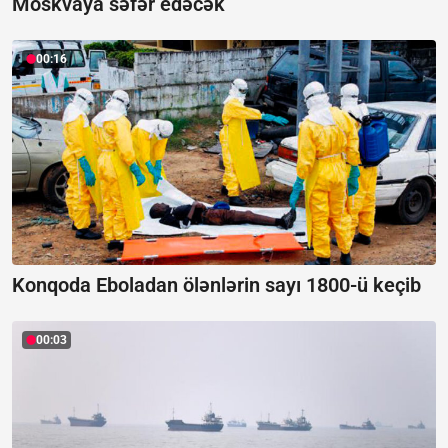
Moskvaya səfər edəcək
00:16
Konqoda Eboladan ölənlərin sayı 1800-ü keçib
00:03