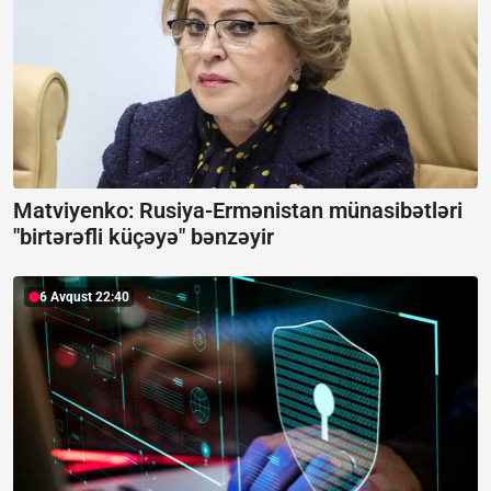
Matviyenko: Rusiya-Ermənistan münasibətləri
"birtərəfli küçəyə" bənzəyir
6 Avqust 22:40