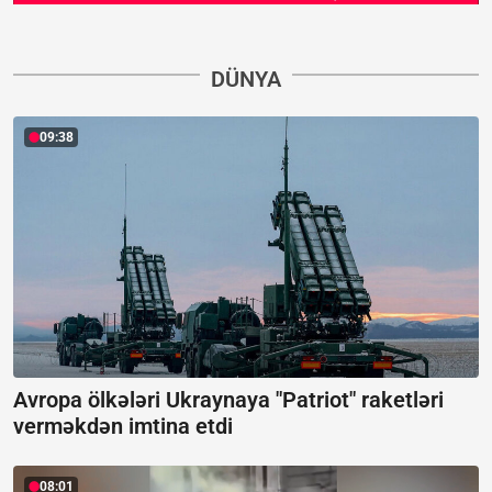
DÜNYA
09:38
Avropa ölkələri Ukraynaya "Patriot" raketləri
verməkdən imtina etdi
08:01