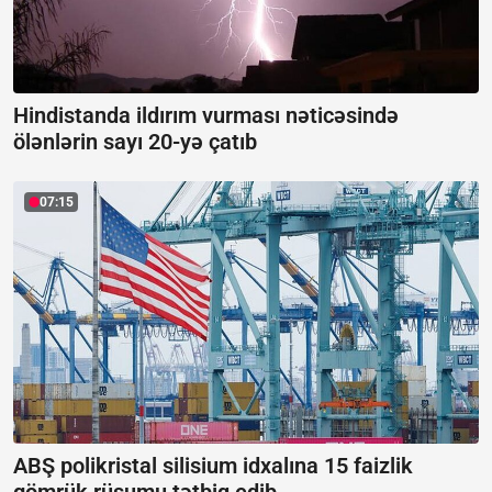
Hindistanda ildırım vurması nəticəsində
ölənlərin sayı 20-yə çatıb
07:15
ABŞ polikristal silisium idxalına 15 faizlik
gömrük rüsumu tətbiq edib