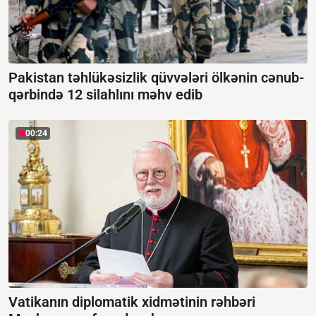
Pakistan təhlükəsizlik qüvvələri ölkənin cənub-
qərbində 12 silahlını məhv edib
00:24
Vatikanın diplomatik xidmətinin rəhbəri