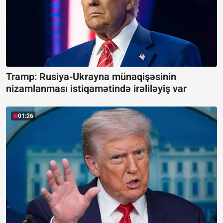
Tramp: Rusiya-Ukrayna münaqişəsinin
nizamlanması istiqamətində irəliləyiş var
01:26