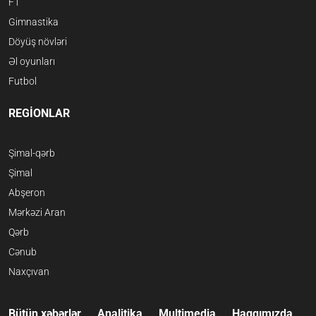
F1
Gimnastika
Döyüş növləri
Əl oyunları
Futbol
REGİONLAR
Şimal-qərb
Şimal
Abşeron
Mərkəzi Aran
Qərb
Cənub
Naxçıvan
Bütün xəbərlər
Analitika
Multimedia
Haqqımızda