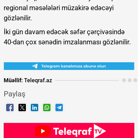
regional məsələləri müzakirə edəcəyi
gözlənilir.
İki gün davam edəcək səfər çərçivəsində
40-dan çox sənədin imzalanması gözlənilir.
Müəllif:
Teleqraf.az
Paylaş