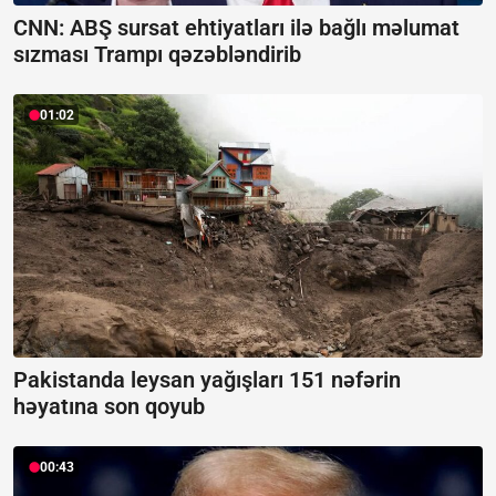
CNN: ABŞ sursat ehtiyatları ilə bağlı məlumat
sızması Trampı qəzəbləndirib
01:02
Pakistanda leysan yağışları 151 nəfərin
həyatına son qoyub
00:43