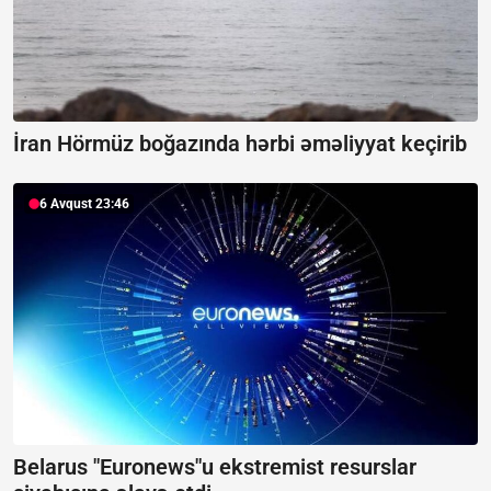
İran Hörmüz boğazında hərbi əməliyyat keçirib
6 Avqust 23:46
Belarus "Euronews"u ekstremist resurslar