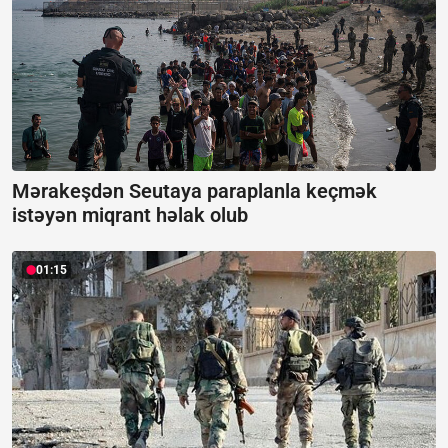
Mərakeşdən Seutaya paraplanla keçmək
istəyən miqrant həlak olub
01:15