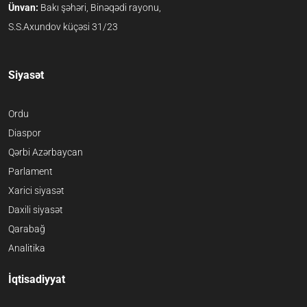
Ünvan:
Bakı şəhəri, Binəqədi rayonu,
S.S.Axundov küçəsi 31/23
Siyasət
Ordu
Diaspor
Qərbi Azərbaycan
Parlament
Xarici siyasət
Daxili siyasət
Qarabağ
Analitika
İqtisadiyyat