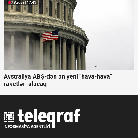
7 Avqust 17:45
Avstraliya ABŞ-dən ən yeni "hava-hava"
raketləri alacaq