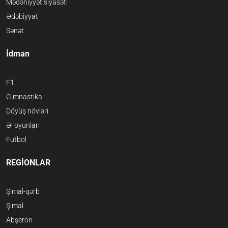
Mədəniyyət siyasəti
Ədəbiyyat
Sənət
İdman
F1
Gimnastika
Döyüş növləri
Əl oyunları
Futbol
REGİONLAR
Şimal-qərb
Şimal
Abşeron