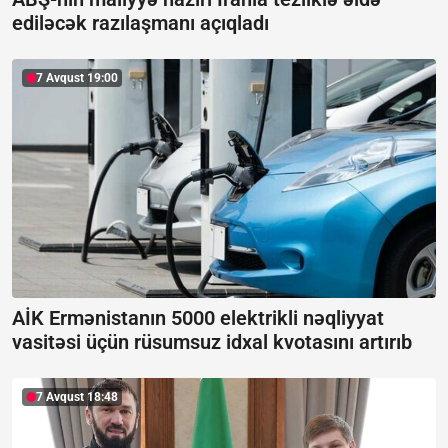
ediləcək razılaşmanı açıqladı
7 Avqust 19:00
AİK Ermənistanın 5000 elektrikli nəqliyyat
vasitəsi üçün rüsumsuz idxal kvotasını artırıb
7 Avqust 18:48