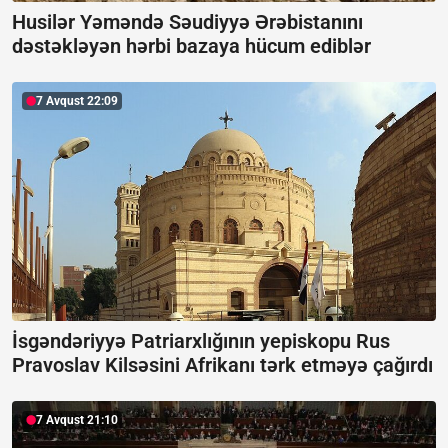
Husilər Yəməndə Səudiyyə Ərəbistanını
dəstəkləyən hərbi bazaya hücum ediblər
7 Avqust 22:09
İsgəndəriyyə Patriarxlığının yepiskopu Rus
Pravoslav Kilsəsini Afrikanı tərk etməyə çağırdı
7 Avqust 21:10