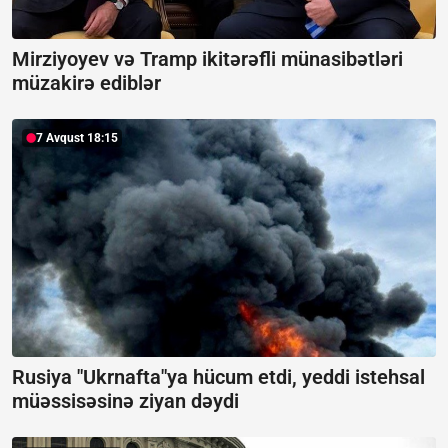
Mirziyoyev və Tramp ikitərəfli münasibətləri
müzakirə ediblər
7 Avqust 18:15
Rusiya "Ukrnafta"ya hücum etdi, yeddi istehsal
müəssisəsinə ziyan dəydi