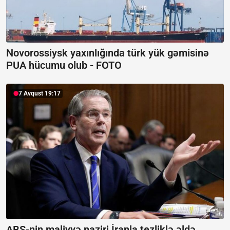
Novorossiysk yaxınlığında türk yük gəmisinə
PUA hücumu olub -
FOTO
7 Avqust 19:17
ABŞ-nin maliyyə naziri İranla tezliklə əldə