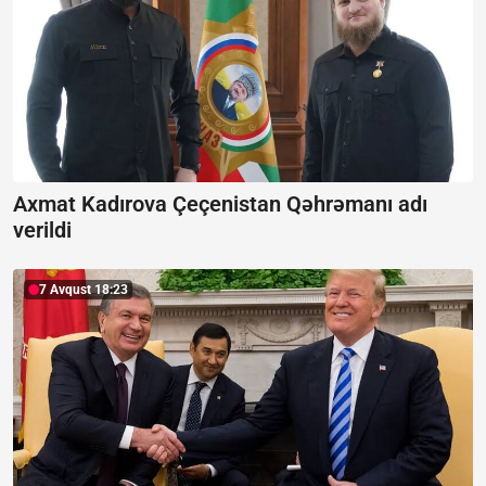
Axmat Kadırova Çeçenistan Qəhrəmanı adı
verildi
7 Avqust 18:23