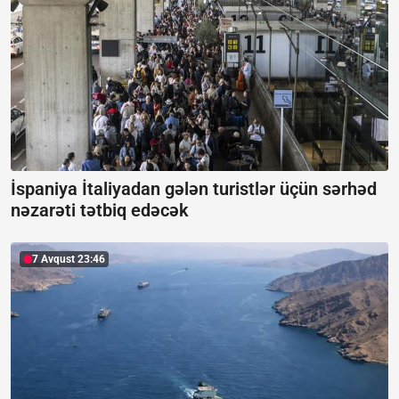
İspaniya İtaliyadan gələn turistlər üçün sərhəd
nəzarəti tətbiq edəcək
7 Avqust 23:46