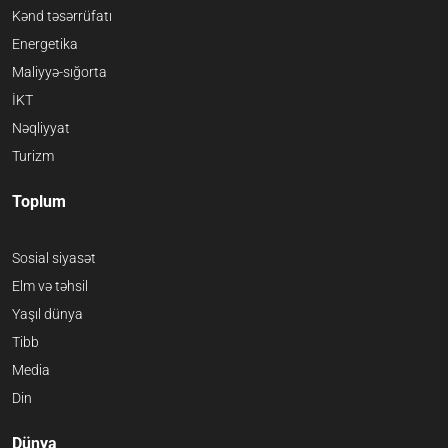
Kənd təsərrüfatı
Energetika
Maliyyə-sığorta
İKT
Nəqliyyat
Turizm
Toplum
Sosial siyasət
Elm və təhsil
Yaşıl dünya
Tibb
Media
Din
Dünya