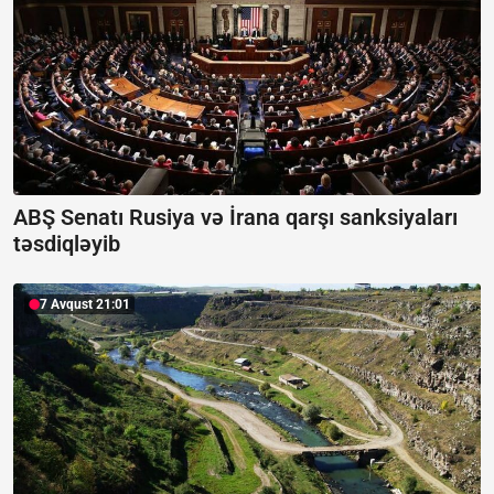
ABŞ Senatı Rusiya və İrana qarşı sanksiyaları
təsdiqləyib
7 Avqust 21:01