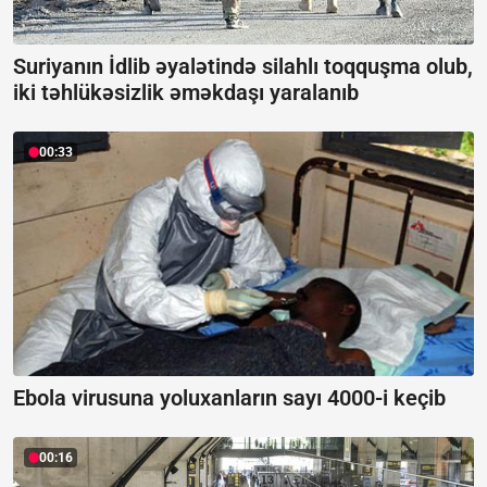
Suriyanın İdlib əyalətində silahlı toqquşma olub,
iki təhlükəsizlik əməkdaşı yaralanıb
00:33
Ebola virusuna yoluxanların sayı 4000-i keçib
00:16