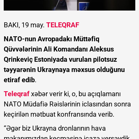
BAKI, 19 may.
TELEQRAF
NATO-nun Avropadakı Müttəfiq
Qüvvələrinin Ali Komandanı Aleksus
Qrinkeviç Estoniyada vurulan pilotsuz
təyyarənin Ukraynaya məxsus olduğunu
etiraf edib
.
Teleqraf
xəbər verir ki, o, bu açıqlamanı
NATO Müdafiə Rəislərinin iclasından sonra
keçirilən mətbuat konfransında verib.
“Əgər biz Ukrayna dronlarının hava
məkanımızdan keçməsinə icazə versəydik,