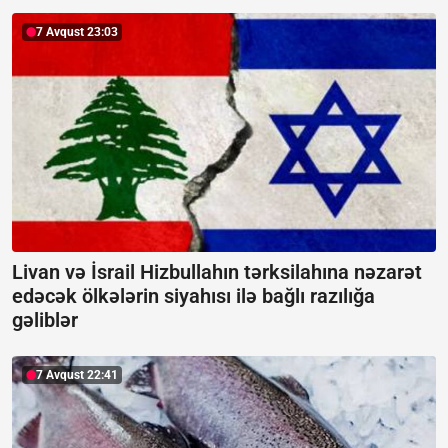
7 Avqust 23:03
Livan və İsrail Hizbullahın tərksilahına nəzarət
edəcək ölkələrin siyahısı ilə bağlı razılığa
gəliblər
7 Avqust 22:41