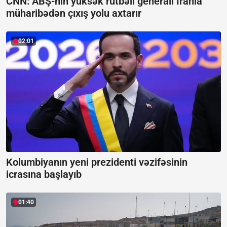
CNN: ABŞ-nin yüksək rütbəli generalı İranla
müharibədən çıxış yolu axtarır
02:01
Kolumbiyanın yeni prezidenti vəzifəsinin
icrasına başlayıb
01:40