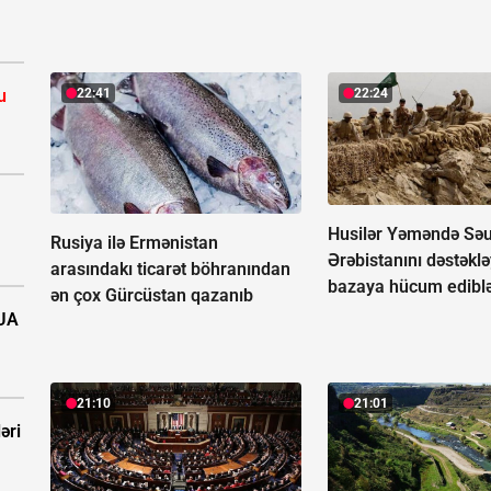
22:41
22:24
u
Husilər Yəməndə Sə
Rusiya ilə Ermənistan
Ərəbistanını dəstəkl
arasındakı ticarət böhranından
bazaya hücum edibl
ən çox Gürcüstan qazanıb
PUA
21:10
21:01
əri