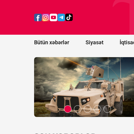
dollar
dəyərində
lazer
anti-dron
sistemləri
alacaq
Bütün xəbərlər
Siyasət
İqtisa