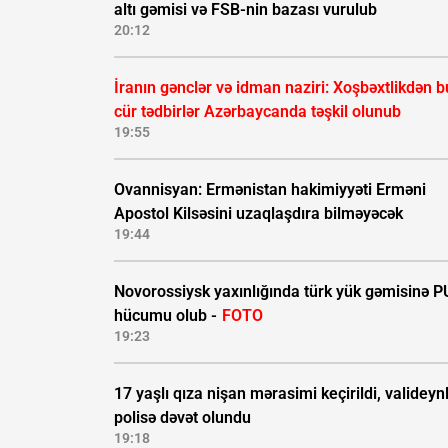
altı gəmisi və FSB-nin bazası vurulub
20:12
İranın gənclər və idman naziri: Xoşbəxtlikdən b
cür tədbirlər Azərbaycanda təşkil olunub
19:55
Ovannisyan: Ermənistan hakimiyyəti Erməni
Apostol Kilsəsini uzaqlaşdıra bilməyəcək
19:44
Novorossiysk yaxınlığında türk yük gəmisinə 
hücumu olub -
FOTO
19:23
17 yaşlı qıza nişan mərasimi keçirildi, valideynl
polisə dəvət olundu
19:18