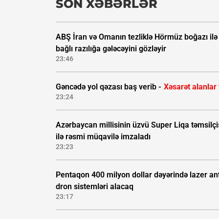
SON XƏBƏRLƏR
ABŞ İran və Omanın tezliklə Hörmüz boğazı ilə
bağlı razılığa gələcəyini gözləyir
23:46
Gəncədə yol qəzası baş verib -
Xəsarət alanlar
23:24
Azərbaycan millisinin üzvü Super Liqa təmsilçi
ilə rəsmi müqavilə imzaladı
23:23
Pentaqon 400 milyon dollar dəyərində lazer ant
dron sistemləri alacaq
23:17