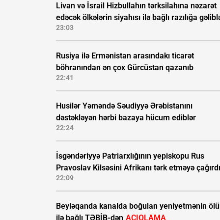
Livan və İsrail Hizbullahın tərksilahına nəzarət
edəcək ölkələrin siyahısı ilə bağlı razılığa gəlibl
23:03
Rusiya ilə Ermənistan arasındakı ticarət
böhranından ən çox Gürcüstan qazanıb
22:41
Husilər Yəməndə Səudiyyə Ərəbistanını
dəstəkləyən hərbi bazaya hücum ediblər
22:24
İsgəndəriyyə Patriarxlığının yepiskopu Rus
Pravoslav Kilsəsini Afrikanı tərk etməyə çağırd
22:09
Beyləqanda kanalda boğulan yeniyetmənin öl
ilə bağlı TƏBİB-dən
AÇIQLAMA