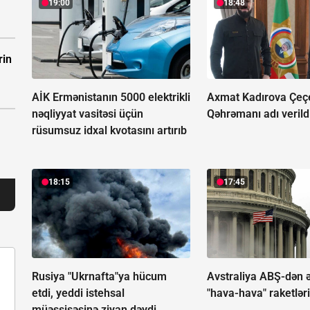
19:00
18:48
rin
AİK Ermənistanın 5000 elektrikli
Axmat Kadırova Çeç
nəqliyyat vasitəsi üçün
Qəhrəmanı adı verild
rüsumsuz idxal kvotasını artırıb
18:15
17:45
Rusiya "Ukrnafta"ya hücum
Avstraliya ABŞ-dən 
etdi, yeddi istehsal
"hava-hava" raketlər
müəssisəsinə ziyan dəydi