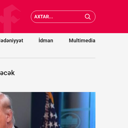
və iki strateji
hədə: Siz
tərəfdaşımız
Türkiyə 
yeni ittifaq
Pakistan
qurdu -
Bakı
da xilas
da dəvət
edə
olunacaqmı?
bilməyə
ədəniyyət
İdman
Multimedia
dəcək