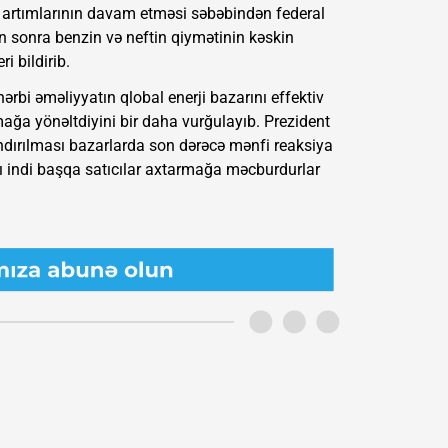
 artımlarının davam etməsi səbəbindən federal
n sonra benzin və neftin qiymətinin kəskin
i bildirib.
rbi əməliyyatın qlobal enerji bazarını effektiv
ğa yönəltdiyini bir daha vurğulayıb. Prezident
ndırılması bazarlarda son dərəcə mənfi reaksiya
rı indi başqa satıcılar axtarmağa məcburdurlar