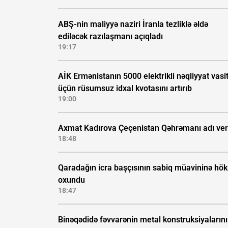
ABŞ-nin maliyyə naziri İranla tezliklə əldə
ediləcək razılaşmanı açıqladı
19:17
AİK Ermənistanın 5000 elektrikli nəqliyyat vasi
üçün rüsumsuz idxal kvotasını artırıb
19:00
Axmat Kadırova Çeçenistan Qəhrəmanı adı veri
18:48
Qaradağın icra başçısının sabiq müavininə hö
oxundu
18:47
Binəqədidə fəvvarənin metal konstruksiyalarını