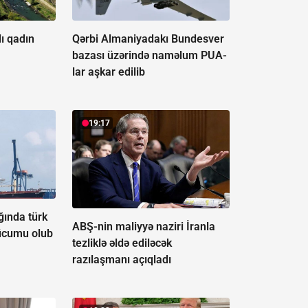
ı qadın
Qərbi Almaniyadakı Bundesver
bazası üzərində naməlum PUA-
lar aşkar edilib
19:17
ğında türk
ABŞ-nin maliyyə naziri İranla
ücumu olub
tezliklə əldə ediləcək
razılaşmanı açıqladı