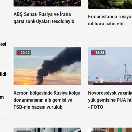
ABŞ Senatı Rusiya və İrana
Ermənistanda rusiyal
qarşı sanksiyaları təsdiqləyib
intihara cəhd etdi
təsi
20:12
19:23
ldi
Xerson bölgəsində Rusiya kölgə
Novorossiysk yaxınlı
km
donanmasının altı gəmisi və
yük gəmisinə PUA h
FSB-nin bazası vurulub
-
FOTO