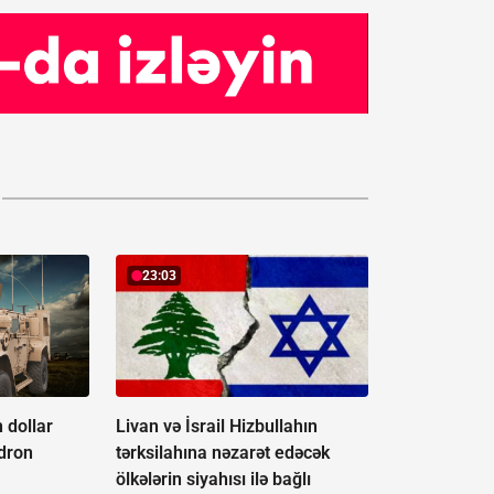
23:03
 dollar
Livan və İsrail Hizbullahın
-dron
tərksilahına nəzarət edəcək
ölkələrin siyahısı ilə bağlı