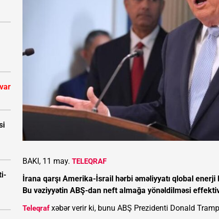
 var
si
BAKI, 11 may.
TELEQRAF
i-
İrana qarşı Amerika-İsrail hərbi əməliyyatı qlobal enerji
Bu vəziyyətin ABŞ-dan neft almağa yönəldilməsi effektiv 
xəbər verir ki, bunu ABŞ Prezidenti Donald Tramp 
Teleqraf