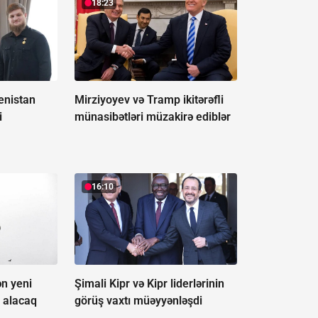
18:23
enistan
Mirziyoyev və Tramp ikitərəfli
i
münasibətləri müzakirə ediblər
16:10
ən yeni
Şimali Kipr və Kipr liderlərinin
i alacaq
görüş vaxtı müəyyənləşdi