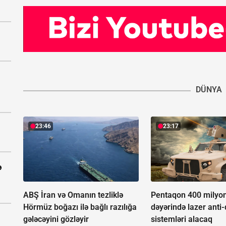
DÜNYA
23:46
23:17
ə
ABŞ İran və Omanın tezliklə
Pentaqon 400 milyon
Hörmüz boğazı ilə bağlı razılığa
dəyərində lazer anti
gələcəyini gözləyir
sistemləri alacaq