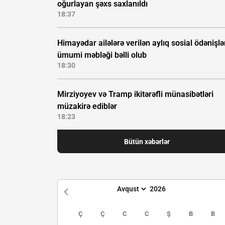
oğurlayan şəxs saxlanıldı
18:37
Himayədar ailələrə verilən aylıq sosial ödənişlə
ümumi məbləği bəlli olub
18:30
Mirziyoyev və Tramp ikitərəfli münasibətləri
müzakirə ediblər
18:23
Bütün xəbərlər
Ç
Ç
C
C
Ş
B
B