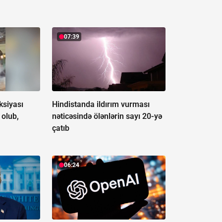
07:39
ksiyası
Hindistanda ildırım vurması
olub,
nəticəsində ölənlərin sayı 20-yə
çatıb
06:24