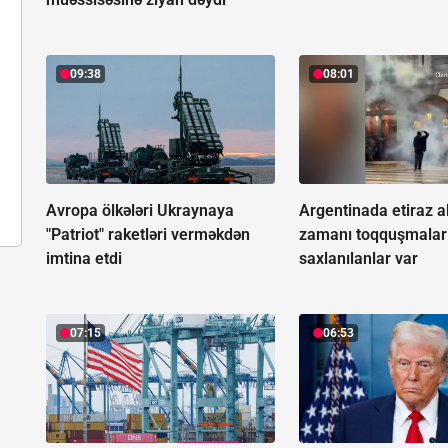
09:38
08:01
Avropa ölkələri Ukraynaya
Argentinada etiraz a
"Patriot" raketləri verməkdən
zamanı toqquşmalar 
imtina etdi
saxlanılanlar var
07:15
06:53