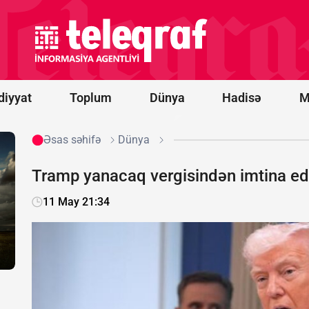
Novorossiysk
yaxınlığında
türk yük
gəmisinə
PUA hücumu
olub -
FOTO
diyyat
Toplum
Dünya
Hadisə
M
Əsas səhifə
Dünya
Tramp yanacaq vergisindən imtina e
11 May 21:34