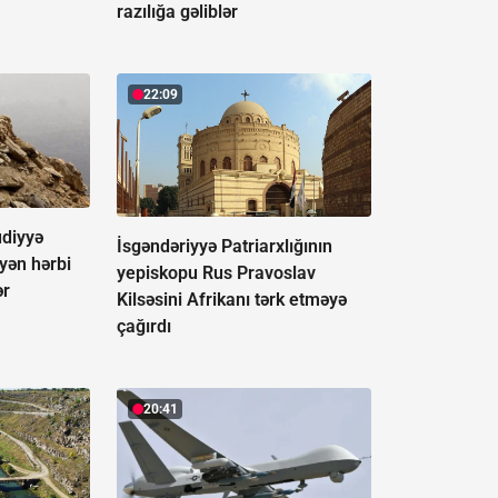
razılığa gəliblər
22:09
udiyyə
İsgəndəriyyə Patriarxlığının
əyən hərbi
yepiskopu Rus Pravoslav
ər
Kilsəsini Afrikanı tərk etməyə
çağırdı
20:41