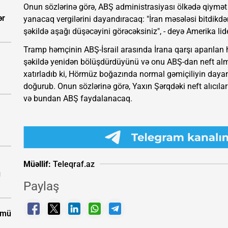
Onun sözlərinə görə, ABŞ administrasiyası ölkədə qiymət
ər
yanacaq vergilərini dayandıracaq: "İran məsələsi bitdikdə
şəkildə aşağı düşəcəyini görəcəksiniz", - deyə Amerika lider
Tramp həmçinin ABŞ-İsrail arasında İrana qarşı aparılan hə
şəkildə yenidən bölüşdürdüyünü və onu ABŞ-dan neft alma
xatırladıb ki, Hörmüz boğazında normal gəmiçiliyin daya
doğurub. Onun sözlərinə görə, Yaxın Şərqdəki neft alıcıla
və bundan ABŞ faydalanacaq.
Müəllif:
Teleqraf.az
ı
Paylaş
ümü