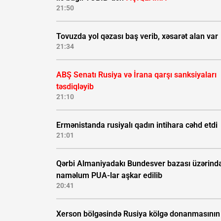
21:50
Tovuzda yol qəzası baş verib, xəsarət alan var
21:34
ABŞ Senatı Rusiya və İrana qarşı sanksiyaları
təsdiqləyib
21:10
Ermənistanda rusiyalı qadın intihara cəhd etdi
21:01
Qərbi Almaniyadakı Bundesver bazası üzərind
naməlum PUA-lar aşkar edilib
20:41
Xerson bölgəsində Rusiya kölgə donanmasının