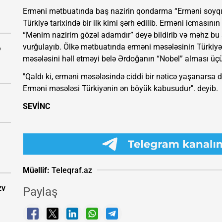
Erməni mətbuatında baş nazirin qondarma “Erməni soyqır
Türkiyə tarixində bir ilk kimi şərh edilib. Erməni icmasın
“Mənim nazirim gözəl adamdır” deyə bildirib və məhz bu
vurğulayıb. Ölkə mətbuatında erməni məsələsinin Türkiy
ə
məsələsini həll etməyi belə Ərdoğanın “Nobel” alması üçün
"Qaldı ki, erməni məsələsində ciddi bir nəticə yaşanarsa 
Erməni məsələsi Türkiyənin ən böyük kabusudur". deyib.
SEVİNC
Müəllif:
Teleqraf.az
zv
Paylaş