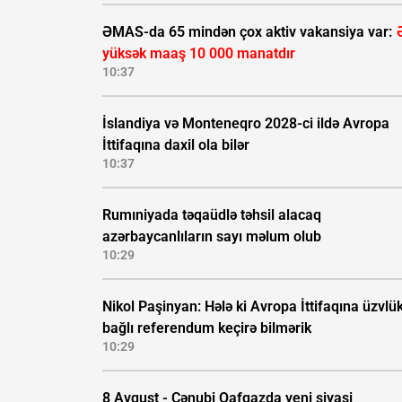
ƏMAS-da 65 mindən çox aktiv vakansiya var:
yüksək maaş 10 000 manatdır
10:37
İslandiya və Monteneqro 2028-ci ildə Avropa
İttifaqına daxil ola bilər
10:37
Rumıniyada təqaüdlə təhsil alacaq
azərbaycanlıların sayı məlum olub
10:29
Nikol Paşinyan: Hələ ki Avropa İttifaqına üzvlü
bağlı referendum keçirə bilmərik
10:29
8 Avqust - Cənubi Qafqazda yeni siyasi