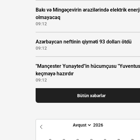
Bakı və Mingəçevirin ərazilərində elektrik enerj
olmayacaq
09:12
Azərbaycan neftinin qiyməti 93 dolları ötdü
09:12
"Mançester Yunayted"in hücumçusu "Yuventus
keçməyə hazırdır
09:12
Bütün xəbərlər