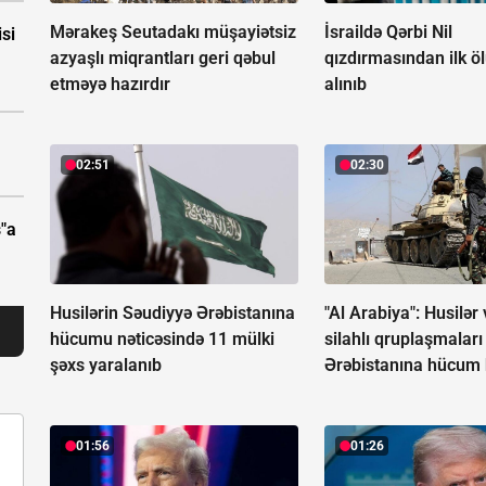
Mərakeş Seutadakı müşayiətsiz
İsraildə Qərbi Nil
isi
azyaşlı miqrantları geri qəbul
qızdırmasından ilk 
etməyə hazırdır
alınıb
02:51
02:30
"a
Husilərin Səudiyyə Ərəbistanına
"Al Arabiya": Husilər 
hücumu nəticəsində 11 mülki
silahlı qruplaşmalar
şəxs yaralanıb
Ərəbistanına hücum h
01:56
01:26