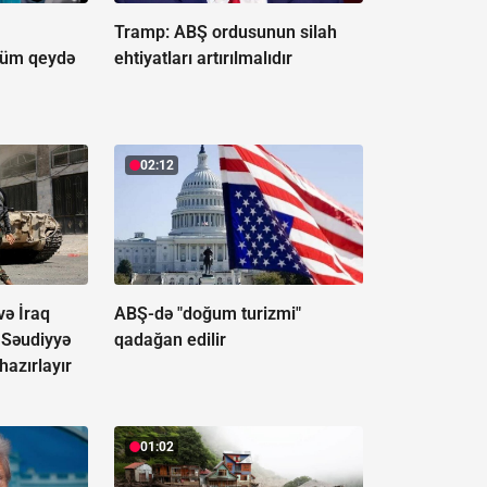
Tramp: ABŞ ordusunun silah
ölüm qeydə
ehtiyatları artırılmalıdır
02:12
və İraq
ABŞ-də "doğum turizmi"
ı Səudiyyə
qadağan edilir
azırlayır
01:02