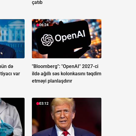
çatıb
06:24
nün də
"Bloomberg": "OpenAI" 2027-ci
tiyacı var
ildə ağıllı səs kolonkasını təqdim
etməyi planlaşdırır
03:12