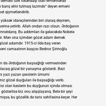
r" deməsi türk vətəndaşı olan ermənilərdə
ı barış əlini tutmaq lazımdır" deyən erməni
ət qiymətləndirib.
 yüksək idarəçilərindən biri olaraq deyirəm,
 yerinə yetirib. Allah ondan razı olsun. Ərdoğanın
minnətdarıq. Bu addımları ilə gələcəkdə Nobelə
dir. Mən ona içimdən gözəl adam demək
özəl adamdır. 1915-ci ildə baş verən
məni camaatının başçısı Bedros Şirinoğlu
myan da Ərdoğanın başsağlığı verməsindən
lacaq gözəl bir yanaşma göstərdi. Bəzi
tərs yazı yazan şəxslərin ümumi
z gözəl duyğuları ilə başsağlığı verib.
isi olan kəslərin bu duyğunun içində olması
stərilsə biz onu alqışlayarıq. Belə bir şeyi
işsə, bu gözəllik də tarix səhifəsinə keçər. Hər