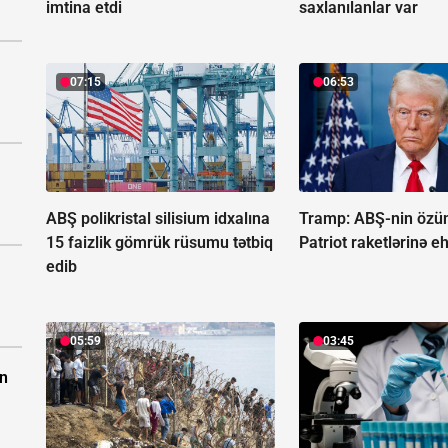
imtina etdi
saxlanılanlar var
07:15
06:53
ABŞ polikristal silisium idxalına
Tramp: ABŞ-nin özü
15 faizlik gömrük rüsumu tətbiq
Patriot raketlərinə eh
edib
05:59
03:45
ın