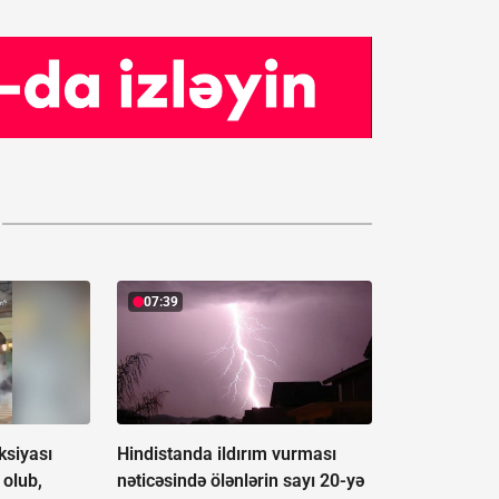
07:39
ksiyası
Hindistanda ildırım vurması
olub,
nəticəsində ölənlərin sayı 20-yə