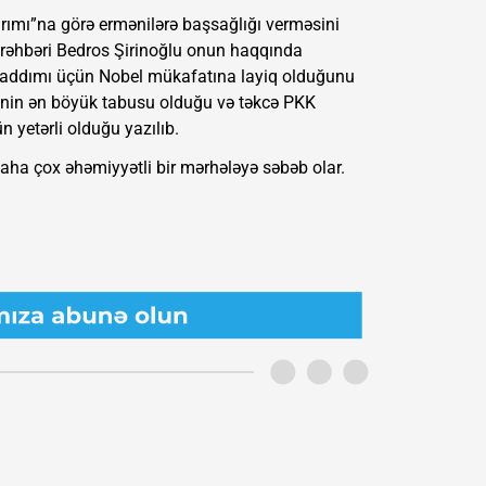
ımı”na görə ermənilərə başsağlığı verməsini
ın rəhbəri Bedros Şirinoğlu onun haqqında
 addımı üçün Nobel mükafatına layiq olduğunu
ənin ən böyük tabusu olduğu və təkcə PKK
 yetərli olduğu yazılıb.
daha çox əhəmiyyətli bir mərhələyə səbəb olar.