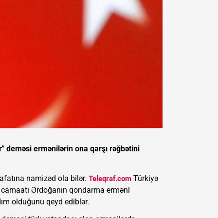
ır" deməsi ermənilərin ona qarşı rəğbətini
fatına namizəd ola bilər.
Türkiyə
Teleqraf.com
əni camaatı Ərdoğanın qondarma erməni
ddım olduğunu qeyd ediblər.