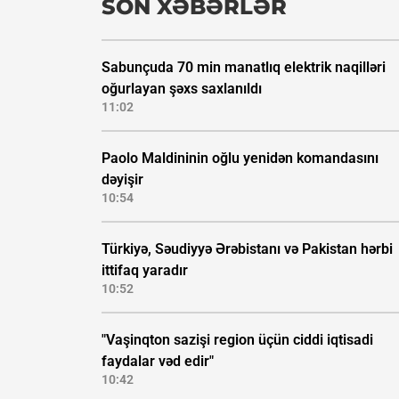
SON XƏBƏRLƏR
Sabunçuda 70 min manatlıq elektrik naqilləri
oğurlayan şəxs saxlanıldı
11:02
Paolo Maldininin oğlu yenidən komandasını
dəyişir
10:54
Türkiyə, Səudiyyə Ərəbistanı və Pakistan hərbi
ittifaq yaradır
10:52
"Vaşinqton sazişi region üçün ciddi iqtisadi
faydalar vəd edir"
10:42