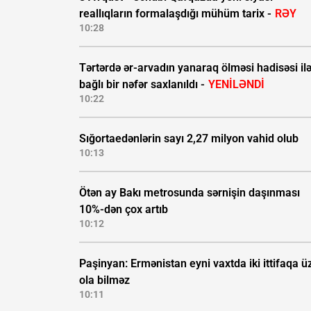
reallıqların formalaşdığı mühüm tarix -
RƏY
10:28
Tərtərdə ər-arvadın yanaraq ölməsi hadisəsi il
bağlı bir nəfər saxlanıldı -
YENİLƏNDİ
10:22
Sığortaedənlərin sayı 2,27 milyon vahid olub
10:13
Ötən ay Bakı metrosunda sərnişin daşınması
10%-dən çox artıb
10:12
Paşinyan: Ermənistan eyni vaxtda iki ittifaqa ü
ola bilməz
10:11