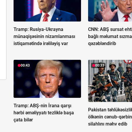
Tramp: Rusiya-Ukrayna
CNN: ABŞ sursat ehtiy
münaqişəsinin nizamlanması
bağlı məlumat sızma
istiqamətində irəliləyiş var
qəzəbləndirib
00:43
00:33
Tramp: ABŞ-nin İrana qarşı
Pakistan təhlükəsizli
hərbi əməliyyatı tezliklə başa
ölkənin cənub-qərbi
çata bilər
silahlını məhv edib