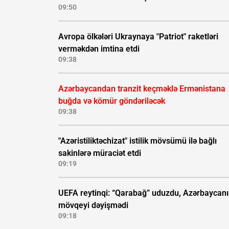
09:50
Avropa ölkələri Ukraynaya "Patriot" raketləri
verməkdən imtina etdi
09:38
Azərbaycandan tranzit keçməklə Ermənistana
buğda və kömür göndəriləcək
09:38
"Azəristiliktəchizat" istilik mövsümü ilə bağlı
sakinlərə müraciət etdi
09:19
UEFA reytinqi: “Qarabağ” uduzdu, Azərbaycan
mövqeyi dəyişmədi
09:18