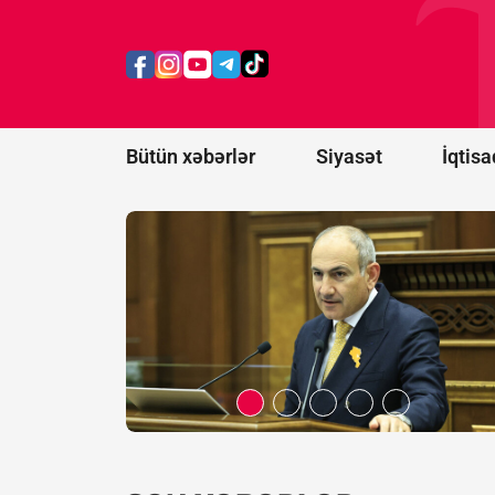
İttifaqına
üzvlüklə
bağlı
referendum
keçirə
bilmərik
Bütün xəbərlər
Siyasət
İqtisa