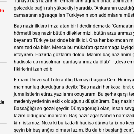
Türkiyə baş nazirinin "ermənilərin ağrıları ortaq acımızdı
gələcəklə bağlı ruh yüksəkliyi yaradıb. "Ankaranın uzatdığ
Ən
camaatının ağsaqqalları Türkiyənin son addımlarını müsb
Baş nazir ilklərə imza atan bir liderdir deməklə "Camaatın
hörmətli baş nazir bütün diləklərimizi, bütün arzularımızı
bəyanatı Türkiyə tarixində bir ilk idi. Ona hər baxımdan 
namizəd ola bilər. Məncə bu mükafatı qazanmağa layiq
istəyirəm. Hazırda gözlərim doldu. Mənim baş nazirinim g
hadisələrdə müsəlman qardaşlarımız da ölüb". - ,deyə er
fikirlərini izah edib.
Erməni Universal Tolerantlıq Dərnəyi başçısı Cerri Hıri
məmnunluq duyduğunu deyib: "Baş naziri hər kəsə ibrət o
jurnalistlərin etiraz yazılarını oxuyuram. Bu şərhə qarşı 
mədəniyyətlərinin əskik olduğunu düşünürəm. Baş nazirimi
klə
Başsağlığı ən gözəl şeydir. Dünyagörüşü olan, insan sevg
lazım olduğuna inanıram. Baş nazir əgər Nobelə namizəd gö
kim istəməz. Necə ki bu kədərli hadisə dünya tarixinə keçm
şeyin bir başlanğıcı olması lazım. Bu da bir başlanğıcdır".