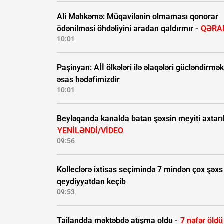
Ali Məhkəmə: Müqavilənin olmaması qonorar
ödənilməsi öhdəliyini aradan qaldırmır -
QƏRA
10:01
Paşinyan: Aİİ ölkələri ilə əlaqələri gücləndirmək
əsas hədəfimizdir
10:01
Beyləqanda kanalda batan şəxsin meyiti axtarıl
YENİLƏNDİ/VİDEO
09:56
Kolleclərə ixtisas seçimində 7 mindən çox şəxs
qeydiyyatdan keçib
09:53
Tailandda məktəbdə atışma oldu -
7 nəfər öldü