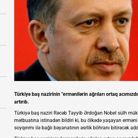
Türkiyə baş nazirinin "ermənilərin ağrıları ortaq acımızd
artırıb.
Türkiyə baş naziri Rəcəb Tayyib Ərdoğan Nobel sülh müka
mətbuatına istinadən bildiri ki, bu ölkədə yaşayan erm
soyqırımı ilə bağlı bəyanatının əsrlik böhranı bitirəcək a