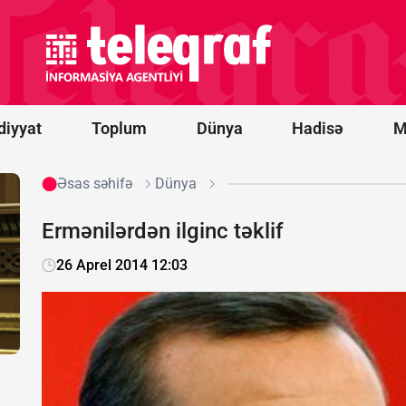
ildırım
vurması
nəticəsində
ölənlərin
sayı 20-yə
çatıb
diyyat
Toplum
Dünya
Hadisə
M
Əsas səhifə
Dünya
Ermənilərdən ilginc təklif
26 Aprel 2014 12:03