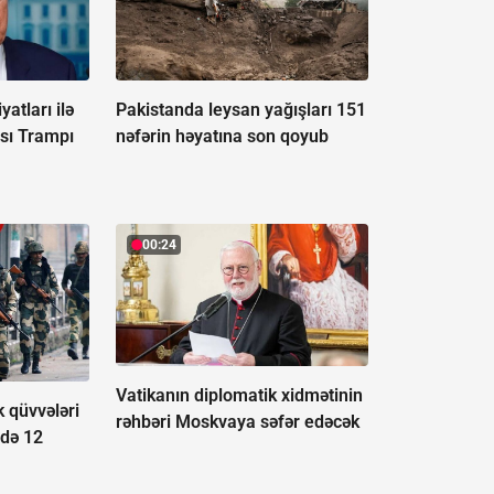
atları ilə
Pakistanda leysan yağışları 151
sı Trampı
nəfərin həyatına son qoyub
00:24
Vatikanın diplomatik xidmətinin
k qüvvələri
rəhbəri Moskvaya səfər edəcək
ndə 12