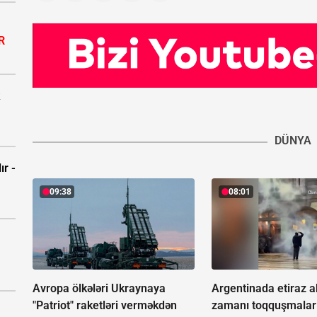
R
DÜNYA
ır -
09:38
08:01
Avropa ölkələri Ukraynaya
Argentinada etiraz a
"Patriot" raketləri verməkdən
zamanı toqquşmalar 