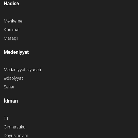
Hadisə
Məhkəmə
Kriminal
Maraqlı
Mədəniyyət
Mədəniyyət siyasəti
Ədəbiyyat
Sənət
İdman
F1
Gimnastika
Döyüş növləri