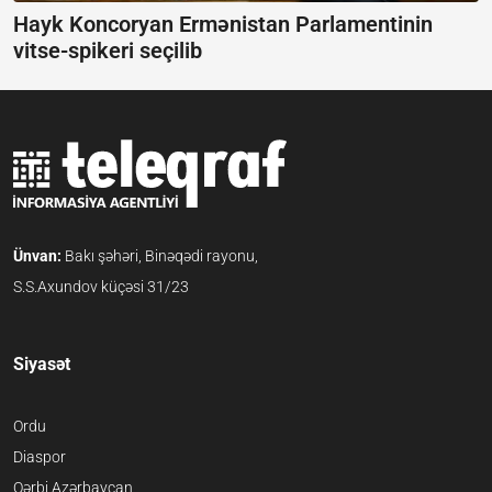
Hayk Koncoryan Ermənistan Parlamentinin
vitse-spikeri seçilib
Ünvan:
Bakı şəhəri, Binəqədi rayonu,
S.S.Axundov küçəsi 31/23
Siyasət
Ordu
Diaspor
Qərbi Azərbaycan