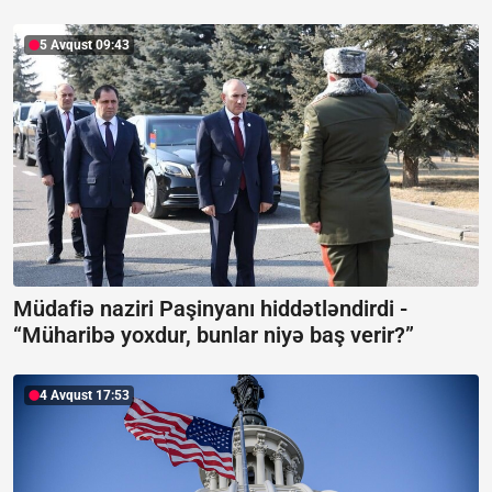
5 Avqust 09:43
Müdafiə naziri Paşinyanı hiddətləndirdi -
“Müharibə yoxdur, bunlar niyə baş verir?”
4 Avqust 17:53