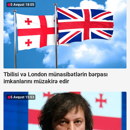
5 Avqust 18:05
Tbilisi və London münasibətlərin bərpası
imkanlarını müzakirə edir
5 Avqust 15:53