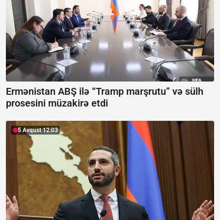
Ermənistan ABŞ ilə “Tramp marşrutu” və sülh
prosesini müzakirə etdi
5 Avqust 12:03