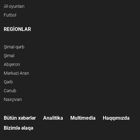
Əl oyunları
Futbol
REGİONLAR
Şimal-qərb
Şimal
Abşeron
Mərkəzi Aran
Qərb
Cənub
Naxçıvan
Bütün xəbərlər
Analitika
Multimedia
Haqqımızda
Bizimlə əlaqə