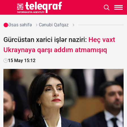
Əsas səhifə
Cənubi Qafqaz
Gürcüstan xarici işlər naziri:
Heç vaxt
Ukraynaya qarşı addım atmamışıq
15 May 15:12