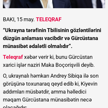
BAKI, 15 may.
TELEQRAF
“Ukrayna tərəfinin Tbilisinin gözləntilərini
düzgün anlaması vacibdir və Gürcüstana
münasibət ədalətli olmalıdır”.
Teleqraf
xəbər verir ki, bunu Gürcüstan
xarici işlər naziri Maka Boçorişvili deyib.
O, ukraynalı həmkarı Andrey Sibiqa ilə son
görüşünə toxunaraq qeyd edib ki, Kiyevin
addımları müsbətdir, amma həlledici
məqam Gürcüstana münasibətin necə
olacağıdır: