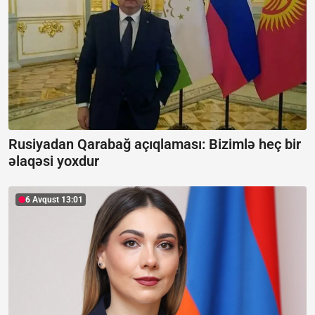
Rusiyadan Qarabağ açıqlaması:
Bizimlə heç bir
əlaqəsi yoxdur
6 Avqust 13:01