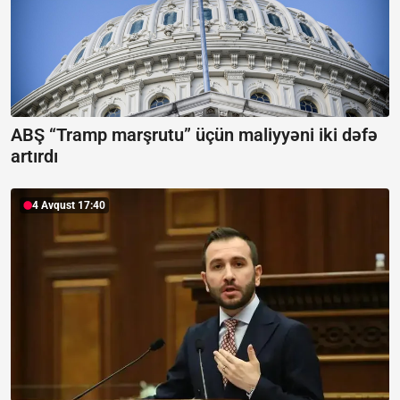
ABŞ “Tramp marşrutu” üçün maliyyəni iki dəfə
artırdı
4 Avqust 17:40