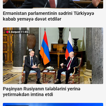
Ermənistan parlamentinin sədrini Türkiyəyə
kabab yeməyə dəvət etdilər
5 Avqust 11:45
Paşinyan Rusiyanın tələblərini yerinə
yetirməkdən imtina etdi