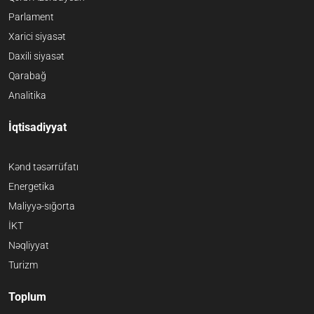
Parlament
Xarici siyasət
Daxili siyasət
Qarabağ
Analitika
İqtisadiyyat
Kənd təsərrüfatı
Energetika
Maliyyə-sığorta
İKT
Nəqliyyat
Turizm
Toplum