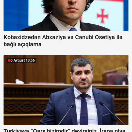
Kobaxidzedən Abxaziya və Cənubi Osetiya ilə
bağlı açıqlama
5 Avqust 13:56
Türkiyəyə “Qars bizimdir” deyirsiniz, İrana niyə