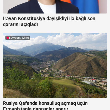
İrəvan Konstitusiya dəyişikliyi ilə bağlı son
qərarını açıqladı
6 Avqust 12:46
Rusiya Qafanda konsulluq açmaq üçün
Ermənistanla danışıqlar aparır