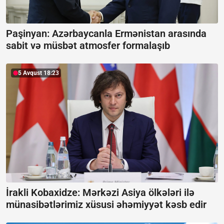
Paşinyan: Azərbaycanla Ermənistan arasında
sabit və müsbət atmosfer formalaşıb
5 Avqust 18:23
İrakli Kobaxidze: Mərkəzi Asiya ölkələri ilə
münasibətlərimiz xüsusi əhəmiyyət kəsb edir