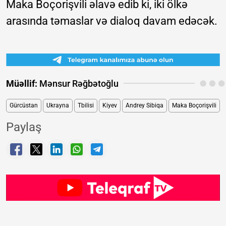
Maka Boçorişvili əlavə edib ki, iki ölkə
arasında təmaslar və dialoq davam edəcək.
Müəllif:
Mənsur Rəğbətoğlu
Gürcüstan
Ukrayna
Tbilisi
Kiyev
Andrey Sibiqa
Maka Boçorişvili
Paylaş