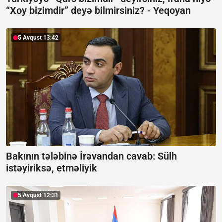
“Xoy bizimdir” deyə bilmirsiniz? -
Yeqoyan
5 Avqust 13:42
Bakının tələbinə İrəvandan cavab:
Sülh
istəyiriksə, etməliyik
5 Avqust 12:31