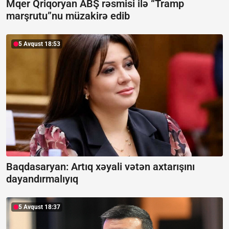
Mqer Qriqoryan ABŞ rəsmisi ilə “Tramp
marşrutu”nu müzakirə edib
5 Avqust 18:53
Baqdasaryan:
Artıq xəyali vətən axtarışını
dayandırmalıyıq
5 Avqust 18:37