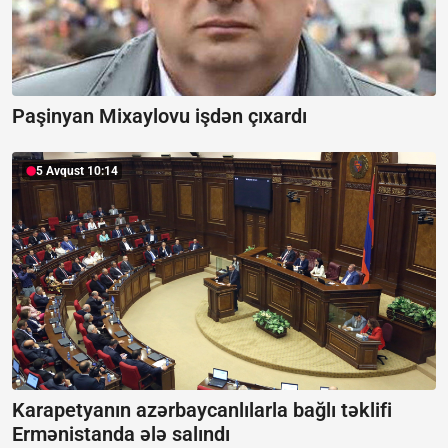
Paşinyan Mixaylovu işdən çıxardı
5 Avqust 10:14
Karapetyanın azərbaycanlılarla bağlı təklifi
Ermənistanda ələ salındı