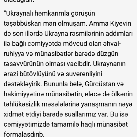
“Ukraynalı həmkarımla görüşün
təşəbbüskarı mən olmuşam. Amma Kiyevin
də son illərdə Ukrayna rəsmilərinin addımları
ilə bağlı cəmiyyətdə mövcud olan əhval-
ruhiyyə və münasibətlər barədə düzgün
təsəvvürünün olması vacibdir. Ukraynanın
ərazi bütövlüyünü və suverenliyini
dəstəkləyirik. Bununla belə, Gürcüstan və
hakimiyyətinə münasibətin, eləcə də ölkənin
təhlükəsizlik məsələlərinə yanaşmanın nəyə
xidmət etdiyi barədə suallarımız var. Bu isə
cəmiyyətimizdə tamamilə haqlı münasibət
formalaşdırıb.