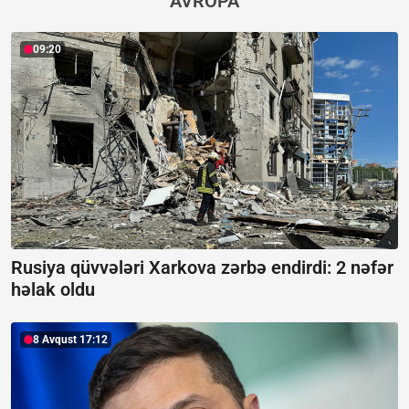
AVROPA
09:20
Rusiya qüvvələri Xarkova zərbə endirdi:
2 nəfər
həlak oldu
8 Avqust 17:12