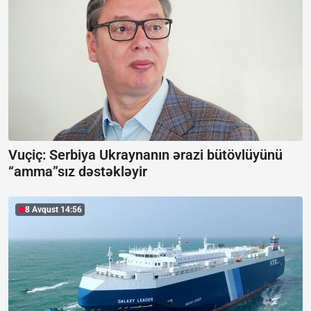
Vuçiç: Serbiya Ukraynanın ərazi bütövlüyünü
“amma”sız dəstəkləyir
8 Avqust 14:56