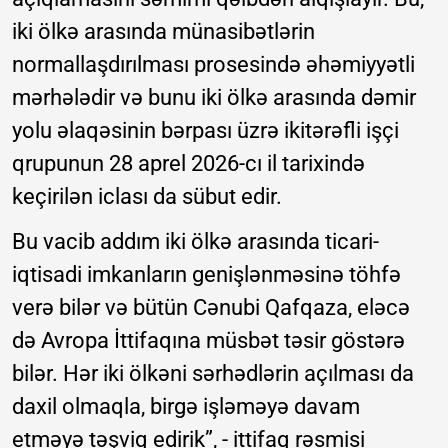
iki ölkə arasında münasibətlərin
normallaşdırılması prosesində əhəmiyyətli
mərhələdir və bunu iki ölkə arasında dəmir
yolu əlaqəsinin bərpası üzrə ikitərəfli işçi
qrupunun 28 aprel 2026-cı il tarixində
keçirilən iclası da sübut edir.
Bu vacib addım iki ölkə arasında ticari-
iqtisadi imkanların genişlənməsinə töhfə
verə bilər və bütün Cənubi Qafqaza, eləcə
də Avropa İttifaqına müsbət təsir göstərə
bilər. Hər iki ölkəni sərhədlərin açılması da
daxil olmaqla, birgə işləməyə davam
etməyə təşviq edirik”, - ittifaq rəsmisi