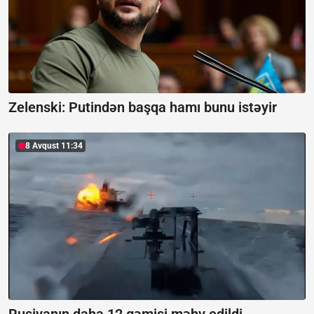
Zelenski:
Putindən başqa hamı bunu istəyir
8 Avqust 11:34
Rusiyanın daha 12 gəmisi məhv edildi