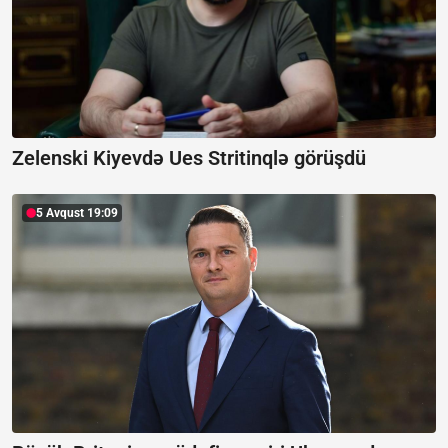
Zelenski Kiyevdə Ues Stritinqlə görüşdü
5 Avqust 19:09