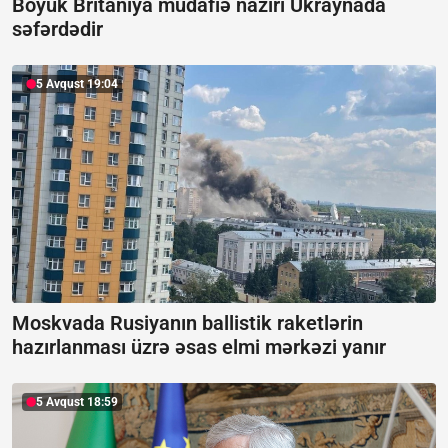
Böyük Britaniya müdafiə naziri Ukraynada
səfərdədir
5 Avqust 19:04
Moskvada Rusiyanın ballistik raketlərin
hazırlanması üzrə əsas elmi mərkəzi yanır
5 Avqust 18:59