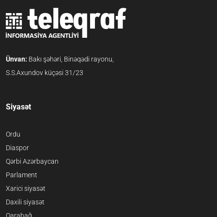
Ünvan:
Bakı şəhəri, Binəqədi rayonu,
S.S.Axundov küçəsi 31/23
Siyasət
Ordu
Diaspor
Qərbi Azərbaycan
Parlament
Xarici siyasət
Daxili siyasət
Qarabağ