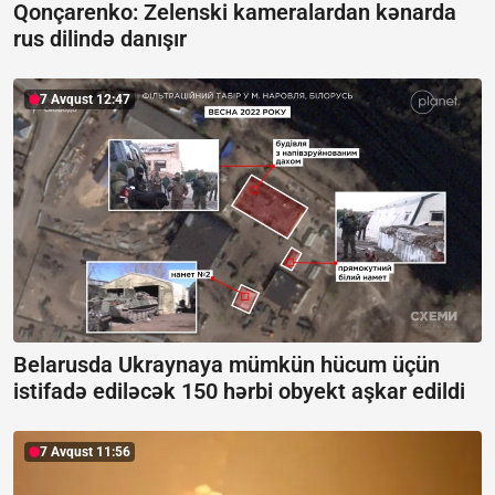
Qonçarenko:
Zelenski kameralardan kənarda
rus dilində danışır
7 Avqust 12:47
Belarusda Ukraynaya mümkün hücum üçün
istifadə ediləcək 150 hərbi obyekt aşkar edildi
7 Avqust 11:56