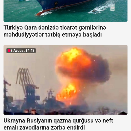
Türkiyə Qara dənizdə ticarət gəmilərinə
məhdudiyyətlər tətbiq etməyə başladı
8 Avqust 14:43
Ukrayna Rusiyanın qazma qurğusu və neft
emalı zavodlarına zərbə endirdi