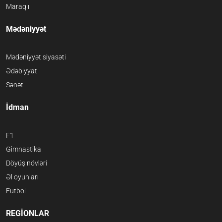
Maraqlı
Mədəniyyət
Mədəniyyət siyasəti
Ədəbiyyat
Sənət
İdman
F1
Gimnastika
Döyüş növləri
Əl oyunları
Futbol
REGİONLAR