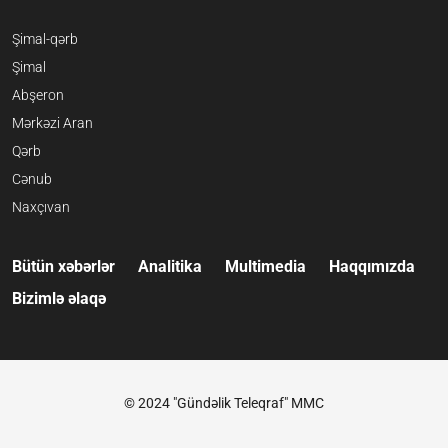
Şimal-qərb
Şimal
Abşeron
Mərkəzi Aran
Qərb
Cənub
Naxçıvan
Bütün xəbərlər
Analitika
Multimedia
Haqqımızda
Bizimlə əlaqə
© 2024 "Gündəlik Teleqraf" MMC