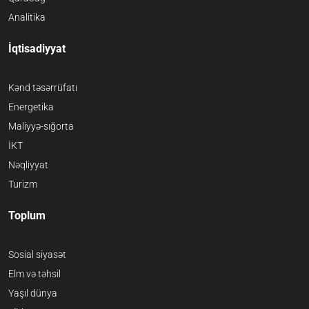
Analitika
İqtisadiyyat
Kənd təsərrüfatı
Energetika
Maliyyə-sığorta
İKT
Nəqliyyat
Turizm
Toplum
Sosial siyasət
Elm və təhsil
Yaşıl dünya