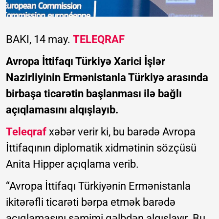
BAKI, 14 may.
TELEQRAF
Avropa İttifaqı Türkiyə Xarici İşlər
Nazirliyinin Ermənistanla Türkiyə arasında
birbaşa ticarətin başlanması ilə bağlı
açıqlamasını alqışlayıb.
Teleqraf
xəbər verir ki, bu barədə Avropa
İttifaqının diplomatik xidmətinin sözçüsü
Anita Hipper açıqlama verib.
“Avropa İttifaqı Türkiyənin Ermənistanla
ikitərəfli ticarəti bərpa etmək barədə
açıqlamasını səmimi qəlbdən alqışlayır. Bu,