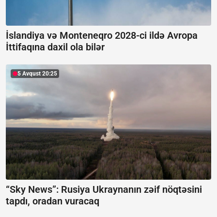
İslandiya və Monteneqro 2028-ci ildə Avropa
İttifaqına daxil ola bilər
5 Avqust 20:25
“Sky News”:
Rusiya Ukraynanın zəif nöqtəsini
tapdı, oradan vuracaq