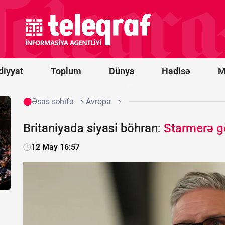
Novorossiysk
yaxınlığında
türk yük
gəmisinə
PUA hücumu
olub -
FOTO
diyyat
Toplum
Dünya
Hadisə
M
Əsas səhifə
Avropa
Britaniyada siyasi böhran:
Starmerə gö
12 May 16:57