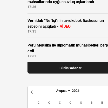
məhsullarında uyğunsuzluq aşkarlanıb
17:36
Vernidub “Neftçi”nin avrokubok fiaskosunun
səbəbini açıqladı -
VİDEO
17:35
Peru Meksika ilə diplomatik münasibətləri bər
etdi
17:31
Bütün xəbərlər
Ç
Ç
C
C
Ş
B
B