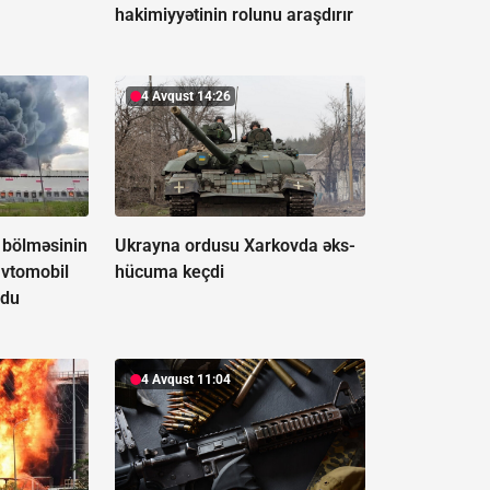
hakimiyyətinin rolunu araşdırır
4 Avqust 14:26
 bölməsinin
Ukrayna ordusu Xarkovda əks-
avtomobil
hücuma keçdi
rdu
4 Avqust 11:04