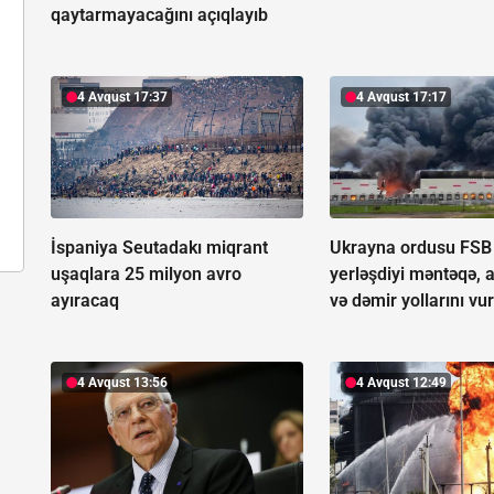
qaytarmayacağını açıqlayıb
4 Avqust 17:37
4 Avqust 17:17
İspaniya Seutadakı miqrant
Ukrayna ordusu FSB
uşaqlara 25 milyon avro
yerləşdiyi məntəqə, 
ayıracaq
və dəmir yollarını vu
4 Avqust 13:56
4 Avqust 12:49