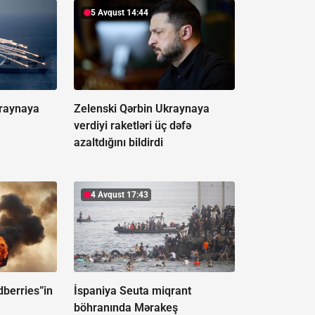
5 Avqust 14:44
kraynaya
Zelenski Qərbin Ukraynaya
verdiyi raketləri üç dəfə
azaltdığını bildirdi
4 Avqust 17:43
dberries”in
İspaniya Seuta miqrant
böhranında Mərakeş