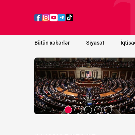
ABŞ Senatı
Rusiya və
İrana qarşı
sanksiyaları
təsdiqləyib
Bütün xəbərlər
Siyasət
İqtisa