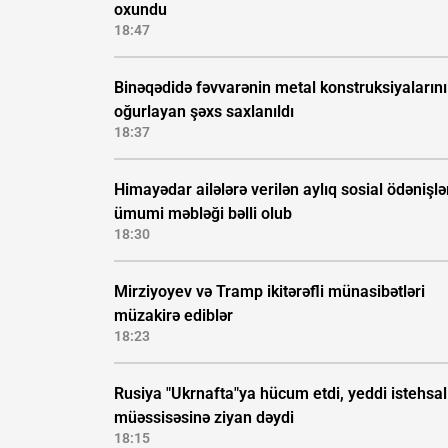
oxundu
18:47
Binəqədidə fəvvarənin metal konstruksiyalarını
oğurlayan şəxs saxlanıldı
18:37
Himayədar ailələrə verilən aylıq sosial ödənişlə
ümumi məbləği bəlli olub
18:30
Mirziyoyev və Tramp ikitərəfli münasibətləri
müzakirə ediblər
18:23
Rusiya "Ukrnafta"ya hücum etdi, yeddi istehsal
müəssisəsinə ziyan dəydi
18:15