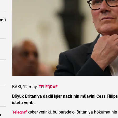
ümü
BAKI, 12 may.
TELEQRAF
Böyük Britaniya daxili işlər nazirinin müavini Cess Fillips
istefa verib.
xəbər verir ki, bu barədə o, Britaniya hökumətini
Teleqraf
ə