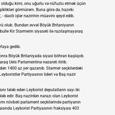
 olduğu kimi, onu uğurlu və nüfuzlu etmək üçün
klikləri görmürəm. Buna görə də, hazırkı
- daxili işlər nazirinin müavini qeyd edib.
zvü olub. Bundan əvvəl Böyük Britaniyanın
bulle Kir Starmerin siyasəti ilə razılaşmayaraq
efaya gedib.
sonra Böyük Britaniyada siyasi böhran başlayıb.
laraq Uels Parlamentinə nəzarəti itirib.
ndən 1400 az yer qazanıb. Starmer seçkilərdəki
boristlər Partiyasının lideri və Baş nazir
nı tələb edən Leyborist deputatların sayı iki
ələb edir. Baş nazirdən narazı olan Leyborist
amı növbəti parlament seçkilərində partiyanın
asında Leyborist Partiyasının fraksiyası 403