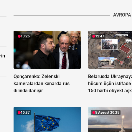
AVROPA
13:25
12:47
rin
Qonçarenko:
Zelenski
Belarusda Ukrayna
kameralardan kənarda rus
hücum üçün istifadə 
dilində danışır
150 hərbi obyekt aşk
10:37
5 Avqust 20:25