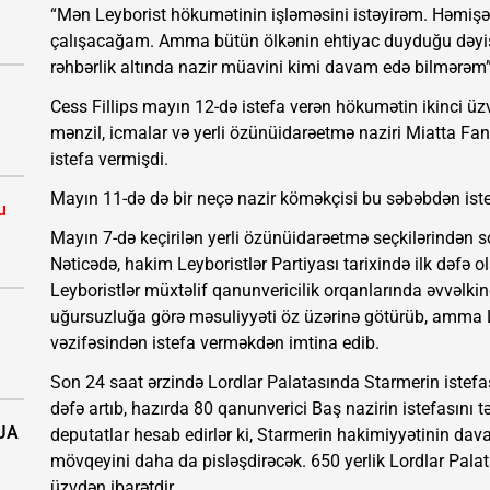
“Mən Leyborist hökumətinin işləməsini istəyirəm. Həmişə
çalışacağam. Amma bütün ölkənin ehtiyac duyduğu dəyişi
rəhbərlik altında nazir müavini kimi davam edə bilmərəm”, 
Cess Fillips mayın 12-də istefa verən hökumətin ikinci ü
mənzil, icmalar və yerli özünüidarəetmə naziri Miatta Fan
istefa vermişdi.
Mayın 11-də də bir neçə nazir köməkçisi bu səbəbdən ist
u
Mayın 7-də keçirilən yerli özünüidarəetmə seçkilərindən 
Nəticədə, hakim Leyboristlər Partiyası tarixində ilk dəfə o
Leyboristlər müxtəlif qanunvericilik orqanlarında əvvəlki
uğursuzluğa görə məsuliyyəti öz üzərinə götürüb, amma Ley
vəzifəsindən istefa verməkdən imtina edib.
Son 24 saat ərzində Lordlar Palatasında Starmerin istefası
dəfə artıb, hazırda 80 qanunverici Baş nazirin istefasını t
PUA
deputatlar hesab edirlər ki, Starmerin hakimiyyətinin dav
mövqeyini daha da pisləşdirəcək. 650 yerlik Lordlar Palat
üzvdən ibarətdir.