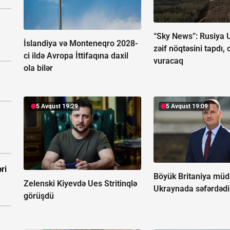
“Sky News”:
Rusiya 
İslandiya və Monteneqro 2028-
zəif nöqtəsini tapdı,
ci ildə Avropa İttifaqına daxil
vuracaq
ola bilər
5 Avqust 19:29
5 Avqust 19:09
ri
Böyük Britaniya müda
Zelenski Kiyevdə Ues Stritinqlə
Ukraynada səfərdədi
görüşdü