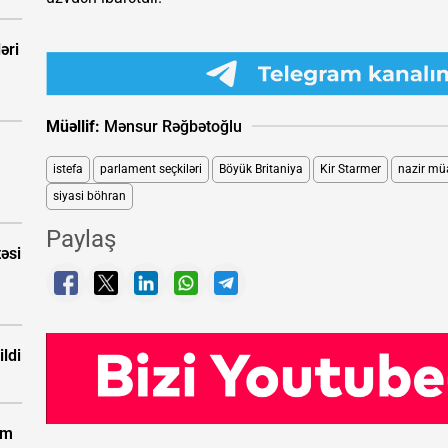
əri
Müəllif:
Mənsur Rəğbətoğlu
istefa
parlament seçkiləri
Böyük Britaniya
Kir Starmer
nazir mü
siyasi böhran
Paylaş
təsi
ldi
km