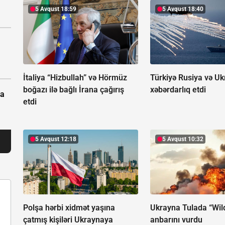
5 Avqust 18:59
5 Avqust 18:40
İtaliya “Hizbullah” və Hörmüz
Türkiyə Rusiya və U
boğazı ilə bağlı İrana çağırış
xəbərdarlıq etdi
pa
etdi
5 Avqust 12:18
5 Avqust 10:32
Polşa hərbi xidmət yaşına
Ukrayna Tulada “Wil
çatmış kişiləri Ukraynaya
anbarını vurdu