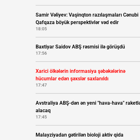
Samir Vəliyev: Vaşinqton razılaşmaları Cənubi
Qafqaza böyük perspektivlər vəd edir
18:05
Baxtiyar Saidov ABŞ rəsmisi ilə görüşdü
17:56
Xarici ölkələrin informasiya şəbəkələrinə
hücumlar edən şəxslər saxlanıldı
17:47
Avstraliya ABŞ-dən ən yeni "hava-hava" raketlə
alacaq
17:45
Malayziyadan gətirilən bioloji aktiv qida