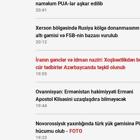
naməlum PUA-lar aşkar edilib
20:41
Xerson bölgəsində Rusiya kölgə donanmasının
altı gəmisi və FSB-nin bazası vurulub
20:12
İranın gənclər və idman naziri: Xoşbəxtlikdən b
cür tədbirlər Azərbaycanda təşkil olunub
19:55
Ovannisyan: Ermənistan hakimiyyəti Erməni
Apostol Kilsəsini uzaqlaşdıra bilməyəcək
19:44
Novorossiysk yaxınlığında türk yük gəmisinə 
hücumu olub -
FOTO
19:23