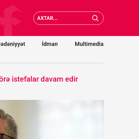
və iki strateji
hədə: Siz
tərəfdaşımız
Türkiyə 
yeni ittifaq
Pakistan
qurdu -
Bakı
da xilas
da dəvət
edə
olunacaqmı?
bilməyə
ədəniyyət
İdman
Multimedia
rə istefalar davam edir