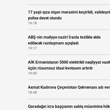
17 yaşlı qıza nişan mərasimi keçirildi, valideynl
polisə dəvət olundu
19:18
ABŞ-nin maliyyə naziri İranla tezliklə əldə
ediləcək razılaşmanı açıqladı
19:17
AİK Ermənistanın 5000 elektrikli nəqliyyat vasi
üçün rüsumsuz idxal kvotasını artırıb
19:00
Axmat Kadırova Çeçenistan Qəhrəmanı adı veri
18:48
Qaradağın icra başçısının sabiq müavininə hö