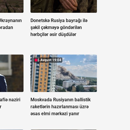
Ukraynanın
Donetskə Rusiya bayrağı ilə
 oradan
şəkil çəkməyə göndərilən
hərbçilər əsir düşdülər
5 Avqust 19:04
fiə naziri
Moskvada Rusiyanın ballistik
r
raketlərin hazırlanması üzrə
əsas elmi mərkəzi yanır