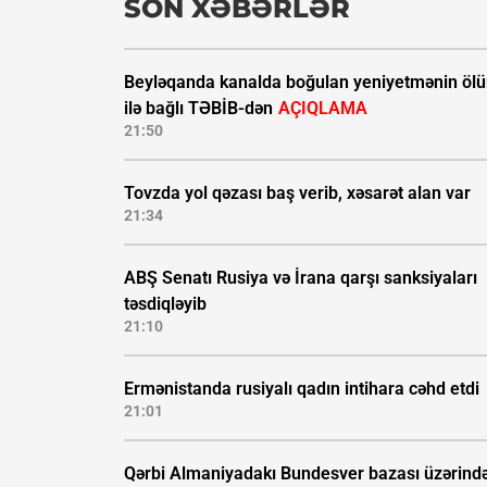
SON XƏBƏRLƏR
Beyləqanda kanalda boğulan yeniyetmənin öl
ilə bağlı TƏBİB-dən
AÇIQLAMA
21:50
Tovzda yol qəzası baş verib, xəsarət alan var
21:34
ABŞ Senatı Rusiya və İrana qarşı sanksiyaları
təsdiqləyib
21:10
Ermənistanda rusiyalı qadın intihara cəhd etdi
21:01
Qərbi Almaniyadakı Bundesver bazası üzərind