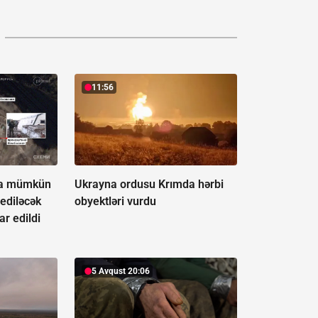
11:56
ya mümkün
Ukrayna ordusu Krımda hərbi
ediləcək
obyektləri vurdu
ar edildi
5 Avqust 20:06