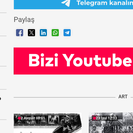
Paylaş
ART
ə
2 Avqust 00:01
23 İyul 12:33