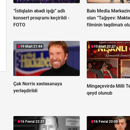
“İstiqlalın əbədi işığı” adlı
Bakı Media Mərkəzini
konsert proqramı keçirildi -
olan “Tağıyev: Məktə
FOTO
filminin təqdimatı ol
19 Mart 21:44
10 Mart 22:37
Çak Norris xəstəxanaya
Mingəçevirdə Milli T
yerləşdirildi
qeyd olunub
16 Fevral 22:37
16 Fevral 20:00