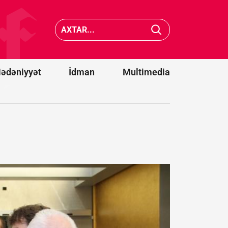
və iki strateji
hədə: Siz
tərəfdaşımız
Türkiyə 
yeni ittifaq
Pakistan
qurdu -
Bakı
da xilas
da dəvət
edə
olunacaqmı?
bilməyə
ədəniyyət
İdman
Multimedia