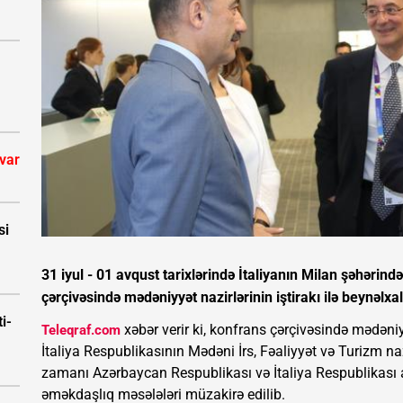
 var
si
31 iyul - 01 avqust tarixlərində İtaliyanın Milan şəhərin
çərçivəsində mədəniyyət nazirlərinin iştirakı ilə beynəlxa
i-
xəbər verir ki, konfrans çərçivəsində mədəni
Teleqraf.com
İtaliya Respublikasının Mədəni İrs, Fəaliyyət və Turizm na
zamanı Azərbaycan Respublikası və İtaliya Respublikası 
əməkdaşlıq məsələləri müzakirə edilib.