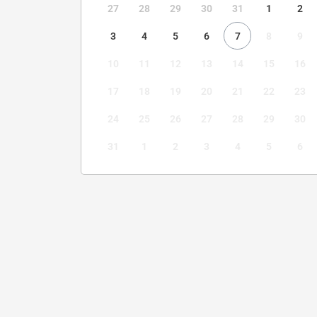
27
28
29
30
31
1
2
3
4
5
6
7
8
9
10
11
12
13
14
15
16
17
18
19
20
21
22
23
24
25
26
27
28
29
30
31
1
2
3
4
5
6