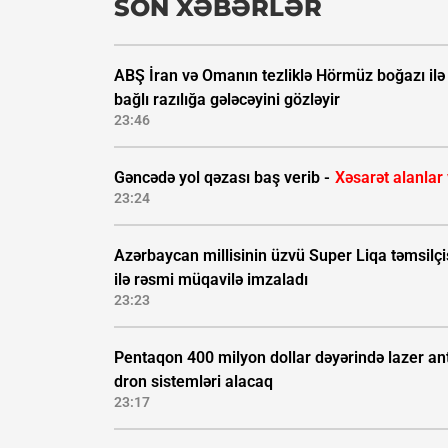
SON XƏBƏRLƏR
ABŞ İran və Omanın tezliklə Hörmüz boğazı ilə
bağlı razılığa gələcəyini gözləyir
23:46
Gəncədə yol qəzası baş verib -
Xəsarət alanlar
23:24
Azərbaycan millisinin üzvü Super Liqa təmsilçi
ilə rəsmi müqavilə imzaladı
23:23
Pentaqon 400 milyon dollar dəyərində lazer ant
dron sistemləri alacaq
23:17