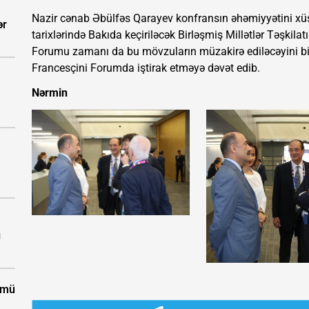
Nazir cənab Əbülfəs Qarayev konfransın əhəmiyyətini xüsu
ər
tarixlərində Bakıda keçiriləcək Birləşmiş Millətlər Təşkilat
Forumu zamanı da bu mövzuların müzakirə ediləcəyini bil
Francesçini Forumda iştirak etməyə dəvət edib.
Nərmin
ı
ümü