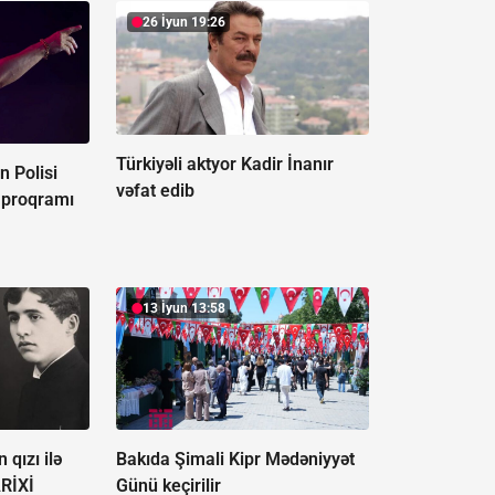
26 İyun 19:26
Türkiyəli aktyor Kadir İnanır
n Polisi
vəfat edib
 proqramı
13 İyun 13:58
 qızı ilə
Bakıda Şimali Kipr Mədəniyyət
ARİXİ
Günü keçirilir