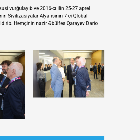
si vurğulayıb və 2016-cı ilin 25-27 aprel
ının Sivilizasiyalar Alyansının 7-ci Qlobal
dirib. Həmçinin nazir Əbülfəs Qarayev Dario