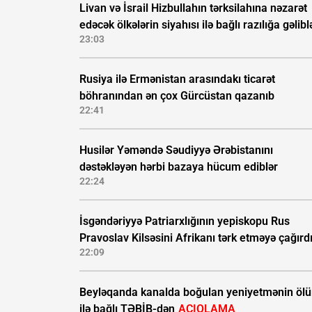
Livan və İsrail Hizbullahın tərksilahına nəzarət
edəcək ölkələrin siyahısı ilə bağlı razılığa gəlibl
23:03
Rusiya ilə Ermənistan arasındakı ticarət
böhranından ən çox Gürcüstan qazanıb
22:41
Husilər Yəməndə Səudiyyə Ərəbistanını
dəstəkləyən hərbi bazaya hücum ediblər
22:24
İsgəndəriyyə Patriarxlığının yepiskopu Rus
Pravoslav Kilsəsini Afrikanı tərk etməyə çağırd
22:09
Beyləqanda kanalda boğulan yeniyetmənin öl
ilə bağlı TƏBİB-dən
AÇIQLAMA