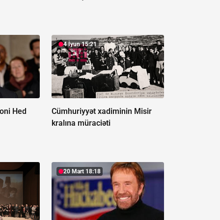
4 İyun 15:21
toni Hed
Cümhuriyyət xadiminin Misir
kralına müraciəti
20 Mart 18:18