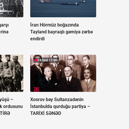
qarşı
İran Hörmüz boğazında
rinə
Tayland bayraqlı gəmiyə zərbə
endirdi
14 İyul 17:00
öyüşü –
Xosrov bəy Sultanzadənin
rk ordusunu
İstanbulda qurduğu partiya –
TİRƏ
TARİXİ SƏNƏD