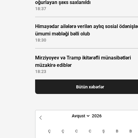
oğurlayan şəxs saxlanıldı
18:37
Himayədar ailələrə verilən aylıq sosial ödənişlə
ümumi məbləği bəlli olub
18:30
Mirziyoyev və Tramp ikitərəfli münasibətləri
müzakirə ediblər
18:23
Bütün xəbərlər
Ç
Ç
C
C
Ş
B
B