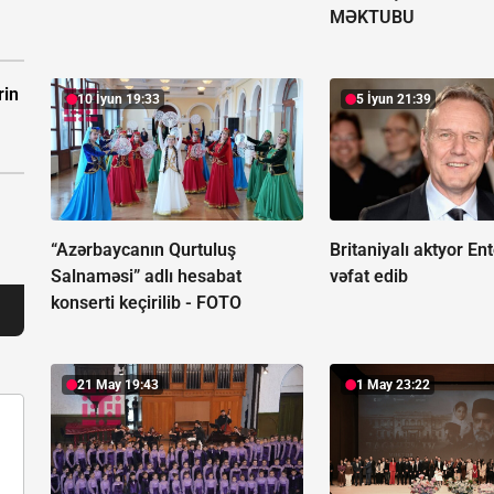
MƏKTUBU
rin
10 İyun 19:33
5 İyun 21:39
“Azərbaycanın Qurtuluş
Britaniyalı aktyor En
Salnaməsi” adlı hesabat
vəfat edib
konserti keçirilib -
FOTO
21 May 19:43
1 May 23:22