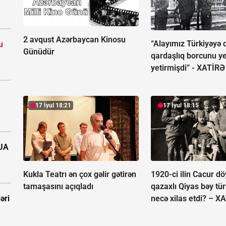
2 avqust Azərbaycan Kinosu
“Alayımız Türkiyəyə 
u
Günüdür
qardaşlıq borcunu ye
yetirmişdi” -
XATİRƏ
17 İyul 18:21
17 İyul 18:15
PUA
Kukla Teatrı ən çox gəlir gətirən
1920-ci ilin Cacur d
tamaşasını açıqladı
qazaxlı Qiyas bəy tü
necə xilas etdi? –
XA
əri