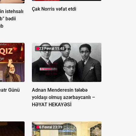
Çak Norris vəfat etdi
n istehsalı
b” bədii
ub
23 Fevral 11:45
eatr Günü
Adnan Menderesin tələbə
yoldaşı olmuş azərbaycanlı –
HƏYAT HEKAYƏSİ
6 Fevral 23:39