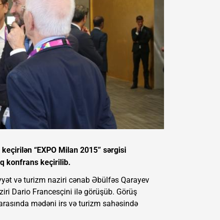
də keçirilən “EXPO Milan 2015” sərgisi
lq konfrans keçirilib.
yyət və turizm naziri cənab Əbülfəs Qarayev
ziri Dario Francesçini ilə görüşüb. Görüş
arasında mədəni irs və turizm sahəsində