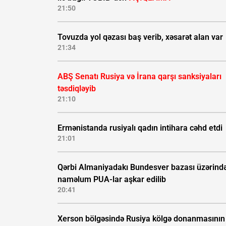
21:50
Tovuzda yol qəzası baş verib, xəsarət alan var
21:34
ABŞ Senatı Rusiya və İrana qarşı sanksiyaları
təsdiqləyib
21:10
Ermənistanda rusiyalı qadın intihara cəhd etdi
21:01
Qərbi Almaniyadakı Bundesver bazası üzərind
naməlum PUA-lar aşkar edilib
20:41
Xerson bölgəsində Rusiya kölgə donanmasının