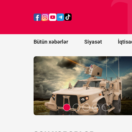
dollar
dəyərində
lazer
anti-dron
sistemləri
alacaq
Bütün xəbərlər
Siyasət
İqtisa