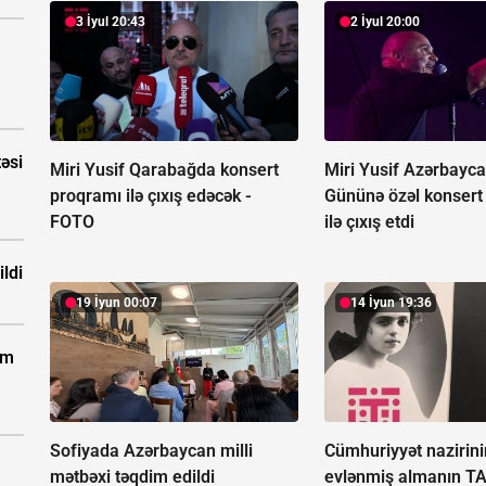
3 İyul 20:43
2 İyul 20:00
təsi
Miri Yusif Qarabağda konsert
Miri Yusif Azərbayca
proqramı ilə çıxış edəcək -
Gününə özəl konsert
FOTO
ilə çıxış etdi
ldi
19 İyun 00:07
14 İyun 19:36
km
Sofiyada Azərbaycan milli
Cümhuriyyət nazirinin
mətbəxi təqdim edildi
evlənmiş almanın T