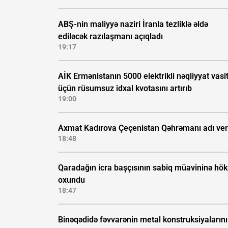
ABŞ-nin maliyyə naziri İranla tezliklə əldə
ediləcək razılaşmanı açıqladı
19:17
AİK Ermənistanın 5000 elektrikli nəqliyyat vasi
üçün rüsumsuz idxal kvotasını artırıb
19:00
Axmat Kadırova Çeçenistan Qəhrəmanı adı veri
18:48
Qaradağın icra başçısının sabiq müavininə hö
oxundu
18:47
Binəqədidə fəvvarənin metal konstruksiyalarını