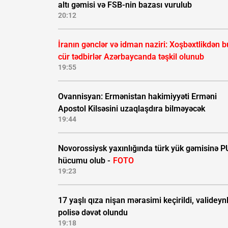
altı gəmisi və FSB-nin bazası vurulub
20:12
İranın gənclər və idman naziri: Xoşbəxtlikdən b
cür tədbirlər Azərbaycanda təşkil olunub
19:55
Ovannisyan: Ermənistan hakimiyyəti Erməni
Apostol Kilsəsini uzaqlaşdıra bilməyəcək
19:44
Novorossiysk yaxınlığında türk yük gəmisinə 
hücumu olub -
FOTO
19:23
17 yaşlı qıza nişan mərasimi keçirildi, valideynl
polisə dəvət olundu
19:18