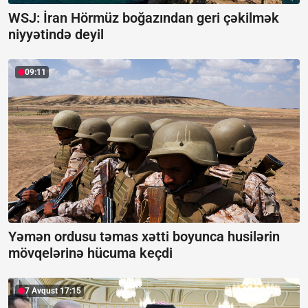
WSJ: İran Hörmüz boğazından geri çəkilmək
niyyətində deyil
09:11
Yəmən ordusu təmas xətti boyunca husilərin
mövqelərinə hücuma keçdi
7 Avqust 17:15