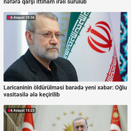
nəfərə qarşı ittiham irəli sürülüb
6 Avqust 15:36
Laricaninin öldürülməsi barədə yeni xəbər:
Oğlu
vasitəsilə ələ keçirilib
6 Avqust 15:23