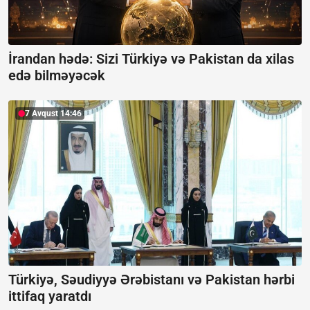
İrandan hədə: Sizi Türkiyə və Pakistan da xilas
edə bilməyəcək
7 Avqust 14:46
Türkiyə, Səudiyyə Ərəbistanı və Pakistan hərbi
ittifaq yaratdı