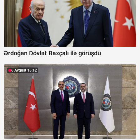
Ərdoğan Dövlət Baxçalı ilə görüşdü
6 Avqust 15:12