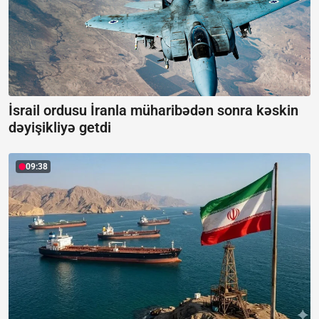
İsrail ordusu İranla müharibədən sonra kəskin
dəyişikliyə getdi
09:38