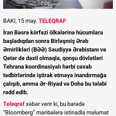
BAKI, 15 may.
TELEQRAF
İran Bəsrə körfəzi ölkələrinə hücumlara
başladıqdan sonra Birləşmiş Ərəb
Əmirlikləri (BƏƏ) Səudiyyə Ərəbistanı və
Qətər də daxil olmaqla, qonşu dövlətləri
Tehrana koordinasiyalı hərbi cavab
tədbirlərində iştirak etməyə inandırmağa
çalışıb, amma Ər-Riyad və Doha bu tələbi
rədd edib.
Teleqraf
xəbər verir ki, bu barədə
“Bloomberg” mənbələrə istinadla məlumat