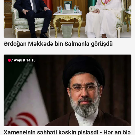
Ərdoğan Məkkədə bin Salmanla görüşdü
7 Avqust 14:18
Xameneinin səhhəti kəskin pisləşdi -
Hər an ölə