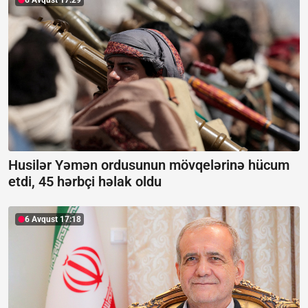
6 Avqust 17:29
Husilər Yəmən ordusunun mövqelərinə hücum
etdi, 45 hərbçi həlak oldu
6 Avqust 17:18