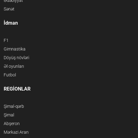
Ədəbiyyat
Sənət
İdman
F1
Gimnastika
Döyüş növləri
Əl oyunları
Futbol
REGİONLAR
Şimal-qərb
Şimal
Abşeron
Mərkəzi Aran