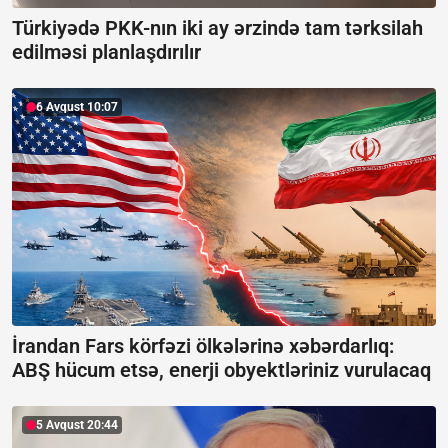
Türkiyədə PKK-nın iki ay ərzində tam tərksilah
edilməsi planlaşdırılır
6 Avqust 10:07
İrandan Fars körfəzi ölkələrinə xəbərdarlıq:
ABŞ hücum etsə, enerji obyektləriniz vurulacaq
5 Avqust 20:44