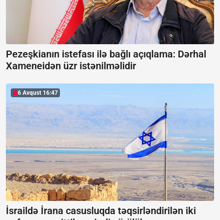
Pezeşkianın istefası ilə bağlı açıqlama:
Dərhal
Xameneidən üzr istənilməlidir
6 Avqust 16:47
İsraildə İrana casusluqda təqsirləndirilən iki