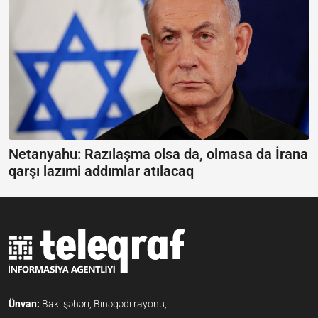
Netanyahu: Razılaşma olsa da, olmasa da İrana
qarşı lazımi addımlar atılacaq
Ünvan:
Bakı şəhəri, Binəqədi rayonu,