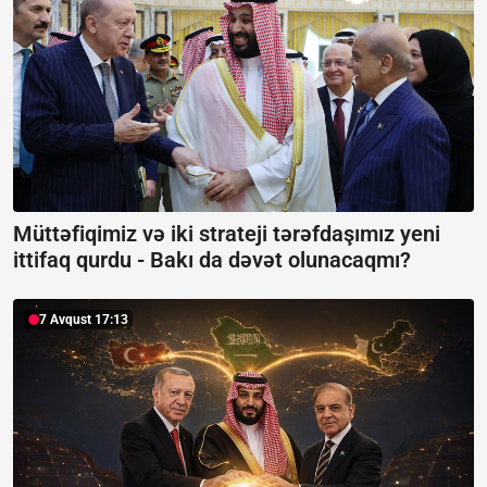
Müttəfiqimiz və iki strateji tərəfdaşımız yeni
ittifaq qurdu -
Bakı da dəvət olunacaqmı?
7 Avqust 17:13