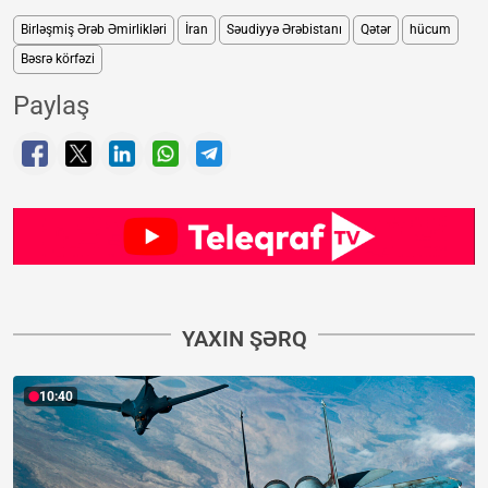
Birləşmiş Ərəb Əmirlikləri
İran
Səudiyyə Ərəbistanı
Qətər
hücum
Bəsrə körfəzi
Paylaş
YAXIN ŞƏRQ
10:40