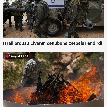
İsrail ordusu Livanın cənubuna zərbələr endirdi
6 Avqust 11:33