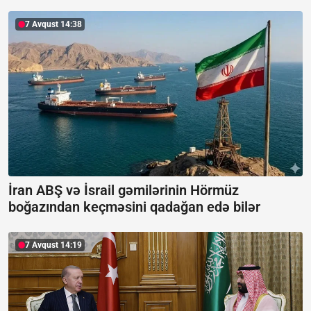
7 Avqust 14:38
İran ABŞ və İsrail gəmilərinin Hörmüz
boğazından keçməsini qadağan edə bilər
7 Avqust 14:19