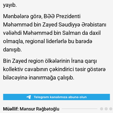
yayıb.
Mənbələrə görə, BƏƏ Prezidenti
Məhəmməd bin Zayed Səudiyyə Ərəbistanı
vəliəhdi Məhəmməd bin Salman da daxil
olmaqla, regional liderlərlə bu barədə
danışıb.
Bin Zayed region ölkələrinin İrana qarşı
kollektiv cavabının çəkindirici təsir göstərə
biləcəyinə inanırmağa çalışıb.
Müəllif:
Mənsur Rəğbətoğlu