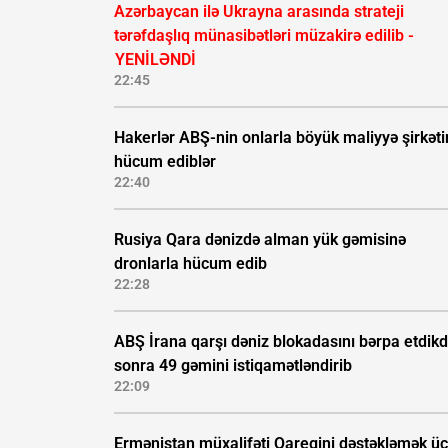
Azərbaycan ilə Ukrayna arasında strateji
tərəfdaşlıq münasibətləri müzakirə edilib -
YENİLƏNDİ
22:45
Hakerlər ABŞ-nin onlarla böyük maliyyə şirkəti
hücum ediblər
22:40
Rusiya Qara dənizdə alman yük gəmisinə
dronlarla hücum edib
22:28
ABŞ İrana qarşı dəniz blokadasını bərpa etdik
sonra 49 gəmini istiqamətləndirib
22:09
Ermənistan müxalifəti Qaregini dəstəkləmək ü