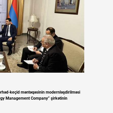
ərhəd-keçid məntəqəsinin modernləşdirilməsi
nergy Management Company” şirkətinin