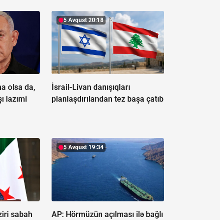
5 Avqust 20:18
a olsa da,
İsrail-Livan danışıqları
ı lazımi
planlaşdırılandan tez başa çatıb
5 Avqust 19:34
ziri sabah
AP: Hörmüzün açılması ilə bağlı