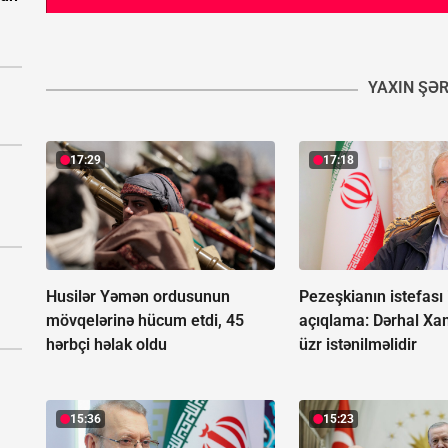
YAXIN ŞƏ
17:29
17:18
Husilər Yəmən ordusunun
Pezeşkianın istefası 
mövqelərinə hücum etdi, 45
açıqlama:
Dərhal Xa
hərbçi həlak oldu
üzr istənilməlidir
15:36
15:23