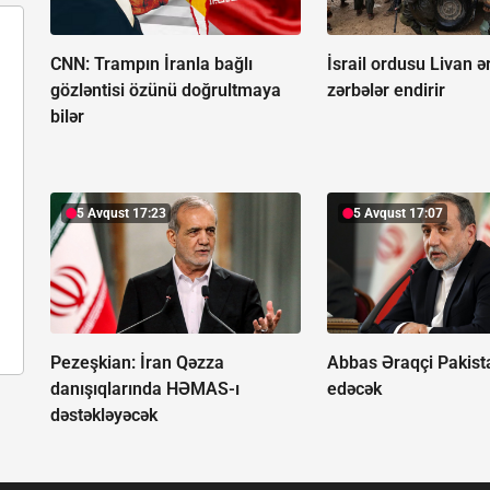
CNN: Trampın İranla bağlı
İsrail ordusu Livan ə
gözləntisi özünü doğrultmaya
zərbələr endirir
bilər
5 Avqust 17:23
5 Avqust 17:07
Pezeşkian: İran Qəzza
Abbas Əraqçi Pakist
danışıqlarında HƏMAS-ı
edəcək
dəstəkləyəcək