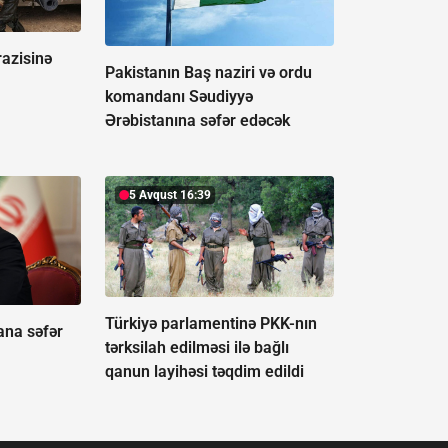
razisinə
Pakistanın Baş naziri və ordu
komandanı Səudiyyə
Ərəbistanına səfər edəcək
5 Avqust 16:39
Türkiyə parlamentinə PKK-nın
ana səfər
tərksilah edilməsi ilə bağlı
qanun layihəsi təqdim edildi