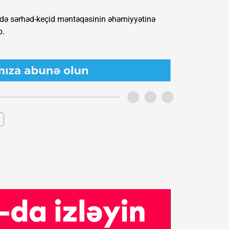
ərdə sərhəd-keçid məntəqəsinin əhəmiyyətinə
b.
i