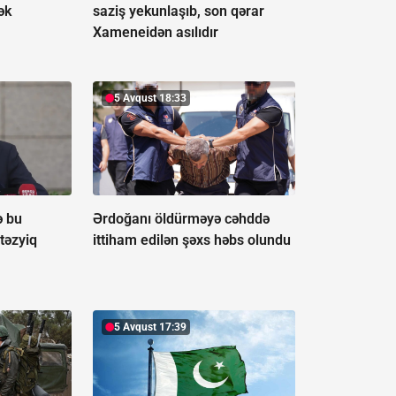
ək
saziş yekunlaşıb, son qərar
Xameneidən asılıdır
5 Avqust 18:33
ə bu
Ərdoğanı öldürməyə cəhddə
təzyiq
ittiham edilən şəxs həbs olundu
5 Avqust 17:39