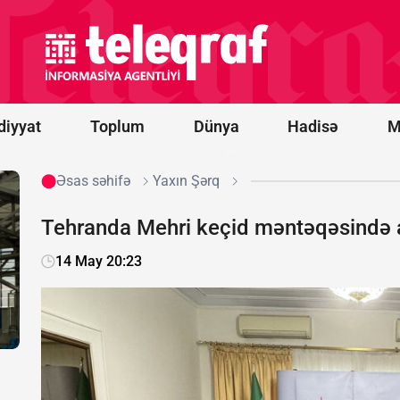
Ceyhun
Bayramov
Kirill
Budanov
ilə
görüşüb
diyyat
Toplum
Dünya
Hadisə
M
Əsas səhifə
Yaxın Şərq
Tehranda Mehri keçid məntəqəsində ap
14 May 20:23