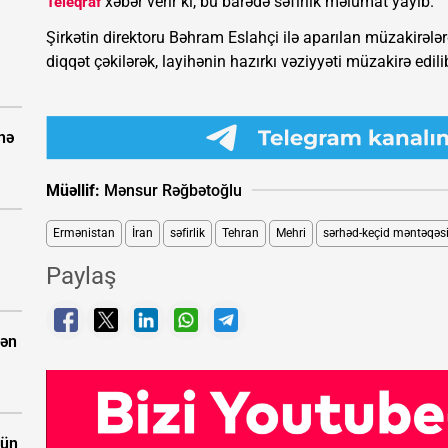
xəbər verir ki, bu barədə səfirlik məlumat yayıb.
Teleqraf
Şirkətin direktoru Bəhram Eslahçi ilə aparılan müzakirəl
diqqət çəkilərək, layihənin hazırkı vəziyyəti müzakirə edili
nə
Müəllif:
Mənsur Rəğbətoğlu
Ermənistan
İran
səfirlik
Tehran
Mehri
sərhəd-keçid məntəqəs
Paylaş
dən
çün