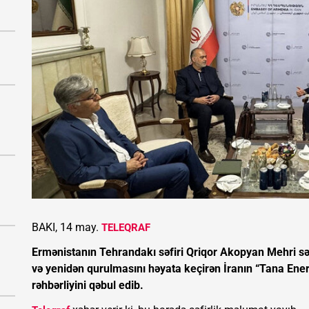
BAKI, 14 may.
TELEQRAF
Ermənistanın Tehrandakı səfiri Qriqor Akopyan Mehri s
və yenidən qurulmasını həyata keçirən İranın “Tana E
rəhbərliyini qəbul edib.