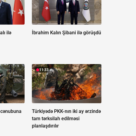
lı ilə
İbrahim Kalın Şibani ilə görüşdü
11:33
n cənubuna
Türkiyədə PKK-nın iki ay ərzində
tam tərksilah edilməsi
planlaşdırılır