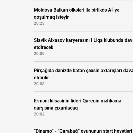
Moldova Balkan ölkələri ilə birlikdə Aİ-yə
qoşulmaq istəyir
20:23
Slavik Alxasov karyerasını I Liqa klubunda da
etdirəcək
20:06
Pirşağıda dənizdə batan şəxsin axtarışları da
etdirilir
20:03
Erməni kilsəsinin lideri Qaregin məhkəmə
qarşısına çıxarılacaq
20:02
“Dinamo” - “Qarabağ” oyununun start heyətləri