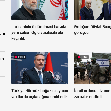
Laricaninin öldürülməsi barədə
Ərdoğan Dövlət Baxça
yeni xəbər:
Oğlu vasitəsilə ələ
görüşdü
vam
keçirilib
14:35
11:53
vam
Türkiyə Hörmüz boğazının yaxın
İsrail ordusu Livanı
vaxtlarda açılacağına ümid edir
zərbələr endirdi