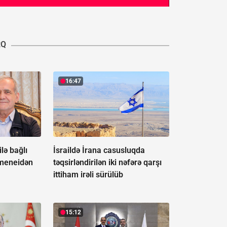
RQ
16:47
ilə bağlı
İsraildə İrana casusluqda
meneidən
təqsirləndirilən iki nəfərə qarşı
ittiham irəli sürülüb
15:12