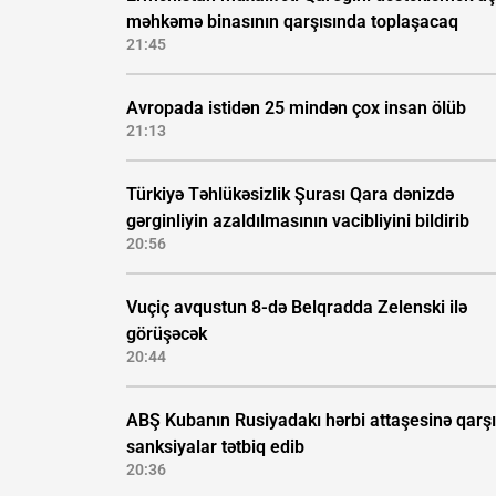
məhkəmə binasının qarşısında toplaşacaq
21:45
Avropada istidən 25 mindən çox insan ölüb
21:13
Türkiyə Təhlükəsizlik Şurası Qara dənizdə
gərginliyin azaldılmasının vacibliyini bildirib
20:56
Vuçiç avqustun 8-də Belqradda Zelenski ilə
görüşəcək
20:44
ABŞ Kubanın Rusiyadakı hərbi attaşesinə qarşı
sanksiyalar tətbiq edib
20:36