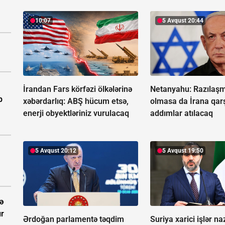
10:07
5 Avqust 20:44
İrandan Fars körfəzi ölkələrinə
Netanyahu: Razılaşm
b
xəbərdarlıq:
ABŞ hücum etsə,
olmasa da İrana qarş
enerji obyektləriniz vurulacaq
addımlar atılacaq
5 Avqust 20:12
5 Avqust 19:50
ə
ır
Ərdoğan parlamentə təqdim
Suriya xarici işlər na