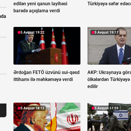
edilən yeni qanun layihəsi
Türkiyəyə səfər edəc
barədə açıqlama verdi
nda
5 Avqust 19:22
5 Avqust 19:17
Ərdoğan FETÖ üzvünü sui-qəsd
AKP: Ukraynaya gör
ittihamı ilə məhkəməyə verdi
ölkələrdən Türkiyəyə 
edilir
5 Avqust 18:12
5 Avqust 17:59