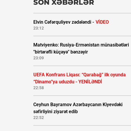
SON XƏBƏRLƏR
Elvin Cəfərquliyev zədələndi -
VİDEO
23:12
Matviyenko: Rusiya-Ermənistan münasibətləri
"birtərəfli küçəyə" bənzəyir
23:09
UEFA Konfrans Liqası:
“Qarabağ” ilk oyunda
“Dinamo”ya uduzdu - YENİLƏNDİ
22:58
Ceyhun Bayramov Azərbaycanın Kiyevdəki
səfirliyini ziyarət edib
22:52