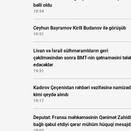
bəlli oldu
19:54
Ceyhun Bayramov Kirill Budanov ilə görüşüb
19:51
Livan və İsrail sülhməramlıların geri
çəkilməsindən sonra BMT-nin qətnaməsini tələ
edəcəklər
19:31
Kadırov Çeçenistan rəhbəri vəzifəsinə namizəd
kimi qeydə alınıb
19:17
Deputat: Fransa məhkəməsinin Qənimət Zahidl
bağlı qəbul etdiyi qərar mühüm hüquqi mesajd
19:02