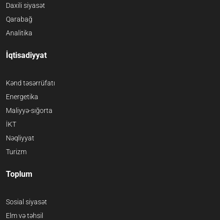
Daxili siyasət
Qarabağ
Analitika
İqtisadiyyat
Kənd təsərrüfatı
Energetika
Maliyyə-sığorta
İKT
Nəqliyyat
Turizm
Toplum
Sosial siyasət
Elm və təhsil