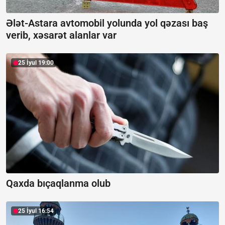
Ələt-Astara avtomobil yolunda yol qəzası baş
verib, xəsarət alanlar var
25 İyul 19:00
Qaxda bıçaqlanma olub
25 İyul 16:54