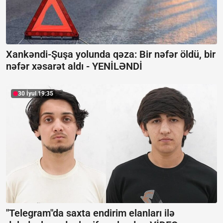
Xankəndi-Şuşa yolunda qəza: Bir nəfər öldü, bir
nəfər xəsarət aldı -
YENİLƏNDİ
30 İyul 19:35
"Telegram"da saxta endirim elanları ilə