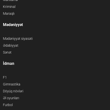
Kriminal
Maraqlı
Mədəniyyət
Mədəniyyət siyasəti
Ədəbiyyat
Sənət
İdman
F1
Gimnastika
Döyüş növləri
Əl oyunları
Futbol