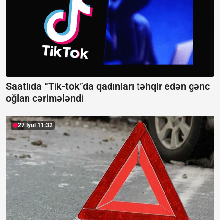
Saatlıda “Tik-tok”da qadınları təhqir edən gənc
oğlan cərimələndi
27 İyul 11:32