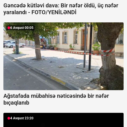
Gəncədə kütləvi dava: Bir nəfər öldü, üç nəfər
yaralandı -
FOTO/YENİLƏNDİ
6 Avqust 00:05
Ağstafada mübahisə nəticəsində bir nəfər
bıçaqlanıb
4 Avqust 23:20