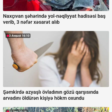
Naxçıvan şəhərində yol-nəqliyyat hadisəsi baş
verib, 3 nəfər xəsarət alıb
3 Avqust 16:10
Şəmkirdə azyaşlı övladının gözü qarşısında
arvadını öldürən kişiyə hökm oxundu
31 İyul 20:18