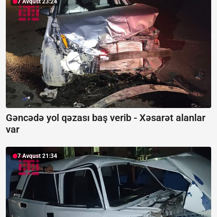
7 Avqust 23:24
Gəncədə yol qəzası baş verib -
Xəsarət alanlar
var
7 Avqust 21:34