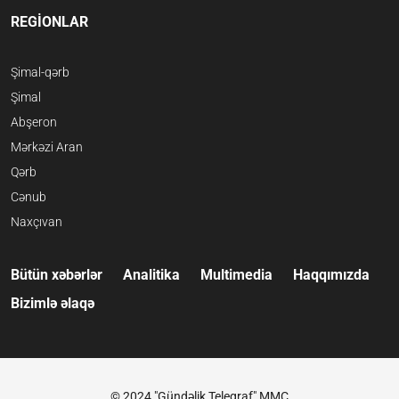
REGİONLAR
Şimal-qərb
Şimal
Abşeron
Mərkəzi Aran
Qərb
Cənub
Naxçıvan
Bütün xəbərlər
Analitika
Multimedia
Haqqımızda
Bizimlə əlaqə
© 2024 "Gündəlik Teleqraf" MMC