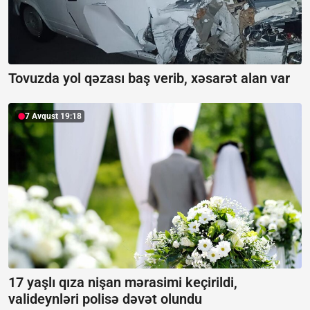
Tovuzda yol qəzası baş verib, xəsarət alan var
7 Avqust 19:18
17 yaşlı qıza nişan mərasimi keçirildi,
valideynləri polisə dəvət olundu