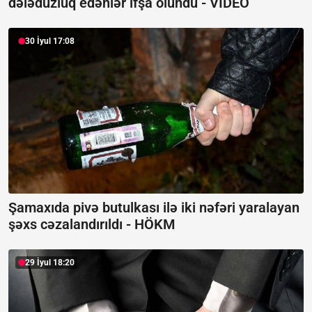
dələduzluq edənlər ifşa olundu -
VİDEO
30 İyul 17:08
Şamaxıda pivə butulkası ilə iki nəfəri yaralayan
şəxs cəzalandırıldı -
HÖKM
29 İyul 18:20