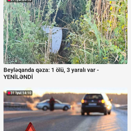
Beyləqanda qəza:
1 ölü, 3 yaralı var -
YENİLƏNDİ
31 İyul 14:10