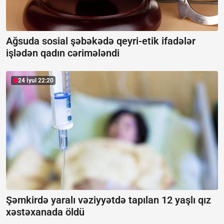
Ağsuda sosial şəbəkədə qeyri-etik ifadələr
işlədən qadın cərimələndi
24 İyul 22:20
Şəmkirdə yaralı vəziyyətdə tapılan 12 yaşlı qız
xəstəxanada öldü