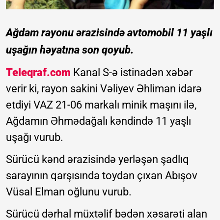
Ağdam rayonu ərazisində avtomobil 11 yaşlı
uşağın həyatına son qoyub.
Teleqraf.com
Kanal S-ə istinadən xəbər
verir ki, rayon sakini Vəliyev Əhliman idarə
etdiyi VAZ 21-06 markalı minik maşını ilə,
Ağdamın Əhmədağalı kəndində 11 yaşlı
uşağı vurub.
Sürücü kənd ərazisində yerləşən şadlıq
sarayının qarşısında toydan çıxan Abışov
Vüsal Elman oğlunu vurub.
Sürücü dərhal müxtəlif bədən xəsarəti alan