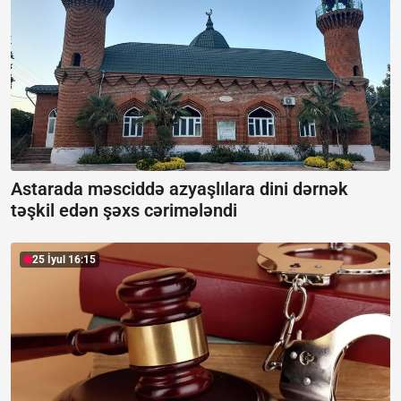
Astarada məsciddə azyaşlılara dini dərnək
təşkil edən şəxs cərimələndi
25 İyul 16:15