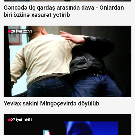
Gəncədə üç qardaş arasında dava -
Onlardan
biri özünə xəsarət yetirib
28 İyul 22:51
Yevlax sakini Mingəçevirdə döyülüb
27 İyul 16:51