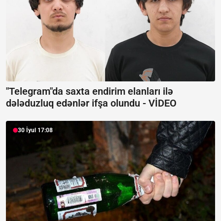
"Telegram"da saxta endirim elanları ilə
dələduzluq edənlər ifşa olundu -
VİDEO
30 İyul 17:08