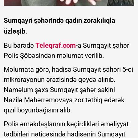
Sumqayıt şəhərində qadın zorakılıqla
üzləşib.
Bu barədə
Teleqraf.com
-a Sumqayıt şəhər
Polis Şöbəsindən məlumat verilib.
Məlumata görə, hadisə Sumqayıt şəhəri 5-ci
mikrorayonun ərazisində qeydə alınıb.
Naməlum şəxs Sumqayıt şəhər sakini
Nazilə Məhərrəmovaya zor tətbiq edərək
qızıl boyunbağısını alıb.
Polis əməkdaşlarının keçirdikləri əməliyyat
tədbirləri nəticəsində hadisənin Sumqayıt