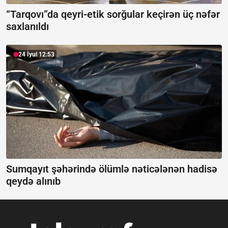
“Tarqovı”da qeyri-etik sorğular keçirən üç nəfər
saxlanıldı
24 İyul 12:53
Sumqayıt şəhərində ölümlə nəticələnən hadisə
qeydə alınıb