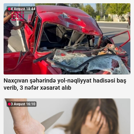
4 Avqust 18:44
Naxçıvan şəhərində yol-nəqliyyat hadisəsi baş
verib, 3 nəfər xəsarət alıb
3 Avqust 16:10