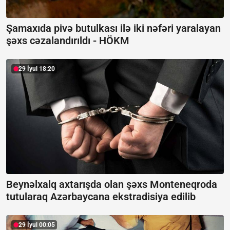
Şamaxıda pivə butulkası ilə iki nəfəri yaralayan
şəxs cəzalandırıldı -
HÖKM
29 İyul 18:20
Beynəlxalq axtarışda olan şəxs Monteneqroda
tutularaq Azərbaycana ekstradisiya edilib
29 İyul 00:05