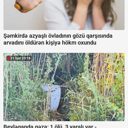
Şəmkirdə azyaşlı övladının gözü qarşısında
arvadını öldürən kişiyə hökm oxundu
31 İyul 20:18
Beyləqanda qəza:
1 ölü, 3 yaralı var -