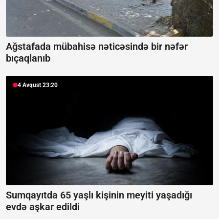
Ağstafada mübahisə nəticəsində bir nəfər
bıçaqlanıb
4 Avqust 23:20
Sumqayıtda 65 yaşlı kişinin meyiti yaşadığı
evdə aşkar edildi