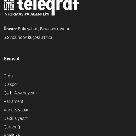
Ünvan:
Bakı şəhəri, Binəqədi rayonu,
S.S.Axundov küçəsi 31/23
Siyasət
Ordu
Diaspor
Qərbi Azərbaycan
Parlament
Xarici siyasət
Daxili siyasət
Qarabağ
Analitika