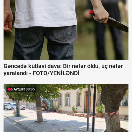
Gəncədə kütləvi dava: Bir nəfər öldü, üç nəfər
yaralandı -
FOTO/YENİLƏNDİ
6 Avqust 00:05