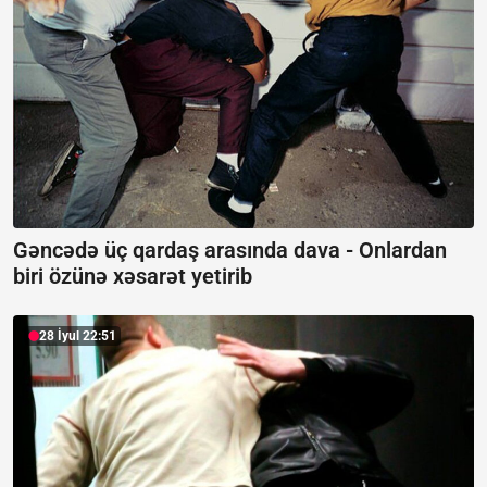
Gəncədə üç qardaş arasında dava -
Onlardan
biri özünə xəsarət yetirib
28 İyul 22:51