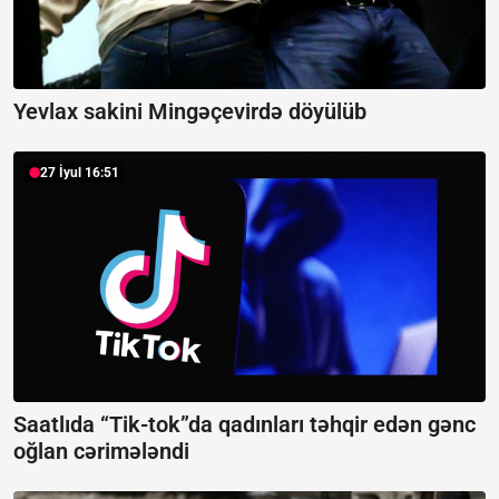
Yevlax sakini Mingəçevirdə döyülüb
27 İyul 16:51
Saatlıda “Tik-tok”da qadınları təhqir edən gənc
oğlan cərimələndi