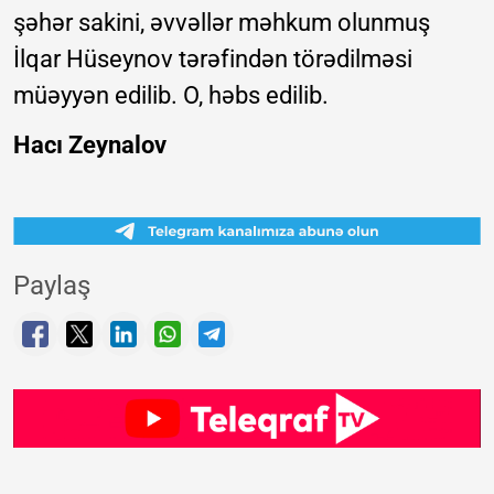
şəhər sakini, əvvəllər məhkum olunmuş
İlqar Hüseynov tərəfindən törədilməsi
müəyyən edilib. O, həbs edilib.
Hacı Zeynalov
Paylaş