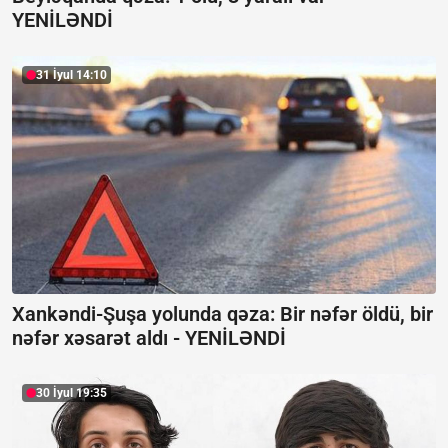
YENİLƏNDİ
31 İyul 14:10
Xankəndi-Şuşa yolunda qəza: Bir nəfər öldü, bir
nəfər xəsarət aldı -
YENİLƏNDİ
30 İyul 19:35