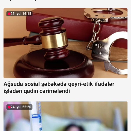
25 İyul 16:15
Ağsuda sosial şəbəkədə qeyri-etik ifadələr
işlədən qadın cərimələndi
24 İyul 22:20