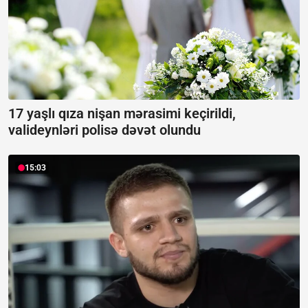
17 yaşlı qıza nişan mərasimi keçirildi,
valideynləri polisə dəvət olundu
15:03