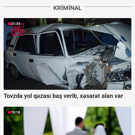
KRIMINAL
21:34
Tovzda yol qəzası baş verib, xəsarət alan var
19:18