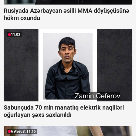
Rusiyada Azərbaycan əsilli MMA döyüşçüsünə
hökm oxundu
11:02
Sabunçuda 70 min manatlıq elektrik naqilləri
oğurlayan şəxs saxlanıldı
6 Avqust 11:15