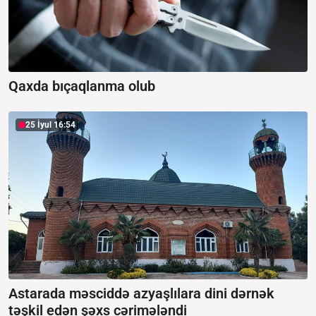
Qaxda bıçaqlanma olub
25 İyul 16:54
Astarada məsciddə azyaşlılara dini dərnək
təşkil edən şəxs cərimələndi