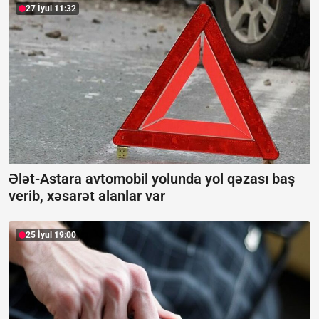
27 İyul 11:32
Ələt-Astara avtomobil yolunda yol qəzası baş
verib, xəsarət alanlar var
25 İyul 19:00