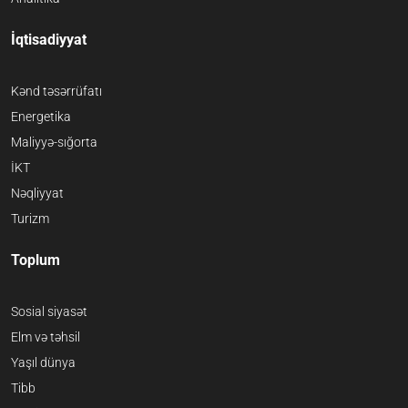
İqtisadiyyat
Kənd təsərrüfatı
Energetika
Maliyyə-sığorta
İKT
Nəqliyyat
Turizm
Toplum
Sosial siyasət
Elm və təhsil
Yaşıl dünya
Tibb