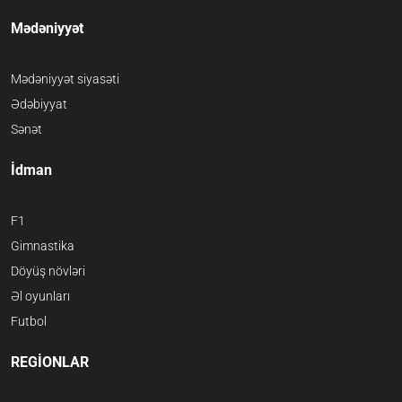
Mədəniyyət
Mədəniyyət siyasəti
Ədəbiyyat
Sənət
İdman
F1
Gimnastika
Döyüş növləri
Əl oyunları
Futbol
REGİONLAR