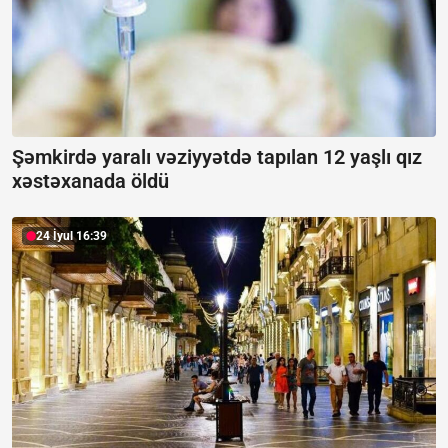
Şəmkirdə yaralı vəziyyətdə tapılan 12 yaşlı qız
xəstəxanada öldü
24 İyul 16:39