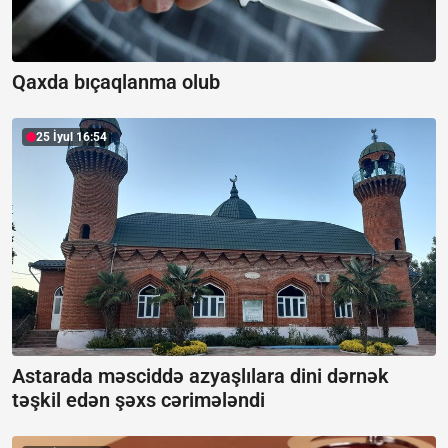
Qaxda bıçaqlanma olub
25 İyul 16:54
Astarada məsciddə azyaşlılara dini dərnək
təşkil edən şəxs cərimələndi