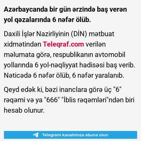
Azərbaycanda bir gün ərzində baş verən
yol qəzalarında 6 nəfər ölüb.
Daxili İşlər Nazirliyinin (DİN) mətbuat
xidmətindən
Teleqraf.com
verilən
məlumata görə, respublikanın avtomobil
yollarında 6 yol-nəqliyyat hadisəsi baş verib.
Nəticədə 6 nəfər ölüb, 6 nəfər yaralanıb.
Qeyd edək ki, bəzi inanclara görə üç "6"
rəqəmi və ya "666" "İblis rəqəmləri"ndən biri
hesab olunur.