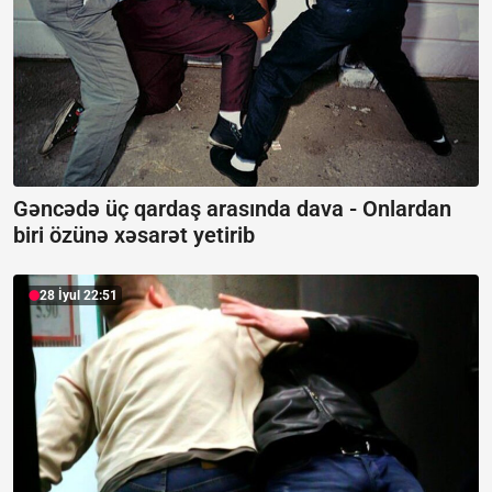
Gəncədə üç qardaş arasında dava -
Onlardan
biri özünə xəsarət yetirib
28 İyul 22:51