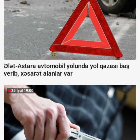
Ələt-Astara avtomobil yolunda yol qəzası baş
verib, xəsarət alanlar var
25 İyul 19:00