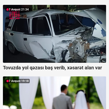
7 Avqust 21:34
Tovuzda yol qəzası baş verib, xəsarət alan var
7 Avqust 19:18