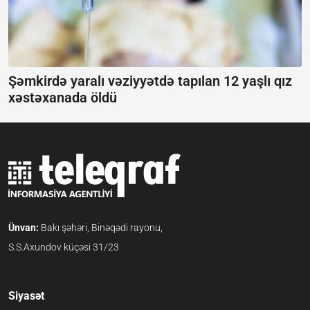
Şəmkirdə yaralı vəziyyətdə tapılan 12 yaşlı qız
xəstəxanada öldü
Ünvan:
Bakı şəhəri, Binəqədi rayonu,
S.S.Axundov küçəsi 31/23
Siyasət