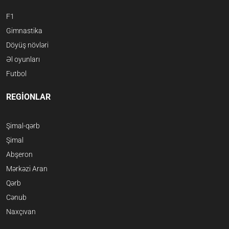
F1
Gimnastika
Döyüş növləri
Əl oyunları
Futbol
REGİONLAR
Şimal-qərb
Şimal
Abşeron
Mərkəzi Aran
Qərb
Cənub
Naxçıvan