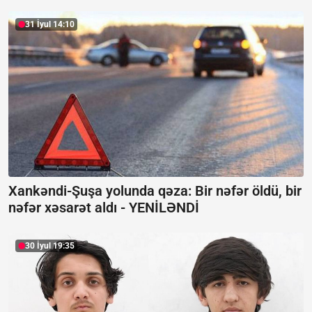
31 İyul 14:10
Xankəndi-Şuşa yolunda qəza: Bir nəfər öldü, bir
nəfər xəsarət aldı -
YENİLƏNDİ
30 İyul 19:35