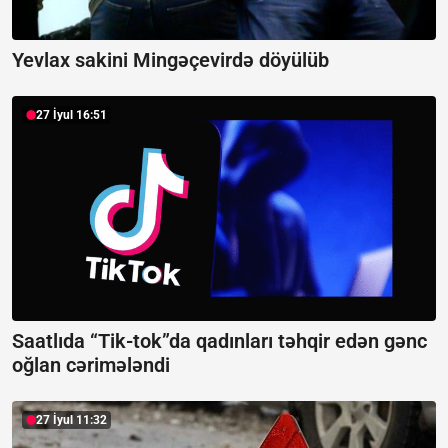
Yevlax sakini Mingəçevirdə döyülüb
27 İyul 16:51
Saatlıda “Tik-tok”da qadınları təhqir edən gənc
oğlan cərimələndi
27 İyul 11:32