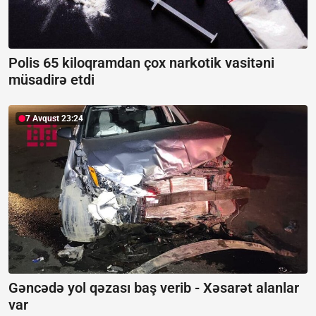
Polis 65 kiloqramdan çox narkotik vasitəni
müsadirə etdi
7 Avqust 23:24
Gəncədə yol qəzası baş verib -
Xəsarət alanlar
var