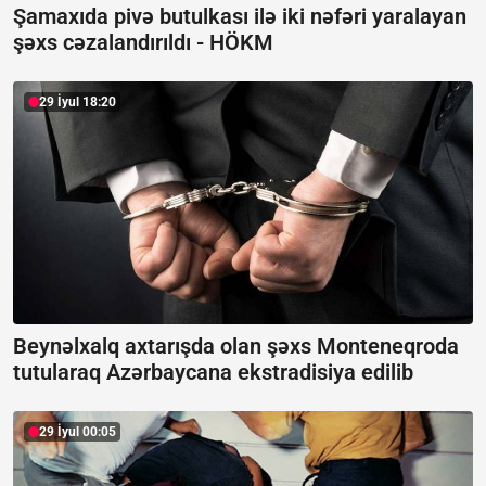
Şamaxıda pivə butulkası ilə iki nəfəri yaralayan
şəxs cəzalandırıldı -
HÖKM
29 İyul 18:20
Beynəlxalq axtarışda olan şəxs Monteneqroda
tutularaq Azərbaycana ekstradisiya edilib
29 İyul 00:05