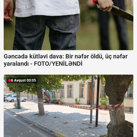
Gəncədə kütləvi dava: Bir nəfər öldü, üç nəfər
yaralandı -
FOTO/YENİLƏNDİ
6 Avqust 00:05