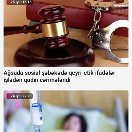
25 İyul 16:15
Ağsuda sosial şəbəkədə qeyri-etik ifadələr
işlədən qadın cərimələndi
24 İyul 22:20