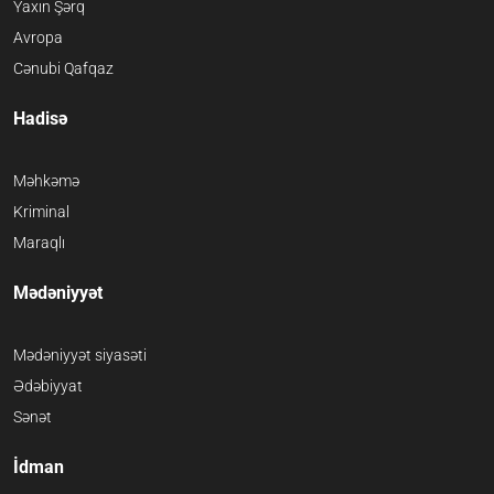
Yaxın Şərq
Avropa
Cənubi Qafqaz
Hadisə
Məhkəmə
Kriminal
Maraqlı
Mədəniyyət
Mədəniyyət siyasəti
Ədəbiyyat
Sənət
İdman