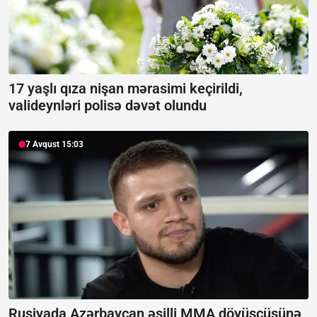
17 yaşlı qıza nişan mərasimi keçirildi,
valideynləri polisə dəvət olundu
7 Avqust 15:03
Rusiyada Azərbaycan əsilli MMA döyüşçüsünə