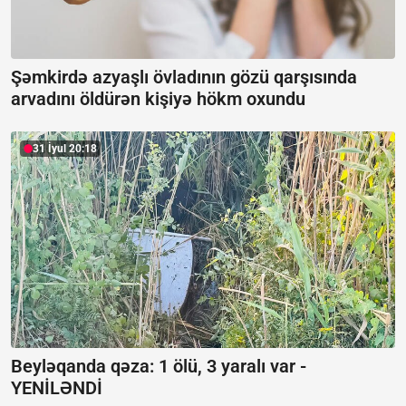
Şəmkirdə azyaşlı övladının gözü qarşısında
arvadını öldürən kişiyə hökm oxundu
31 İyul 20:18
Beyləqanda qəza:
1 ölü, 3 yaralı var -
YENİLƏNDİ