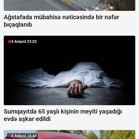
Ağstafada mübahisə nəticəsində bir nəfər
bıçaqlanıb
4 Avqust 23:20
Sumqayıtda 65 yaşlı kişinin meyiti yaşadığı
evdə aşkar edildi
4 Avqust 18:44