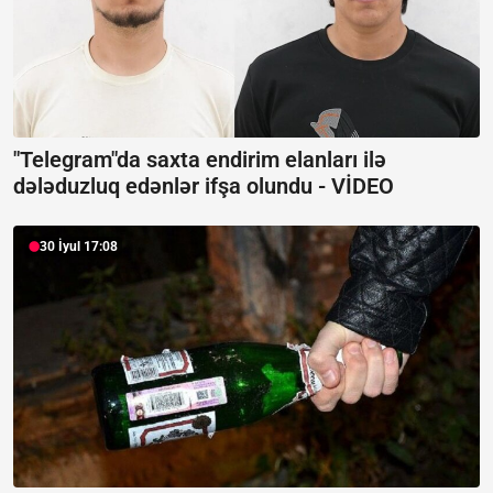
"Telegram"da saxta endirim elanları ilə
dələduzluq edənlər ifşa olundu -
VİDEO
30 İyul 17:08