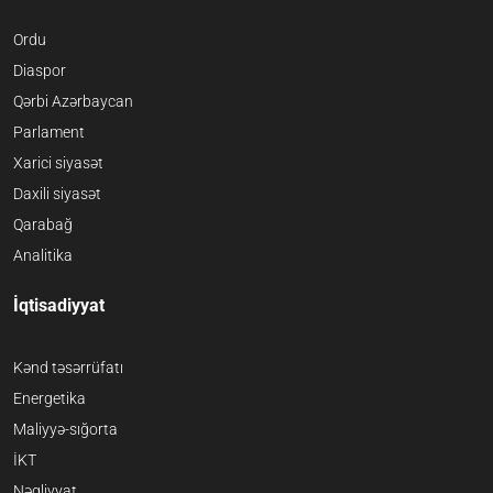
Ordu
Diaspor
Qərbi Azərbaycan
Parlament
Xarici siyasət
Daxili siyasət
Qarabağ
Analitika
İqtisadiyyat
Kənd təsərrüfatı
Energetika
Maliyyə-sığorta
İKT
Nəqliyyat