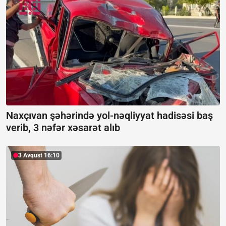
Naxçıvan şəhərində yol-nəqliyyat hadisəsi baş
verib, 3 nəfər xəsarət alıb
3 Avqust 16:10