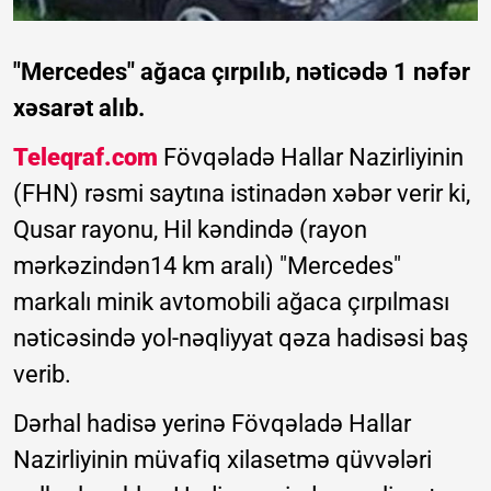
"Mercedes" ağaca çırpılıb, nəticədə 1 nəfər
xəsarət alıb.
Teleqraf.com
Fövqəladə Hallar Nazirliyinin
(FHN) rəsmi saytına istinadən xəbər verir ki,
Qusar rayonu, Hil kəndində (rayon
mərkəzindən14 km aralı) "Mercedes"
markalı minik avtomobili ağaca çırpılması
nəticəsində yol-nəqliyyat qəza hadisəsi baş
verib.
Dərhal hadisə yerinə Fövqəladə Hallar
Nazirliyinin müvafiq xilasetmə qüvvələri