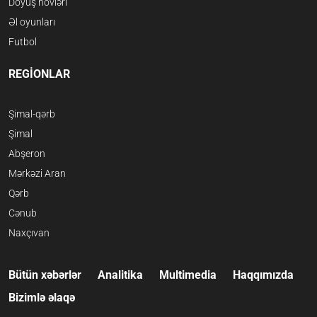
Döyüş növləri
Əl oyunları
Futbol
REGİONLAR
Şimal-qərb
Şimal
Abşeron
Mərkəzi Aran
Qərb
Cənub
Naxçıvan
Bütün xəbərlər
Analitika
Multimedia
Haqqımızda
Bizimlə əlaqə