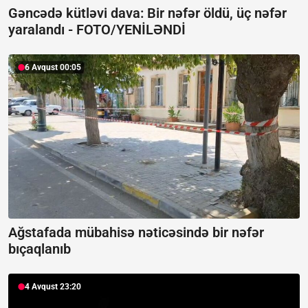
Gəncədə kütləvi dava: Bir nəfər öldü, üç nəfər
yaralandı -
FOTO/YENİLƏNDİ
6 Avqust 00:05
Ağstafada mübahisə nəticəsində bir nəfər
bıçaqlanıb
4 Avqust 23:20