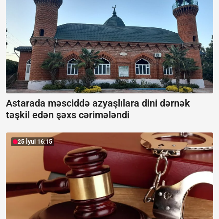
Astarada məsciddə azyaşlılara dini dərnək
təşkil edən şəxs cərimələndi
25 İyul 16:15