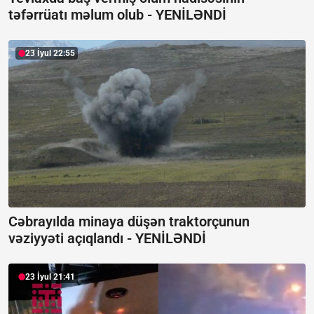
təfərrüatı məlum olub -
YENİLƏNDİ
23 İyul 22:55
Cəbrayılda minaya düşən traktorçunun
vəziyyəti açıqlandı -
YENİLƏNDİ
23 İyul 21:41