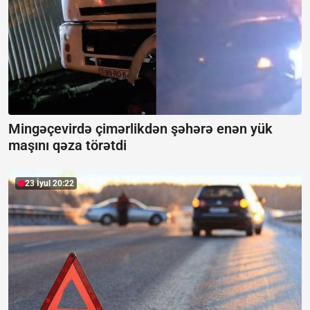
Mingəçevirdə çimərlikdən şəhərə enən yük
maşını qəza törətdi
23 İyul 20:22