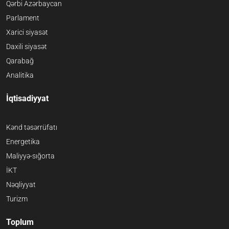
Qərbi Azərbaycan
Parlament
Xarici siyasət
Daxili siyasət
Qarabağ
Analitika
İqtisadiyyat
Kənd təsərrüfatı
Energetika
Maliyyə-sığorta
İKT
Nəqliyyat
Turizm
Toplum