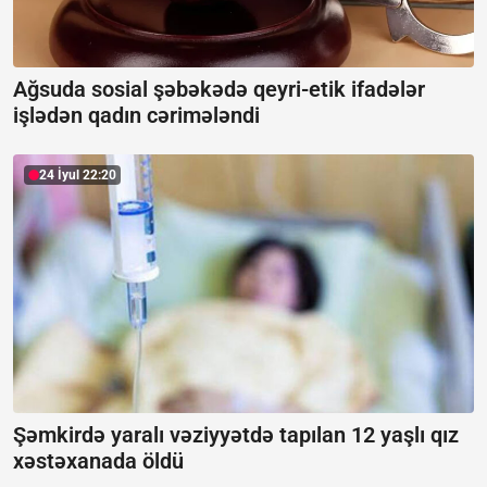
Ağsuda sosial şəbəkədə qeyri-etik ifadələr
işlədən qadın cərimələndi
24 İyul 22:20
Şəmkirdə yaralı vəziyyətdə tapılan 12 yaşlı qız
xəstəxanada öldü