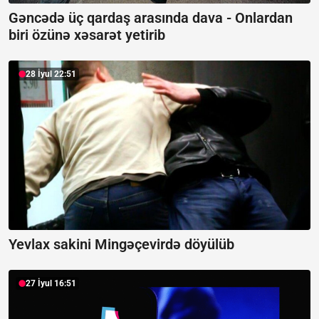
Gəncədə üç qardaş arasında dava -
Onlardan
biri özünə xəsarət yetirib
28 İyul 22:51
Yevlax sakini Mingəçevirdə döyülüb
27 İyul 16:51