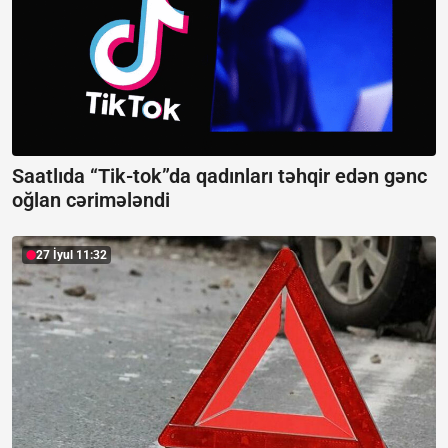
Saatlıda “Tik-tok”da qadınları təhqir edən gənc
oğlan cərimələndi
27 İyul 11:32