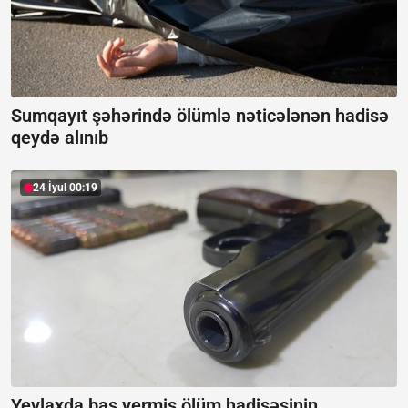
Sumqayıt şəhərində ölümlə nəticələnən hadisə
qeydə alınıb
24 İyul 00:19
Yevlaxda baş vermiş ölüm hadisəsinin