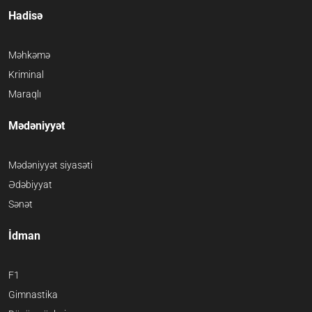
Hadisə
Məhkəmə
Kriminal
Maraqlı
Mədəniyyət
Mədəniyyət siyasəti
Ədəbiyyat
Sənət
İdman
F1
Gimnastika