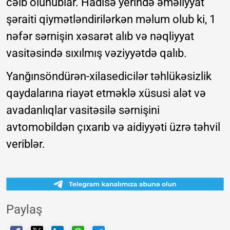
cəlb olunublar. Hadisə yerində əməliyyat
şəraiti qiymətləndirilərkən məlum olub ki, 1
nəfər sərnişin xəsarət alıb və nəqliyyat
vasitəsində sıxılmış vəziyyətdə qalıb.
Yanğınsöndürən-xilasedicilər təhlükəsizlik
qaydalarına riayət etməklə xüsusi alət və
avadanlıqlar vasitəsilə sərnişini
avtomobildən çıxarıb və aidiyyəti üzrə təhvil
veriblər.
Paylaş