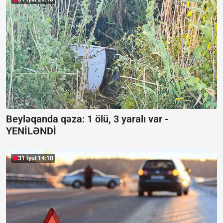
Beyləqanda qəza:
1 ölü, 3 yaralı var -
YENİLƏNDİ
31 İyul 14:10