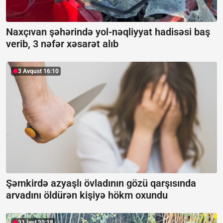
Naxçıvan şəhərində yol-nəqliyyat hadisəsi baş
verib, 3 nəfər xəsarət alıb
3 Avqust 16:10
Şəmkirdə azyaşlı övladının gözü qarşısında
arvadını öldürən kişiyə hökm oxundu
31 İyul 20:18