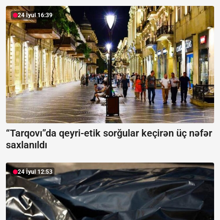
24 İyul 16:39
“Tarqovı”da qeyri-etik sorğular keçirən üç nəfər
saxlanıldı
24 İyul 12:53