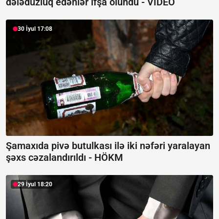
dələduzluq edənlər ifşa olundu -
VİDEO
30 İyul 17:08
Şamaxıda pivə butulkası ilə iki nəfəri yaralayan
şəxs cəzalandırıldı -
HÖKM
29 İyul 18:20