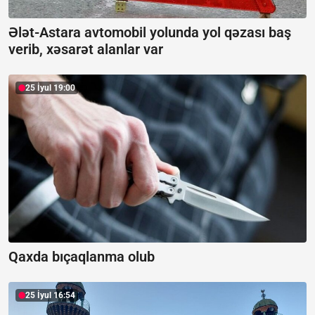
Ələt-Astara avtomobil yolunda yol qəzası baş
verib, xəsarət alanlar var
25 İyul 19:00
Qaxda bıçaqlanma olub
25 İyul 16:54