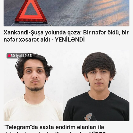
Xankəndi-Şuşa yolunda qəza: Bir nəfər öldü, bir
nəfər xəsarət aldı -
YENİLƏNDİ
30 İyul 19:35
"Telegram"da saxta endirim elanları ilə