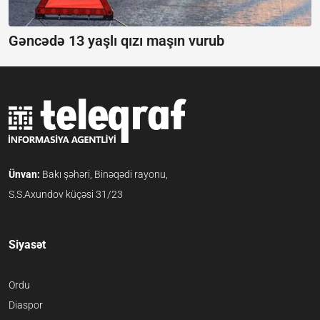
Gəncədə 13 yaşlı qızı maşın vurub
Ünvan:
Bakı şəhəri, Binəqədi rayonu,
S.S.Axundov küçəsi 31/23
Siyasət
Ordu
Diaspor