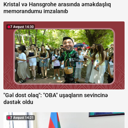
Kristal və Hansgrohe arasında əməkdaşlıq
memorandumu imzalanıb
7 Avqust 14:30
"Gəl dost olaq": "OBA" uşaqların sevincinə
dəstək oldu
7 Avqust 14:21