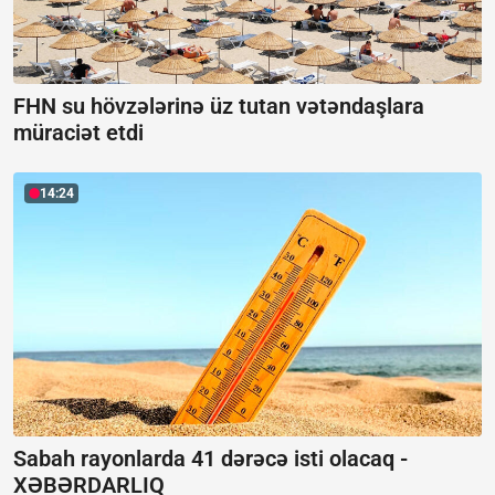
FHN su hövzələrinə üz tutan vətəndaşlara
müraciət etdi
14:24
Sabah rayonlarda 41 dərəcə isti olacaq -
XƏBƏRDARLIQ