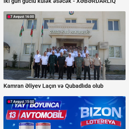
İki gün güclü külək əsəcək -
XƏBƏRDARLIQ
7 Avqust 16:00
Kamran Əliyev Laçın və Qubadlıda olub
7 Avqust 15:00