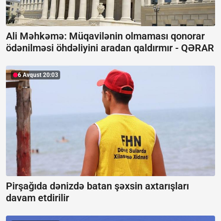
Ali Məhkəmə: Müqavilənin olmaması qonorar
ödənilməsi öhdəliyini aradan qaldırmır -
QƏRAR
6 Avqust 20:03
Pirşağıda dənizdə batan şəxsin axtarışları
davam etdirilir