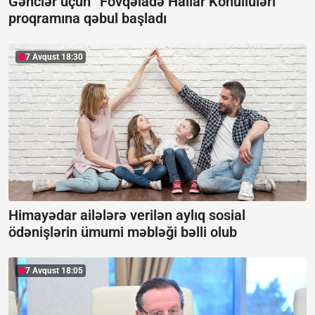
Gənclər üçün “Fövqəladə Hallar Könüllüləri”
proqramına qəbul başladı
7 Avqust 18:30
Himayədar ailələrə verilən aylıq sosial
ödənişlərin ümumi məbləği bəlli olub
7 Avqust 18:05