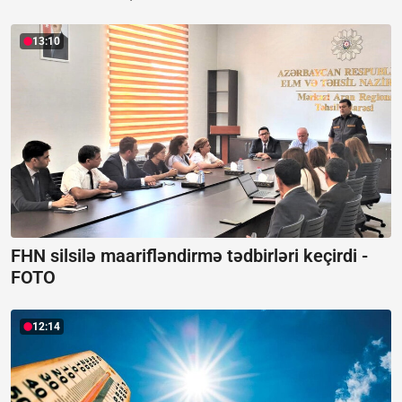
13:10
FHN silsilə maarifləndirmə tədbirləri keçirdi -
FOTO
12:14