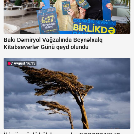
Bakı Dəmiryol Vağzalında Beynəlxalq
Kitabsevərlər Günü qeyd olundu
7 Avqust 16:15