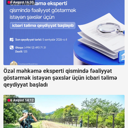
6 Avqust 16:35
Özəl məhkəmə eksperti qismində fəaliyyət
göstərmək istəyən şəxslər üçün icbari təlimə
qeydiyyat başladı
6 Avqust 14:12