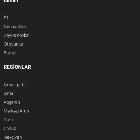
İdman
F1
Gimnastika
Döyüş növləri
Əl oyunları
Futbol
REGİONLAR
Şimal-qərb
Şimal
Abşeron
Mərkəzi Aran
Qərb
Cənub
Naxçıvan