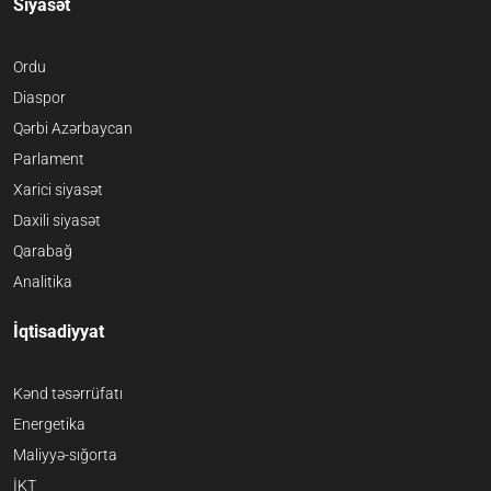
Siyasət
Ordu
Diaspor
Qərbi Azərbaycan
Parlament
Xarici siyasət
Daxili siyasət
Qarabağ
Analitika
İqtisadiyyat
Kənd təsərrüfatı
Energetika
Maliyyə-sığorta
İKT