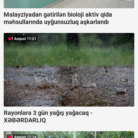
Malayziyadan gətirilən bioloji aktiv qida
məhsullarında uyğunsuzluq aşkarlanıb
7 Avqust 17:21
Rayonlara 3 gün yağış yağacaq -
XƏBƏRDARLIQ
7 Avqust 17:14