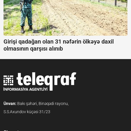
Girişi qadağan olan 31 nəfərin ölkəyə daxil
olmasının qarşısı alınıb
Ünvan:
Bakı şəhəri, Binəqədi rayonu,
S.S.Axundov küçəsi 31/23