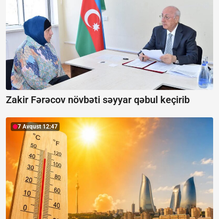
Zakir Fərəcov növbəti səyyar qəbul keçirib
7 Avqust 12:47