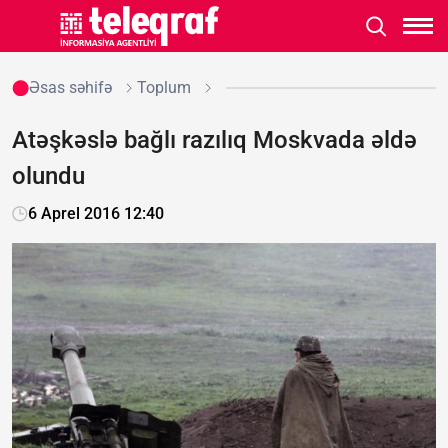
Əsas səhifə
Toplum
Atəşkəslə bağlı razılıq Moskvada əldə
olundu
6 Aprel 2016 12:40