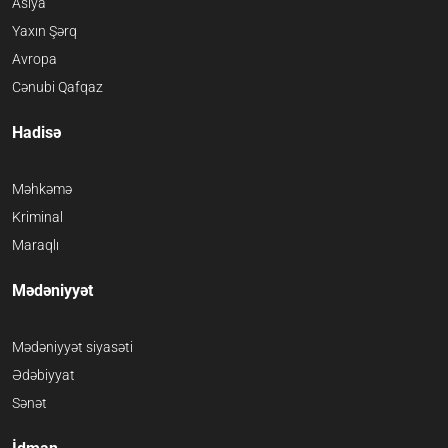
Asiya
Yaxın Şərq
Avropa
Cənubi Qafqaz
Hadisə
Məhkəmə
Kriminal
Maraqlı
Mədəniyyət
Mədəniyyət siyasəti
Ədəbiyyat
Sənət