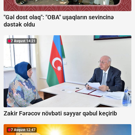
"Gəl dost olaq": "OBA" uşaqların sevincinə
dəstək oldu
7 Avqust 14:21
Zakir Fərəcov növbəti səyyar qəbul keçirib
7 Avqust 12:47