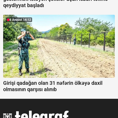
qeydiyyat başladı
6 Avqust 14:12
Girişi qadağan olan 31 nəfərin ölkəyə daxil
olmasının qarşısı alınıb