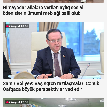
Himayədar ailələrə verilən aylıq sosial
ödənişlərin ümumi məbləği bəlli olub
7 Avqust 18:05
Samir Vəliyev: Vaşinqton razılaşmaları Cənubi
Qafqaza böyük perspektivlər vəd edir
7 Avqust 17:36