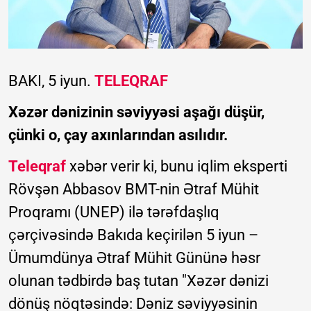
BAKI, 5 iyun.
TELEQRAF
Xəzər dənizinin səviyyəsi aşağı düşür,
çünki o, çay axınlarından asılıdır.
Teleqraf
xəbər verir ki, bunu iqlim eksperti
Rövşən Abbasov BMT-nin Ətraf Mühit
Proqramı (UNEP) ilə tərəfdaşlıq
çərçivəsində Bakıda keçirilən 5 iyun –
Ümumdünya Ətraf Mühit Gününə həsr
olunan tədbirdə baş tutan "Xəzər dənizi
dönüş nöqtəsində: Dəniz səviyyəsinin