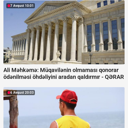
7 Avqust 10:01
Ali Məhkəmə: Müqavilənin olmaması qonorar
ödənilməsi öhdəliyini aradan qaldırmır -
QƏRAR
6 Avqust 20:03