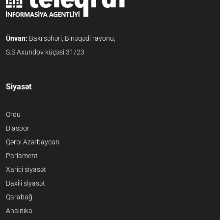
Ünvan:
Bakı şəhəri, Binəqədi rayonu,
S.S.Axundov küçəsi 31/23
Siyasət
Ordu
Diaspor
Qərbi Azərbaycan
Parlament
Xarici siyasət
Daxili siyasət
Qarabağ
Analitika