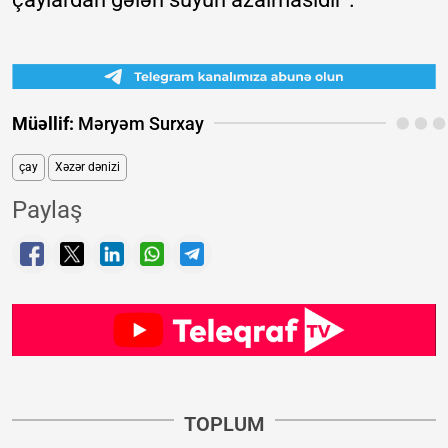
Müəllif:
Məryəm Surxay
çay
Xəzər dənizi
Paylaş
TOPLUM