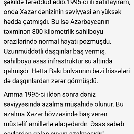
şəkildə tərəddüd edib.1995-ci ili xatırlayıram,
onda Xəzər dənizinin səviyyəsi ən yüksək
həddə çatmışdı. Bu isə Azərbaycanın
təxminən 800 kilometrlik sahilboyu
ərazilərində normal həyatı pozmuşdu.
Uzunmüddətli daşqınlar baş vermiş,
sahilboyu əsas infrastruktur su altında
qalmışdı. Hətta Bakı bulvarının bəzi hissələri
də daşqınlardan zərər görmüşdü.
Amma 1995-ci ildən sonra dəniz
səviyyəsində azalma müşahidə olunur. Bu
azalma Xəzər hövzəsində baş verən
müxtəlif amillərlə əlaqədardır. Əsas səbəb
çaylardan gələn suyun azalmasıdır".