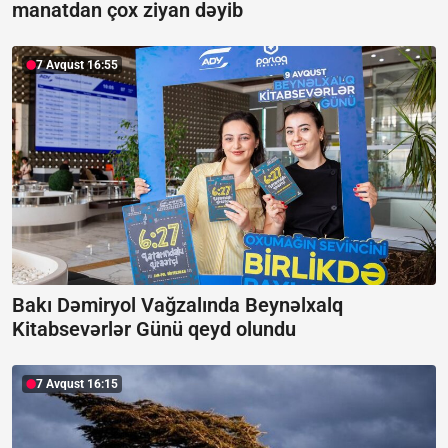
manatdan çox ziyan dəyib
7 Avqust 16:55
Bakı Dəmiryol Vağzalında Beynəlxalq
Kitabsevərlər Günü qeyd olundu
7 Avqust 16:15