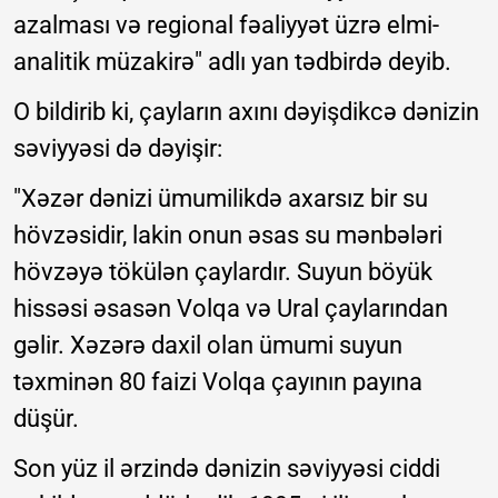
azalması və regional fəaliyyət üzrə elmi-
analitik müzakirə" adlı yan tədbirdə deyib.
O bildirib ki, çayların axını dəyişdikcə dənizin
səviyyəsi də dəyişir:
"Xəzər dənizi ümumilikdə axarsız bir su
hövzəsidir, lakin onun əsas su mənbələri
hövzəyə tökülən çaylardır. Suyun böyük
hissəsi əsasən Volqa və Ural çaylarından
gəlir. Xəzərə daxil olan ümumi suyun
təxminən 80 faizi Volqa çayının payına
düşür.
Son yüz il ərzində dənizin səviyyəsi ciddi