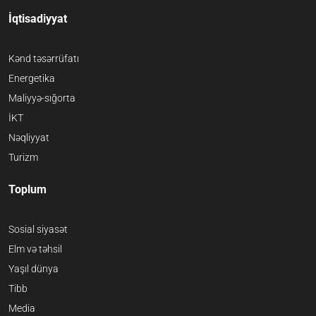
İqtisadiyyat
Kənd təsərrüfatı
Energetika
Maliyyə-sığorta
İKT
Nəqliyyat
Turizm
Toplum
Sosial siyasət
Elm və təhsil
Yaşıl dünya
Tibb
Media