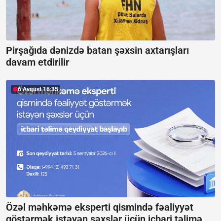
Pirşağıda dənizdə batan şəxsin axtarışları
davam etdirilir
6 Avqust 16:35
Özəl məhkəmə eksperti qismində fəaliyyət
göstərmək istəyən şəxslər üçün icbari təlimə