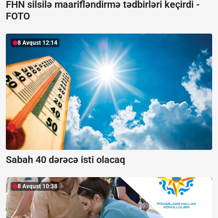
FHN silsilə maarifləndirmə tədbirləri keçirdi -
FOTO
8 Avqust 12:14
Sabah 40 dərəcə isti olacaq
8 Avqust 10:38