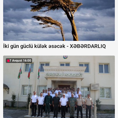
İki gün güclü külək əsəcək -
XƏBƏRDARLIQ
7 Avqust 16:00