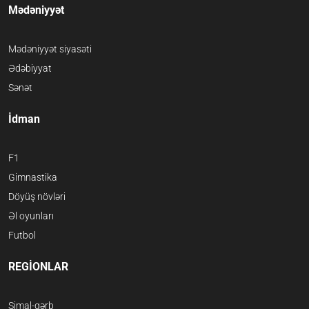
Mədəniyyət
Mədəniyyət siyasəti
Ədəbiyyat
Sənət
İdman
F1
Gimnastika
Döyüş növləri
Əl oyunları
Futbol
REGİONLAR
Şimal-qərb