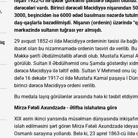
nişan 1922-ci ilə qədər görkəmli şəxslərə təqdim olunub.
dərəcələri vardı. Birinci dərəcəli Məcidiyyə nişanından 
,
3000, beşincidən isə 6000 ədəd basılması nəzərdə tutulm
daş-qaşlarla bəzədilmişdi. Nişanın (ordenin) üzərində “qe
mərkəzində sultanın tuğrası yer almışdı.
29 avqust 1852-ci ildə Məcidiyyə ordeninin təsisi ilə b
ıq
ibarət olan bu nizamnamədə ordenin təsviri də verilib. Bu 
Məkkə şərifi Əbdülmütəllib əfəndi olub. Mustafa Kamal At
görülüb. Sultan II Əbdülhəmid onu Şamda göstərdiyi xidmə
dərəcə Məcidiyyə ilə təltif edib. Sultan V Mehmed onu ü
dəfə 16 dekabr 1917-ci ildə Mustafa Kamal paşaya I Dün
birinci dərəcə Məcidiyyə ordeni verilib.
Bu medala layiq görülənlər arasında hələ ki təsbit etdiyim
Mirzə Fətəli Axundzadə - Əlifba islahatına görə
XIX əsrin ikinci yarısında müsəlman dünyasında inkişafı
islah edilməsini şərt görən Mirzə Fətəli Axundzadə ideyas
Osmanlı sarayına yollanıb. Belə ki, 23 aprel 1863-cü ildə o