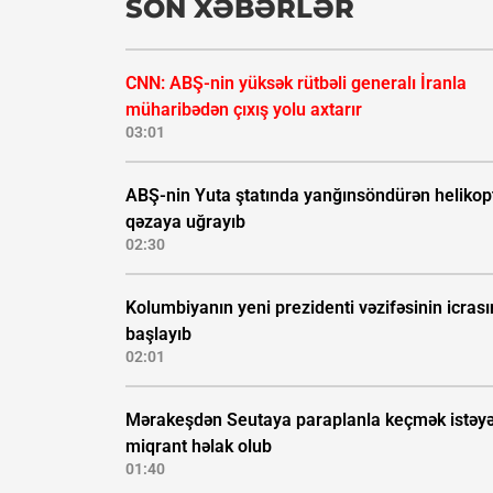
SON XƏBƏRLƏR
CNN: ABŞ-nin yüksək rütbəli generalı İranla
müharibədən çıxış yolu axtarır
03:01
ABŞ-nin Yuta ştatında yanğınsöndürən helikop
qəzaya uğrayıb
02:30
Kolumbiyanın yeni prezidenti vəzifəsinin icras
başlayıb
02:01
Mərakeşdən Seutaya paraplanla keçmək istəy
miqrant həlak olub
01:40