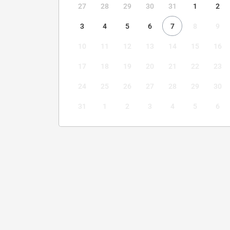
27
28
29
30
31
1
2
3
4
5
6
7
8
9
10
11
12
13
14
15
16
17
18
19
20
21
22
23
24
25
26
27
28
29
30
31
1
2
3
4
5
6