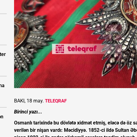
ter
ına
BAKI, 18 may.
TELEQRAF
Birinci yazı...
ən
Osmanlı tarixində bu dövlətə xidmət etmiş, eləcə də öz s
verilən bir nişan vardı: Məcidiyyə. 1852-ci ildə Sultan 