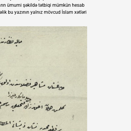
ların ümumi şəkildə tətbiqi mümkün hesab
ələlik bu yazının yalnız mövcud İslam xətləri