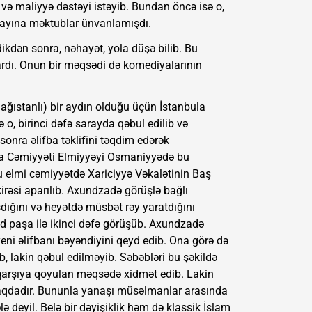
və maliyyə dəstəyi istəyib. Bundan öncə isə o,
arayına məktublar ünvanlamışdı.
dən sonra, nəhayət, yola düşə bilib. Bu
vardı. Onun bir məqsədi də komediyalarının
ağıstanlı) bir aydın olduğu üçün İstanbula
o, birinci dəfə sarayda qəbul edilib və
nra əlifba təklifini təqdim edərək
a Cəmiyyəti Elmiyyəyi Osmaniyyədə bu
bu elmi cəmiyyətdə Xariciyyə Vəkalətinin Baş
irəsi aparılıb. Axundzadə görüşlə bağlı
şdığını və heyətdə müsbət rəy yaratdığını
d paşa ilə ikinci dəfə görüşüb. Axundzadə
i əlifbanı bəyəndiyini qeyd edib. Ona görə də
b, lakin qəbul edilməyib. Səbəbləri bu şəkildə
və qarşıya qoyulan məqsədə xidmət edib. Lakin
aqdadır. Bununla yanaşı müsəlmanlar arasında
lə deyil. Belə bir dəyişiklik həm də klassik İslam