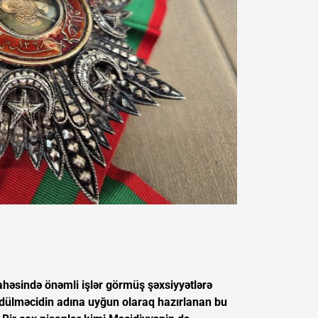
ahəsində önəmli işlər görmüş şəxsiyyətlərə
Əbdülməcidin adına uyğun olaraq hazırlanan bu