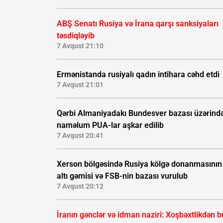
ABŞ Senatı Rusiya və İrana qarşı sanksiyaları
təsdiqləyib
7 Avqust 21:10
Ermənistanda rusiyalı qadın intihara cəhd etdi
7 Avqust 21:01
Qərbi Almaniyadakı Bundesver bazası üzərind
naməlum PUA-lar aşkar edilib
7 Avqust 20:41
Xerson bölgəsində Rusiya kölgə donanmasının
altı gəmisi və FSB-nin bazası vurulub
7 Avqust 20:12
İranın gənclər və idman naziri: Xoşbəxtlikdən b