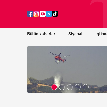
ABŞ-nin Yuta
ştatında
yanğınsöndürən
helikopter
qəzaya uğrayıb
Bütün xəbərlər
Siyasət
İqtisa