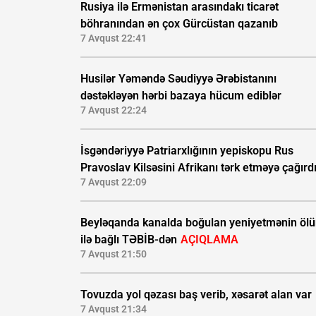
Rusiya ilə Ermənistan arasındakı ticarət
böhranından ən çox Gürcüstan qazanıb
7 Avqust 22:41
Husilər Yəməndə Səudiyyə Ərəbistanını
dəstəkləyən hərbi bazaya hücum ediblər
7 Avqust 22:24
İsgəndəriyyə Patriarxlığının yepiskopu Rus
Pravoslav Kilsəsini Afrikanı tərk etməyə çağırd
7 Avqust 22:09
Beyləqanda kanalda boğulan yeniyetmənin öl
ilə bağlı TƏBİB-dən
AÇIQLAMA
7 Avqust 21:50
Tovuzda yol qəzası baş verib, xəsarət alan var
7 Avqust 21:34