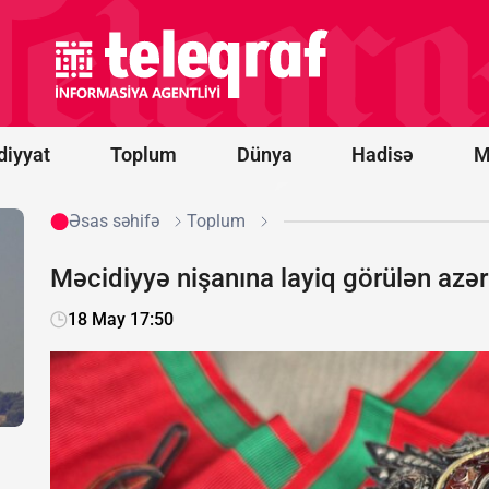
dollar
dəyərində
lazer
anti-dron
sistemləri
alacaq
diyyat
Toplum
Dünya
Hadisə
M
Əsas səhifə
Toplum
Məcidiyyə nişanına layiq görülən azə
18 May 17:50