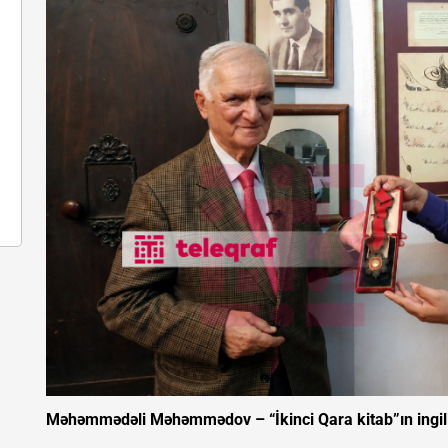
Məhəmmədəli Məhəmmədov – “İkinci Qara kitab”ın ingili