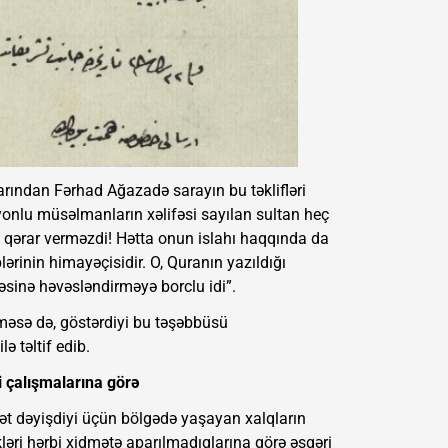
arından Fərhad Ağazadə sarayın bu təklifləri
onlu müsəlmanların xəlifəsi sayılan sultan heç
 qərar verməzdi! Hətta onun islahı haqqında da
lərinin himayəçisidir. O, Quranın yazıldığı
əsinə həvəsləndirməyə borclu idi”.
tməsə də, göstərdiyi bu təşəbbüsü
ə təltif edib.
 çalışmalarına görə
ət dəyişdiyi üçün bölgədə yaşayan xalqların
ləri hərbi xidmətə aparılmadıqlarına görə əsgəri