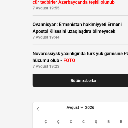
cür tədbirlər Azərbaycanda təşkil olunub
7 Avqust 19:55
Ovannisyan: Ermənistan hakimiyyəti Erməni
Apostol Kilsəsini uzaqlaşdıra bilməyəcək
7 Avqust 19:44
Novorossiysk yaxınlığında türk yük gəmisinə 
hücumu olub -
FOTO
7 Avqust 19:23
Bütün xəbərlər
Ç
Ç
C
C
Ş
B
B