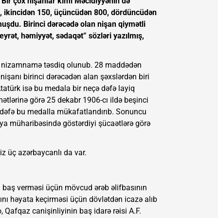
 Bir çox nişanlar kimi Məcidiyyənin də
50, ikincidən 150, üçüncüdən 800, dördüncüdən
uşdu. Birinci dərəcədə olan nişan qiymətli
yrət, həmiyyət, sədaqət” sözləri yazılmış,
ağlı nizamnamə təsdiq olunub. 28 maddədən
nişanı birinci dərəcədən alan şəxslərdən biri
atürk isə bu medala bir neçə dəfə layiq
tlərinə görə 25 dekabr 1906-cı ildə beşinci
ç dəfə bu medalla mükafatlandırıb. Sonuncu
ya müharibəsində göstərdiyi şücaətlərə görə
iz üç azərbaycanlı da var.
n baş verməsi üçün mövcud ərəb əlifbasının
ını həyata keçirməsi üçün dövlətdən icazə alıb
, Qafqaz canişinliyinin baş idarə rəisi A.F.