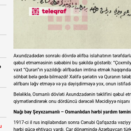
Axundzadədən sonrakı dövrdə əlifba islahatının tərəfdarl
qəbul etməməsinin səbəbini bu şəkildə göstərib: “Çoxmily
ə
vaxt “Quran”ın yazıldığı əlifbadan imtina etmək haqqında
söhbət belə gedə bilməzdi! Xəlifə şəriətin və Quranın tələb
əlifbanı ləğv etməyə və ya dəyişdirməyə yox, onun istifad
Beləliklə, Osmanlı dövləti Axundzadənin təklifini qəbul e
qiymətləndirərək onu dördüncü dərəcəli Məcidiyyə nişanı il
Nağı bəy Şeyxzamanlı – Osmanlıdan hərbi yardım təmini
1917-ci il rus inqilabından sonra Cənubi Qafqazda vəziyy
u
hərbi gücə ehtiyacı vardı. Çar dönəmində Azərbaycan türk