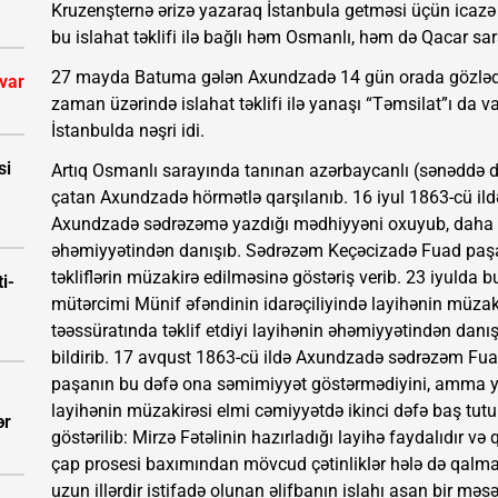
Kruzenşternə ərizə yazaraq İstanbula getməsi üçün icazə 
bu islahat təklifi ilə bağlı həm Osmanlı, həm də Qacar s
27 mayda Batuma gələn Axundzadə 14 gün orada gözlədik
 var
zaman üzərində islahat təklifi ilə yanaşı “Təmsilat”ı da 
İstanbulda nəşri idi.
si
Artıq Osmanlı sarayında tanınan azərbaycanlı (sənəddə d
çatan Axundzadə hörmətlə qarşılanıb. 16 iyul 1863-cü ildə 
Axundzadə sədrəzəmə yazdığı mədhiyyəni oxuyub, daha so
əhəmiyyətindən danışıb. Sədrəzəm Keçəcizadə Fuad paş
təkliflərin müzakirə edilməsinə göstəriş verib. 23 iyulda 
i-
mütərcimi Münif əfəndinin idarəçiliyində layihənin müzak
təəssüratında təklif etdiyi layihənin əhəmiyyətindən danı
bildirib. 17 avqust 1863-cü ildə Axundzadə sədrəzəm Fua
paşanın bu dəfə ona səmimiyyət göstərmədiyini, amma yen
layihənin müzakirəsi elmi cəmiyyətdə ikinci dəfə baş tutu
ər
göstərilib: Mirzə Fətəlinin hazırladığı layihə faydalıdır 
çap prosesi baxımından mövcud çətinliklər hələ də qalm
uzun illərdir istifadə olunan əlifbanın islahı asan bir məsə