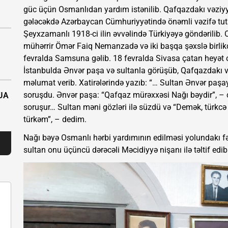
güc üçün Osmanlıdan yardım istənilib. Qafqazdakı vəziy
gələcəkdə Azərbaycan Cümhuriyyətində önəmli vəzifə tuta
Şeyxzamanlı 1918-ci ilin əvvəlində Türkiyəyə göndərilib. O
mühərrir Ömər Faiq Nemanzadə və iki başqa şəxslə birlikdə
fevralda Samsuna gəlib. 18 fevralda Sivasa çatan heyət 
İstanbulda Ənvər paşa və sultanla görüşüb, Qafqazdakı və
məlumat verib. Xatirələrində yazıb: “… Sultan Ənvər paşay
soruşdu. Ənvər paşa: “Qafqaz mürəxxəsi Nağı bəydir”, – ca
PUA
soruşur… Sultan məni gözləri ilə süzdü və “Demək, türkcə b
türkəm”, – dedim.
Nağı bəyə Osmanlı hərbi yardımının edilməsi yolundakı fə
sultan onu üçüncü dərəcəli Məcidiyyə nişanı ilə təltif edib