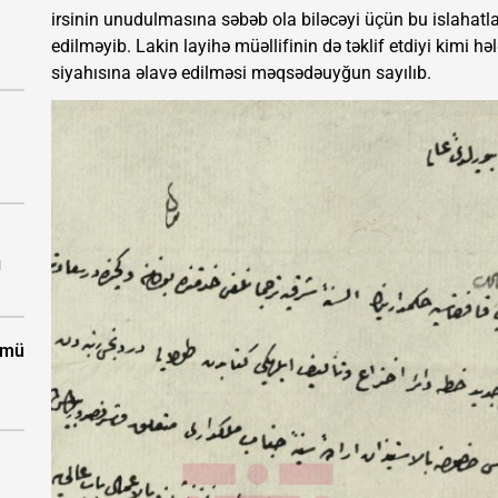
irsinin unudulmasına səbəb ola biləcəyi üçün bu islahat
edilməyib. Lakin layihə müəllifinin də təklif etdiyi kimi h
siyahısına əlavə edilməsi məqsədəuyğun sayılıb.
ı
ümü