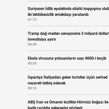
Suriyanın İdlib əyalətində silahlı toqquşma olub
iki təhlükəsizlik əməkdaşı yaralanıb
01:15
Tramp dağ-mədən sənayesinə 3 milyard dollarl
investisiya ayırır
00:49
Ebola virusuna yoluxanların sayı 4000-i keçib
00:33
İspaniya İtaliyadan gələn turistlər üçün sərhəd
nəzarəti tətbiq edəcək
00:16
ABŞ İran və Omanın tezliklə Hörmüz boğazı ilə
bağlı razılığa gələcəyini gözləyir