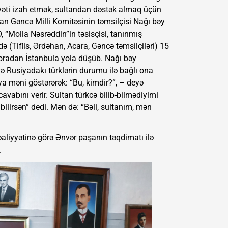
yəti izah etmək, sultandan dəstək almaq üçün
n Gəncə Milli Komitəsinin təmsilçisi Nağı bəy
, “Molla Nəsrəddin”in təsisçisi, tanınmış
 (Tiflis, Ərdəhan, Acara, Gəncə təmsilçiləri) 15
oradan İstanbula yola düşüb. Nağı bəy
 Rusiyadakı türklərin durumu ilə bağlı ona
a məni göstərərək: “Bu, kimdir?”, – deyə
vabını verir. Sultan türkcə bilib-bilmədiyimi
ilirsən” dedi. Mən də: “Bəli, sultanım, mən
aliyyətinə görə Ənvər paşanın təqdimatı ilə
.