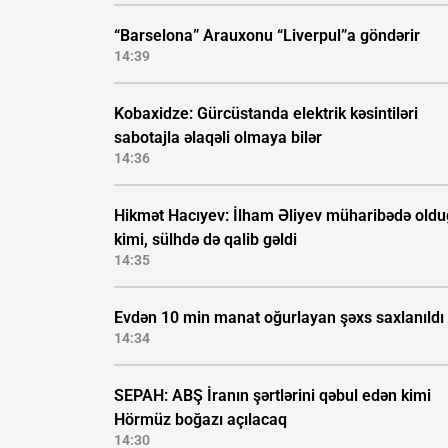
“Barselona” Arauxonu “Liverpul”a göndərir
14:39
Kobaxidze: Gürcüstanda elektrik kəsintiləri
sabotajla əlaqəli olmaya bilər
14:36
Hikmət Hacıyev: İlham Əliyev müharibədə old
kimi, sülhdə də qalib gəldi
14:35
Evdən 10 min manat oğurlayan şəxs saxlanıldı
14:34
SEPAH: ABŞ İranın şərtlərini qəbul edən kimi
Hörmüz boğazı açılacaq
14:30