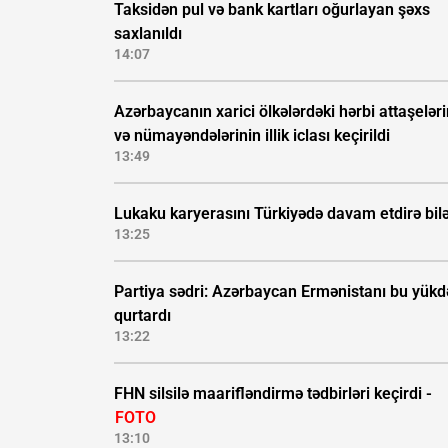
Taksidən pul və bank kartları oğurlayan şəxs
saxlanıldı
14:07
Azərbaycanın xarici ölkələrdəki hərbi attaşeləri
və nümayəndələrinin illik iclası keçirildi
13:49
Lukaku karyerasını Türkiyədə davam etdirə bil
13:25
Partiya sədri: Azərbaycan Ermənistanı bu yük
qurtardı
13:22
FHN silsilə maarifləndirmə tədbirləri keçirdi -
FOTO
13:10