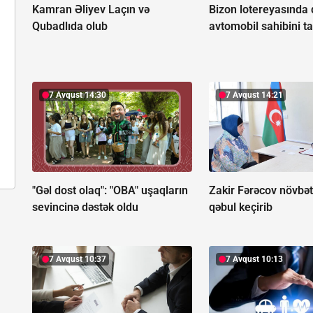
Kamran Əliyev Laçın və
Bizon lotereyasında
Qubadlıda olub
avtomobil sahibini t
7 Avqust 14:30
7 Avqust 14:21
"Gəl dost olaq": "OBA" uşaqların
Zakir Fərəcov növbət
sevincinə dəstək oldu
qəbul keçirib
7 Avqust 10:37
7 Avqust 10:13