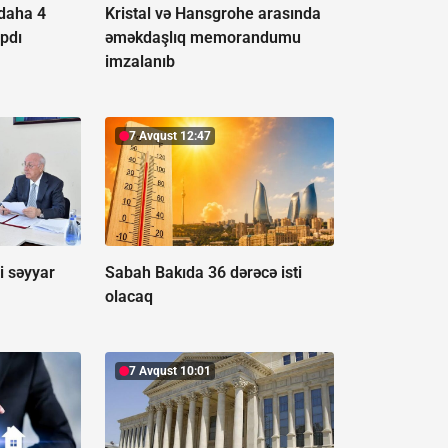
 daha 4
Kristal və Hansgrohe arasında
apdı
əməkdaşlıq memorandumu
imzalanıb
7 Avqust 12:47
i səyyar
Sabah Bakıda 36 dərəcə isti
olacaq
7 Avqust 10:01