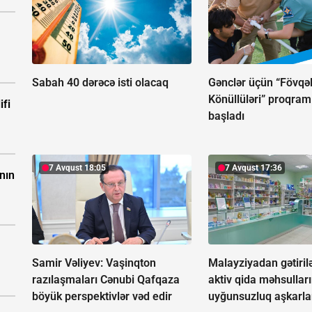
Sabah 40 dərəcə isti olacaq
Gənclər üçün “Fövqəl
Könüllüləri” proqram
ifi
başladı
7 Avqust 18:05
7 Avqust 17:36
nın
Samir Vəliyev: Vaşinqton
Malayziyadan gətirilə
razılaşmaları Cənubi Qafqaza
aktiv qida məhsullar
böyük perspektivlər vəd edir
uyğunsuzluq aşkarla