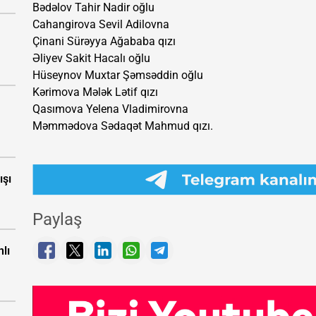
Bədəlov Tahir Nadir oğlu
Cahangirova Sevil Adilovna
Çinani Sürəyya Ağababa qızı
Əliyev Sakit Hacalı oğlu
Hüseynov Muxtar Şəmsəddin oğlu
Kərimova Mələk Lətif qızı
Qasımova Yelena Vladimirovna
Məmmədova Sədaqət Mahmud qızı.
ışı
Paylaş
nlı