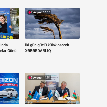
7 Avqust 16:15
lında
İki gün güclü külək əsəcək -
ərlər Günü
XƏBƏRDARLIQ
7 Avqust 14:54