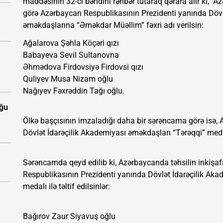
maddəsinin 32-ci bəndini rəhbər tutaraq qərara alır ki, "A
görə Azərbaycan Respublikasının Prezidenti yanında Dövl
əməkdaşlarına “Əməkdar Müəllim” fəxri adı verilsin:
Ağalarova Şəhla Köçəri qızı
Babayeva Sevil Sultanovna
Əhmədova Firdovsiyə Firdovsi qızı
Quliyev Musa Nizam oğlu
Nağıyev Fəxrəddin Tağı oğlu.
uğu
Ölkə başçısının imzaladığı daha bir sərəncama görə isə,
Dövlət İdarəçilik Akademiyası əməkdaşları “Tərəqqi” medalı 
Sərəncamda qeyd edilib ki, Azərbaycanda təhsilin inkişa
Respublikasının Prezidenti yanında Dövlət İdarəçilik Ak
medalı ilə təltif edilsinlər:
Bağırov Zaur Siyavuş oğlu