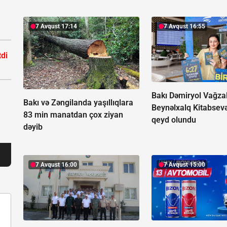
7 Avqust 17:14
7 Avqust 16:55
tdi
Bakı Dəmiryol Vağza
Bakı və Zəngilanda yaşıllıqlara
Beynəlxalq Kitabsev
83 min manatdan çox ziyan
qeyd olundu
dəyib
7 Avqust 16:00
7 Avqust 15:00