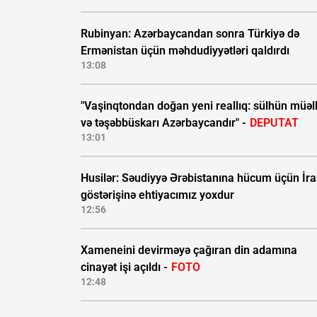
Rubinyan: Azərbaycandan sonra Türkiyə də
Ermənistan üçün məhdudiyyətləri qaldırdı
13:08
"Vaşinqtondan doğan yeni reallıq: sülhün müəll
və təşəbbüskarı Azərbaycandır" -
DEPUTAT
13:01
Husilər: Səudiyyə Ərəbistanına hücum üçün İra
göstərişinə ehtiyacımız yoxdur
12:56
Xameneini devirməyə çağıran din adamına
cinayət işi açıldı -
FOTO
12:48