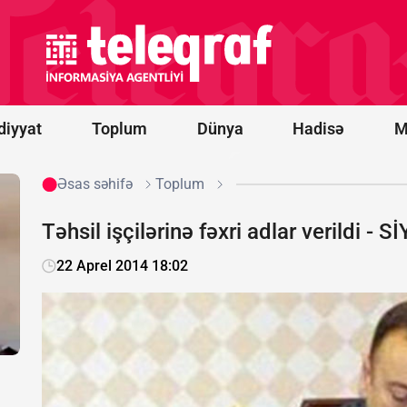
Azərbaycandan
sonra Türkiyə
də Ermənistan
üçün
məhdudiyyətləri
qaldırdı
diyyat
Toplum
Dünya
Hadisə
M
Əsas səhifə
Toplum
Təhsil işçilərinə fəxri adlar verildi - S
22 Aprel 2014 18:02