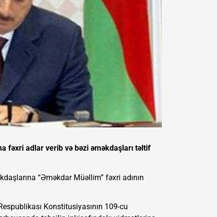
 fəxri adlar verib və bəzi əməkdaşları təltif
əkdaşlarına “Əməkdar Müəllim” fəxri adının
Respublikası Konstitusiyasının 109-cu