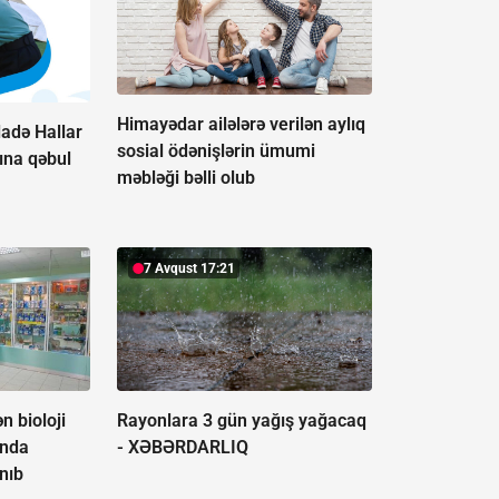
Himayədar ailələrə verilən aylıq
adə Hallar
sosial ödənişlərin ümumi
ına qəbul
məbləği bəlli olub
7 Avqust 17:21
n bioloji
Rayonlara 3 gün yağış yağacaq
ında
-
XƏBƏRDARLIQ
nıb