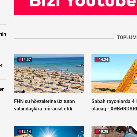
nin
TOPLUM
14:57
14:24
ər
dən
FHN su hövzələrinə üz tutan
Sabah rayonlarda 41 
vətəndaşlara müraciət etdi
olacaq -
XƏBƏRDAR
12:14
10:38