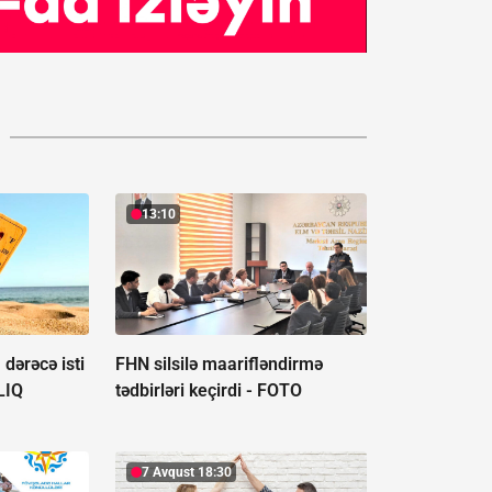
13:10
dərəcə isti
FHN silsilə maarifləndirmə
LIQ
tədbirləri keçirdi -
FOTO
7 Avqust 18:30