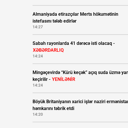
Almaniyada etirazçılar Merts hökumətinin
istefasını tələb edirlər
14:27
Sabah rayonlarda 41 dərəcə isti olacaq -
XƏBƏRDARLIQ
14:24
Mingəçevirdə “Kürü keçək” açıq suda üzmə yar
keçirilir -
YENİLƏNİR
14:24
Böyük Britaniyanın xarici işlər naziri ermənista
həmkarını təbrik etdi
14:20