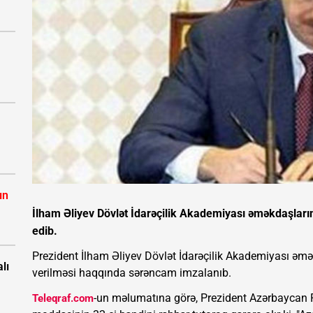
ın
İlham Əliyev Dövlət İdarəçilik Akademiyası əməkdaşlarına
edib.
Prezident İlham Əliyev Dövlət İdarəçilik Akademiyası əm
lı
verilməsi haqqında sərəncam imzalanıb.
-un məlumatına görə, Prezident Azərbaycan 
Teleqraf.com