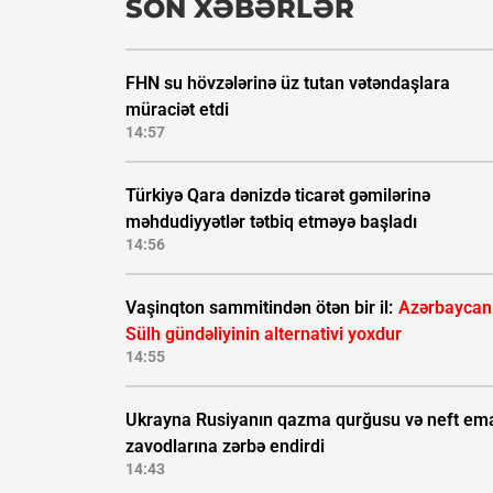
SON XƏBƏRLƏR
FHN su hövzələrinə üz tutan vətəndaşlara
müraciət etdi
14:57
Türkiyə Qara dənizdə ticarət gəmilərinə
məhdudiyyətlər tətbiq etməyə başladı
14:56
Vaşinqton sammitindən ötən bir il:
Azərbaycan
Sülh gündəliyinin alternativi yoxdur
14:55
Ukrayna Rusiyanın qazma qurğusu və neft ema
zavodlarına zərbə endirdi
14:43