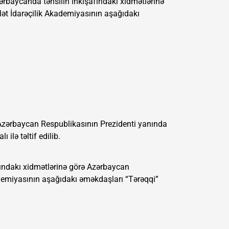
zərbaycanda təhsilin inkişafındakı xidmətlərinə
ət İdarəçilik Akademiyasının aşağıdakı
 Azərbaycan Respublikasının Prezidenti yanında
ilə təltif edilib.
fındakı xidmətlərinə görə Azərbaycan
ademiyasının aşağıdakı əməkdaşları “Tərəqqi”