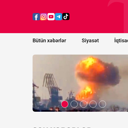
qazma
qurğusu və
neft emalı
zavodlarına
zərbə
endirdi
Bütün xəbərlər
Siyasət
İqtisa