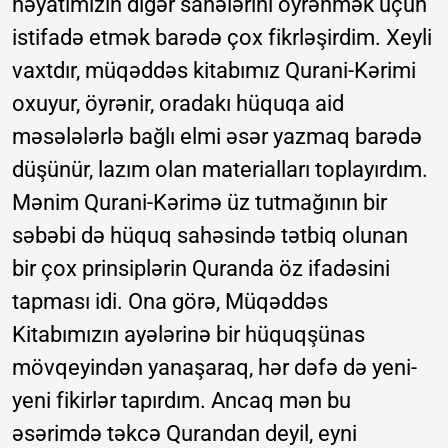
həyatımızın digər sahələrini öyrənmək üçün
istifadə etmək barədə çox fikrləşirdim. Xeyli
vaxtdır, müqəddəs kitabımız Qurani-Kərimi
oxuyur, öyrənir, oradakı hüquqa aid
məsələlərlə bağlı elmi əsər yazmaq barədə
düşünür, lazım olan materialları toplayırdım.
Mənim Qurani-Kərimə üz tutmağının bir
səbəbi də hüquq sahəsində tətbiq olunan
bir çox prinsiplərin Quranda öz ifadəsini
tapması idi. Ona görə, Müqəddəs
Kitabımızın ayələrinə bir hüquqşünas
mövqeyindən yanaşaraq, hər dəfə də yeni-
yeni fikirlər tapırdım. Ancaq mən bu
əsərimdə təkcə Qurandan deyil, eyni