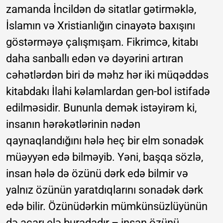
zamanda İncildən də sitatlar gətirməklə,
İslamın və Xristianlığın cinayətə baxışını
göstərməyə çalışmışam. Fikrimcə, kitabı
daha sanballı edən və dəyərini artıran
cəhətlərdən biri də məhz hər iki müqəddəs
kitabdakı İlahi kəlamlardan gen-bol istifadə
edilməsidir. Bununla demək istəyirəm ki,
insanın hərəkətlərinin nədən
qaynaqlandığını hələ heç bir elm sonadək
müəyyən edə bilməyib. Yəni, başqa sözlə,
insan hələ də özünü dərk edə bilmir və
yalnız özünün yaratdıqlarını sonadək dərk
edə bilir. Özünüdərkin mümkünsüzlüyünün
də açarı elə buradadır – insan özünü