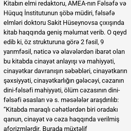
Kitabın elmi redaktoru, AMEA-nın Fəlsəfə və
Hüquq İnstitutunun şöbə müdiri, fəlsəfə
elmləri doktoru Sakit Hüseynovsa çıxışında
kitab haqqında geniş məlumat verib. O qeyd
edib ki, öz strukturuna görə 2 fəsil, 9
yarımfəsil, nəticə və əlavələrdən ibarət olan
bu kitabda cinayət anlayışı və mahiyyəti,
cinayətkar davranışın səbəbləri, cinayətkarın
şəxsiyyəti, cinayətkarlığın gələcəyi, cəzanın
dini-fəlsəfi mahiyyəti, ölüm cəzasının dini-
fəlsəfi əsasları və s. məsələlər araşdırılıb:
“Kitabda maraqlı cəhətlərdən biri oradakı
qanun, cinayət və cəza haqqında verilmiş
aforizmlərdir. Burada müxtəlif