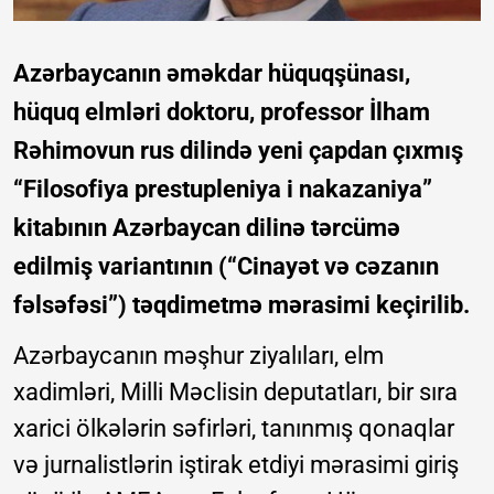
Azərbaycanın əməkdar hüquqşünası,
hüquq elmləri doktoru, professor İlham
Rəhimovun rus dilində yeni çapdan çıxmış
“Filosofiya prestupleniya i nakazaniya”
kitabının Azərbaycan dilinə tərcümə
edilmiş variantının (“Cinayət və cəzanın
fəlsəfəsi”) təqdimetmə mərasimi keçirilib.
Azərbaycanın məşhur ziyalıları, elm
xadimləri, Milli Məclisin deputatları, bir sıra
xarici ölkələrin səfirləri, tanınmış qonaqlar
və jurnalistlərin iştirak etdiyi mərasimi giriş