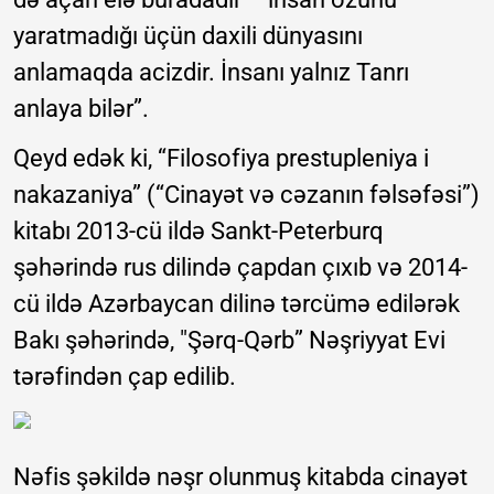
yaratmadığı üçün daxili dünyasını
anlamaqda acizdir. İnsanı yalnız Tanrı
anlaya bilər”.
Qeyd edək ki, “Filosofiya prestupleniya i
nakazaniya” (“Cinayət və cəzanın fəlsəfəsi”)
kitabı 2013-cü ildə Sankt-Peterburq
şəhərində rus dilində çapdan çıxıb və 2014-
cü ildə Azərbaycan dilinə tərcümə edilərək
Bakı şəhərində, "Şərq-Qərb” Nəşriyyat Evi
tərəfindən çap edilib.
Nəfis şəkildə nəşr olunmuş kitabda cinayət