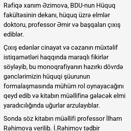
Rəfiqə xanım Əzimova, BDU-nun Hüquq
fakültəsinin dekanı, hüquq üzrə elmlər
doktoru, professor Əmir və başqaları çıxış
ediblər.
Çıxış edənlər cinayət və cəzanın müxtəlif
istiqamətləri haqqında maraqlı fikirlər
söyləyib, bu monoqrafiyanın hazırkı dövrdə
gənclərimizin hüquqi şüurunun
formalaşmasında mühüm rol oynayacağını
qeyd edib və kitabın müəllifinə gələcək elmi
yaradıcılığında uğurlar arzulayıblar.
Sonda söz kitabın müəllifi professor İlham
Rəhimova verilib. İ.Rəhimov tədbir