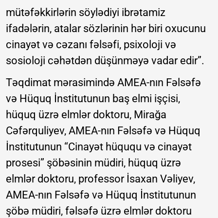
mütəfəkkirlərin söylədiyi ibrətamiz
ifadələrin, atalar sözlərinin hər biri oxucunu
cinayət və cəzanı fəlsəfi, psixoloji və
sosioloji cəhətdən düşünməyə vadar edir”.
Təqdimat mərasimində AMEA-nın Fəlsəfə
və Hüquq İnstitutunun baş elmi işçisi,
hüquq üzrə elmlər doktoru, Mirağa
Cəfərquliyev, AMEA-nın Fəlsəfə və Hüquq
İnstitutunun “Cinayət hüququ və cinayət
prosesi” şöbəsinin müdiri, hüquq üzrə
elmlər doktoru, professor İsaxan Vəliyev,
AMEA-nın Fəlsəfə və Hüquq İnstitutunun
şöbə müdiri, fəlsəfə üzrə elmlər doktoru