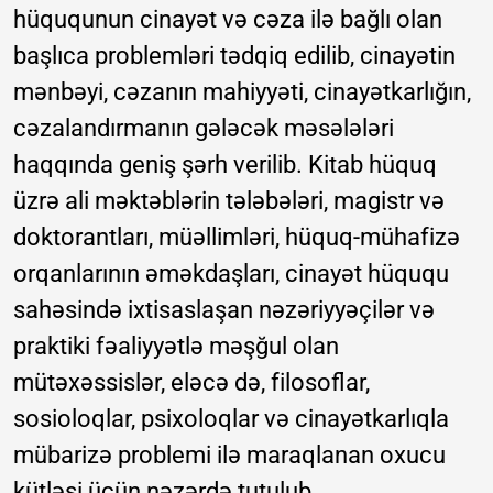
hüququnun cinayət və cəza ilə bağlı olan
başlıca problemləri tədqiq edilib, cinayətin
mənbəyi, cəzanın mahiyyəti, cinayətkarlığın,
cəzalandırmanın gələcək məsələləri
haqqında geniş şərh verilib. Kitab hüquq
üzrə ali məktəblərin tələbələri, magistr və
doktorantları, müəllimləri, hüquq-mühafizə
orqanlarının əməkdaşları, cinayət hüququ
sahəsində ixtisaslaşan nəzəriyyəçilər və
praktiki fəaliyyətlə məşğul olan
mütəxəssislər, eləcə də, filosoflar,
sosioloqlar, psixoloqlar və cinayətkarlıqla
mübarizə problemi ilə maraqlanan oxucu
kütləsi üçün nəzərdə tutulub.