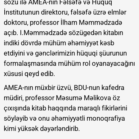
sözü ilə AMEA-nın Fəlsəfə və Hüquq
İnstitutunun direktoru, fəlsəfə üzrə elmlər
doktoru, professor İlham Məmmədzadə
açıb. I.Məmmədzadə sözügedən kitabın
indiki dövrdə mühüm əhəmiyyət kəsb
etdiyini və gənclərimizin hüquqi şüurunun
formalaşmasında mühüm rol oyanayacağını
xüsusi qeyd edib.
AMEA-nın müxbir üzvü, BDU-nun kafedra
müdiri, professor Məsumə Məlikova öz
çıxışında kitab haqqında maraqlı fikirlərini
söyləyib və onu əhəmiyyətli monoqrafiya
kimi yüksək dəyərləndirib.