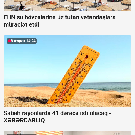
FHN su hövzələrinə üz tutan vətəndaşlara
müraciət etdi
8 Avqust 14:24
Sabah rayonlarda 41 dərəcə isti olacaq -
XƏBƏRDARLIQ