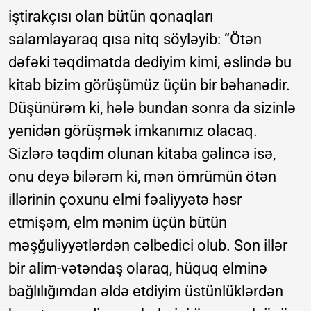
iştirakçısı olan bütün qonaqları
salamlayaraq qısa nitq söyləyib: “Ötən
dəfəki təqdimatda dediyim kimi, əslində bu
kitab bizim görüşümüz üçün bir bəhanədir.
Düşünürəm ki, hələ bundan sonra da sizinlə
yenidən görüşmək imkanımız olacaq.
Sizlərə təqdim olunan kitaba gəlincə isə,
onu deyə bilərəm ki, mən ömrümün ötən
illərinin çoxunu elmi fəaliyyətə həsr
etmişəm, elm mənim üçün bütün
məşğuliyyətlərdən cəlbedici olub. Son illər
bir alim-vətəndaş olaraq, hüquq elminə
bağlılığımdan əldə etdiyim üstünlüklərdən