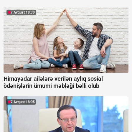
7 Avqust 18:30
Himayədar ailələrə verilən aylıq sosial
ödənişlərin ümumi məbləği bəlli olub
7 Avqust 18:05