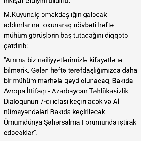
inkişaf etdiyini bildirib.
M.Kuyunciç əməkdaşlığın gələcək
addımlarına toxunaraq növbəti həftə
mühüm görüşlərin baş tutacağını diqqətə
çatdırıb:
"Amma biz nailiyyətlərimizlə kifayətlənə
bilmərik. Gələn həftə tərəfdaşlığımızda daha
bir mühüm mərhələ qeyd olunacaq, Bakıda
Avropa İttifaqı - Azərbaycan Təhlükəsizlik
Dialoqunun 7-ci iclası keçiriləcək və Aİ
nümayəndələri Bakıda keçiriləcək
Ümumdünya Şəhərsalma Forumunda iştirak
edəcəklər".