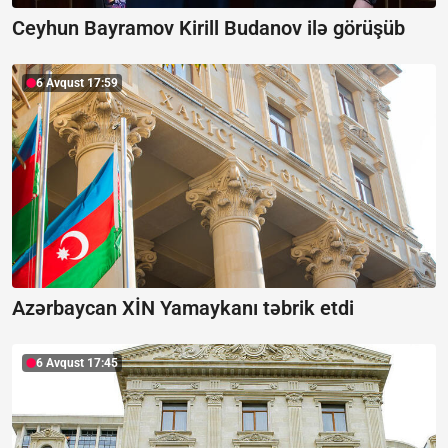
Ceyhun Bayramov Kirill Budanov ilə görüşüb
6 Avqust 17:59
Azərbaycan XİN Yamaykanı təbrik etdi
6 Avqust 17:45