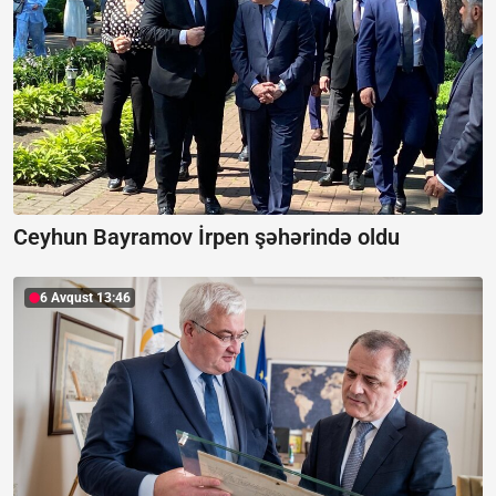
Ceyhun Bayramov İrpen şəhərində oldu
6 Avqust 13:46