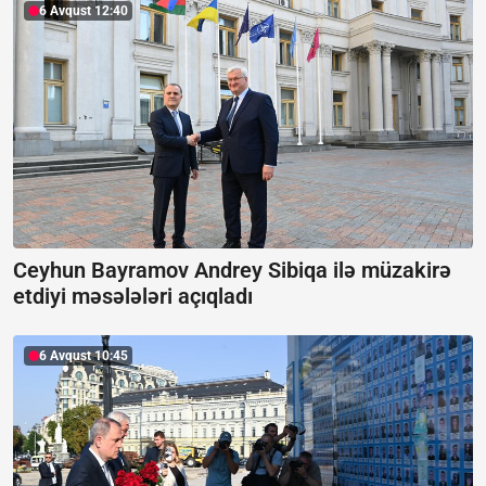
6 Avqust 12:40
Ceyhun Bayramov Andrey Sibiqa ilə müzakirə
etdiyi məsələləri açıqladı
6 Avqust 10:45