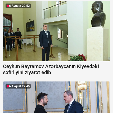
6 Avqust 22:52
Ceyhun Bayramov Azərbaycanın Kiyevdəki
səfirliyini ziyarət edib
6 Avqust 22:45