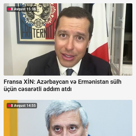
8 Avqust 15:36
Fransa XİN:
Azərbaycan və Ermənistan sülh
üçün cəsarətli addım atdı
8 Avqust 14:55