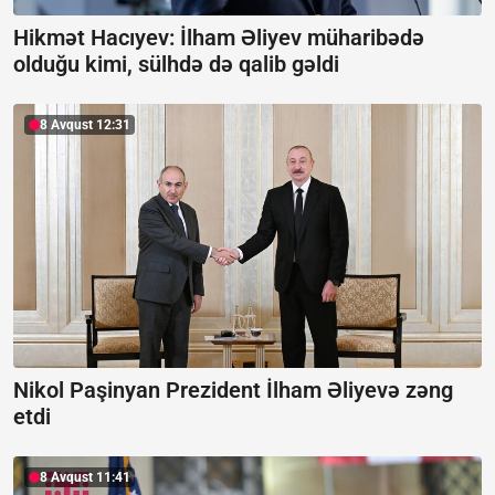
Hikmət Hacıyev: İlham Əliyev müharibədə
olduğu kimi, sülhdə də qalib gəldi
8 Avqust 12:31
Nikol Paşinyan Prezident İlham Əliyevə zəng
etdi
8 Avqust 11:41