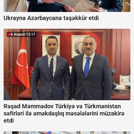
Ukrayna Azərbaycana təşəkkür etdi
6 Avqust 13:17
Rəşad Məmmədov Türkiyə və Türkmənistan
səfirləri ilə əməkdaşlıq məsələlərini müzakirə
etdi