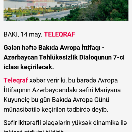
BAKI, 14 may.
TELEQRAF
Gələn həftə Bakıda Avropa İttifaqı -
Azərbaycan Təhlükəsizlik Dialoqunun 7-ci
iclası keçiriləcək.
Teleqraf
xəbər verir ki, bu barədə Avropa
İttifaqının Azərbaycandakı səfiri Mariyana
Kuyunciç bu gün Bakıda Avropa Günü
münasibətilə keçirilən tədbirdə deyib.
Səfir ikitərəfli əlaqələrin yüksək dinamika ilə