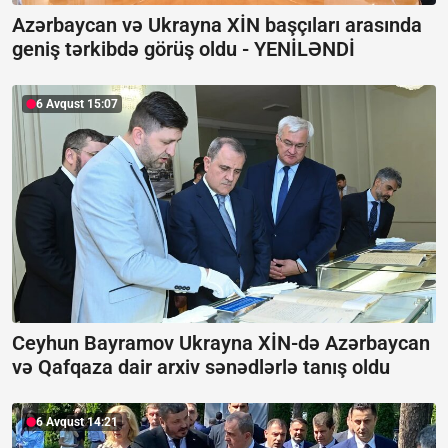
Azərbaycan və Ukrayna XİN başçıları arasında
geniş tərkibdə görüş oldu -
YENİLƏNDİ
6 Avqust 15:07
Ceyhun Bayramov Ukrayna XİN-də Azərbaycan
və Qafqaza dair arxiv sənədlərlə tanış oldu
6 Avqust 14:21