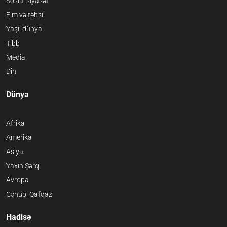
Sosial siyasət
Elm və təhsil
Yaşıl dünya
Tibb
Media
Din
Dünya
Afrika
Amerika
Asiya
Yaxın Şərq
Avropa
Cənubi Qafqaz
Hadisə