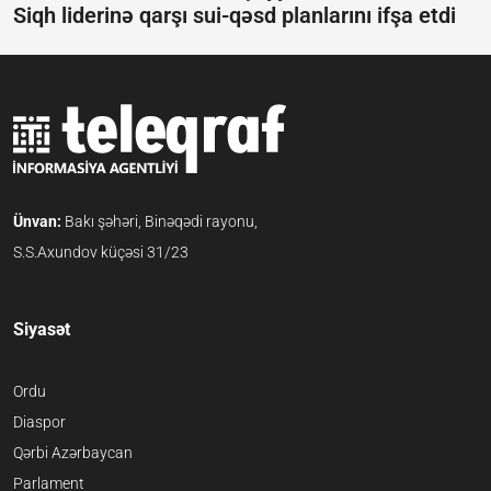
Siqh liderinə qarşı sui-qəsd planlarını ifşa etdi
Ünvan:
Bakı şəhəri, Binəqədi rayonu,
S.S.Axundov küçəsi 31/23
Siyasət
Ordu
Diaspor
Qərbi Azərbaycan
Parlament