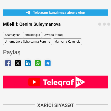
Müəllif:
Qənirə Süleymanova
Azərbaycan
əməkdaşlıq
Avropa İttifaqı
Ümumdünya Şəhərsalma Forumu
Mariyana Kuyunciç
Paylaş
XARICI SIYASƏT