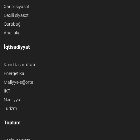
Xarici siyasət
Daxili siyasət
Qarabağ
Analitika
İqtisadiyyat
Kənd təsərrüfatı
Energetika
Maliyyə-sığorta
İKT
Nəqliyyat
Turizm
Toplum