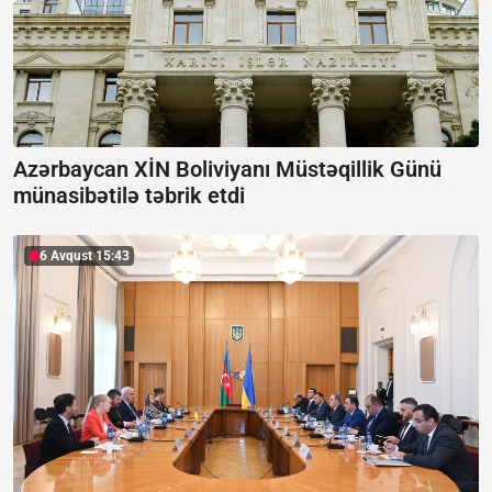
Azərbaycan XİN Boliviyanı Müstəqillik Günü
münasibətilə təbrik etdi
6 Avqust 15:43