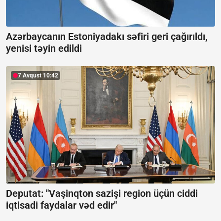
Azərbaycanın Estoniyadakı səfiri geri çağırıldı,
yenisi təyin edildi
7 Avqust 10:42
Deputat: "Vaşinqton sazişi region üçün ciddi
iqtisadi faydalar vəd edir"