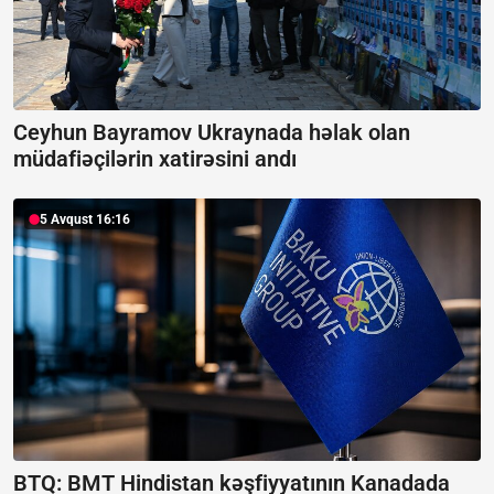
Ceyhun Bayramov Ukraynada həlak olan
müdafiəçilərin xatirəsini andı
5 Avqust 16:16
BTQ: BMT Hindistan kəşfiyyatının Kanadada