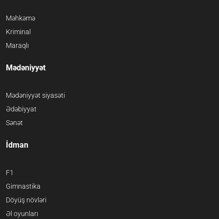
Məhkəmə
Kriminal
Maraqlı
Mədəniyyət
Mədəniyyət siyasəti
Ədəbiyyat
Sənət
İdman
F1
Gimnastika
Döyüş növləri
Əl oyunları