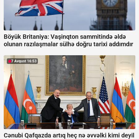
Böyük Britaniya: Vaşinqton sammitində əldə
olunan razılaşmalar sülhə doğru tarixi addımdır
7 Avqust 16:53
Cənubi Qafqazda artıq heç nə əvvəlki kimi deyil