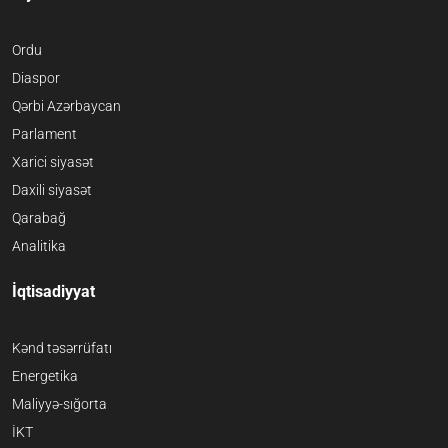
Ordu
Diaspor
Qərbi Azərbaycan
Parlament
Xarici siyasət
Daxili siyasət
Qarabağ
Analitika
İqtisadiyyat
Kənd təsərrüfatı
Energetika
Maliyyə-sığorta
İKT