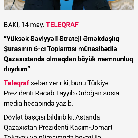
BAKI, 14 may.
TELEQRAF
“Yüksək Səviyyəli Strateji Əməkdaşlıq
Şurasının 6-cı Toplantısı münasibətilə
Qazaxıstanda olmaqdan böyük məmnunluq
duydum”.
Teleqraf
xəbər verir ki, bunu Türkiyə
Prezidenti Rəcəb Tayyib Ərdoğan sosial
media hesabında yazıb.
Dövlət başçısı bildirib ki, Astanda
Qazaxıstan Prezidenti Kasım-Jomart
Tokayev və nümayəndə heyəti ilə