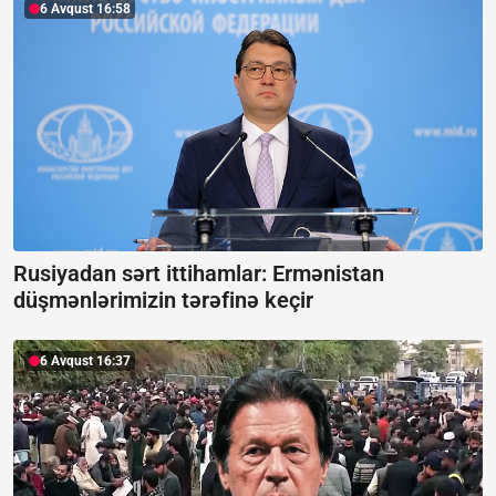
6 Avqust 16:58
Rusiyadan sərt ittihamlar:
Ermənistan
düşmənlərimizin tərəfinə keçir
6 Avqust 16:37