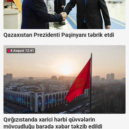
Qazaxıstan Prezidenti Paşinyanı təbrik etdi
4 Avqust 12:41
Qırğızıstanda xarici hərbi qüvvələrin
mövcudluğu barədə xəbər təkzib edildi