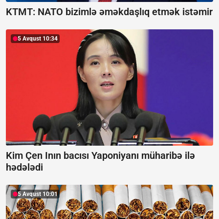
KTMT:
NATO bizimlə əməkdaşlıq etmək istəmir
5 Avqust 10:34
Kim Çen Inın bacısı Yaponiyanı müharibə ilə
hədələdi
5 Avqust 10:01