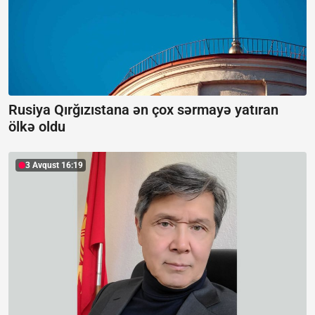
Rusiya Qırğızıstana ən çox sərmayə yatıran
ölkə oldu
3 Avqust 16:19