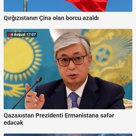
Qırğızıstanın Çinə olan borcu azaldı
4 Avqust 17:07
Qazaxıstan Prezidenti Ermənistana səfər
edəcək