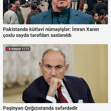
Pakistanda kütləvi nümayişlər:
İmran Xanın
çoxlu sayda tərəfdarı saxlanıldı
6 Avqust 11:11
Paşinyan Qırğızıstanda səfərdədir