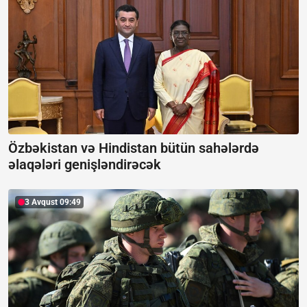
Özbəkistan və Hindistan bütün sahələrdə
əlaqələri genişləndirəcək
3 Avqust 09:49