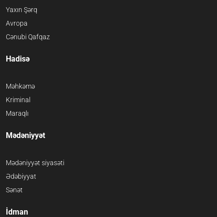
Yaxın Şərq
Avropa
Cənubi Qafqaz
Hadisə
Məhkəmə
Kriminal
Maraqlı
Mədəniyyət
Mədəniyyət siyasəti
Ədəbiyyat
Sənət
İdman