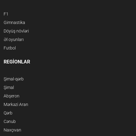
F1
Gimnastika
Döyüş növləri
Əl oyunları
Futbol
REGİONLAR
Şimal-qərb
Şimal
Abşeron
Mərkəzi Aran
Qərb
Cənub
Naxçıvan