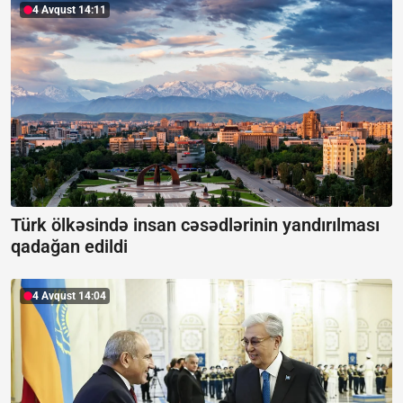
4 Avqust 14:11
Türk ölkəsində insan cəsədlərinin yandırılması
qadağan edildi
4 Avqust 14:04