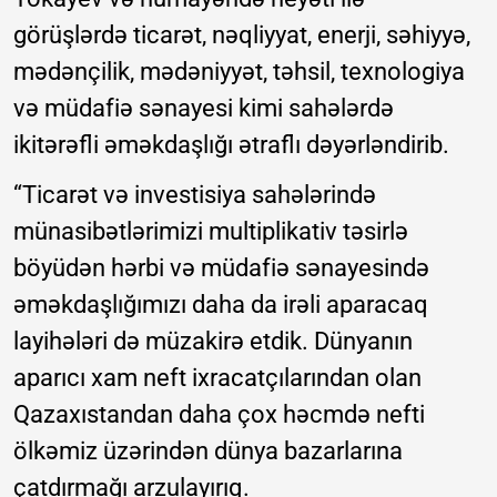
görüşlərdə ticarət, nəqliyyat, enerji, səhiyyə,
mədənçilik, mədəniyyət, təhsil, texnologiya
və müdafiə sənayesi kimi sahələrdə
ikitərəfli əməkdaşlığı ətraflı dəyərləndirib.
“Ticarət və investisiya sahələrində
münasibətlərimizi multiplikativ təsirlə
böyüdən hərbi və müdafiə sənayesində
əməkdaşlığımızı daha da irəli aparacaq
layihələri də müzakirə etdik. Dünyanın
aparıcı xam neft ixracatçılarından olan
Qazaxıstandan daha çox həcmdə nefti
ölkəmiz üzərindən dünya bazarlarına
çatdırmağı arzulayırıq.