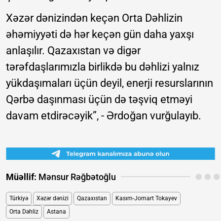
Xəzər dənizindən keçən Orta Dəhlizin
əhəmiyyəti də hər keçən gün daha yaxşı
anlaşılır. Qazaxıstan və digər
tərəfdaşlarımızla birlikdə bu dəhlizi yalnız
yükdaşımaları üçün deyil, enerji resurslarının
Qərbə daşınması üçün də təşviq etməyi
davam etdirəcəyik”, - Ərdoğan vurğulayıb.
Müəllif:
Mənsur Rəğbətoğlu
Türkiyə
Xəzər dənizi
Qazaxıstan
Kasım-Jomart Tokayev
Orta Dəhliz
Astana