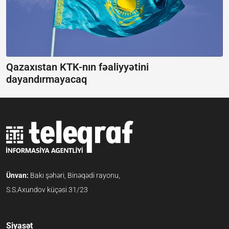
Qazaxıstan KTK-nın fəaliyyətini
dayandırmayacaq
Ünvan:
Bakı şəhəri, Binəqədi rayonu,
S.S.Axundov küçəsi 31/23
Siyasət