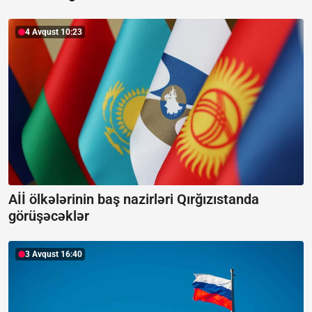
4 Avqust 10:23
Aİİ ölkələrinin baş nazirləri Qırğızıstanda
görüşəcəklər
3 Avqust 16:40