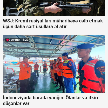
WSJ: Kreml rusiyalıları müharibəyə cəlb etmək
üçün daha sərt üsullara əl atır
2 Avqust 15:20
İndoneziyada bərədə yanğın:
Ölənlər və itkin
düşənlər var