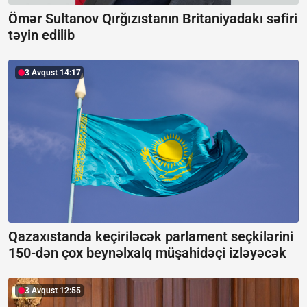
Ömər Sultanov Qırğızıstanın Britaniyadakı səfiri
təyin edilib
3 Avqust 14:17
Qazaxıstanda keçiriləcək parlament seçkilərini
150-dən çox beynəlxalq müşahidəçi izləyəcək
3 Avqust 12:55