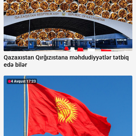
Qazaxıstan Qırğızıstana məhdudiyyətlər tətbiq
edə bilər
4 Avqust 17:23