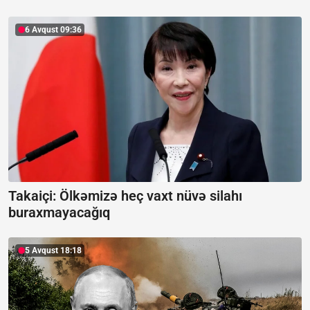
6 Avqust 09:36
Takaiçi: Ölkəmizə heç vaxt nüvə silahı
buraxmayacağıq
5 Avqust 18:18