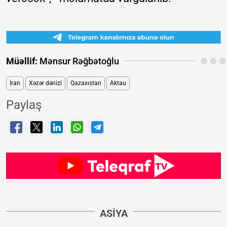
Müəllif:
Mənsur Rəğbətoğlu
İran
Xəzər dənizi
Qazaxıstan
Aktau
Paylaş
ASIYA