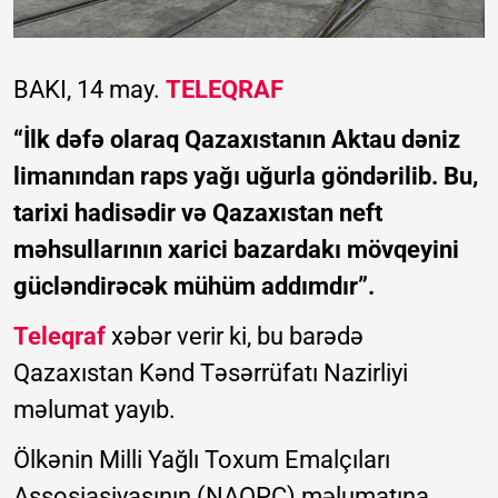
BAKI, 14 may.
TELEQRAF
“İlk dəfə olaraq Qazaxıstanın Aktau dəniz
limanından raps yağı uğurla göndərilib. Bu,
tarixi hadisədir və Qazaxıstan neft
məhsullarının xarici bazardakı mövqeyini
gücləndirəcək mühüm addımdır”.
Teleqraf
xəbər verir ki, bu barədə
Qazaxıstan Kənd Təsərrüfatı Nazirliyi
məlumat yayıb.
Ölkənin Milli Yağlı Toxum Emalçıları
Assosiasiyasının (NAOPC) məlumatına