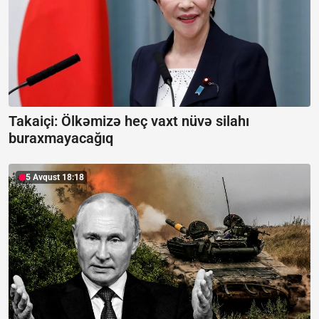
Takaiçi: Ölkəmizə heç vaxt nüvə silahı
buraxmayacağıq
5 Avqust 18:18