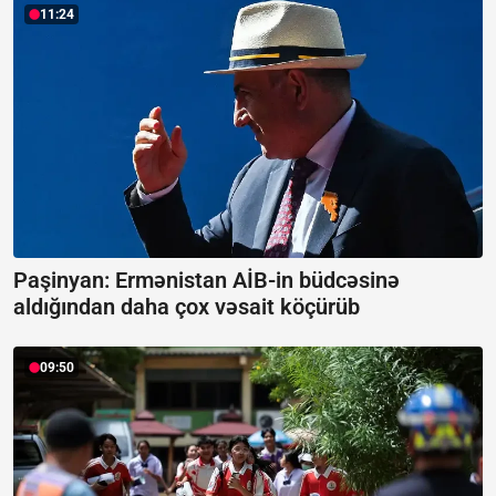
11:24
Paşinyan: Ermənistan AİB-in büdcəsinə
aldığından daha çox vəsait köçürüb
09:50