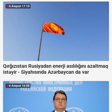
6 Avqust 17:10
Qırğızıstan Rusiyadan enerji asılılığını azaltmaq
istəyir -
Siyahısında Azərbaycan da var
6 Avqust 16:58