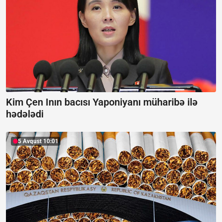
Kim Çen Inın bacısı Yaponiyanı müharibə ilə
hədələdi
5 Avqust 10:01