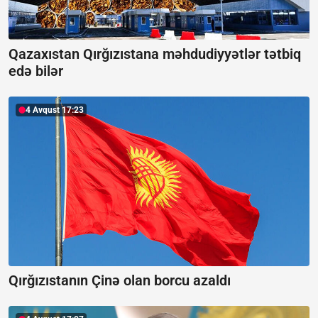
Qazaxıstan Qırğızıstana məhdudiyyətlər tətbiq
edə bilər
4 Avqust 17:23
Qırğızıstanın Çinə olan borcu azaldı