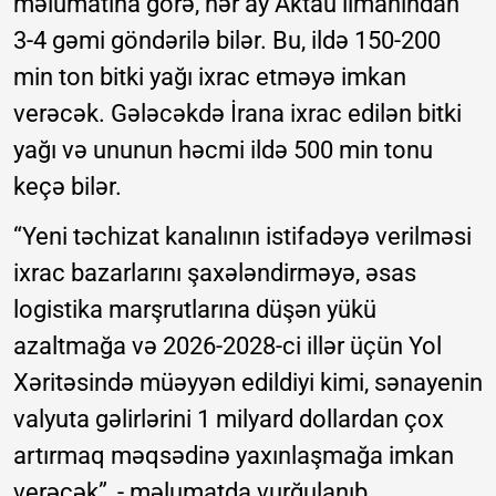
məlumatına görə, hər ay Aktau limanından
3-4 gəmi göndərilə bilər. Bu, ildə 150-200
min ton bitki yağı ixrac etməyə imkan
verəcək. Gələcəkdə İrana ixrac edilən bitki
yağı və ununun həcmi ildə 500 min tonu
keçə bilər.
“Yeni təchizat kanalının istifadəyə verilməsi
ixrac bazarlarını şaxələndirməyə, əsas
logistika marşrutlarına düşən yükü
azaltmağa və 2026-2028-ci illər üçün Yol
Xəritəsində müəyyən edildiyi kimi, sənayenin
valyuta gəlirlərini 1 milyard dollardan çox
artırmaq məqsədinə yaxınlaşmağa imkan
verəcək”, - məlumatda vurğulanıb.