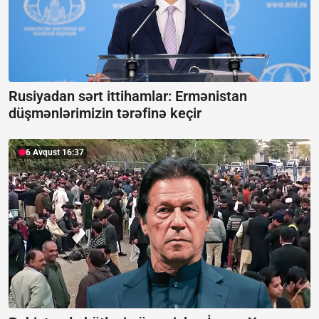
Rusiyadan sərt ittihamlar:
Ermənistan
düşmənlərimizin tərəfinə keçir
6 Avqust 16:37