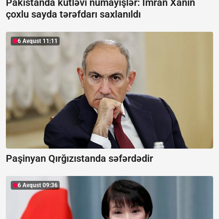
Pakistanda kütləvi nümayişlər:
İmran Xanın
çoxlu sayda tərəfdarı saxlanıldı
6 Avqust 11:11
Paşinyan Qırğızıstanda səfərdədir
6 Avqust 09:36