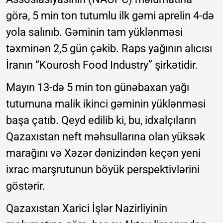
görə, 5 min ton tutumlu ilk gəmi aprelin 4-də
yola salınıb. Gəminin tam yüklənməsi
təxminən 2,5 gün çəkib. Raps yağının alıcısı
İranın “Kourosh Food Industry” şirkətidir.
Mayın 13-də 5 min ton günəbaxan yağı
tutumuna malik ikinci gəminin yüklənməsi
başa çatıb. Qeyd edilib ki, bu, idxalçıların
Qazaxıstan neft məhsullarına olan yüksək
marağını və Xəzər dənizindən keçən yeni
ixrac marşrutunun böyük perspektivlərini
göstərir.
Qazaxıstan Xarici İşlər Nazirliyinin