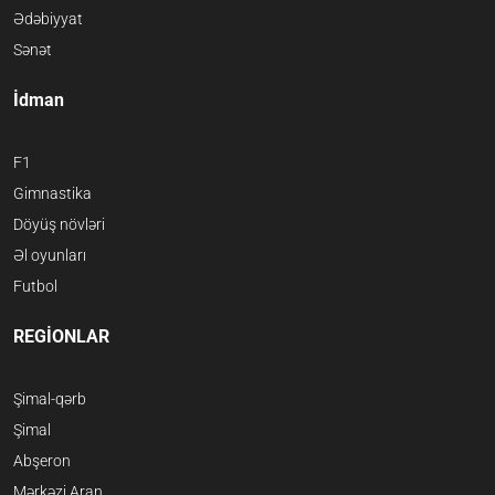
Ədəbiyyat
Sənət
İdman
F1
Gimnastika
Döyüş növləri
Əl oyunları
Futbol
REGİONLAR
Şimal-qərb
Şimal
Abşeron
Mərkəzi Aran