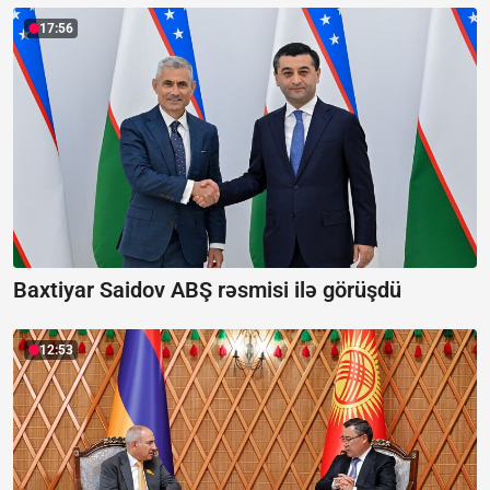
17:56
Baxtiyar Saidov ABŞ rəsmisi ilə görüşdü
12:53