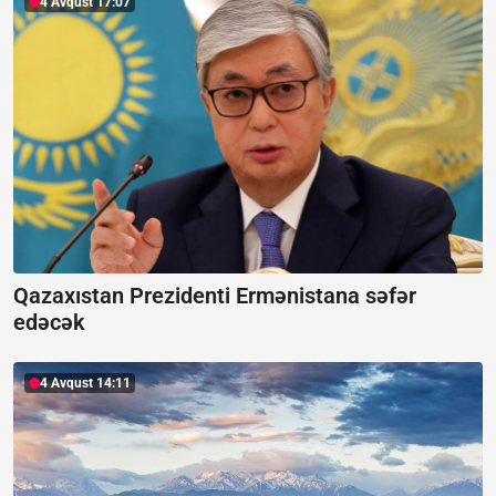
4 Avqust 17:07
Qazaxıstan Prezidenti Ermənistana səfər
edəcək
4 Avqust 14:11