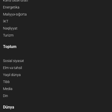
Kənd təsərrüfatı
Energetika
Maliyyə-sığorta
İKT
Nəqliyyat
Turizm
Toplum
Sosial siyasət
Elm və təhsil
Yaşıl dünya
Tibb
Media
Din
Dünya