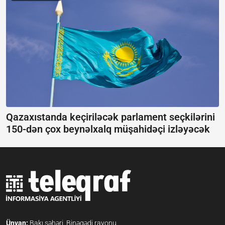
Qazaxıstanda keçiriləcək parlament seçkilərini
150-dən çox beynəlxalq müşahidəçi izləyəcək
Ünvan:
Bakı şəhəri, Binəqədi rayonu,