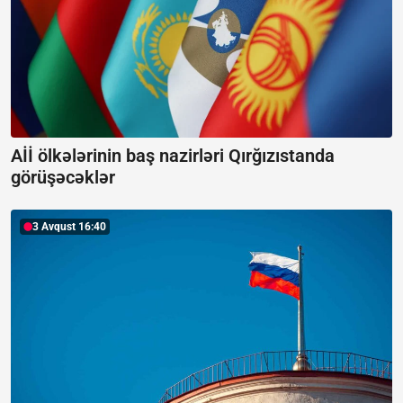
Aİİ ölkələrinin baş nazirləri Qırğızıstanda
görüşəcəklər
3 Avqust 16:40