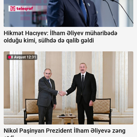
Hikmət Hacıyev: İlham Əliyev müharibədə
olduğu kimi, sülhdə də qalib gəldi
8 Avqust 12:31
Nikol Paşinyan Prezident İlham Əliyevə zəng