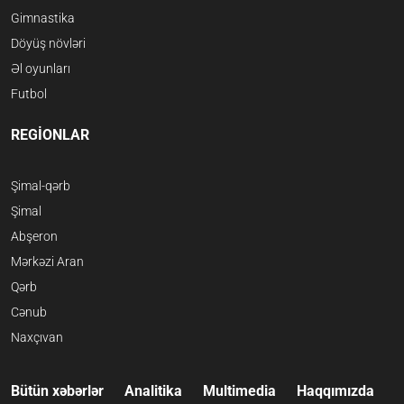
Gimnastika
Döyüş növləri
Əl oyunları
Futbol
REGİONLAR
Şimal-qərb
Şimal
Abşeron
Mərkəzi Aran
Qərb
Cənub
Naxçıvan
Bütün xəbərlər
Analitika
Multimedia
Haqqımızda