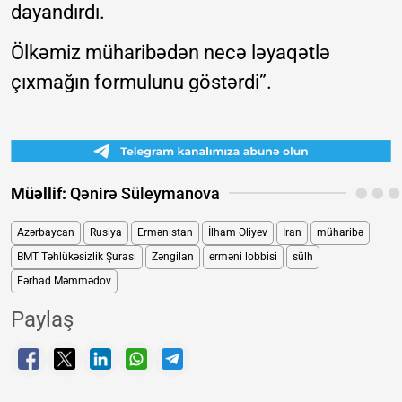
dayandırdı.
Ölkəmiz müharibədən necə ləyaqətlə
çıxmağın formulunu göstərdi”.
Müəllif:
Qənirə Süleymanova
Azərbaycan
Rusiya
Ermənistan
İlham Əliyev
İran
müharibə
BMT Təhlükəsizlik Şurası
Zəngilan
erməni lobbisi
sülh
Fərhad Məmmədov
Paylaş