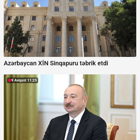
Azərbaycan XİN Sinqapuru təbrik etdi
9 Avqust 11:25