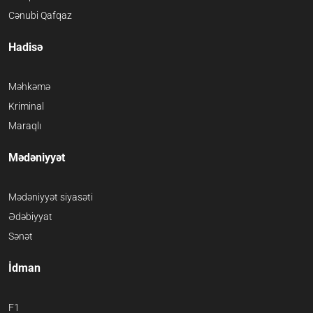
Cənubi Qafqaz
Hadisə
Məhkəmə
Kriminal
Maraqlı
Mədəniyyət
Mədəniyyət siyasəti
Ədəbiyyat
Sənət
İdman
F1