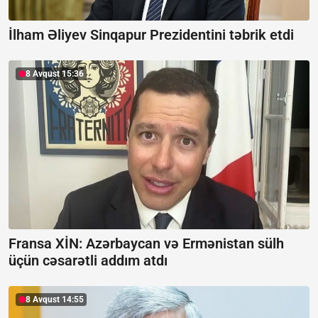
İlham Əliyev Sinqapur Prezidentini təbrik etdi
8 Avqust 15:36
Fransa XİN:
Azərbaycan və Ermənistan sülh
üçün cəsarətli addım atdı
8 Avqust 14:55