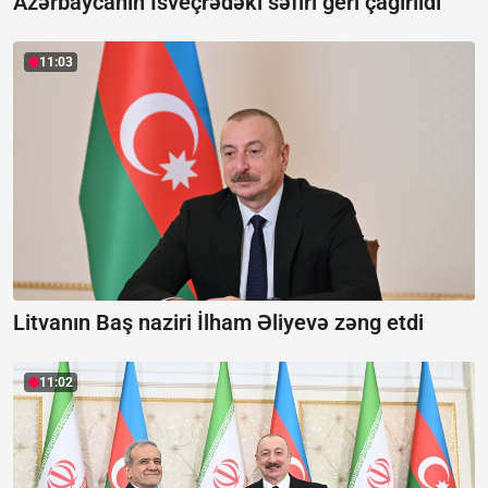
Azərbaycanın İsveçrədəki səfiri geri çağırıldı
11:03
Litvanın Baş naziri İlham Əliyevə zəng etdi
11:02