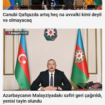
Cənubi Qafqazda artıq heç nə əvvəlki kimi deyil
və olmayacaq
7 Avqust 13:21
Azərbaycanın Malayziyadakı səfiri geri çağırıldı,
yenisi təyin olundu