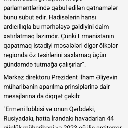
parlamentlərində qəbul edilən qətnamələr
bunu sübut edir. Hadisələrin hansı
ardıcıllıqla bu mərhələyə gəldiyini daim
xatırlatmaq lazımdır. Çünki Ermənistanın
qapatmaq istədiyi məsələləri digər ölkələr
regionda öz təsirlərini saxlamaq üçün
gündəmdə tutmağa çalışırlar”.
Mərkəz direktoru Prezident İlham Əliyevin
müharibənin aparılma prinsiplərinə dair
mesajlarına da diqqət çəkib:
"Erməni lobbisi və onun Qərbdəki,
Rusiyadakı, hətta İrandakı havadarları 44
günlük müharibəni və 2023-cü ilin antiterror