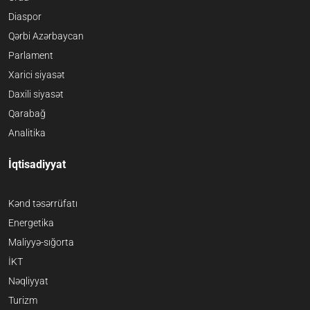
Diaspor
Qərbi Azərbaycan
Parlament
Xarici siyasət
Daxili siyasət
Qarabağ
Analitika
İqtisadiyyat
Kənd təsərrüfatı
Energetika
Maliyyə-sığorta
İKT
Nəqliyyat
Turizm