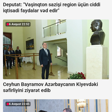
Deputat: "Vaşinqton sazişi region üçün ciddi
iqtisadi faydalar vəd edir"
6 Avqust 22:52
Ceyhun Bayramov Azərbaycanın Kiyevdəki
səfirliyini ziyarət edib
6 Avqust 22:45