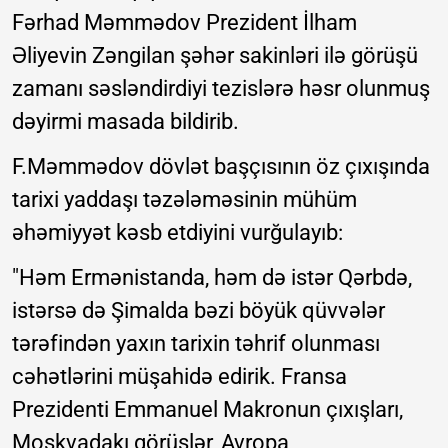
Fərhad Məmmədov Prezident İlham
Əliyevin Zəngilan şəhər sakinləri ilə görüşü
zamanı səsləndirdiyi tezislərə həsr olunmuş
dəyirmi masada bildirib.
F.Məmmədov dövlət başçısının öz çıxışında
tarixi yaddaşı təzələməsinin mühüm
əhəmiyyət kəsb etdiyini vurğulayıb:
"Həm Ermənistanda, həm də istər Qərbdə,
istərsə də Şimalda bəzi böyük qüvvələr
tərəfindən yaxın tarixin təhrif olunması
cəhətlərini müşahidə edirik. Fransa
Prezidenti Emmanuel Makronun çıxışları,
Moskvadakı görüşlər, Avropa