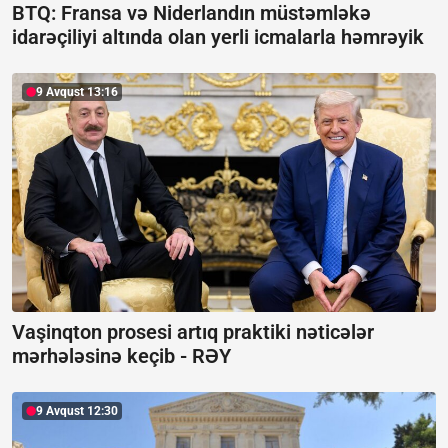
BTQ: Fransa və Niderlandın müstəmləkə
idarəçiliyi altında olan yerli icmalarla həmrəyik
9 Avqust 13:16
Vaşinqton prosesi artıq praktiki nəticələr
mərhələsinə keçib -
RƏY
9 Avqust 12:30