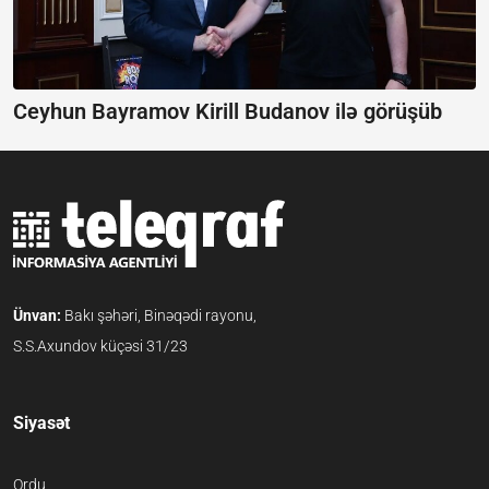
Ceyhun Bayramov Kirill Budanov ilə görüşüb
Ünvan:
Bakı şəhəri, Binəqədi rayonu,
S.S.Axundov küçəsi 31/23
Siyasət
Ordu