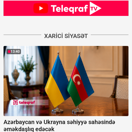
XARICI SIYASƏT
13:40
Azərbaycan və Ukrayna səhiyyə sahəsində
əməkdaşlıq edəcək