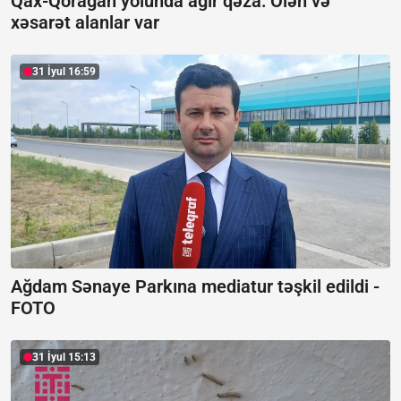
Qax-Qorağan yolunda ağır qəza:
Ölən və
xəsarət alanlar var
31 İyul 16:59
Ağdam Sənaye Parkına mediatur təşkil edildi -
FOTO
31 İyul 15:13