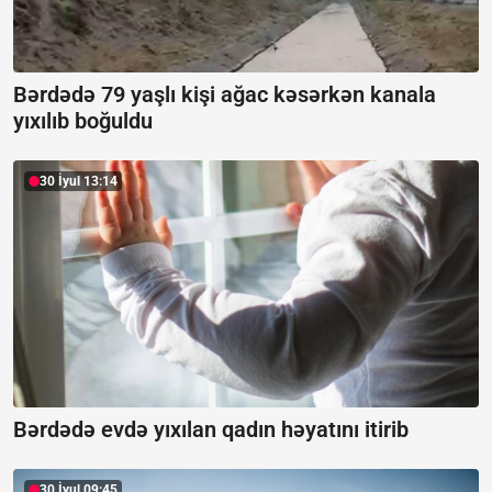
Bərdədə 79 yaşlı kişi ağac kəsərkən kanala
yıxılıb boğuldu
30 İyul 13:14
Bərdədə evdə yıxılan qadın həyatını itirib
30 İyul 09:45