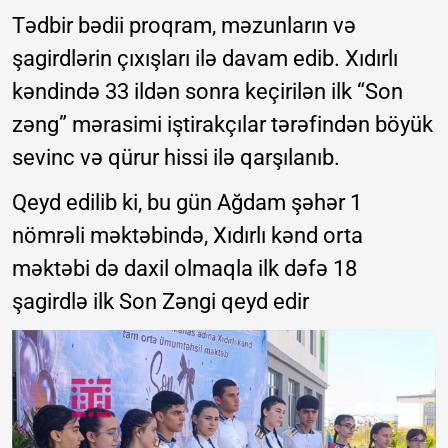
Tədbir bədii proqram, məzunların və
şagirdlərin çıxışları ilə davam edib. Xıdırlı
kəndində 33 ildən sonra keçirilən ilk “Son
zəng” mərasimi iştirakçılar tərəfindən böyük
sevinc və qürur hissi ilə qarşılanıb.
Qeyd edilib ki, bu gün Ağdam şəhər 1
nömrəli məktəbində, Xıdırlı kənd orta
məktəbi də daxil olmaqla ilk dəfə 18
şagirdlə ilk Son Zəngi qeyd edir