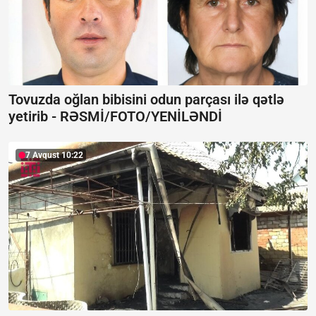
Tovuzda oğlan bibisini odun parçası ilə qətlə
yetirib -
RƏSMİ/FOTO/YENİLƏNDİ
7 Avqust 10:22