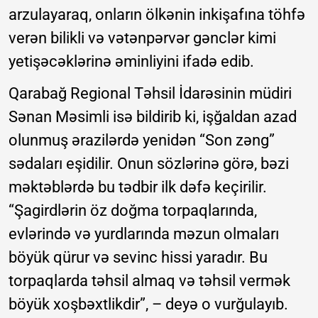
arzulayaraq, onların ölkənin inkişafına töhfə
verən bilikli və vətənpərvər gənclər kimi
yetişəcəklərinə əminliyini ifadə edib.
Qarabağ Regional Təhsil İdarəsinin müdiri
Sənan Məsimli isə bildirib ki, işğaldan azad
olunmuş ərazilərdə yenidən “Son zəng”
sədaları eşidilir. Onun sözlərinə görə, bəzi
məktəblərdə bu tədbir ilk dəfə keçirilir.
“Şagirdlərin öz doğma torpaqlarında,
evlərində və yurdlarında məzun olmaları
böyük qürur və sevinc hissi yaradır. Bu
torpaqlarda təhsil almaq və təhsil vermək
böyük xoşbəxtlikdir”, – deyə o vurğulayıb.