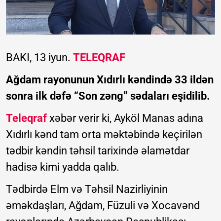
BAKI, 13 iyun.
TELEQRAF
Ağdam rayonunun Xıdırlı kəndində 33 ildən
sonra ilk dəfə “Son zəng” sədaları eşidilib.
Teleqraf
xəbər verir ki, Ayköl Manas adına
Xıdırlı kənd tam orta məktəbində keçirilən
tədbir kəndin təhsil tarixində əlamətdar
hadisə kimi yadda qalıb.
Tədbirdə Elm və Təhsil Nazirliyinin
əməkdaşları, Ağdam, Füzuli və Xocavənd