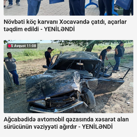
Növbəti köç karvanı Xocavəndə çatdı, açarlar
təqdim edildi -
YENİLƏNDİ
5 Avqust 11:08
Ağcabədidə avtomobil qəzasında xəsarət alan
sürücünün vəziyyəti ağırdır -
YENİLƏNDİ