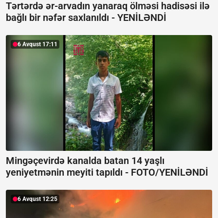
Tərtərdə ər-arvadın yanaraq ölməsi hadisəsi ilə
bağlı bir nəfər saxlanıldı -
YENİLƏNDİ
6 Avqust 17:11
Mingəçevirdə kanalda batan 14 yaşlı
yeniyetmənin meyiti tapıldı -
FOTO/YENİLƏNDİ
6 Avqust 12:25