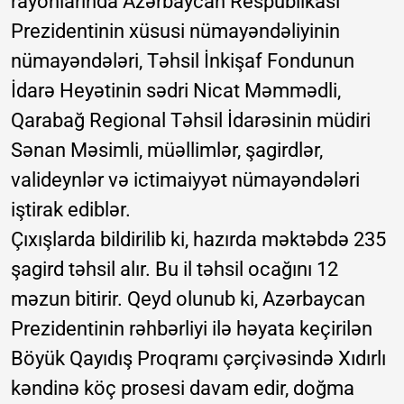
rayonlarında Azərbaycan Respublikası
Prezidentinin xüsusi nümayəndəliyinin
nümayəndələri, Təhsil İnkişaf Fondunun
İdarə Heyətinin sədri Nicat Məmmədli,
Qarabağ Regional Təhsil İdarəsinin müdiri
Sənan Məsimli, müəllimlər, şagirdlər,
valideynlər və ictimaiyyət nümayəndələri
iştirak ediblər.
Çıxışlarda bildirilib ki, hazırda məktəbdə 235
şagird təhsil alır. Bu il təhsil ocağını 12
məzun bitirir. Qeyd olunub ki, Azərbaycan
Prezidentinin rəhbərliyi ilə həyata keçirilən
Böyük Qayıdış Proqramı çərçivəsində Xıdırlı
kəndinə köç prosesi davam edir, doğma