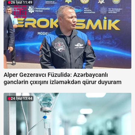
26 İyul 11:49
Alper Gezeravcı Füzulidə: Azərbaycanlı
gənclərin çıxışını izləməkdən qürur duyuram
24 İyul 13:44