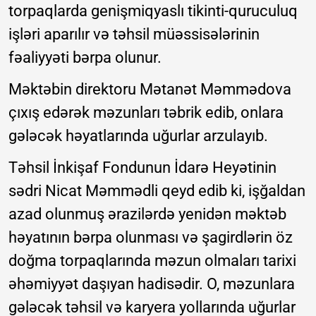
torpaqlarda genişmiqyaslı tikinti-quruculuq
işləri aparılır və təhsil müəssisələrinin
fəaliyyəti bərpa olunur.
Məktəbin direktoru Mətanət Məmmədova
çıxış edərək məzunları təbrik edib, onlara
gələcək həyatlarında uğurlar arzulayıb.
Təhsil İnkişaf Fondunun İdarə Heyətinin
sədri Nicat Məmmədli qeyd edib ki, işğaldan
azad olunmuş ərazilərdə yenidən məktəb
həyatının bərpa olunması və şagirdlərin öz
doğma torpaqlarında məzun olmaları tarixi
əhəmiyyət daşıyan hadisədir. O, məzunlara
gələcək təhsil və karyera yollarında uğurlar