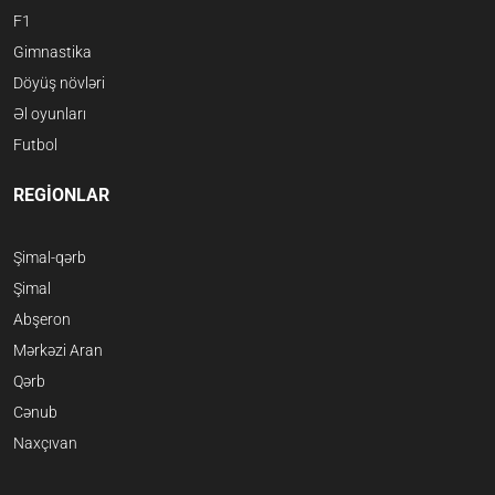
F1
Gimnastika
Döyüş növləri
Əl oyunları
Futbol
REGİONLAR
Şimal-qərb
Şimal
Abşeron
Mərkəzi Aran
Qərb
Cənub
Naxçıvan