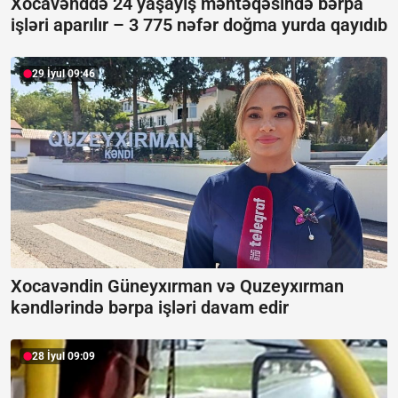
Xocavənddə 24 yaşayış məntəqəsində bərpa
işləri aparılır –
3 775 nəfər doğma yurda qayıdıb
29 İyul 09:46
Xocavəndin Güneyxırman və Quzeyxırman
kəndlərində bərpa işləri davam edir
28 İyul 09:09