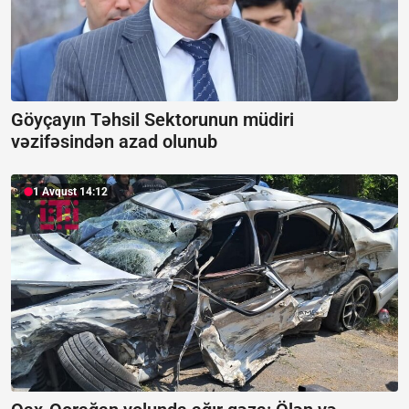
Göyçayın Təhsil Sektorunun müdiri
vəzifəsindən azad olunub
1 Avqust 14:12