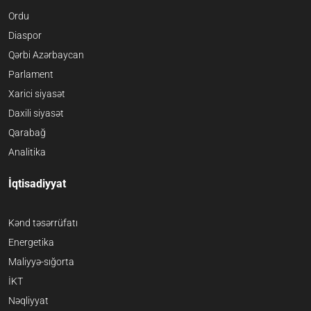
Ordu
Diaspor
Qərbi Azərbaycan
Parlament
Xarici siyasət
Daxili siyasət
Qarabağ
Analitika
İqtisadiyyat
Kənd təsərrüfatı
Energetika
Maliyyə-sığorta
İKT
Nəqliyyat