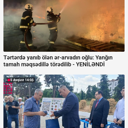
Tərtərdə yanıb ölən ər-arvadın oğlu: Yanğın
tamah məqsədillə törədilib -
YENİLƏNDİ
5 Avqust 14:05