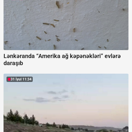
Lənkəranda “Amerika ağ kəpənəkləri” evlərə
daraşıb
31 İyul 11:34