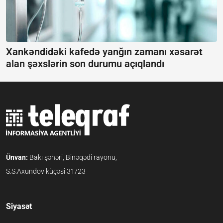
Xankəndidəki kafedə yanğın zamanı xəsarət
alan şəxslərin son durumu açıqlandı
Ünvan:
Bakı şəhəri, Binəqədi rayonu,
S.S.Axundov küçəsi 31/23
Siyasət