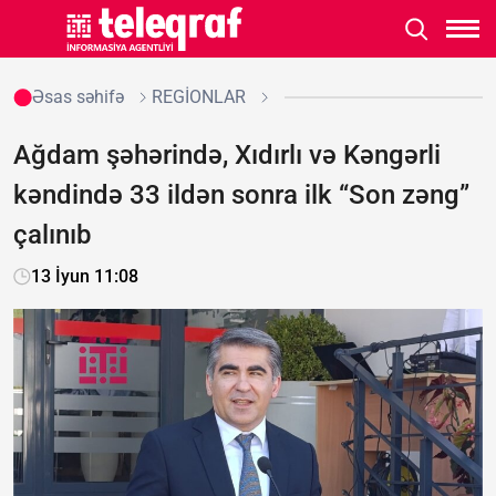
Əsas səhifə
REGİONLAR
Ağdam şəhərində, Xıdırlı və Kəngərli
kəndində 33 ildən sonra ilk “Son zəng”
çalınıb
13 İyun 11:08