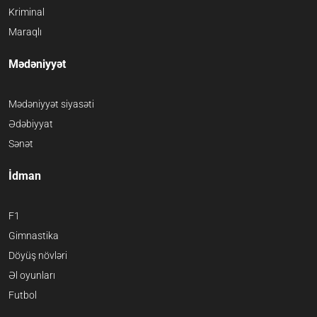
Kriminal
Maraqlı
Mədəniyyət
Mədəniyyət siyasəti
Ədəbiyyat
Sənət
İdman
F1
Gimnastika
Döyüş növləri
Əl oyunları
Futbol