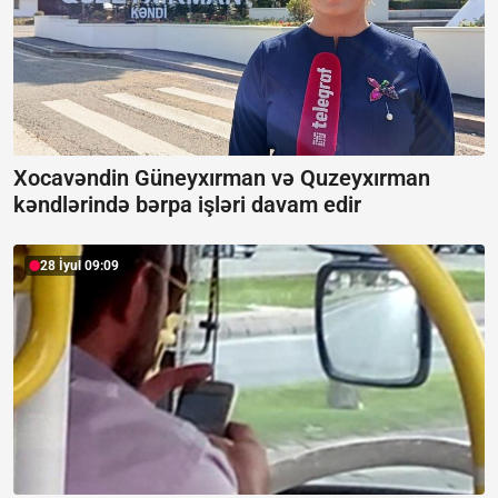
Xocavəndin Güneyxırman və Quzeyxırman
kəndlərində bərpa işləri davam edir
28 İyul 09:09