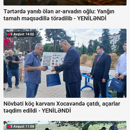
Tərtərdə yanıb ölən ər-arvadın oğlu: Yanğın
tamah məqsədillə törədilib -
YENİLƏNDİ
5 Avqust 14:05
Növbəti köç karvanı Xocavəndə çatdı, açarlar
təqdim edildi -
YENİLƏNDİ
5 Avqust 11:08