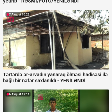
yetirib -
RƏSMİ/FOTO/YENİLƏNDİ
7 Avqust 10:22
Tərtərdə ər-arvadın yanaraq ölməsi hadisəsi ilə
bağlı bir nəfər saxlanıldı -
YENİLƏNDİ
6 Avqust 17:11