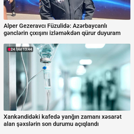
Alper Gezeravcı Füzulidə: Azərbaycanlı
gənclərin çıxışını izləməkdən qürur duyuram
24 İyul 13:44
Xankəndidəki kafedə yanğın zamanı xəsarət
alan şəxslərin son durumu açıqlandı