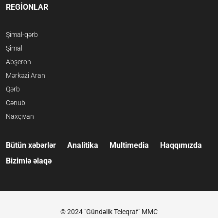
REGİONLAR
Şimal-qərb
Şimal
Abşeron
Mərkəzi Aran
Qərb
Cənub
Naxçıvan
Bütün xəbərlər
Analitika
Multimedia
Haqqımızda
Bizimlə əlaqə
© 2024 "Gündəlik Teleqraf" MMC