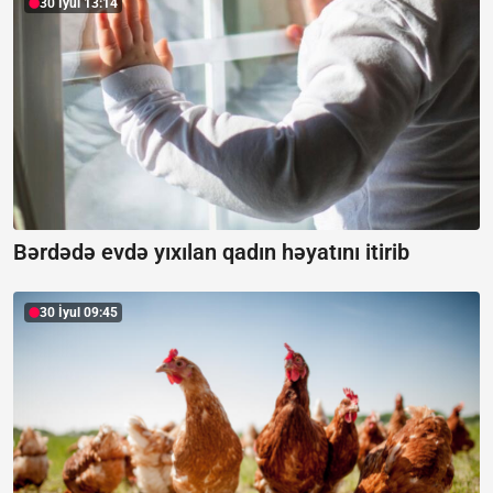
30 İyul 13:14
Bərdədə evdə yıxılan qadın həyatını itirib
30 İyul 09:45