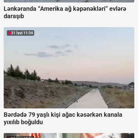
Lənkəranda “Amerika ağ kəpənəkləri” evlərə
daraşıb
31 İyul 11:34
Bərdədə 79 yaşlı kişi ağac kəsərkən kanala
yıxılıb boğuldu