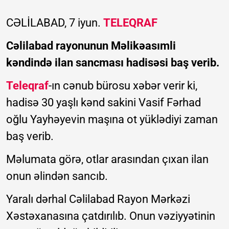
CƏLİLABAD, 7 iyun.
TELEQRAF
Cəlilabad rayonunun Məlikəasımli
kəndində ilan sancması hadisəsi baş verib.
Teleqraf
-ın cənub bürosu xəbər verir ki,
hadisə 30 yaşlı kənd sakini Vasif Fərhad
oğlu Yayhəyevin maşına ot yüklədiyi zaman
baş verib.
Məlumata görə, otlar arasından çıxan ilan
onun əlindən sancıb.
Yaralı dərhal Cəlilabad Rayon Mərkəzi
Xəstəxanasına çatdırılıb. Onun vəziyyətinin