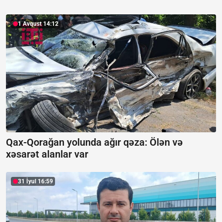
1 Avqust 14:12
Qax-Qorağan yolunda ağır qəza:
Ölən və
xəsarət alanlar var
31 İyul 16:59