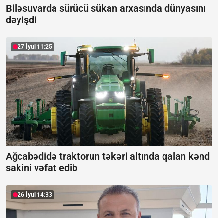
Biləsuvarda sürücü sükan arxasında dünyasını
dəyişdi
27 İyul 11:25
Ağcabədidə traktorun təkəri altında qalan kənd
sakini vəfat edib
26 İyul 14:33