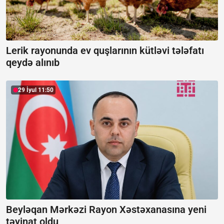
Lerik rayonunda ev quşlarının kütləvi tələfatı
qeydə alınıb
29 İyul 11:50
Beyləqan Mərkəzi Rayon Xəstəxanasına yeni
təyinat oldu