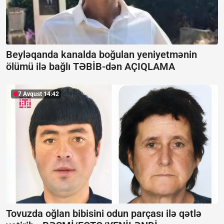
Beyləqanda kanalda boğulan yeniyetmənin
ölümü ilə bağlı TƏBİB-dən
AÇIQLAMA
7 Avqust 14:42
Tovuzda oğlan bibisini odun parçası ilə qətlə