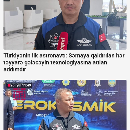
Türkiyənin ilk astronavtı: Səmaya qaldırılan hər
təyyarə gələcəyin texnologiyasına atılan
addımdır
26 İyul 11:49