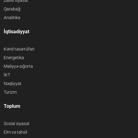
Daxili siyasət
Qarabağ
Analitika
İqtisadiyyat
Kənd təsərrüfatı
Energetika
Maliyyə-sığorta
İKT
Nəqliyyat
Turizm
Toplum
Sosial siyasət
Elm və təhsil