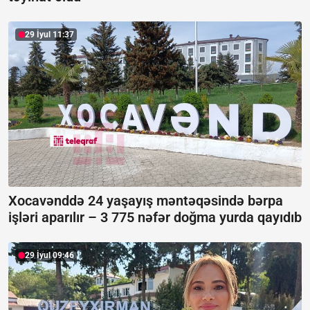
29 İyul 11:37
Xocavənddə 24 yaşayış məntəqəsində bərpa
işləri aparılır –
3 775 nəfər doğma yurda qayıdıb
29 İyul 09:46