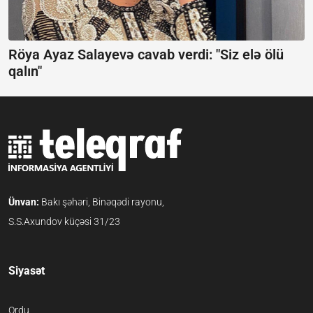
Röya Ayaz Salayevə cavab verdi:
"Siz elə ölü
qalın"
Ünvan:
Bakı şəhəri, Binəqədi rayonu,
S.S.Axundov küçəsi 31/23
Siyasət
Ordu