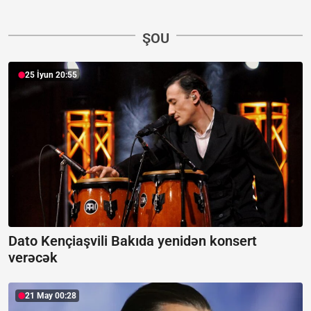
ŞOU
25 İyun 20:55
Dato Kençiaşvili Bakıda yenidən konsert
verəcək
21 May 00:28