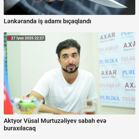
Lənkəranda iş adamı bıçaqlandı
27 İyun 2025 22:27
Aktyor Vüsal Murtuzəliyev sabah evə
buraxılacaq