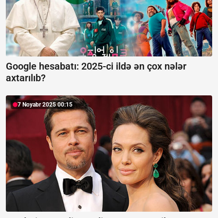
Google hesabatı:
2025-ci ildə ən çox nələr
axtarılıb?
7 Noyabr 2025 00:15