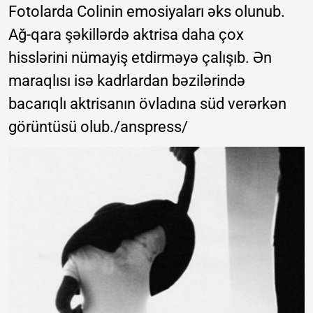
Fotolarda Colinin emosiyaları əks olunub.
Ağ-qara şəkillərdə aktrisa daha çox
hisslərini nümayiş etdirməyə çalışıb. Ən
maraqlısı isə kadrlardan bəzilərində
bacarıqlı aktrisanın övladına süd verərkən
görüntüsü olub./anspress/