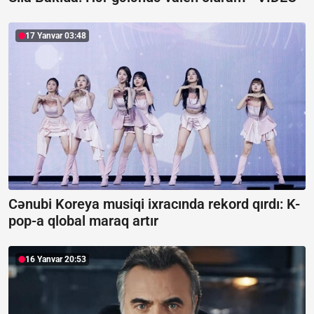
17 Yanvar 03:48
Cənubi Koreya musiqi ixracında rekord qırdı:
K-
pop-a qlobal maraq artır
16 Yanvar 20:53