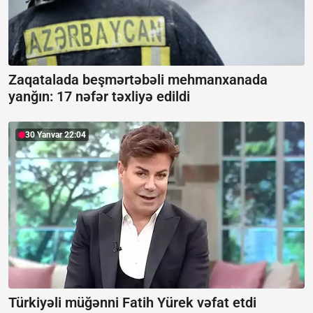
Zaqatalada beşmərtəbəli mehmanxanada
yanğın:
17 nəfər təxliyə edildi
30 Yanvar 22:04
Türkiyəli müğənni Fatih Yürek vəfat etdi