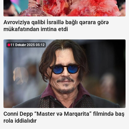
Avroviziya qalibi İsraillə bağlı qərara görə
mükafatından imtina etdi
11 Dekabr 2025 05:12
Conni Depp “Master və Marqarita” filmində baş
rola iddialıdır