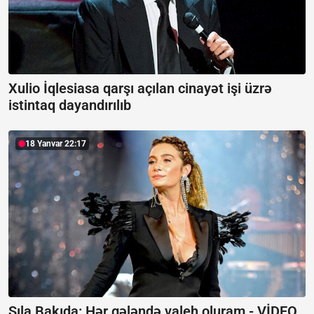
Xulio İqlesiasa qarşı açılan cinayət işi üzrə
istintaq dayandırılıb
18 Yanvar 22:17
Sıla Bakıda: Hər gələndə valeh oluram -
VİDEO