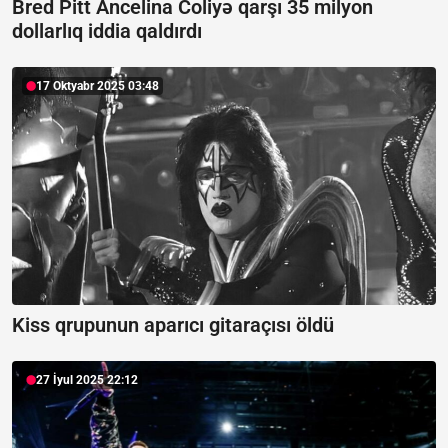
Bred Pitt Ancelina Coliyə qarşı 35 milyon
dollarlıq iddia qaldırdı
17 Oktyabr 2025 03:48
Kiss qrupunun aparıcı gitaraçısı öldü
27 İyul 2025 22:12