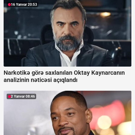
16 Yanvar 20:53
Narkotikə görə saxlanılan Oktay Kaynarcanın
analizinin nəticəsi açıqlandı
2 Yanvar 08:46