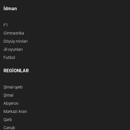
İdman
F1
Gimnastika
Döyüş növləri
Əl oyunları
Futbol
REGİONLAR
Şimal-qərb
Şimal
Abşeron
Mərkəzi Aran
Qərb
Cənub