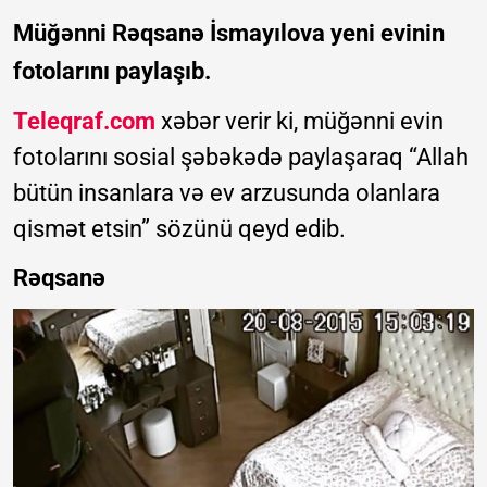
Müğənni Rəqsanə İsmayılova yeni evinin
fotolarını paylaşıb.
Teleqraf.com
xəbər verir ki, müğənni evin
fotolarını sosial şəbəkədə paylaşaraq “Allah
bütün insanlara və ev arzusunda olanlara
qismət etsin” sözünü qeyd edib.
Rəqsanə