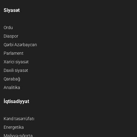
Siyasət
Ordu
Diaspor
Qərbi Azərbaycan
Parlament
Xarici siyasət
Daxili siyasət
Qarabağ
Analitika
İqtisadiyyat
Kənd təsərrüfatı
Energetika
Maliyyə-sığorta