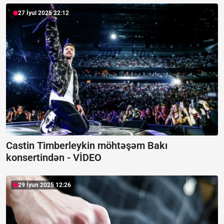
27 İyul 2025 22:12
Castin Timberleykin möhtəşəm Bakı
konsertindən -
VİDEO
29 İyun 2025 12:26