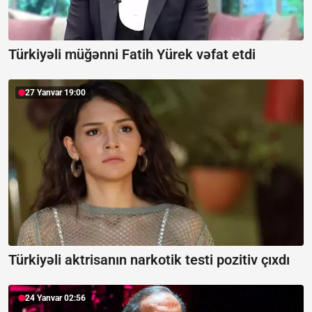
Türkiyəli müğənni Fatih Yürek vəfat etdi
27 Yanvar 19:00
Türkiyəli aktrisanın narkotik testi pozitiv çıxdı
24 Yanvar 02:56