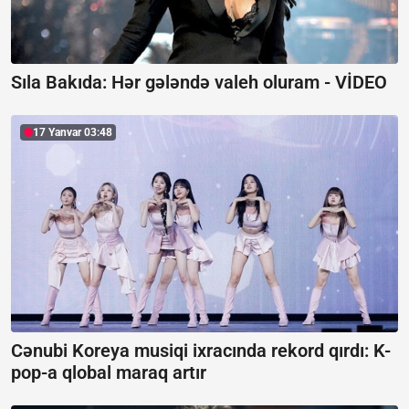
Sıla Bakıda: Hər gələndə valeh oluram -
VİDEO
17 Yanvar 03:48
Cənubi Koreya musiqi ixracında rekord qırdı:
K-
pop-a qlobal maraq artır