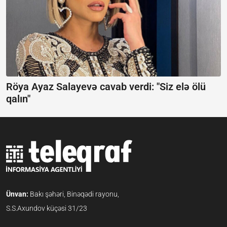
Röya Ayaz Salayevə cavab verdi:
"Siz elə ölü
qalın"
Ünvan:
Bakı şəhəri, Binəqədi rayonu,
S.S.Axundov küçəsi 31/23