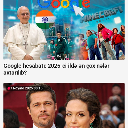
Google hesabatı:
2025-ci ildə ən çox nələr
axtarılıb?
7 Noyabr 2025 00:15