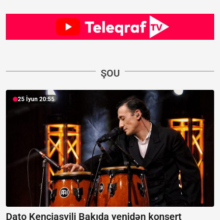
ŞOU
25 İyun 20:55
Dato Kençiaşvili Bakıda yenidən konsert