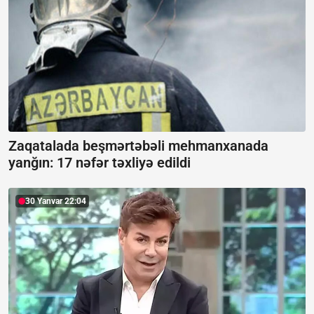
Zaqatalada beşmərtəbəli mehmanxanada
yanğın:
17 nəfər təxliyə edildi
30 Yanvar 22:04