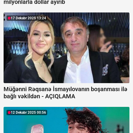
milyonlarla dollar ayırıb
17 Dekabr 2025 13:24
Müğənni Rəqsanə İsmayılovanın boşanması ilə
bağlı vəkildən -
AÇIQLAMA
12 Dekabr 2025 00:56