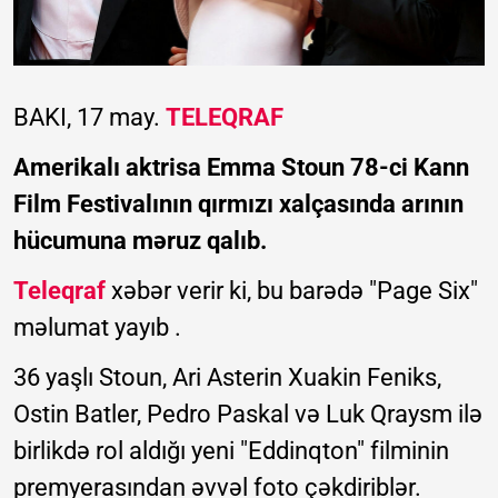
BAKI, 17 may.
TELEQRAF
Amerikalı aktrisa Emma Stoun 78-ci Kann
Film Festivalının qırmızı xalçasında arının
hücumuna məruz qalıb.
Teleqraf
xəbər verir ki, bu barədə "Page Six"
məlumat yayıb .
36 yaşlı Stoun, Ari Asterin Xuakin Feniks,
Ostin Batler, Pedro Paskal və Luk Qraysm ilə
birlikdə rol aldığı yeni "Eddinqton" filminin
premyerasından əvvəl foto çəkdiriblər.