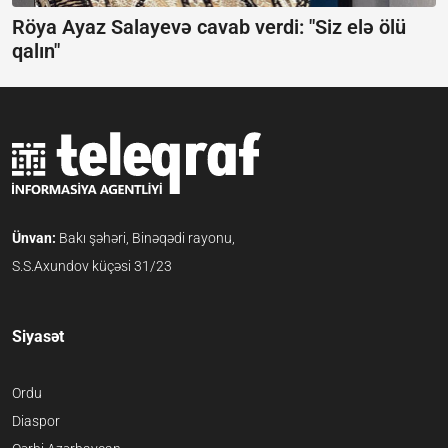
Röya Ayaz Salayevə cavab verdi:
"Siz elə ölü
qalın"
Ünvan:
Bakı şəhəri, Binəqədi rayonu,
S.S.Axundov küçəsi 31/23
Siyasət
Ordu
Diaspor