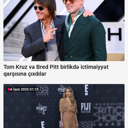
Tom Kruz və Bred Pitt birlikdə ictimaiyyət
qarşısına çıxdılar
6 İyun 2025 01:15