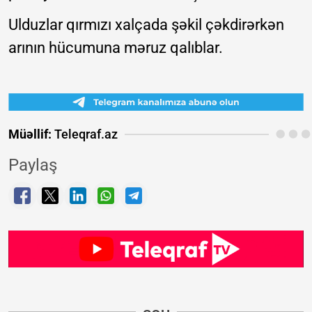
Ulduzlar qırmızı xalçada şəkil çəkdirərkən
arının hücumuna məruz qalıblar.
Müəllif:
Teleqraf.az
Paylaş