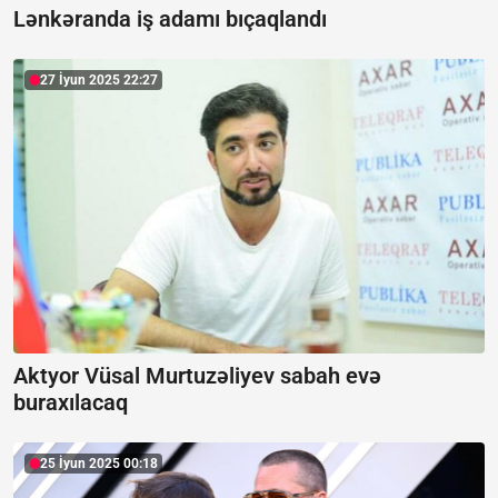
Lənkəranda iş adamı bıçaqlandı
27 İyun 2025 22:27
Aktyor Vüsal Murtuzəliyev sabah evə
buraxılacaq
25 İyun 2025 00:18