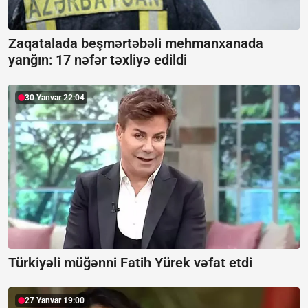
Zaqatalada beşmərtəbəli mehmanxanada
yanğın:
17 nəfər təxliyə edildi
30 Yanvar 22:04
Türkiyəli müğənni Fatih Yürek vəfat etdi
27 Yanvar 19:00