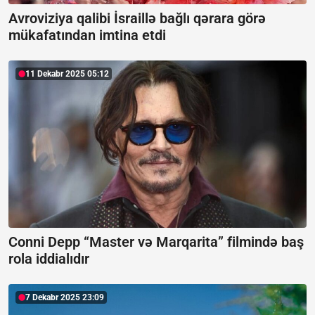
Avroviziya qalibi İsraillə bağlı qərara görə
mükafatından imtina etdi
11 Dekabr 2025 05:12
Conni Depp “Master və Marqarita” filmində baş
rola iddialıdır
7 Dekabr 2025 23:09