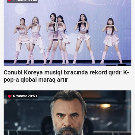
17 Yanvar 03:48
Cənubi Koreya musiqi ixracında rekord qırdı:
K-
pop-a qlobal maraq artır
16 Yanvar 20:53