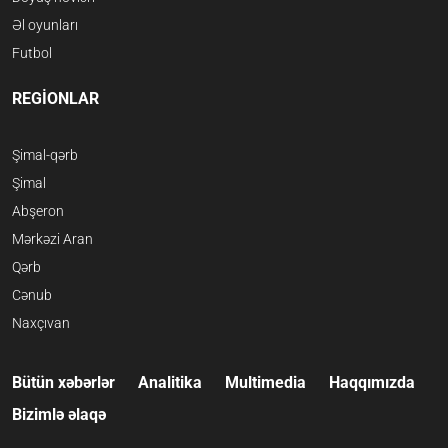
Əl oyunları
Futbol
REGİONLAR
Şimal-qərb
Şimal
Abşeron
Mərkəzi Aran
Qərb
Cənub
Naxçıvan
Bütün xəbərlər
Analitika
Multimedia
Haqqımızda
Bizimlə əlaqə