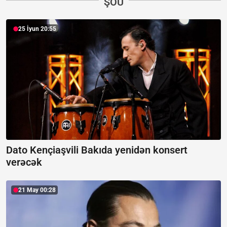
ŞOU
25 İyun 20:55
Dato Kençiaşvili Bakıda yenidən konsert
verəcək
21 May 00:28