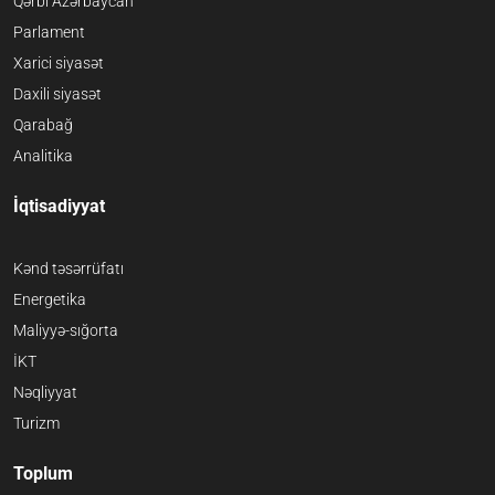
Qərbi Azərbaycan
Parlament
Xarici siyasət
Daxili siyasət
Qarabağ
Analitika
İqtisadiyyat
Kənd təsərrüfatı
Energetika
Maliyyə-sığorta
İKT
Nəqliyyat
Turizm
Toplum