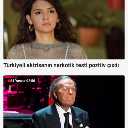
Türkiyəli aktrisanın narkotik testi pozitiv çıxdı
24 Yanvar 02:56