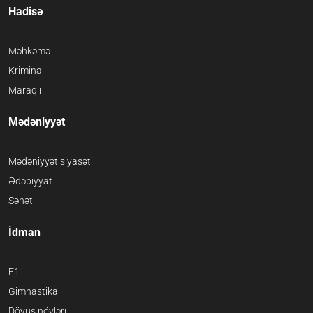
Hadisə
Məhkəmə
Kriminal
Maraqlı
Mədəniyyət
Mədəniyyət siyasəti
Ədəbiyyat
Sənət
İdman
F1
Gimnastika
Döyüş növləri