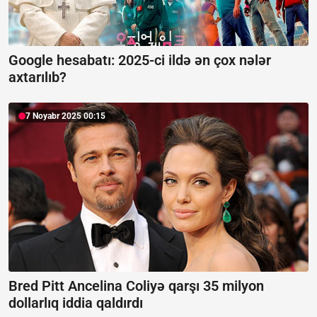
Google hesabatı:
2025-ci ildə ən çox nələr
axtarılıb?
7 Noyabr 2025 00:15
Bred Pitt Ancelina Coliyə qarşı 35 milyon
dollarlıq iddia qaldırdı