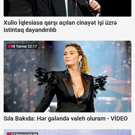
Xulio İqlesiasa qarşı açılan cinayət işi üzrə
istintaq dayandırılıb
18 Yanvar 22:17
Sıla Bakıda: Hər gələndə valeh oluram -
VİDEO