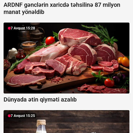
ARDNF gənclərin xaricdə təhsilinə 87 milyon
manat yönəldib
7 Avqust 15:28
Dünyada ətin qiyməti azalıb
7 Avqust 15:25