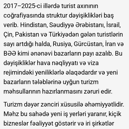
2017–2025-ci illərdə turist axınının
coğrafiyasında struktur dəyişiklikləri baş
verib. Hindistan, Səudiyyə Ərəbistanı, İsrail,
Çin, Pakistan və Türkiyədən gələn turistlərin
sayı artdığı halda, Rusiya, Gürcüstan, İran və
BƏƏ kimi ənənəvi bazarların payı azalıb. Bu
dəyişikliklər hava nəqliyyatı və viza
rejimindəki yeniliklərlə əlaqədardır və yeni
bazarların tələblərinə uyğun turizm
məhsullarının hazırlanmasını zəruri edir.
Turizm dəyər zənciri xüsusilə əhəmiyyətlidir.
Məhz bu sahədə yeni iş yerləri yaranır, kiçik
bizneslər fəaliyyət göstərir və iri şirkətlər