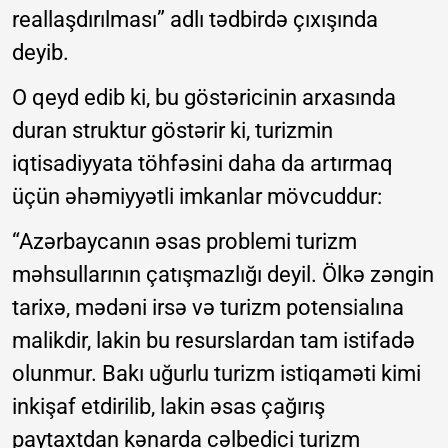
reallaşdırılması” adlı tədbirdə çıxışında
deyib.
O qeyd edib ki, bu göstəricinin arxasında
duran struktur göstərir ki, turizmin
iqtisadiyyata töhfəsini daha da artırmaq
üçün əhəmiyyətli imkanlar mövcuddur:
“Azərbaycanın əsas problemi turizm
məhsullarının çatışmazlığı deyil. Ölkə zəngin
tarixə, mədəni irsə və turizm potensialına
malikdir, lakin bu resurslardan tam istifadə
olunmur. Bakı uğurlu turizm istiqaməti kimi
inkişaf etdirilib, lakin əsas çağırış
paytaxtdan kənarda cəlbedici turizm