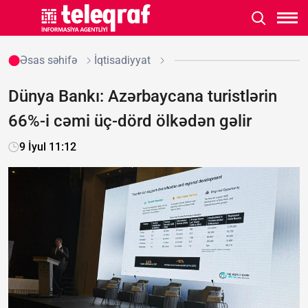
Əsas səhifə
İqtisadiyyat
Dünya Bankı: Azərbaycana turistlərin
66%-i cəmi üç-dörd ölkədən gəlir
9 İyul 11:12