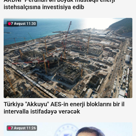
istehsalçısına investisiya edib
7 Avqust 11:30
Türkiyə "Akkuyu" AES-in enerji bloklarını bir il
intervalla istifadəyə verəcək
7 Avqust 11:26