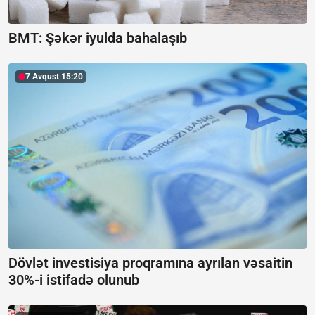
BMT: Şəkər iyulda bahalaşıb
7 Avqust 15:20
Dövlət investisiya proqramına ayrılan vəsaitin
30%-i istifadə olunub