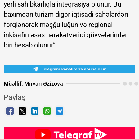
yerli sahibkarlıqla inteqrasiya olunur. Bu
baxımdan turizm digər iqtisadi sahələrdən
fərqlənərək məşğulluğun və regional
inkişafın əsas hərəkətverici qüvvələrindən
biri hesab olunur”.
Müəllif:
Mirvari Əzizova
Paylaş