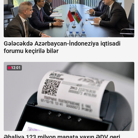
Gələcəkdə Azərbaycan-İndoneziya iqtisadi
forumu keçirilə bilər
12:01
Əhaliyə 123 milyon manata yaxın ƏDV geri