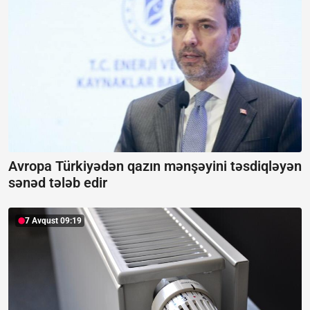
Avropa Türkiyədən qazın mənşəyini təsdiqləyən
sənəd tələb edir
7 Avqust 09:19