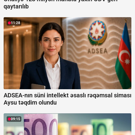
qaytarılıb
11:28
ADSEA-nın süni intellekt əsaslı rəqəmsal siması
Aysu təqdim olundu
09:15