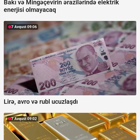
Bakı və Mingəçevirin ərazilərində elektrik
enerjisi olmayacaq
7 Avqust 09:06
Lirə, avro və rubl ucuzlaşdı
7 Avqust 09:02