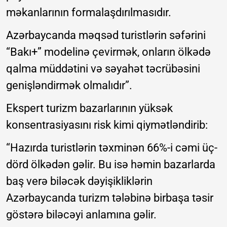
məkanlarının formalaşdırılmasıdır.
Azərbaycanda məqsəd turistlərin səfərini
“Bakı+” modelinə çevirmək, onların ölkədə
qalma müddətini və səyahət təcrübəsini
genişləndirmək olmalıdır”.
Ekspert turizm bazarlarının yüksək
konsentrasiyasını risk kimi qiymətləndirib:
“Hazırda turistlərin təxminən 66%-i cəmi üç-
dörd ölkədən gəlir. Bu isə həmin bazarlarda
baş verə biləcək dəyişikliklərin
Azərbaycanda turizm tələbinə birbaşa təsir
göstərə biləcəyi anlamına gəlir.