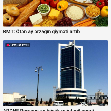
BMT: Ötən ay ərzağın qiyməti artıb
7 Avqust 12:10
ARDNF Perunun ən böyük müstəqil enerji