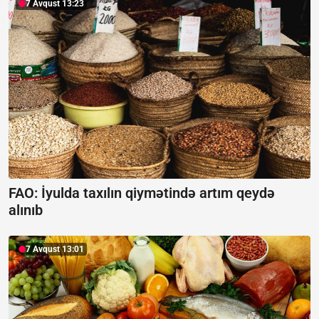
7 Avqust 13:23
FAO: İyulda taxılın qiymətində artım qeydə
alınıb
7 Avqust 13:01