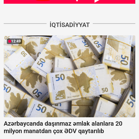
İQTISADIYYAT
12:49
Azərbaycanda daşınmaz əmlak alanlara 20
milyon manatdan çox ƏDV qaytarılıb