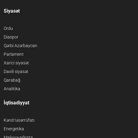
Siyasət
Ordu
Diaspor
Qərbi Azərbaycan
Parlament
Xarici siyasət
Daxili siyasət
Qarabağ
Analitika
İqtisadiyyat
Kənd təsərrüfatı
Energetika
Maliyyə-sığorta