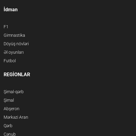
İdman
F1
Gimnastika
Döyüş növləri
Əl oyunları
Futbol
REGİONLAR
Şimal-qərb
Şimal
Abşeron
Mərkəzi Aran
Qərb
Cənub