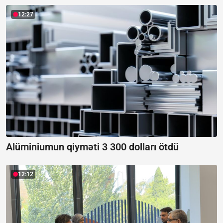
12:27
Alüminiumun qiyməti 3 300 dolları ötdü
12:12