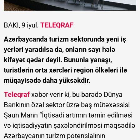
BAKI, 9 iyul.
TELEQRAF
Azərbaycanda turizm sektorunda yeni iş
yerləri yaradılsa da, onların sayı hələ
kifayət qədər deyil. Bununla yanaşı,
turistlərin orta xərcləri region ölkələri ilə
müqayisədə daha yüksəkdir.
Teleqraf
xəbər verir ki, bu barədə Dünya
Bankının özəl sektor üzrə baş mütəxəssisi
Şaun Mann “İqtisadi artımın təmin edilməsi
və iqtisadiyyatın şaxələndirilməsi məqsədilə
Azərbaycanın turizm potensialının