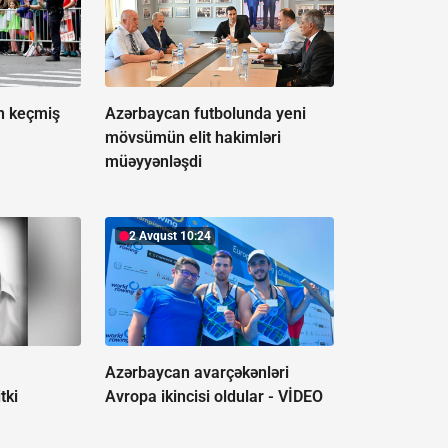
ən keçmiş
Azərbaycan futbolunda yeni
mövsümün elit hakimləri
müəyyənləşdi
2 Avqust 10:24
Azərbaycan avarçəkənləri
tki
Avropa ikincisi oldular -
VİDEO