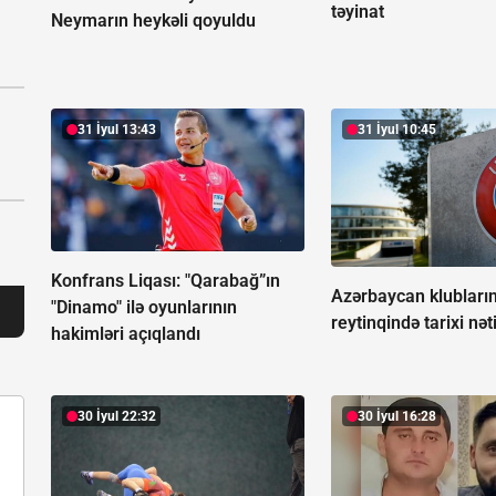
təyinat
Neymarın heykəli qoyuldu
31 İyul 13:43
31 İyul 10:45
Konfrans Liqası: "Qarabağ”ın
Azərbaycan klublar
"Dinamo" ilə oyunlarının
reytinqində tarixi nət
hakimləri açıqlandı
30 İyul 22:32
30 İyul 16:28