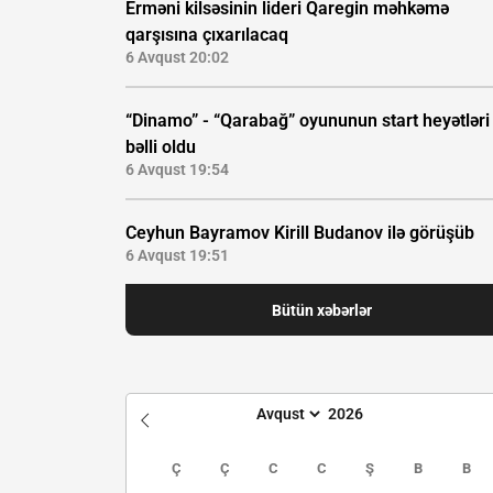
Erməni kilsəsinin lideri Qaregin məhkəmə
qarşısına çıxarılacaq
6 Avqust 20:02
“Dinamo” - “Qarabağ” oyununun start heyətləri
bəlli oldu
6 Avqust 19:54
Ceyhun Bayramov Kirill Budanov ilə görüşüb
6 Avqust 19:51
Bütün xəbərlər
Ç
Ç
C
C
Ş
B
B