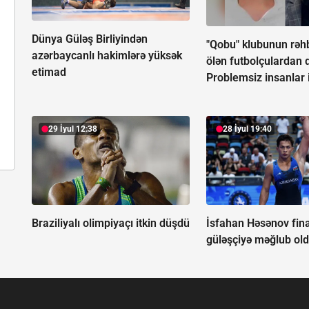
Dünya Güləş Birliyindən
"Qobu" klubunun rəh
azərbaycanlı hakimlərə yüksək
ölən futbolçulardan d
etimad
Problemsiz insanlar i
29 İyul 12:38
28 İyul 19:40
Braziliyalı olimpiyaçı itkin düşdü
İsfahan Həsənov fina
güləşçiyə məğlub ol