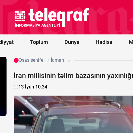
-
“Qarabağ”
oyununun
start
heyətləri
bəlli oldu
diyyat
Toplum
Dünya
Hadisə
M
Əsas səhifə
İdman
İran millisinin təlim bazasının yaxınlı
13 İyun 10:34