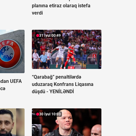
planına etiraz olaraq istefa
verdi
31 İyul 00:49
“Qarabağ” penaltilərdə
ından UEFA
uduzaraq Konfrans Liqasına
icə
düşdü -
YENİLƏNDİ
30 İyul 10:03