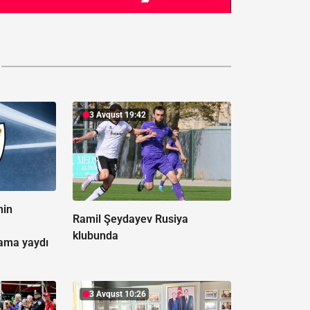
3 Avqust 19:42
nin
Ramil Şeydayev Rusiya
klubunda
ama yaydı
3 Avqust 10:26