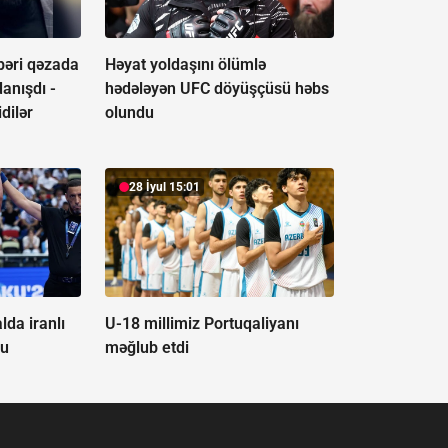
bəri qəzada
Həyat yoldaşını ölümlə
anışdı -
hədələyən UFC döyüşçüsü həbs
dilər
olundu
28 İyul 15:01
lda iranlı
U-18 millimiz Portuqaliyanı
du
məğlub etdi