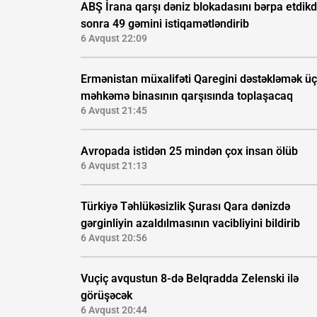
ABŞ İrana qarşı dəniz blokadasını bərpa etdik
sonra 49 gəmini istiqamətləndirib
6 Avqust 22:09
Ermənistan müxalifəti Qaregini dəstəkləmək ü
məhkəmə binasının qarşısında toplaşacaq
6 Avqust 21:45
Avropada istidən 25 mindən çox insan ölüb
6 Avqust 21:13
Türkiyə Təhlükəsizlik Şurası Qara dənizdə
gərginliyin azaldılmasının vacibliyini bildirib
6 Avqust 20:56
Vuçiç avqustun 8-də Belqradda Zelenski ilə
görüşəcək
6 Avqust 20:44