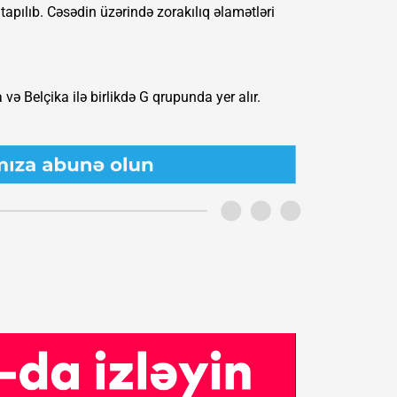
pılıb. Cəsədin üzərində zorakılıq əlamətləri
 və Belçika ilə birlikdə G qrupunda yer alır.