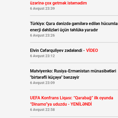
üzərinə çox getmək istəmədim
6 Avqust 23:39
Türkiyə: Qara dənizdə gəmilərə edilən hücumla
enerji dəhlizləri üçün təhlükə yaradır
6 Avqust 23:26
Elvin Cəfərquliyev zədələndi -
VİDEO
6 Avqust 23:12
Matviyenko: Rusiya-Ermənistan münasibətləri
"birtərəfli küçəyə" bənzəyir
6 Avqust 23:09
UEFA Konfrans Liqası:
“Qarabağ” ilk oyunda
“Dinamo”ya uduzdu - YENİLƏNDİ
6 Avqust 22:58