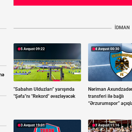
İDMAN
5 Avqust 09:22
4 Avqust 00:30
nə
"Sabahın Ulduzları" yarışında
Nəriman Axundzadə
"Şəfa"nı "Rekord" əvəzləyəcək
transferi ilə bağlı
“Ərzurumspor” açıql
3 Avqust 19:01
3 Avqust 11:16