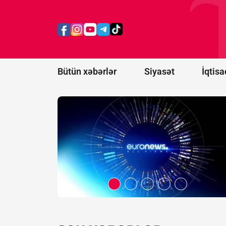
Belarus
"Euronews"u
ekstremist
resurslar
siyahısına
əlavə etdi
Bütün xəbərlər
Siyasət
İqtisa