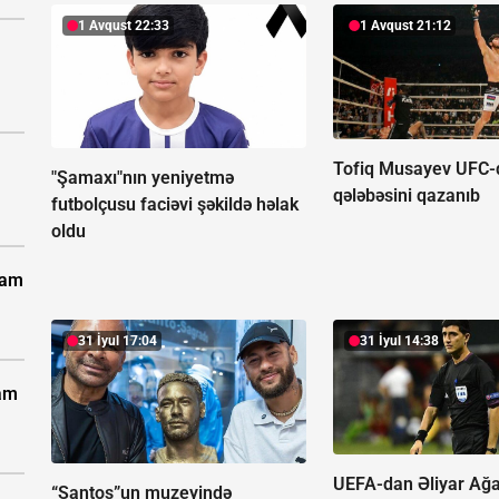
1 Avqust 22:33
1 Avqust 21:12
Tofiq Musayev UFC-d
"Şamaxı"nın yeniyetmə
qələbəsini qazanıb
futbolçusu faciəvi şəkildə həlak
oldu
vam
31 İyul 17:04
31 İyul 14:38
vam
UEFA-dan Əliyar Ağ
“Santos”un muzeyində