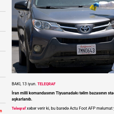
BAKI, 13 iyun.
TELEQRAF
İran milli komandasının Tiyuanadakı təlim bazasının st
aşkarlanıb.
xəbər verir ki, bu barədə Actu Foot AFP məlumat 
Teleqraf
ın