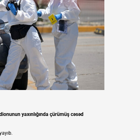
adionunun yaxınlığında çürümüş cəsəd
yayıb.