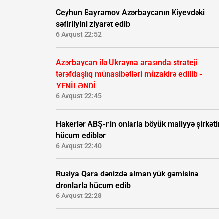
Ceyhun Bayramov Azərbaycanın Kiyevdəki
səfirliyini ziyarət edib
6 Avqust 22:52
Azərbaycan ilə Ukrayna arasında strateji
tərəfdaşlıq münasibətləri müzakirə edilib -
YENİLƏNDİ
6 Avqust 22:45
Hakerlər ABŞ-nin onlarla böyük maliyyə şirkəti
hücum ediblər
6 Avqust 22:40
Rusiya Qara dənizdə alman yük gəmisinə
dronlarla hücum edib
6 Avqust 22:28