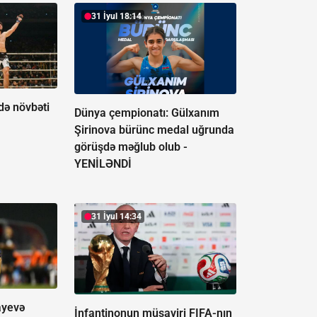
31 İyul 18:14
ə növbəti
Dünya çempionatı: Gülxanım
Şirinova bürünc medal uğrunda
görüşdə məğlub olub -
YENİLƏNDİ
31 İyul 14:34
ayevə
İnfantinonun müşaviri FIFA-nın