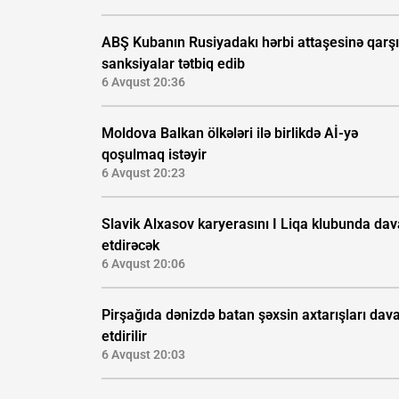
ABŞ Kubanın Rusiyadakı hərbi attaşesinə qarşı
sanksiyalar tətbiq edib
6 Avqust 20:36
Moldova Balkan ölkələri ilə birlikdə Aİ-yə
qoşulmaq istəyir
6 Avqust 20:23
Slavik Alxasov karyerasını I Liqa klubunda da
etdirəcək
6 Avqust 20:06
Pirşağıda dənizdə batan şəxsin axtarışları da
etdirilir
6 Avqust 20:03