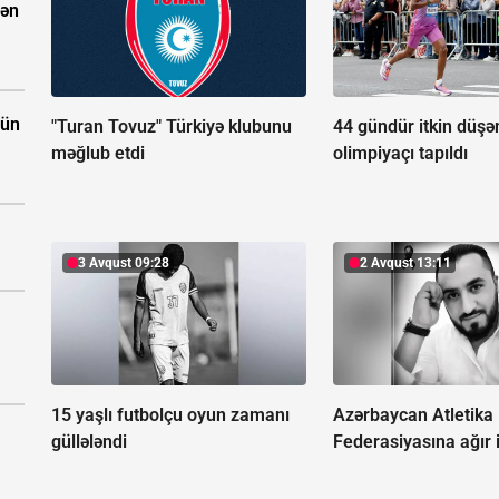
dən
çün
"Turan Tovuz" Türkiyə klubunu
44 gündür itkin düş
məğlub etdi
olimpiyaçı tapıldı
3 Avqust 09:28
2 Avqust 13:11
15 yaşlı futbolçu oyun zamanı
Azərbaycan Atletika
güllələndi
Federasiyasına ağır i