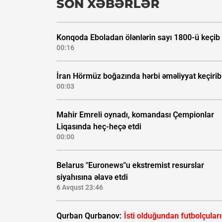
SON XƏBƏRLƏR
Konqoda Eboladan ölənlərin sayı 1800-ü keçib
00:16
İran Hörmüz boğazında hərbi əməliyyat keçirib
00:03
Mahir Emreli oynadı, komandası Çempionlar
Liqasında heç-heçə etdi
00:00
Belarus "Euronews"u ekstremist resurslar
siyahısına əlavə etdi
6 Avqust 23:46
Qurban Qurbanov:
İsti olduğundan futbolçular