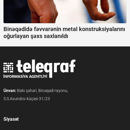
Binəqədidə fəvvarənin metal konstruksiyalarını
oğurlayan şəxs saxlanıldı
Ünvan:
Bakı şəhəri, Binəqədi rayonu,
S.S.Axundov küçəsi 31/23
Siyasət