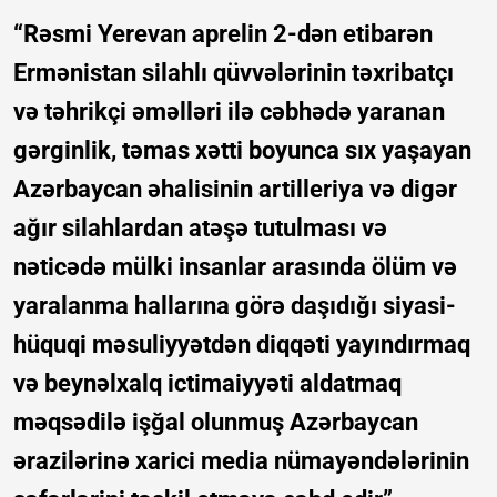
“Rəsmi Yerevan aprelin 2-dən etibarən
Ermənistan silahlı qüvvələrinin təxribatçı
və təhrikçi əməlləri ilə cəbhədə yaranan
gərginlik, təmas xətti boyunca sıx yaşayan
Azərbaycan əhalisinin artilleriya və digər
ağır silahlardan atəşə tutulması və
nəticədə mülki insanlar arasında ölüm və
yaralanma hallarına görə daşıdığı siyasi-
hüquqi məsuliyyətdən diqqəti yayındırmaq
və beynəlxalq ictimaiyyəti aldatmaq
məqsədilə işğal olunmuş Azərbaycan
ərazilərinə xarici media nümayəndələrinin