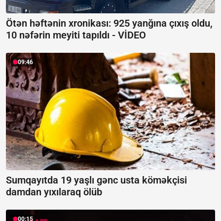
Ötən həftənin xronikası: 925 yanğına çıxış oldu,
10 nəfərin meyiti tapıldı -
VİDEO
09:46
Sumqayıtda 19 yaşlı gənc usta köməkçisi
damdan yıxılaraq ölüb
00:15