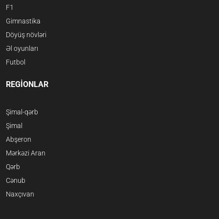
F1
Gimnastika
Döyüş növləri
Əl oyunları
Futbol
REGİONLAR
Şimal-qərb
Şimal
Abşeron
Mərkəzi Aran
Qərb
Cənub
Naxçıvan