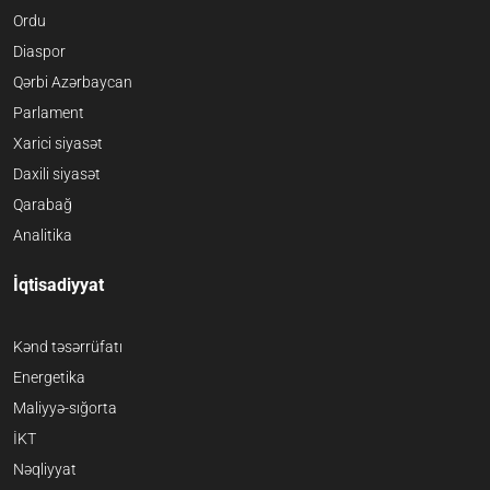
Ordu
Diaspor
Qərbi Azərbaycan
Parlament
Xarici siyasət
Daxili siyasət
Qarabağ
Analitika
İqtisadiyyat
Kənd təsərrüfatı
Energetika
Maliyyə-sığorta
İKT
Nəqliyyat