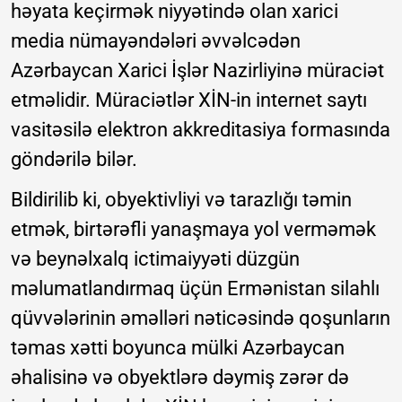
həyata keçirmək niyyətində olan xarici
media nümayəndələri əvvəlcədən
Azərbaycan Xarici İşlər Nazirliyinə müraciət
etməlidir. Müraciətlər XİN-in internet saytı
vasitəsilə elektron akkreditasiya formasında
göndərilə bilər.
Bildirilib ki, obyektivliyi və tarazlığı təmin
etmək, birtərəfli yanaşmaya yol verməmək
və beynəlxalq ictimaiyyəti düzgün
məlumatlandırmaq üçün Ermənistan silahlı
qüvvələrinin əməlləri nəticəsində qoşunların
təmas xətti boyunca mülki Azərbaycan
əhalisinə və obyektlərə dəymiş zərər də