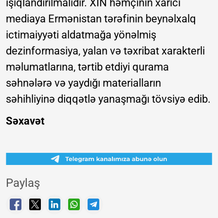
işıqlandırılmalıdır. XİN həmçinin xarici
mediaya Ermənistan tərəfinin beynəlxalq
ictimaiyyəti aldatmağa yönəlmiş
dezinformasiya, yalan və təxribat xarakterli
məlumatlarına, tərtib etdiyi qurama
səhnələrə və yaydığı materialların
səhihliyinə diqqətlə yanaşmağı tövsiyə edib.
Səxavət
Paylaş