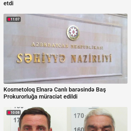
etdi
11:07
Kosmetoloq Elnarə Canlı barəsində Baş
Prokurorluğa müraciət edildi
10:08