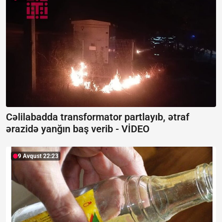
Cəlilabadda transformator partlayıb, ətraf
ərazidə yanğın baş verib -
VİDEO
9 Avqust 22:23