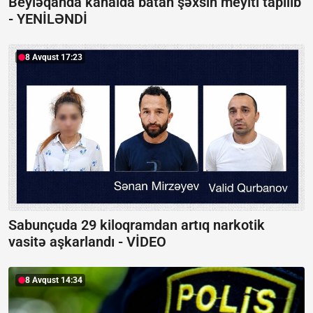
Beyləqanda kanalda batan şəxsin meyiti tapılıb
-
YENİLƏNDİ
8 Avqust 17:23
Sabunçuda 29 kiloqramdan artıq narkotik
vasitə aşkarlandı -
VİDEO
8 Avqust 14:34