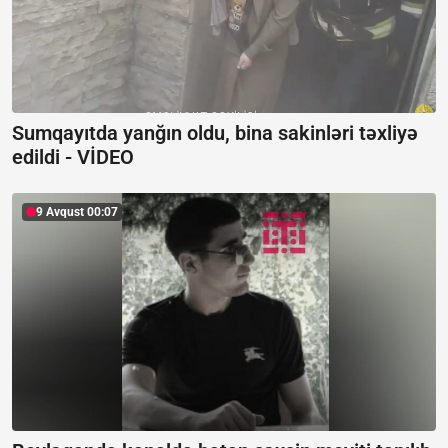
Sumqayıtda yanğın oldu, bina sakinləri təxliyə
edildi -
VİDEO
9 Avqust 00:07