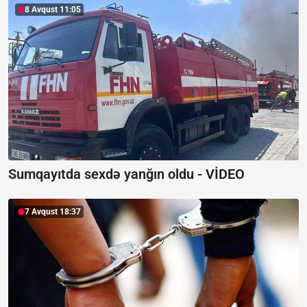
8 Avqust 11:05
Sumqayıtda sexdə yanğın oldu -
VİDEO
7 Avqust 18:37