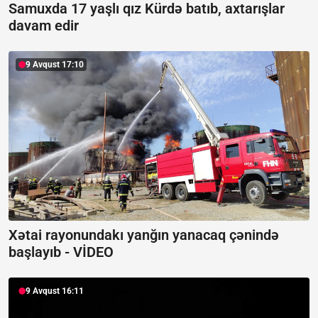
Samuxda 17 yaşlı qız Kürdə batıb, axtarışlar
davam edir
9 Avqust 17:10
Xətai rayonundakı yanğın yanacaq çənində
başlayıb -
VİDEO
9 Avqust 16:11