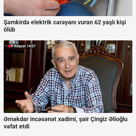
Şəmkirdə elektrik cərəyanı vuran 62 yaşlı kişi
ölüb
9 Avqust 14:07
Əməkdar incəsənət xadimi, şair Çingiz Əlioğlu
vəfat etdi