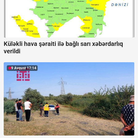
Küləkli hava şəraiti ilə bağlı sarı xəbərdarlıq
verildi
9 Avqust 17:14