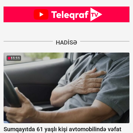
HADISƏ
11:11
Sumqayıtda 61 yaşlı kişi avtomobilində vəfat