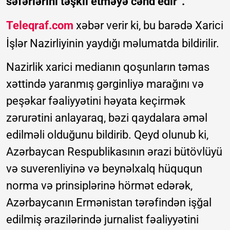
səfərlərini təşkil etməyə cəhd edir”.
Teleqraf.com
xəbər verir ki, bu barədə Xarici
İşlər Nazirliyinin yaydığı məlumatda bildirilir.
Nazirlik xarici medianın qoşunların təmas
xəttində yaranmış gərginliyə marağını və
peşəkar fəaliyyətini həyata keçirmək
zərurətini anlayaraq, bəzi qaydalara əməl
edilməli olduğunu bildirib. Qeyd olunub ki,
Azərbaycan Respublikasının ərazi bütövlüyü
və suverenliyinə və beynəlxalq hüququn
norma və prinsiplərinə hörmət edərək,
Azərbaycanın Ermənistan tərəfindən işğal
edilmiş ərazilərində jurnalist fəaliyyətini