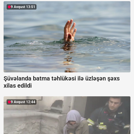
9 Avqust 13:51
Şüvəlanda batma təhlükəsi ilə üzləşən şəxs
xilas edildi
9 Avqust 12:44