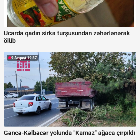
Ucarda qadın sirkə turşusundan zəhərlənərək
ölüb
9 Avqust 19:37
Gəncə-Kəlbəcər yolunda "Kamaz" ağaca çırpıldı