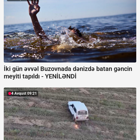
İki gün əvvəl Buzovnada dənizdə batan gəncin
meyiti tapıldı -
YENİLƏNDİ
4 Avqust 09:21