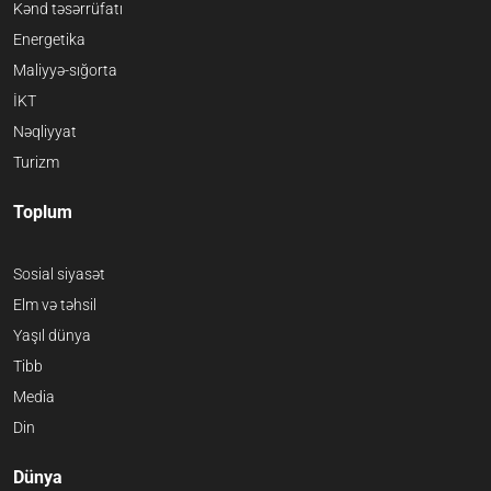
Kənd təsərrüfatı
Energetika
Maliyyə-sığorta
İKT
Nəqliyyat
Turizm
Toplum
Sosial siyasət
Elm və təhsil
Yaşıl dünya
Tibb
Media
Din
Dünya