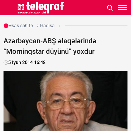
Əsas səhifə
Hadisə
Azərbaycan-ABŞ əlaqələrində
“Morninqstar düyünü” yoxdur
5 İyun 2014 16:48