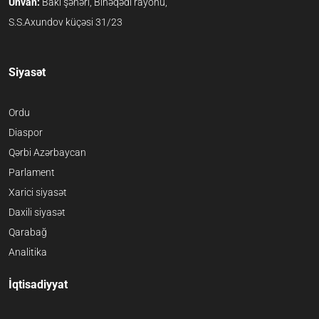
Ünvan:
Bakı şəhəri, Binəqədi rayonu,
S.S.Axundov küçəsi 31/23
Siyasət
Ordu
Diaspor
Qərbi Azərbaycan
Parlament
Xarici siyasət
Daxili siyasət
Qarabağ
Analitika
İqtisadiyyat