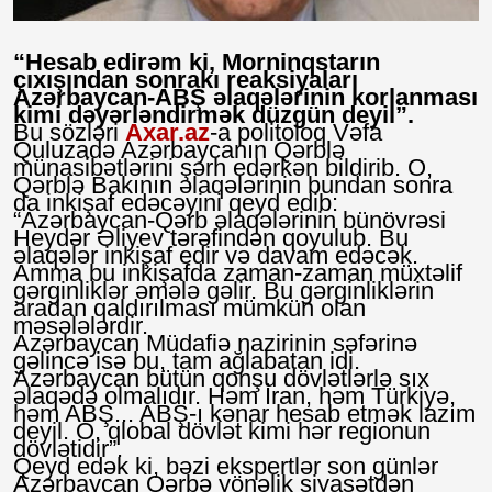
“Hesab edirəm ki, Morninqstarın
çıxışından sonrakı reaksiyaları
Azərbaycan-ABŞ əlaqələrinin korlanması
kimi dəyərləndirmək düzgün deyil”.
Bu sözləri
Axar.az
-a politoloq Vəfa
Quluzadə Azərbaycanın Qərblə
münasibətlərini şərh edərkən bildirib. O,
Qərblə Bakının əlaqələrinin bundan sonra
da inkişaf edəcəyini qeyd edib:
“Azərbaycan-Qərb əlaqələrinin bünövrəsi
Heydər Əliyev tərəfindən qoyulub. Bu
əlaqələr inkişaf edir və davam edəcək.
Amma bu inkişafda zaman-zaman müxtəlif
gərginliklər əmələ gəlir. Bu gərginliklərin
aradan qaldırılması mümkün olan
məsələlərdir.
Azərbaycan Müdafiə nazirinin səfərinə
gəlincə isə bu, tam ağlabatan idi.
Azərbaycan bütün qonşu dövlətlərlə sıx
əlaqədə olmalıdır. Həm İran, həm Türkiyə,
həm ABŞ... ABŞ-ı kənar hesab etmək lazım
deyil. O, qlobal dövlət kimi hər regionun
dövlətidir”.
Qeyd edək ki, bəzi ekspertlər son günlər
Azərbaycan Qərbə yönəlik siyasətdən