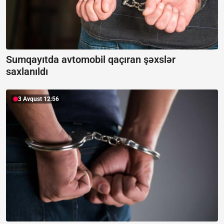
Sumqayıtda avtomobil qaçıran şəxslər
saxlanıldı
3 Avqust 12:56