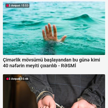
3 Avqust 15:53
Çimərlik mövsümü başlayandan bu günə kimi
40 nəfərin meyiti çıxarılıb -
RƏSMİ
3 Avqust 15:46