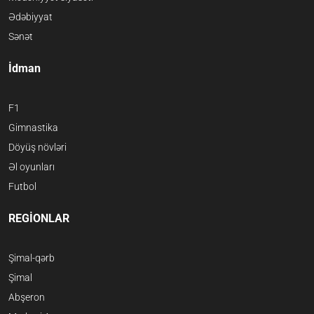
Ədəbiyyat
Sənət
İdman
F1
Gimnastika
Döyüş növləri
Əl oyunları
Futbol
REGİONLAR
Şimal-qərb
Şimal
Abşeron