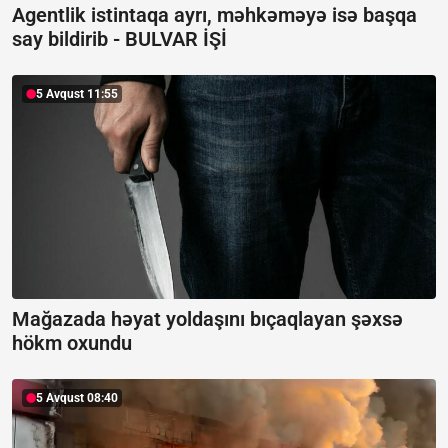
Agentlik istintaqa ayrı, məhkəməyə isə başqa
say bildirib -
BULVAR İŞİ
5 Avqust 11:55
Mağazada həyat yoldaşını bıçaqlayan şəxsə
hökm oxundu
5 Avqust 08:40