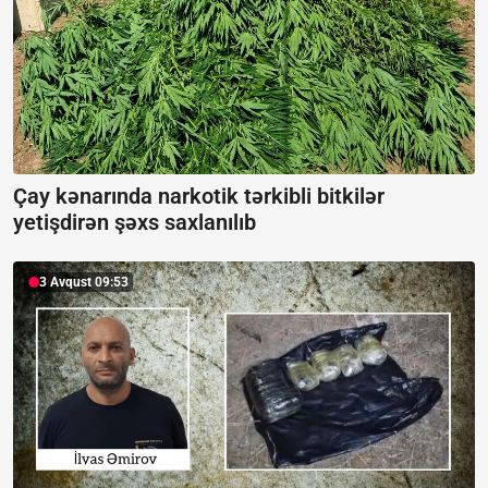
Çay kənarında narkotik tərkibli bitkilər
yetişdirən şəxs saxlanılıb
3 Avqust 09:53