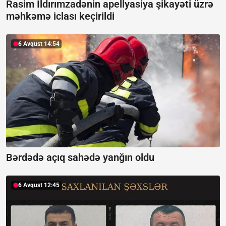
Rasim İldırımzadənin apellyasiya şikayəti üzrə
məhkəmə iclası keçirildi
6 Avqust 14:54
Bərdədə açıq sahədə yanğın oldu
6 Avqust 12:45