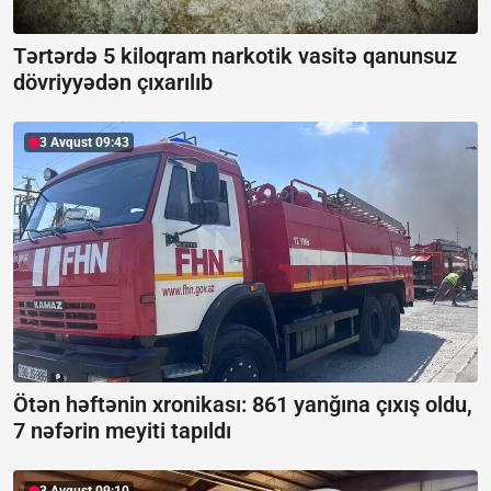
Tərtərdə 5 kiloqram narkotik vasitə qanunsuz
dövriyyədən çıxarılıb
3 Avqust 09:43
Ötən həftənin xronikası: 861 yanğına çıxış oldu,
7 nəfərin meyiti tapıldı