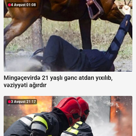
4 Avqust 01:08
Mingəçevirdə 21 yaşlı gənc atdan yıxılıb,
vəziyyəti ağırdır
3 Avqust 21:17