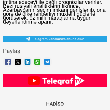
imtina edəcəyi ilə bağlı proqnozlar verirlər.
Bəzi rusiyalı analitiklərin fikrincə,
Azərbaycanın seçim imkanı genişlənib, ona
görə də ölkə rəhbərliyi müxtəlif güclərlə
görüşərək, öz milli maraqlarına uyğun
dəyərləndirmə aparır.
Paylaş
HADISƏ