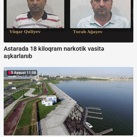
Astarada 18 kiloqram narkotik vasitə
aşkarlanıb
5 Avqust 11:58