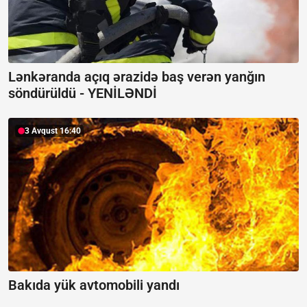
Lənkəranda açıq ərazidə baş verən yanğın
söndürüldü -
YENİLƏNDİ
3 Avqust 16:40
Bakıda yük avtomobili yandı