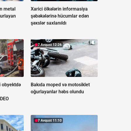
in metal
Xarici ölkələrin informasiya
ğurlayan
şəbəkələrinə hücumlar edən
şəxslər saxlanıldı
7 Avqust 12:26
i obyektdə
Bakıda moped və motosiklet
oğurlayanlar həbs olundu
İDEO
7 Avqust 11:10