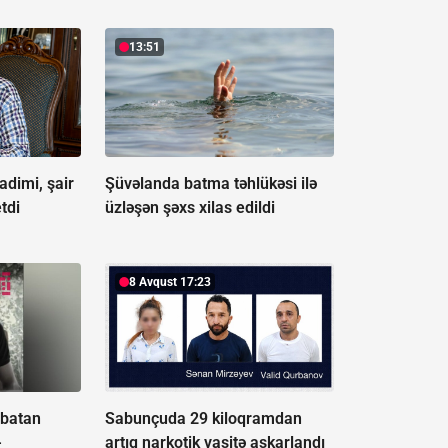
13:51
dimi, şair
Şüvəlanda batma təhlükəsi ilə
etdi
üzləşən şəxs xilas edildi
8 Avqust 17:23
 batan
Sabunçuda 29 kiloqramdan
-
artıq narkotik vasitə aşkarlandı