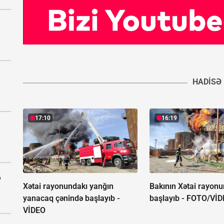
HADISƏ
17:10
16:19
ə
Xətai rayonundakı yanğın
Bakının Xətai rayon
yanacaq çənində başlayıb -
başlayıb -
FOTO/VİD
VİDEO