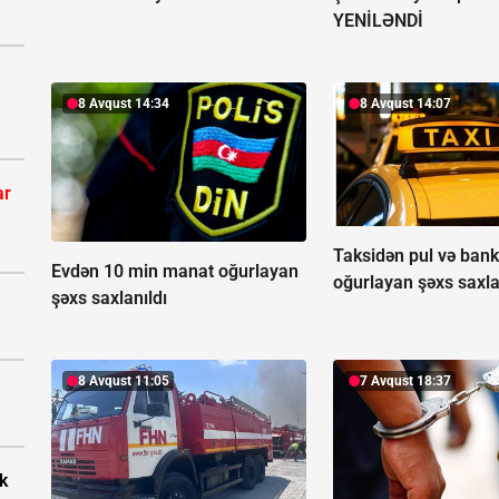
YENİLƏNDİ
8 Avqust 14:34
8 Avqust 14:07
ar
Taksidən pul və bank 
Evdən 10 min manat oğurlayan
oğurlayan şəxs saxla
şəxs saxlanıldı
8 Avqust 11:05
7 Avqust 18:37
k