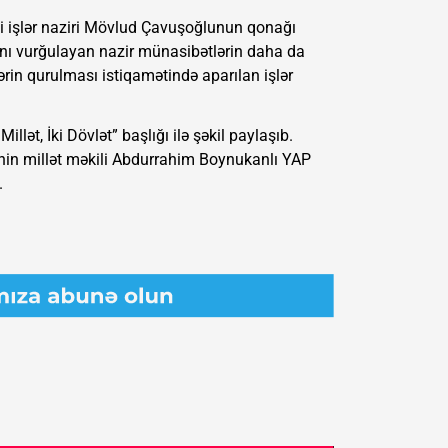
ci işlər naziri Mövlud Çavuşoğlunun qonağı
ını vurğulayan nazir münasibətlərin daha da
rin qurulması istiqamətində aparılan işlər
lət, İki Dövlət” başlığı ilə şəkil paylaşıb.
in millət məkili Abdurrahim Boynukanlı YAP
.