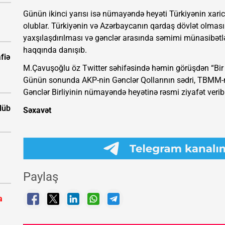
Günün ikinci yarısı isə nümayəndə heyəti Türkiyənin xari
olublar. Türkiyənin və Azərbaycanın qardaş dövlət olmas
yaxşılaşdırılması və gənclər arasında səmimi münasibətlə
haqqında danışıb.
fiə
M.Çavuşoğlu öz Twitter səhifəsində həmin görüşdən “Bir Mil
Günün sonunda AKP-nin Gənclər Qollarının sədri, TBMM-n
Gənclər Birliyinin nümayəndə heyətinə rəsmi ziyafət verib
ölüb
Səxavət
Paylaş
a