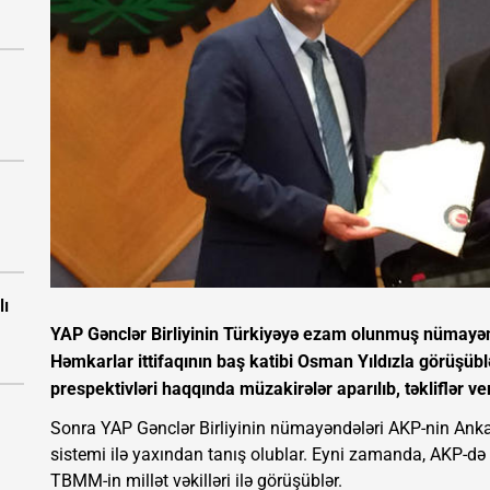
lı
YAP Gənclər Birliyinin Türkiyəyə ezam olunmuş nümayənd
Həmkarlar ittifaqının baş katibi Osman Yıldızla görüşübl
prespektivləri haqqında müzakirələr aparılıb, təkliflər ver
Sonra YAP Gənclər Birliyinin nümayəndələri AKP-nin Ank
sistemi ilə yaxından tanış olublar. Eyni zamanda, AKP-də Q
TBMM-in millət vəkilləri ilə görüşüblər.