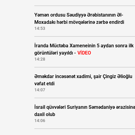
Yəmən ordusu Səudiyyə Ərəbistanının Əl-
Moxadakı hərbi mövqələrinə zərbə endirdi
14:53
İranda Müctəba Xameneinin 5 aydan sonra ilk
görüntüləri yayıldı -
VİDEO
14:28
Əməkdar incəsənət xadimi, şair Çingiz Əlioğlu
vəfat etdi
14:07
İsrail qüvvələri Suriyanın Səmədaniyə ərazisin
daxil olub
14:06