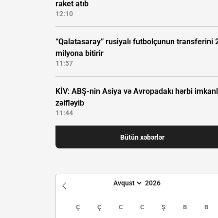
raket atıb
12:10
“Qalatasaray” rusiyalı futbolçunun transferini 
milyona bitirir
11:57
KİV: ABŞ-nin Asiya və Avropadakı hərbi imkanl
zəifləyib
11:44
Bütün xəbərlər
Ç
Ç
C
C
Ş
B
B