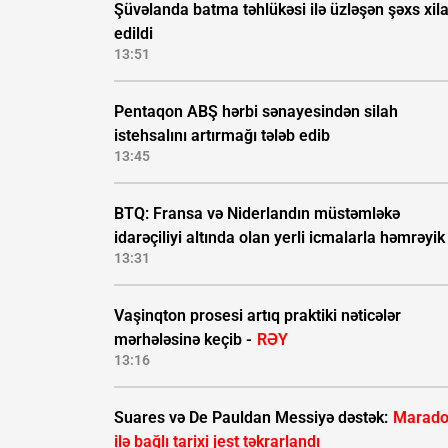
Şüvəlanda batma təhlükəsi ilə üzləşən şəxs xil
edildi
13:51
Pentaqon ABŞ hərbi sənayesindən silah
istehsalını artırmağı tələb edib
13:45
BTQ: Fransa və Niderlandın müstəmləkə
idarəçiliyi altında olan yerli icmalarla həmrəyik
13:31
Vaşinqton prosesi artıq praktiki nəticələr
mərhələsinə keçib -
RƏY
13:16
Suares və De Pauldan Messiyə dəstək:
Marad
ilə bağlı tarixi jest təkrarlandı