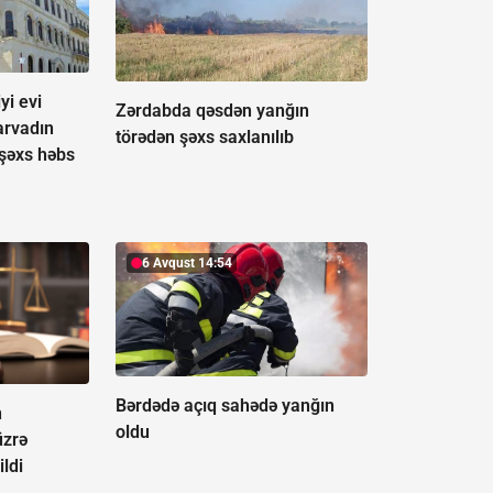
yi evi
Zərdabda qəsdən yanğın
arvadın
törədən şəxs saxlanılıb
şəxs həbs
6 Avqust 14:54
Bərdədə açıq sahədə yanğın
n
oldu
üzrə
ildi