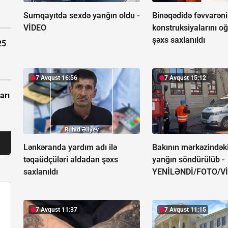
Sumqayıtda sexdə yanğın oldu -
Binəqədidə fəvvarən
VİDEO
konstruksiyalarını o
şəxs saxlanıldı
25
7 Avqust 16:56
7 Avqust 15:12
arı
Lənkəranda yardım adı ilə
Bakının mərkəzindək
təqaüdçüləri aldadan şəxs
yanğın söndürülüb -
saxlanıldı
YENİLƏNDİ/FOTO/V
7 Avqust 11:37
7 Avqust 11:15