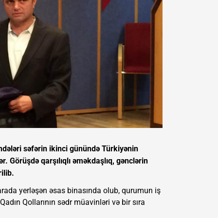
ələri səfərin ikinci günündə Türkiyənin
ər. Görüşdə qarşılıqlı əməkdaşlıq, gənclərin
ilib.
arada yerləşən əsas binasında olub, qurumun iş
adın Qollarının sədr müavinləri və bir sıra