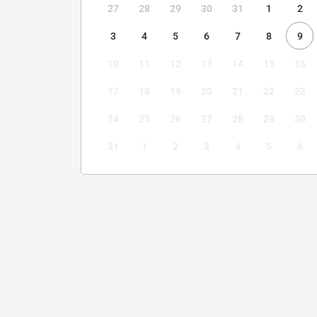
27
28
29
30
31
1
2
3
4
5
6
7
8
9
10
11
12
13
14
15
16
17
18
19
20
21
22
23
24
25
26
27
28
29
30
31
1
2
3
4
5
6