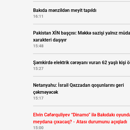
Bakıda mənzildən meyit tapıldı
16:11
Pakistan XİN başçısı: Məkkə sazişi yalnız müda
xarakteri daşıyır
15:48
Şəmkirdə elektrik cərəyanı vuran 62 yaşlı kişi 
15:27
Netanyahu: İsrail Qəzzadan qoşunlarını geri
çəkməyəcək
15:17
Elvin Cəfərquliyev “Dinamo” ilə Bakıdakı oyund
meydana çıxacaq? -
Atası durumunu açıqladı
15:00