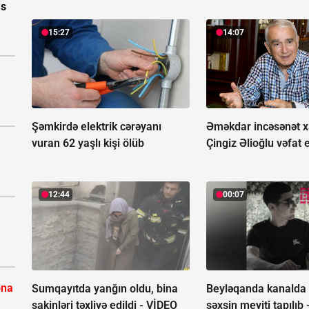
as
15:27
14:07
Şəmkirdə elektrik cərəyanı
Əməkdar incəsənət xa
vuran 62 yaşlı kişi ölüb
Çingiz Əlioğlu vəfat 
12:44
00:07
ona
Sumqayıtda yanğın oldu, bina
Beyləqanda kanalda
sakinləri təxliyə edildi -
VİDEO
şəxsin meyiti tapılıb 