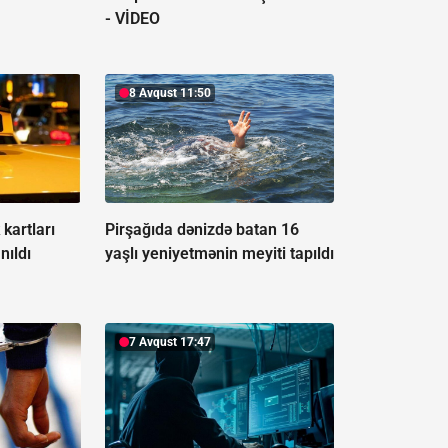
-
VİDEO
8 Avqust 11:50
kartları
Pirşağıda dənizdə batan 16
nıldı
yaşlı yeniyetmənin meyiti tapıldı
7 Avqust 17:47