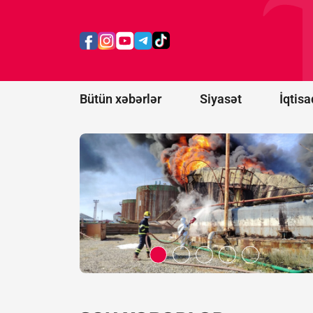
Bakının
Xətai
rayonunda
yanğın
başlayıb -
FOTO/VİDEO
Bütün xəbərlər
Siyasət
İqtisa