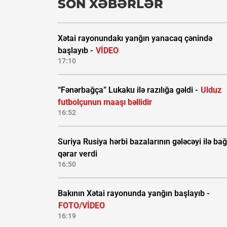
SON XƏBƏRLƏR
Xətai rayonundakı yanğın yanacaq çənində
başlayıb -
VİDEO
17:10
“Fənərbağça” Lukaku ilə razılığa gəldi -
Ulduz
futbolçunun maaşı bəllidir
16:52
Suriya Rusiya hərbi bazalarının gələcəyi ilə bağ
qərar verdi
16:50
Bakının Xətai rayonunda yanğın başlayıb -
FOTO/VİDEO
16:19