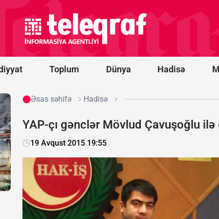
prosesi
artıq
praktiki
nəticələr
mərhələsinə
keçib -
RƏY
diyyat
Toplum
Dünya
Hadisə
M
Əsas səhifə
Hadisə
YAP-çı gənclər Mövlud Çavuşoğlu ilə
19 Avqust 2015 19:55