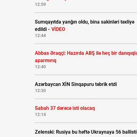
12:59
Sumqayıtda yanğın oldu, bina sakinləri təxliyə
edildi -
VİDEO
12:44
Abbas Əraqçi: Hazırda ABŞ ilə heç bir danışıql
aparmırıq
12:40
Azərbaycan XİN Sinqapuru təbrik etdi
12:30
Sabah 37 dərəcə isti olacaq
12:14
Zelenski: Rusiya bu həftə Ukraynaya 56 ballisti