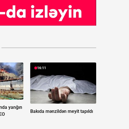
16:11
unda yanğın
Bakıda mənzildən meyit tapıldı
EO