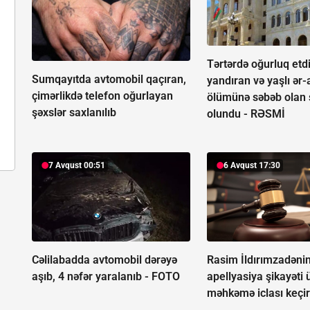
Tərtərdə oğurluq etdi
Sumqayıtda avtomobil qaçıran,
yandıran və yaşlı ər-
çimərlikdə telefon oğurlayan
ölümünə səbəb olan 
şəxslər saxlanılıb
olundu -
RƏSMİ
7 Avqust 00:51
6 Avqust 17:30
Cəlilabadda avtomobil dərəyə
Rasim İldırımzadəni
aşıb, 4 nəfər yaralanıb -
FOTO
apellyasiya şikayəti 
məhkəmə iclası keçir