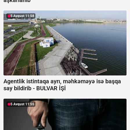
aşkarlanıb
5 Avqust 11:58
Agentlik istintaqa ayrı, məhkəməyə isə başqa
say bildirib -
BULVAR İŞİ
5 Avqust 11:55