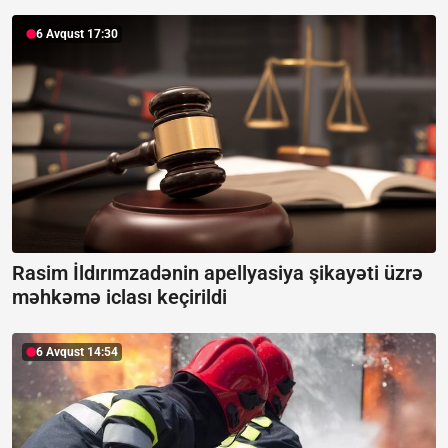
6 Avqust 17:30
Rasim İldırımzadənin apellyasiya şikayəti üzrə
məhkəmə iclası keçirildi
6 Avqust 14:54