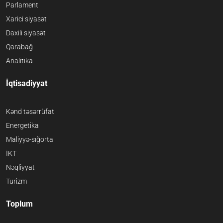
Parlament
Xarici siyasət
Daxili siyasət
Qarabağ
Analitika
İqtisadiyyat
Kənd təsərrüfatı
Energetika
Maliyyə-sığorta
İKT
Nəqliyyat
Turizm
Toplum