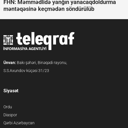
FHN: Məmmədlidə yanğın yanacaqdoldurma
məntəqəsinə keçmədən söndürülüb
Ünvan:
Bakı şəhəri, Binəqədi rayonu,
S.S.Axundov küçəsi 31/23
Siyasət
Ordu
Diaspor
Qərbi Azərbaycan