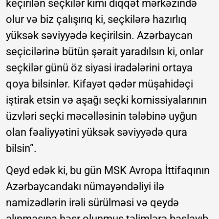
keçirilən seçkilər kimi diqqət mərkəzində
olur və biz çalışırıq ki, seçkilərə hazırlıq
yüksək səviyyədə keçirilsin. Azərbaycan
seçicilərinə bütün şərait yaradılsın ki, onlar
seçkilər günü öz siyasi iradələrini ortaya
qoya bilsinlər. Kifayət qədər müşahidəçi
iştirak etsin və aşağı seçki komissiyalarının
üzvləri seçki məcəlləsinin tələbinə uyğun
olan fəaliyyətini yüksək səviyyədə qura
bilsin”.
Qeyd edək ki, bu gün MSK Avropa İttifaqının
Azərbaycandakı nümayəndəliyi ilə
namizədlərin irəli sürülməsi və qeydə
alınmasına həsr olunmuş təlimlərə başlayıb.