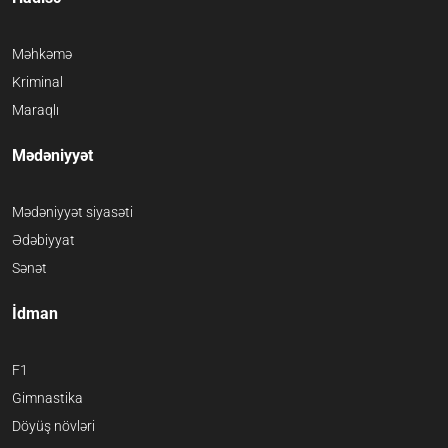
Məhkəmə
Kriminal
Maraqlı
Mədəniyyət
Mədəniyyət siyasəti
Ədəbiyyat
Sənət
İdman
F1
Gimnastika
Döyüş növləri