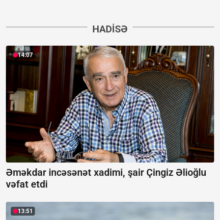
HADISƏ
14:07
Əməkdar incəsənət xadimi, şair Çingiz Əlioğlu
vəfat etdi
13:51