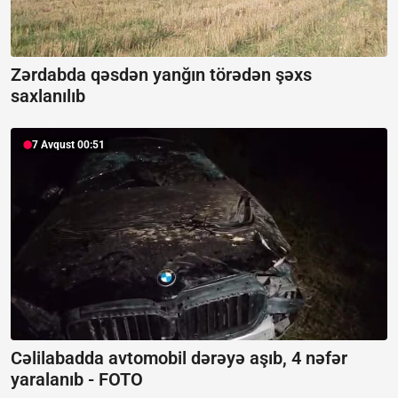
Zərdabda qəsdən yanğın törədən şəxs
saxlanılıb
7 Avqust 00:51
Cəlilabadda avtomobil dərəyə aşıb, 4 nəfər
yaralanıb -
FOTO