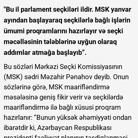
"Bu il parlament seçkiləri ildir. MSK yanvar
ayından başlayaraq seçkilərlə bağlı işlərin
ümumi proqramlarını hazırlayır və seçki
məcəlləsinin tələblərinə uyğun olaraq
addımlar atmağa başlayıb”.
Bu sözləri Mərkəzi Seçki Komissiyasının
(MSK) sədri Məzahir Pənahov deyib. Onun
sözlərinə görə, MSK maarifləndirmə
məsələsinə geniş fikir verir və seçkilərdə
maarifləndirmə ilə bağlı xüsusi proqram
hazırlanır: “Bunun yüksək əhəmiyyəti ondan
ibarətdir ki, Azərbaycan Respublikası
prezidenti fəaliyyət planının təsdiqlənməsi