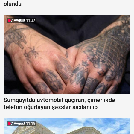
olundu
7 Avqust 11:37
Sumqayıtda avtomobil qaçıran, çimərlikdə
telefon oğurlayan şəxslər saxlanılıb
7 Avqust 11:15