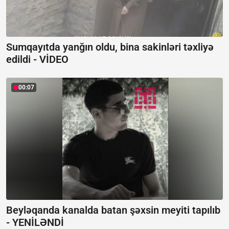
Sumqayıtda yanğın oldu, bina sakinləri təxliyə
edildi -
VİDEO
00:07
Beyləqanda kanalda batan şəxsin meyiti tapılıb
-
YENİLƏNDİ