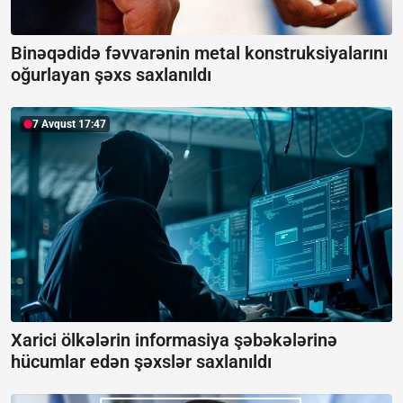
Binəqədidə fəvvarənin metal konstruksiyalarını
oğurlayan şəxs saxlanıldı
7 Avqust 17:47
Xarici ölkələrin informasiya şəbəkələrinə
hücumlar edən şəxslər saxlanıldı