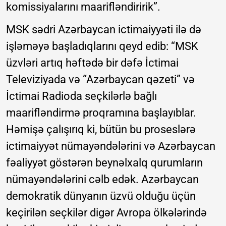
komissiyalarını maarifləndiririk”.
MSK sədri Azərbaycan ictimaiyyəti ilə də
işləməyə başladıqlarını qeyd edib: “MSK
üzvləri artıq həftədə bir dəfə İctimai
Televiziyada və “Azərbaycan qəzeti” və
İctimai Radioda seçkilərlə bağlı
maarifləndirmə proqramına başlayıblar.
Həmişə çalışırıq ki, bütün bu proseslərə
ictimaiyyət nümayəndələrini və Azərbaycan
fəaliyyət göstərən beynəlxalq qurumların
nümayəndələrini cəlb edək. Azərbaycan
demokratik dünyanın üzvü olduğu üçün
keçirilən seçkilər digər Avropa ölkələrində