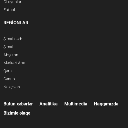
Əl oyunları
Futbol
REGİONLAR
Şimal-qərb
Şimal
Abşeron
Mərkəzi Aran
Qərb
Cənub
Naxçıvan
Bütün xəbərlər
Analitika
Multimedia
Haqqımızda
Bizimlə əlaqə