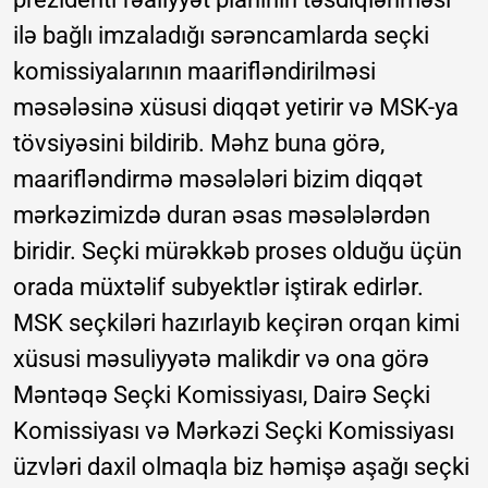
ilə bağlı imzaladığı sərəncamlarda seçki
komissiyalarının maarifləndirilməsi
məsələsinə xüsusi diqqət yetirir və MSK-ya
tövsiyəsini bildirib. Məhz buna görə,
maarifləndirmə məsələləri bizim diqqət
mərkəzimizdə duran əsas məsələlərdən
biridir. Seçki mürəkkəb proses olduğu üçün
orada müxtəlif subyektlər iştirak edirlər.
MSK seçkiləri hazırlayıb keçirən orqan kimi
xüsusi məsuliyyətə malikdir və ona görə
Məntəqə Seçki Komissiyası, Dairə Seçki
Komissiyası və Mərkəzi Seçki Komissiyası
üzvləri daxil olmaqla biz həmişə aşağı seçki