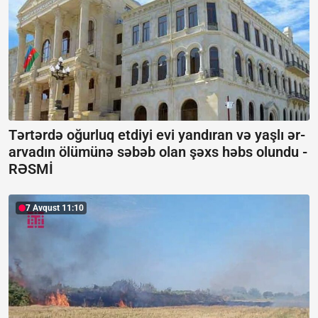
Tərtərdə oğurluq etdiyi evi yandıran və yaşlı ər-
arvadın ölümünə səbəb olan şəxs həbs olundu -
RƏSMİ
7 Avqust 11:10