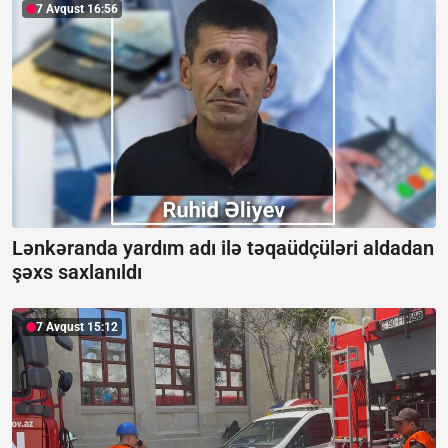
7 Avqust 16:56
Lənkəranda yardım adı ilə təqaüdçüləri aldadan
şəxs saxlanıldı
7 Avqust 15:12