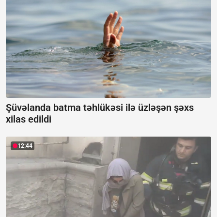
Şüvəlanda batma təhlükəsi ilə üzləşən şəxs
xilas edildi
12:44