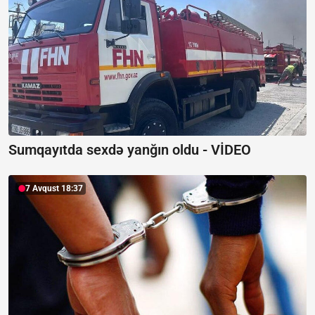
Sumqayıtda sexdə yanğın oldu -
VİDEO
7 Avqust 18:37