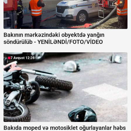
Bakının mərkəzindəki obyektdə yanğın
söndürülüb -
YENİLƏNDİ/FOTO/VİDEO
7 Avqust 12:26
Bakıda moped və motosiklet oğurlayanlar həbs