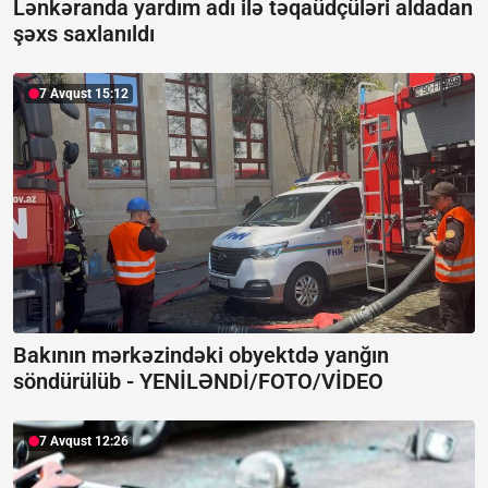
Lənkəranda yardım adı ilə təqaüdçüləri aldadan
şəxs saxlanıldı
7 Avqust 15:12
Bakının mərkəzindəki obyektdə yanğın
söndürülüb -
YENİLƏNDİ/FOTO/VİDEO
7 Avqust 12:26