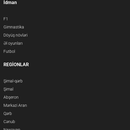
İdman
F1
Gimnastika
Döyüş növləri
Əl oyunları
Futbol
REGİONLAR
Şimal-qərb
Şimal
Abşeron
Mərkəzi Aran
Qərb
Cənub
Naxçıvan