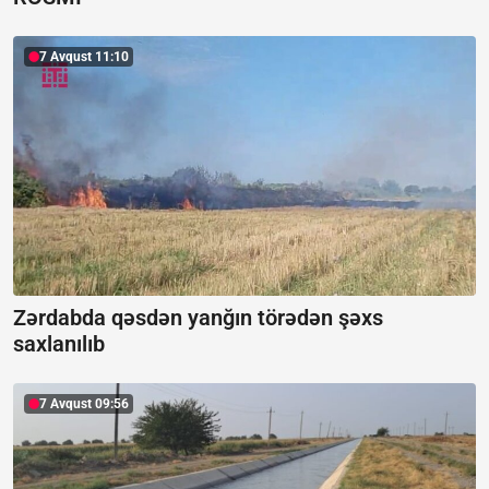
7 Avqust 11:10
Zərdabda qəsdən yanğın törədən şəxs
saxlanılıb
7 Avqust 09:56