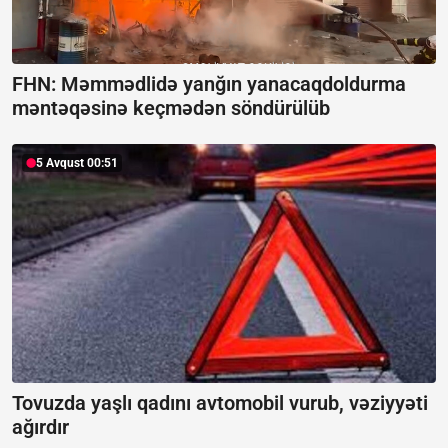
FHN: Məmmədlidə yanğın yanacaqdoldurma
məntəqəsinə keçmədən söndürülüb
5 Avqust 00:51
Tovuzda yaşlı qadını avtomobil vurub, vəziyyəti
ağırdır