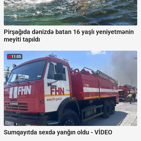
Pirşağıda dənizdə batan 16 yaşlı yeniyetmənin
meyiti tapıldı
11:05
Sumqayıtda sexdə yanğın oldu -
VİDEO