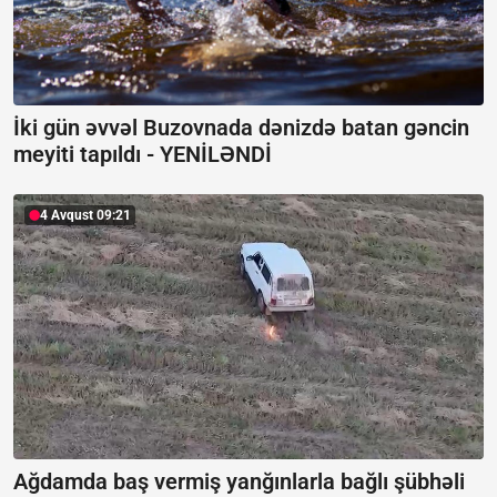
İki gün əvvəl Buzovnada dənizdə batan gəncin
meyiti tapıldı -
YENİLƏNDİ
4 Avqust 09:21
Ağdamda baş vermiş yanğınlarla bağlı şübhəli