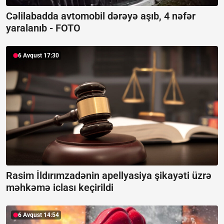
Cəlilabadda avtomobil dərəyə aşıb, 4 nəfər
yaralanıb -
FOTO
6 Avqust 17:30
Rasim İldırımzadənin apellyasiya şikayəti üzrə
məhkəmə iclası keçirildi
6 Avqust 14:54