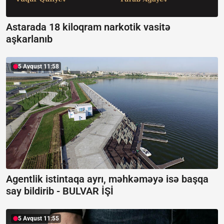
Astarada 18 kiloqram narkotik vasitə
aşkarlanıb
5 Avqust 11:58
Agentlik istintaqa ayrı, məhkəməyə isə başqa
say bildirib -
BULVAR İŞİ
5 Avqust 11:55