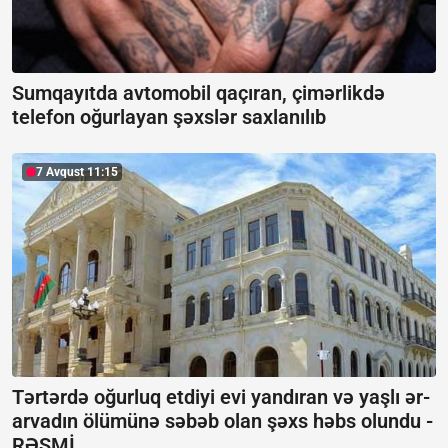
Sumqayıtda avtomobil qaçıran, çimərlikdə
telefon oğurlayan şəxslər saxlanılıb
7 Avqust 11:15
Tərtərdə oğurluq etdiyi evi yandıran və yaşlı ər-
arvadın ölümünə səbəb olan şəxs həbs olundu -
RƏSMİ