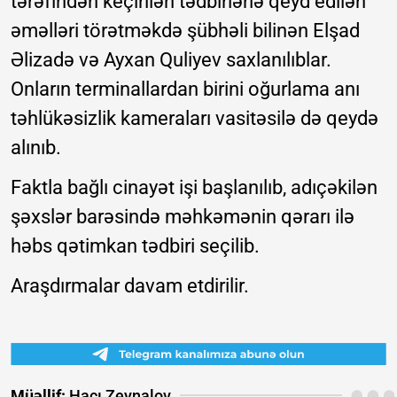
tərəfindən keçirilən tədbirlərlə qeyd edilən
əməlləri törətməkdə şübhəli bilinən Elşad
Əlizadə və Ayxan Quliyev saxlanılıblar.
Onların terminallardan birini oğurlama anı
təhlükəsizlik kameraları vasitəsilə də qeydə
alınıb.
Faktla bağlı cinayət işi başlanılıb, adıçəkilən
şəxslər barəsində məhkəmənin qərarı ilə
həbs qətimkan tədbiri seçilib.
Araşdırmalar davam etdirilir.
Müəllif:
Hacı Zeynalov