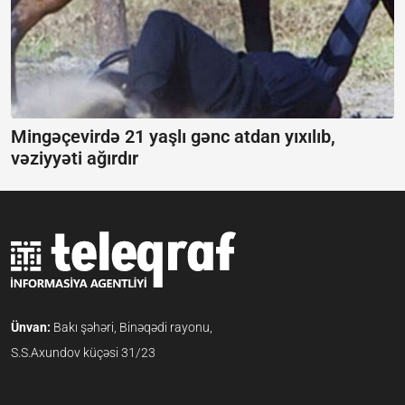
Mingəçevirdə 21 yaşlı gənc atdan yıxılıb,
vəziyyəti ağırdır
Ünvan:
Bakı şəhəri, Binəqədi rayonu,
S.S.Axundov küçəsi 31/23