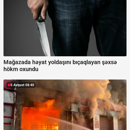
Mağazada həyat yoldaşını bıçaqlayan şəxsə
hökm oxundu
5 Avqust 08:40