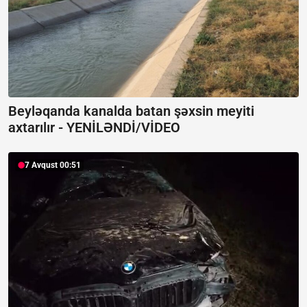
Beyləqanda kanalda batan şəxsin meyiti
axtarılır -
YENİLƏNDİ/VİDEO
7 Avqust 00:51