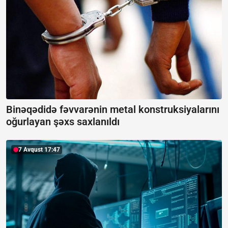
Binəqədidə fəvvarənin metal konstruksiyalarını
oğurlayan şəxs saxlanıldı
7 Avqust 17:47