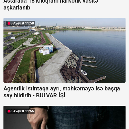
Astarada 18 kiloqram narkotik vasitə
aşkarlanıb
5 Avqust 11:58
Agentlik istintaqa ayrı, məhkəməyə isə başqa
say bildirib -
BULVAR İŞİ
5 Avqust 11:55