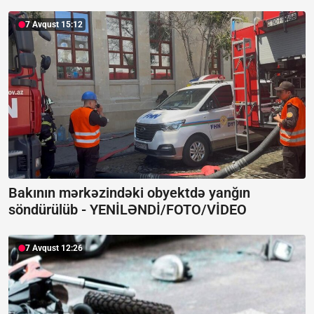
7 Avqust 15:12
Bakının mərkəzindəki obyektdə yanğın
söndürülüb -
YENİLƏNDİ/FOTO/VİDEO
7 Avqust 12:26