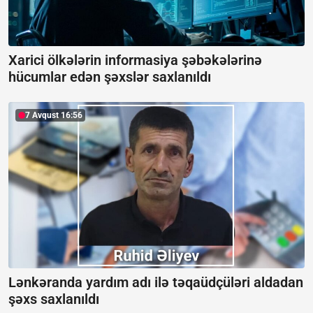
Xarici ölkələrin informasiya şəbəkələrinə
hücumlar edən şəxslər saxlanıldı
7 Avqust 16:56
Lənkəranda yardım adı ilə təqaüdçüləri aldadan
şəxs saxlanıldı