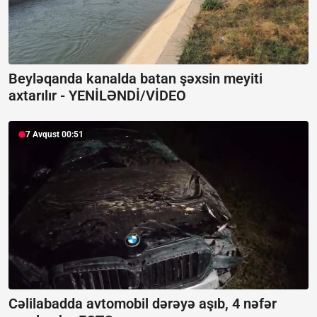
Beyləqanda kanalda batan şəxsin meyiti
axtarılır -
YENİLƏNDİ/VİDEO
7 Avqust 00:51
Cəlilabadda avtomobil dərəyə aşıb, 4 nəfər