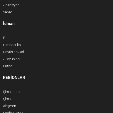
Ədəbiyyat
Sənət
İdman
F1
Gimnastika
Döyüş növləri
Əl oyunları
Futbol
REGİONLAR
Şimal-qərb
Şimal
Abşeron