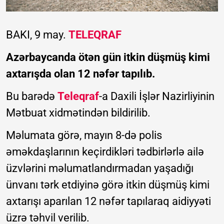
BAKI, 9 may.
TELEQRAF
Azərbaycanda ötən gün itkin düşmüş kimi
axtarışda olan 12 nəfər tapılıb.
Bu barədə
Teleqraf
-a Daxili İşlər Nazirliyinin
Mətbuat xidmətindən bildirilib.
Məlumata görə, mayın 8-də polis
əməkdaşlarının keçirdikləri tədbirlərlə ailə
üzvlərini məlumatlandırmadan yaşadığı
ünvanı tərk etdiyinə görə itkin düşmüş kimi
axtarışı aparılan 12 nəfər tapılaraq aidiyyəti
üzrə təhvil verilib.