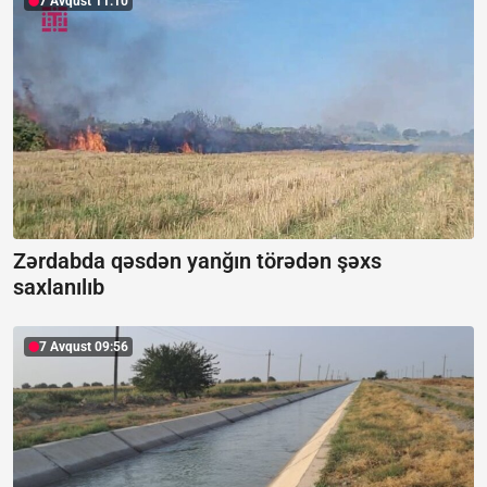
7 Avqust 11:10
Zərdabda qəsdən yanğın törədən şəxs
saxlanılıb
7 Avqust 09:56