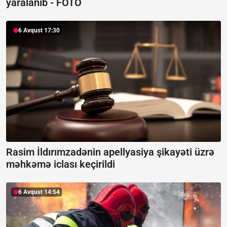
yaralanıb -
FOTO
6 Avqust 17:30
Rasim İldırımzadənin apellyasiya şikayəti üzrə
məhkəmə iclası keçirildi
6 Avqust 14:54