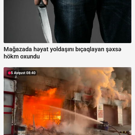
Mağazada həyat yoldaşını bıçaqlayan şəxsə
hökm oxundu
5 Avqust 08:40