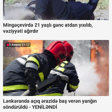
Mingəçevirdə 21 yaşlı gənc atdan yıxılıb,
vəziyyəti ağırdır
3 Avqust 21:17
Lənkəranda açıq ərazidə baş verən yanğın
söndürüldü -
YENİLƏNDİ