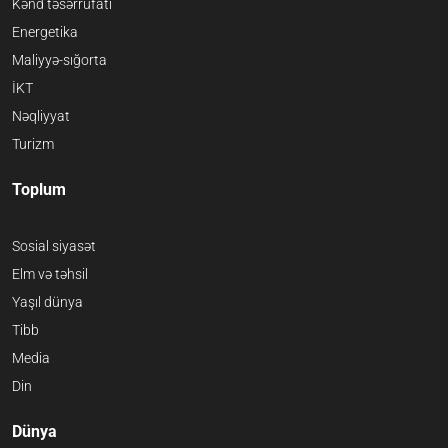
Kənd təsərrüfatı
Energetika
Maliyyə-sığorta
İKT
Nəqliyyat
Turizm
Toplum
Sosial siyasət
Elm və təhsil
Yaşıl dünya
Tibb
Media
Din
Dünya