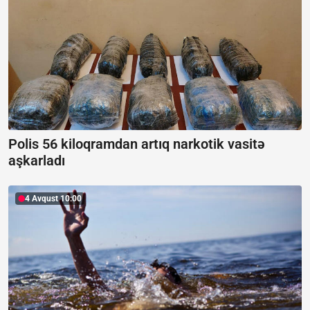
Polis 56 kiloqramdan artıq narkotik vasitə
aşkarladı
4 Avqust 10:00