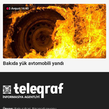
3 Avqust 16:40
Bakıda yük avtomobili yandı
Ünvan:
Bakı şəhəri, Binəqədi rayonu,