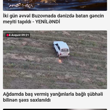
İki gün əvvəl Buzovnada dənizdə batan gəncin
meyiti tapıldı -
YENİLƏNDİ
4 Avqust 09:21
Ağdamda baş vermiş yanğınlarla bağlı şübhəli
bilinən şəxs saxlanıldı