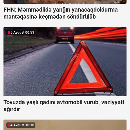
FHN: Məmmədlidə yanğın yanacaqdoldurma
məntəqəsinə keçmədən söndürülüb
5 Avqust 00:51
Tovuzda yaşlı qadını avtomobil vurub, vəziyyəti
ağırdır
4 Avqust 10:16