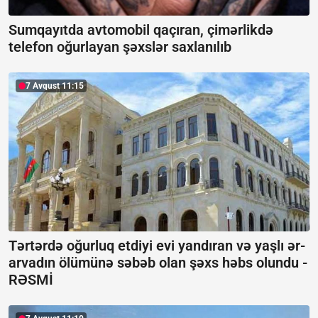
Sumqayıtda avtomobil qaçıran, çimərlikdə
telefon oğurlayan şəxslər saxlanılıb
7 Avqust 11:15
Tərtərdə oğurluq etdiyi evi yandıran və yaşlı ər-
arvadın ölümünə səbəb olan şəxs həbs olundu -
RƏSMİ