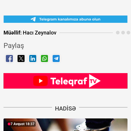
Müəllif:
Hacı Zeynalov
Paylaş
HADISƏ
7 Avqust 18:37