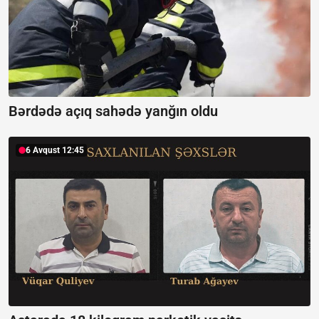
Bərdədə açıq sahədə yanğın oldu
6 Avqust 12:45