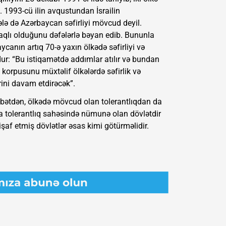
. 1993-cü ilin avqustundan İsrailin
ələ də Azərbaycan səfirliyi mövcud deyil.
araqlı olduğunu dəfələrlə bəyan edib. Bununla
ycanın artıq 70-ə yaxın ölkədə səfirliyi və
ur: “Bu istiqamətdə addımlar atılır və bundan
korpusunu müxtəlif ölkələrdə səfirlik və
ini davam etdirəcək”.
ətdən, ölkədə mövcud olan tolerantlıqdan da
a tolerantlıq sahəsində nümunə olan dövlətdir
şaf etmiş dövlətlər əsas kimi götürməlidir.