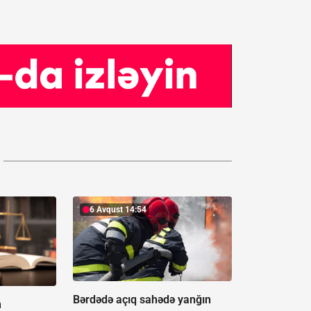
6 Avqust 14:54
Bərdədə açıq sahədə yanğın
n