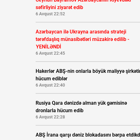
səfirliyini ziyarət edib
6 Avqust 22:52
Azərbaycan ilə Ukrayna arasında strateji
tərəfdaşlıq münasibətləri müzakirə edilib -
YENİLƏNDİ
6 Avqust 22:45
Hakerlər ABŞ-nin onlarla böyük maliyyə şirkəti
hücum ediblər
6 Avqust 22:40
Rusiya Qara dənizdə alman yük gəmisinə
dronlarla hücum edib
6 Avqust 22:28
ABŞ İrana qarşı dəniz blokadasını bərpa etdik