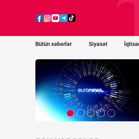
Belarus
"Euronews"u
ekstremist
resurslar
siyahısına
əlavə etdi
Bütün xəbərlər
Siyasət
İqtisa