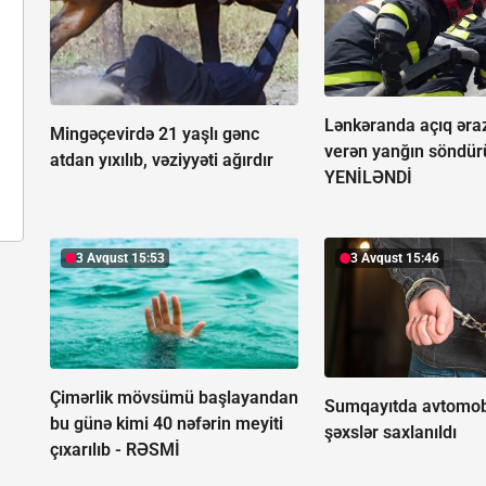
Lənkəranda açıq əra
Mingəçevirdə 21 yaşlı gənc
verən yanğın söndür
atdan yıxılıb, vəziyyəti ağırdır
YENİLƏNDİ
3 Avqust 15:53
3 Avqust 15:46
Çimərlik mövsümü başlayandan
Sumqayıtda avtomobi
bu günə kimi 40 nəfərin meyiti
şəxslər saxlanıldı
çıxarılıb -
RƏSMİ