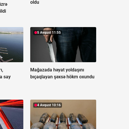
oldu
üzrə
ildi
5 Avqust 11:55
ı,
Mağazada həyat yoldaşını
a say
bıçaqlayan şəxsə hökm oxundu
4 Avqust 10:16