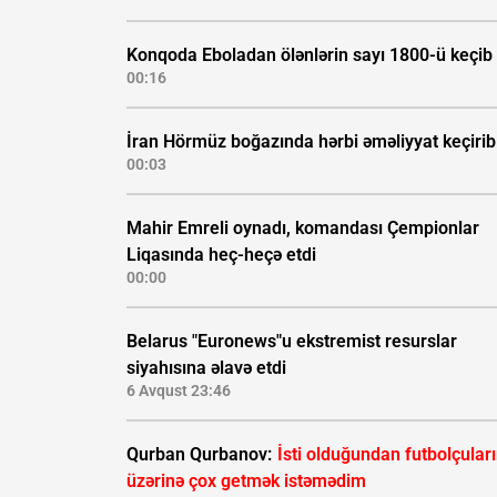
Konqoda Eboladan ölənlərin sayı 1800-ü keçib
00:16
İran Hörmüz boğazında hərbi əməliyyat keçirib
00:03
Mahir Emreli oynadı, komandası Çempionlar
Liqasında heç-heçə etdi
00:00
Belarus "Euronews"u ekstremist resurslar
siyahısına əlavə etdi
6 Avqust 23:46
Qurban Qurbanov:
İsti olduğundan futbolçular
üzərinə çox getmək istəmədim