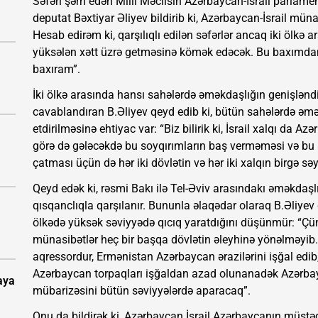
Səfəri şərh edən Milli Məclisin Azərbaycan-İsrail parlamen
deputat Bəxtiyar Əliyev bildirib ki, Azərbaycan-İsrail mü
Hesab edirəm ki, qarşılıqlı edilən səfərlər ancaq iki ölkə
yüksələn xətt üzrə getməsinə kömək edəcək. Bu baxımd
baxıram”.
İki ölkə arasında hansı sahələrdə əməkdaşlığın genişlənd
cavablandıran B.Əliyev qeyd edib ki, bütün sahələrdə əmə
etdirilməsinə ehtiyac var: “Biz bilirik ki, İsrail xalqı da 
görə də gələcəkdə bu soyqırımların baş verməməsi və bu s
çatması üçün də hər iki dövlətin və hər iki xalqın birgə sə
Qeyd edək ki, rəsmi Bakı ilə Tel-Əviv arasındakı əməkdaşl
qısqanclıqla qarşılanır. Bununla əlaqədar olaraq B.Əliyev d
ölkədə yüksək səviyyədə qıcıq yaratdığını düşünmür: “Çü
münasibətlər heç bir başqa dövlətin əleyhinə yönəlməyib.
aqressordur, Ermənistan Azərbaycan ərazilərini işğal edib,
Azərbaycan torpaqları işğaldan azad olunanadək Azərbay
aya
mübarizəsini bütün səviyyələrdə aparacaq”.
Onu da bildirək ki, Azərbaycan İsrail Azərbaycanın müstəqil