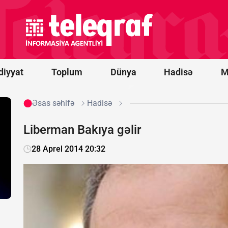
-
“Qarabağ”
oyununun
start
heyətləri
bəlli oldu
diyyat
Toplum
Dünya
Hadisə
M
Əsas səhifə
Hadisə
Liberman Bakıya gəlir
28 Aprel 2014 20:32