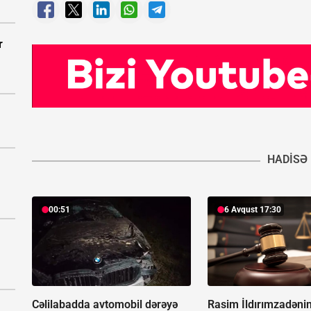
r
HADISƏ
00:51
6 Avqust 17:30
Cəlilabadda avtomobil dərəyə
Rasim İldırımzadəni