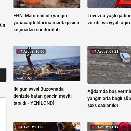
FHN: Məmmədlidə yanğın
Tovuzda yaşlı qadını
yanacaqdoldurma məntəqəsinə
vurub, vəziyyəti ağırd
çün
keçmədən söndürülüb
4 Avqust 10:00
4 Avqust 09:21
İki gün əvvəl Buzovnada
Ağdamda baş vermi
dənizdə batan gəncin meyiti
yanğınlarla bağlı şüb
tapıldı -
YENİLƏNDİ
şəxs saxlanıldı
4 Avqust 01:08
3 Avqust 21:17