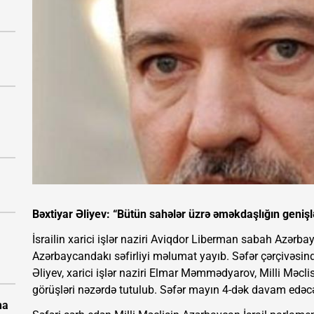
Bəxtiyar Əliyev: “Bütün sahələr üzrə əməkdaşlığın genişl
İsrailin xarici işlər naziri Aviqdor Liberman sabah Azərba
Azərbaycandakı səfirliyi məlumat yayıb. Səfər çərçivəsi
Əliyev, xarici işlər naziri Elmar Məmmədyarov, Milli Məcli
görüşləri nəzərdə tutulub. Səfər mayın 4-dək davam edəc
na