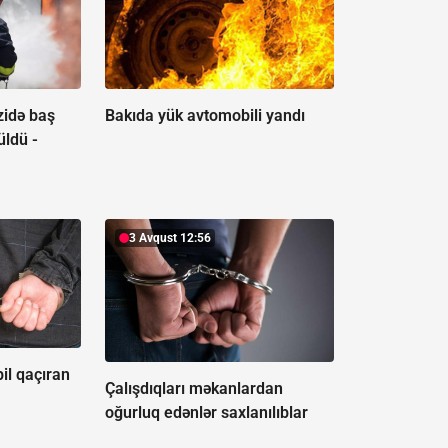
zidə baş
Bakıda yük avtomobili yandı
üldü -
3 Avqust 12:56
l qaçıran
Çalışdıqları məkanlardan
oğurluq edənlər saxlanılıblar