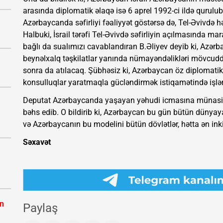
arasında diplomatik əlaqə isə 6 aprel 1992-ci ildə qurulub
Azərbaycanda səfirliyi fəaliyyət göstərsə də, Tel-Əvivdə h
Halbuki, İsrail tərəfi Tel-Əvivdə səfirliyin açılmasında m
bağlı da sualımızı cavablandıran B.Əliyev deyib ki, Azərba
beynəlxalq təşkilatlar yanında nümayəndəlikləri mövcudd
sonra da atılacaq. Şübhəsiz ki, Azərbaycan öz diplomatik 
konsulluqlar yaratmaqla gücləndirmək istiqamətində işlər
Deputat Azərbaycanda yaşayan yəhudi icmasına münasib
bəhs edib. O bildirib ki, Azərbaycan bu gün bütün dünyay
və Azərbaycanın bu modelini bütün dövlətlər, hətta ən inki
Səxavət
ın
Paylaş