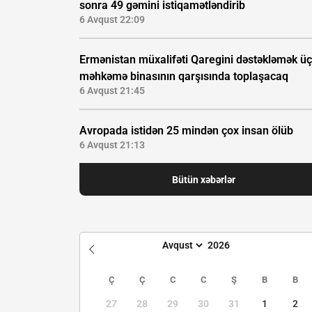
sonra 49 gəmini istiqamətləndirib
6 Avqust 22:09
Ermənistan müxalifəti Qaregini dəstəkləmək ü
məhkəmə binasının qarşısında toplaşacaq
6 Avqust 21:45
Avropada istidən 25 mindən çox insan ölüb
6 Avqust 21:13
Bütün xəbərlər
Ç
Ç
C
C
Ş
B
B
27
28
29
30
31
1
2