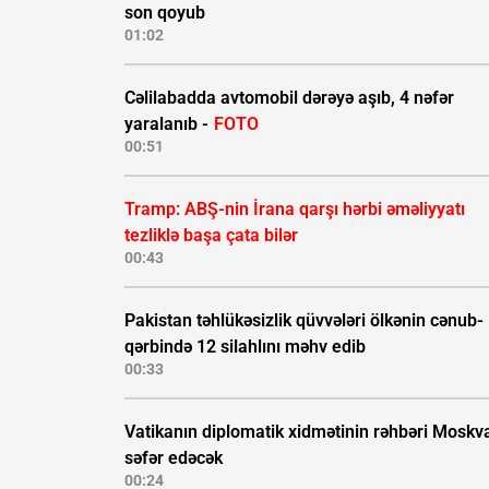
son qoyub
01:02
Cəlilabadda avtomobil dərəyə aşıb, 4 nəfər
yaralanıb -
FOTO
00:51
Tramp: ABŞ-nin İrana qarşı hərbi əməliyyatı
tezliklə başa çata bilər
00:43
Pakistan təhlükəsizlik qüvvələri ölkənin cənub-
qərbində 12 silahlını məhv edib
00:33
Vatikanın diplomatik xidmətinin rəhbəri Moskv
səfər edəcək
00:24