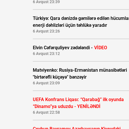
6 Avqust 23:39
Türkiyə: Qara dənizdə gəmilərə edilən hücumla
enerji dəhlizləri üçün təhlükə yaradır
6 Avqust 23:26
Elvin Cəfərquliyev zədələndi -
VİDEO
6 Avqust 23:12
Matviyenko: Rusiya-Ermənistan münasibətləri
"birtərəfli küçəyə" bənzəyir
6 Avqust 23:09
UEFA Konfrans Liqası:
“Qarabağ” ilk oyunda
“Dinamo”ya uduzdu - YENİLƏNDİ
6 Avqust 22:58
Ceyhun Bayramov Azərbaycanın Kiyevdəki