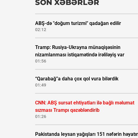
SON XƏBƏRLƏR
ABŞ-də "doğum turizmi" qadağan edilir
02:12
Tramp: Rusiya-Ukrayna münaqişəsinin
nizamlanması istiqamətində irəliləyiş var
01:56
“Qarabağ”a daha çox qol vura bilərdik
01:49
CNN: ABŞ sursat ehtiyatları ilə bağlı məlumat
sızması Trampı qəzəbləndirib
01:26
Pakistanda leysan yağışları 151 nəfərin həyatı