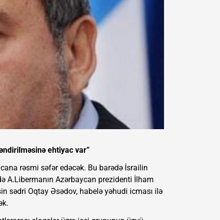
əndirilməsinə ehtiyac var”
ycana rəsmi səfər edəcək. Bu barədə İsrailin
ndə A.Libermanın Azərbaycan prezidenti İlham
sin sədri Oqtay Əsədov, habelə yəhudi icması ilə
ək.