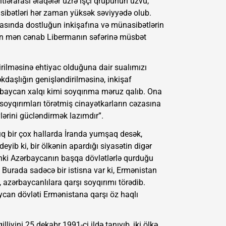
tlərarası əlaqələr üzrə işçi qrupunun üzvü,
nasibətləri hər zaman yüksək səviyyədə olub.
 arasında dostluğun inkişafına və münasibətlərin
an mən cənab Libermanın səfərinə müsbət
irilməsinə ehtiyac olduğuna dair sualımızı
kdaşlığın genişləndirilməsinə, inkişaf
Azərbaycan xalqı kimi soyqırıma məruz qalıb. Ona
oyqırımları törətmiş cinayətkarların cəzasına
ylərini gücləndirmək lazımdır”.
ıq bir çox hallarda İranda yumşaq desək,
eyib ki, bir ölkənin apardığı siyasətin digər
nki Azərbaycanın başqa dövlətlərlə qurduğu
 Burada sadəcə bir istisna var ki, Ermənistan
 azərbaycanlılara qarşı soyqırımı törədib.
can dövləti Ermənistana qarşı öz haqlı
liyini 25 dekabr 1991-ci ildə tanıyıb, iki ölkə