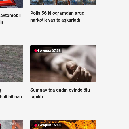
Polis 56 kiloqramdan artıq
 avtomobil
narkotik vasitə aşkarladı
ır
4 Avqust 07:58
ş
Sumqayıtda qadın evində ölü
həli bilinən
tapılıb
3 Avqust 16:40