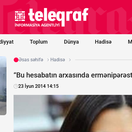
prosesi
artıq
praktiki
nəticələr
mərhələsinə
keçib -
RƏY
diyyat
Toplum
Dünya
Hadisə
M
Əsas səhifə
Hadisə
“Bu hesabatın arxasında ermənipərəs
23 İyun 2014 14:15