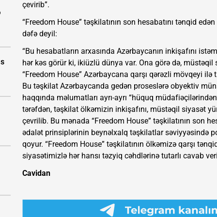
çevirib”.
ə
“Freedom House” təşkilatının son hesabatını tənqid edən S
dəfə deyil:
“Bu hesabatların arxasında Azərbaycanın inkişafını istə
as
hər kəs görür ki, ikiüzlü dünya var. Ona görə də, müstəqil s
“Freedom House” Azərbaycana qarşı qərəzli mövqeyi ilə ta
Bu təşkilat Azərbaycanda gedən proseslərə obyektiv mün
haqqında məlumatları ayrı-ayrı “hüquq müdafiəçilərindən” 
tərəfdən, təşkilat ölkəmizin inkişafını, müstəqil siyasət 
çevrilib. Bu mənada “Freedom House” təşkilatının son hes
ədalət prinsiplərinin beynəlxalq təşkilatlar səviyyəsində
qoyur. “Freedom House” təşkilatının ölkəmizə qarşı tənqid
siyasətimizlə hər hansı təzyiq cəhdlərinə tutarlı cavab veri
Cavidan