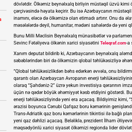
dövlətdir. Ölkəmiz beynəlxalq birliyin müstəqil üzvü kimi ö
çərçivəsində həyata keçirir. Bu isə Azərbaycanın müstəqil
inamını, eləcə də ölkəmizə olan etimadı artırır. Onu da əla
a
məsələlərdə deyil, humanitar, mədəni sahələrdə də yeni q
Bunu Milli Məclisin Beynəlxalq münasibətlər və parlament
Sevinc Fətəliyeva ölkənin xarici siyasətini
-a
Teleqraf.com
Xanım deputat bildirib ki, Azərbaycanın beynəlxalq aləmdə
səbəblərindən biri də ölkəmizin qlobal təhlükəsizliyə əhəm
“Qlobal təhlükəsizlikdən bəhs edərkən əvvəla, onu bildirmə
qarantı olan Azərbaycan Avropanın enerji təhlükəsizliyin
olaraq “Şahdəniz-2” üzrə yekun investisiya qərarının i
üçün nə qədər böyük əhəmiyyət kəsb etdiyini göstərdi. B
enerji təhlükəsizliyində yeni era açacaq. Bildiyimiz kimi
ərazisi boyunca Cənubi Qafqaz boru kəmərinin genişlənd
Trans-Adriatik qaz boru kəmərlərinin tikintisi ilə bağlı p
yeni qaz dəhlizi açacaq. Beləliklə, prezident İlham Əliyevi
məqsədyönlü xarici siyasət ölkəmizi regionda lider dövlət