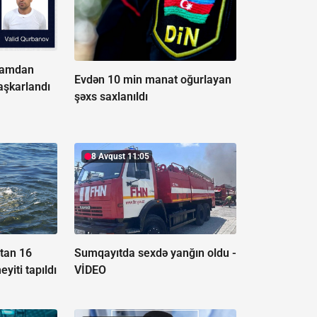
ramdan
Evdən 10 min manat oğurlayan
 aşkarlandı
şəxs saxlanıldı
8 Avqust 11:05
atan 16
Sumqayıtda sexdə yanğın oldu -
yiti tapıldı
VİDEO