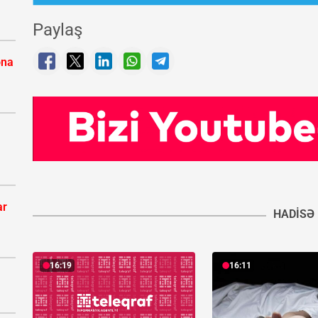
Paylaş
ona
ar
HADISƏ
16:19
16:11