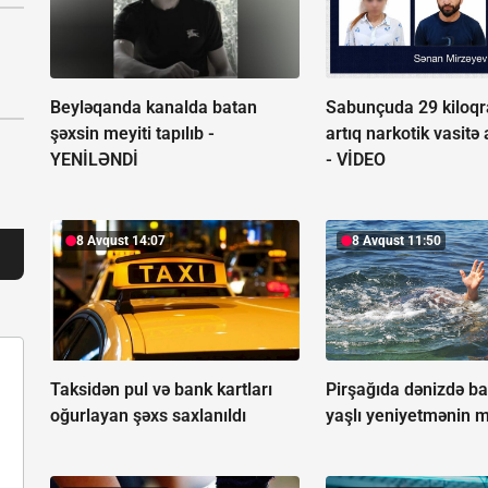
Beyləqanda kanalda batan
Sabunçuda 29 kiloq
şəxsin meyiti tapılıb -
artıq narkotik vasitə
YENİLƏNDİ
-
VİDEO
8 Avqust 14:07
8 Avqust 11:50
Taksidən pul və bank kartları
Pirşağıda dənizdə b
oğurlayan şəxs saxlanıldı
yaşlı yeniyetmənin me