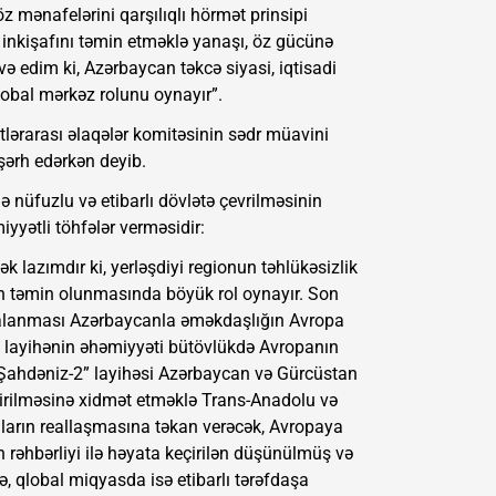
z mənafelərini qarşılıqlı hörmət prinsipi
 inkişafını təmin etməklə yanaşı, öz gücünə
və edim ki, Azərbaycan təkcə siyasi, iqtisadi
lobal mərkəz rolunu oynayır”.
lərarası əlaqələr komitəsinin sədr müavini
 şərh edərkən deyib.
 nüfuzlu və etibarlı dövlətə çevrilməsinin
iyyətli töhfələr verməsidir:
k lazımdır ki, yerləşdiyi regionun təhlükəsizlik
in təmin olunmasında böyük rol oynayır. Son
mzalanması Azərbaycanla əməkdaşlığın Avropa
u layihənin əhəmiyyəti bütövlükdə Avropanın
, “Şahdəniz-2” layihəsi Azərbaycan və Gürcüstan
irilməsinə xidmət etməklə Trans-Anadolu və
lanların reallaşmasına təkan verəcək, Avropaya
n rəhbərliyi ilə həyata keçirilən düşünülmüş və
ə, qlobal miqyasda isə etibarlı tərəfdaşa