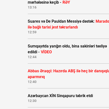
mərhələsinə keçib -
RƏY
13:16
Suares və De Pauldan Messiyə dəstək:
Marad
ilə bağlı tarixi jest təkrarlandı
12:59
Sumqayıtda yanğın oldu, bina sakinləri təxliyə
edildi -
VİDEO
12:44
Abbas Əraqçi: Hazırda ABŞ ilə heç bir danışıql
aparmırıq
12:40
Azərbaycan XİN Sinqapuru təbrik etdi
12:30