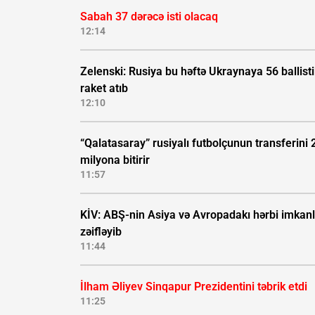
Sabah 37 dərəcə isti olacaq
12:14
Zelenski: Rusiya bu həftə Ukraynaya 56 ballisti
raket atıb
12:10
“Qalatasaray” rusiyalı futbolçunun transferini 
milyona bitirir
11:57
KİV: ABŞ-nin Asiya və Avropadakı hərbi imkanl
zəifləyib
11:44
İlham Əliyev Sinqapur Prezidentini təbrik etdi
11:25