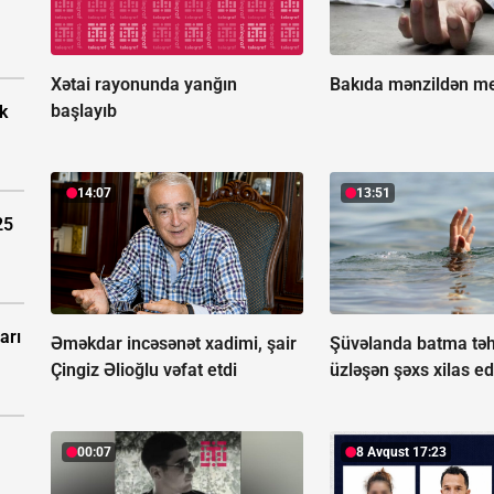
Xətai rayonunda yanğın
Bakıda mənzildən mey
başlayıb
k
14:07
13:51
25
arı
Əməkdar incəsənət xadimi, şair
Şüvəlanda batma təhl
Çingiz Əlioğlu vəfat etdi
üzləşən şəxs xilas ed
00:07
8 Avqust 17:23