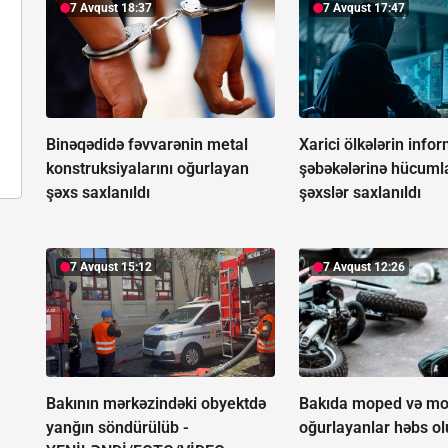
7 Avqust 18:37
7 Avqust 17:47
Binəqədidə fəvvarənin metal
Xarici ölkələrin info
konstruksiyalarını oğurlayan
şəbəkələrinə hücuml
şəxs saxlanıldı
şəxslər saxlanıldı
7 Avqust 15:12
7 Avqust 12:26
Bakının mərkəzindəki obyektdə
Bakıda moped və mot
yanğın söndürülüb -
oğurlayanlar həbs o