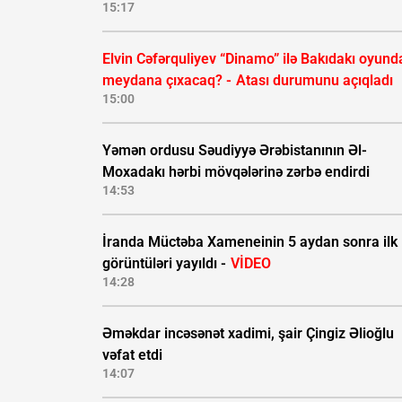
15:17
Elvin Cəfərquliyev “Dinamo” ilə Bakıdakı oyund
meydana çıxacaq? -
Atası durumunu açıqladı
15:00
Yəmən ordusu Səudiyyə Ərəbistanının Əl-
Moxadakı hərbi mövqələrinə zərbə endirdi
14:53
İranda Müctəba Xameneinin 5 aydan sonra ilk
görüntüləri yayıldı -
VİDEO
14:28
Əməkdar incəsənət xadimi, şair Çingiz Əlioğlu
vəfat etdi
14:07