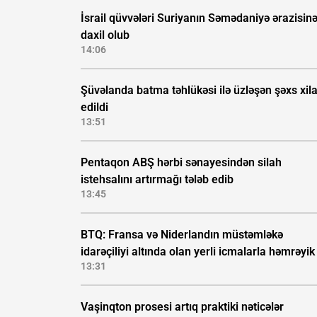
İsrail qüvvələri Suriyanın Səmədaniyə ərazisin
daxil olub
14:06
Şüvəlanda batma təhlükəsi ilə üzləşən şəxs xil
edildi
13:51
Pentaqon ABŞ hərbi sənayesindən silah
istehsalını artırmağı tələb edib
13:45
BTQ: Fransa və Niderlandın müstəmləkə
idarəçiliyi altında olan yerli icmalarla həmrəyik
13:31
Vaşinqton prosesi artıq praktiki nəticələr