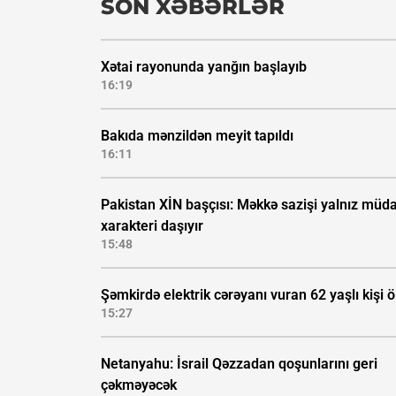
SON XƏBƏRLƏR
Xətai rayonunda yanğın başlayıb
16:19
Bakıda mənzildən meyit tapıldı
16:11
Pakistan XİN başçısı: Məkkə sazişi yalnız müda
xarakteri daşıyır
15:48
Şəmkirdə elektrik cərəyanı vuran 62 yaşlı kişi 
15:27
Netanyahu: İsrail Qəzzadan qoşunlarını geri
çəkməyəcək