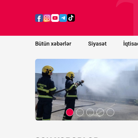
Xətai
rayonunda
yanğın
başlayıb
Bütün xəbərlər
Siyasət
İqtisa