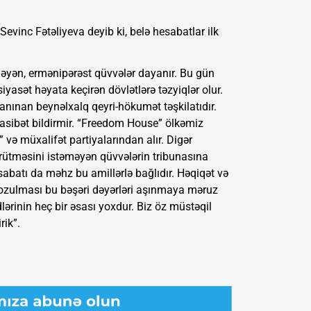
evinc Fətəliyeva deyib ki, belə hesabatlar ilk
məyən, ermənipərəst qüvvələr dayanır. Bu gün
iyasət həyata keçirən dövlətlərə təzyiqlər olur.
nınan beynəlxalq qeyri-hökumət təşkilatıdır.
asibət bildirmir. “Freedom House” ölkəmiz
və müxalifət partiyalarından alır. Digər
yürütməsini istəməyən qüvvələrin tribunasına
abatı da məhz bu amillərlə bağlıdır. Həqiqət və
 pozulması bu bəşəri dəyərləri aşınmaya məruz
lərinin heç bir əsası yoxdur. Biz öz müstəqil
rik”.