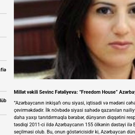
fiə
Millət vəkili Sevinc Fətəliyeva: “Freedom House” Azərbay
ölüb
“Azərbaycanın inkişafı onu siyasi, iqtisadi və mədəni cəh
çevirməkdədir. İlk növbədə siyasi sahədə qazanılan naili
daha yaxşı tanıtdırmaqla bərabər, dünyanın diqqətini re
təsdiqi 2011-ci ildə Azərbaycanın 155 ölkənin dəstəyi ilə
seçilməsi olub. Bu, onun göstəricisidir ki, Azərbaycan d