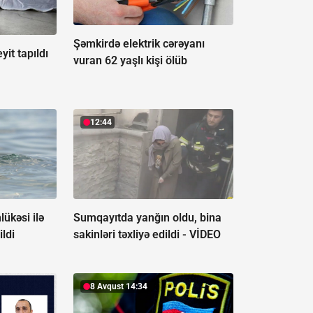
Şəmkirdə elektrik cərəyanı
it tapıldı
vuran 62 yaşlı kişi ölüb
12:44
ükəsi ilə
Sumqayıtda yanğın oldu, bina
ildi
sakinləri təxliyə edildi -
VİDEO
8 Avqust 14:34