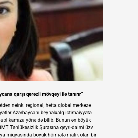
cana qarşı qərəzli mövqeyi ilə tanınr”
ətdən nəinki regional, hətta qlobal mərkəzə
yyətlər Azərbaycanı beynəlxalq ictimaiyyətə
spublikamıza yönəldə bilib. Bunun ən böyük
 BMT Təhlükəsizlik Şurasına qeyri-daimi üzv
ünya miqyasında böyük hörmətə malik olan bir