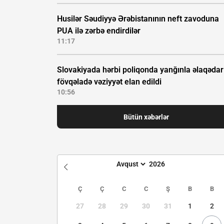
Husilər Səudiyyə Ərəbistanının neft zavoduna
PUA ilə zərbə endirdilər
11:17
Slovakiyada hərbi poliqonda yanğınla əlaqədar
fövqəladə vəziyyət elan edildi
10:56
Bütün xəbərlər
Ç
Ç
C
C
Ş
B
B
27
28
29
30
31
1
2