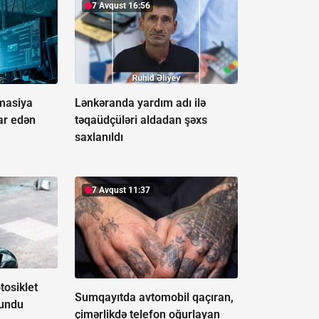
7 Avqust 16:56
rmasiya
Lənkəranda yardım adı ilə
ar edən
təqaüdçüləri aldadan şəxs
saxlanıldı
7 Avqust 11:37
osiklet
Sumqayıtda avtomobil qaçıran,
lundu
çimərlikdə telefon oğurlayan