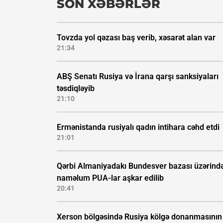
SON XƏBƏRLƏR
Tovzda yol qəzası baş verib, xəsarət alan var
21:34
ABŞ Senatı Rusiya və İrana qarşı sanksiyaları
təsdiqləyib
21:10
Ermənistanda rusiyalı qadın intihara cəhd etdi
21:01
Qərbi Almaniyadakı Bundesver bazası üzərind
naməlum PUA-lar aşkar edilib
20:41
Xerson bölgəsində Rusiya kölgə donanmasının