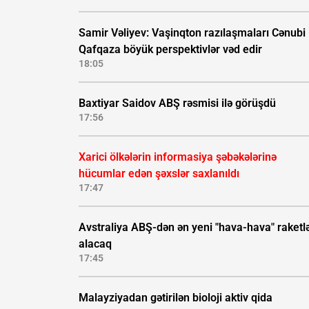
Samir Vəliyev: Vaşinqton razılaşmaları Cənubi
Qafqaza böyük perspektivlər vəd edir
18:05
Baxtiyar Saidov ABŞ rəsmisi ilə görüşdü
17:56
Xarici ölkələrin informasiya şəbəkələrinə
hücumlar edən şəxslər saxlanıldı
17:47
Avstraliya ABŞ-dən ən yeni "hava-hava" raketlə
alacaq
17:45
Malayziyadan gətirilən bioloji aktiv qida