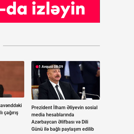
1 Avqust 08:09
avənddəki
Prezident İlham Əliyevin sosial
lı çağırış
media hesablarında
Azərbaycan Əlifbası və Dili
Günü ilə bağlı paylaşım edilib