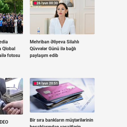
26 İyun 00:30
edia
Mehriban Əliyeva Silahlı
a Qlobal
Qüvvələr Günü ilə bağlı
ilə fotosu
paylaşım edib
24 İyun 20:51
Bir sıra bankların müştərilərinin
İDEO
hesablarından vəsaitlərin