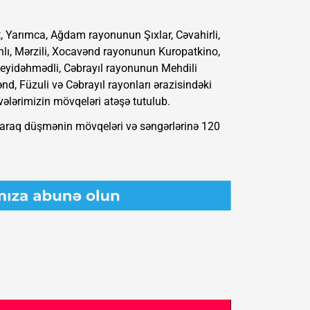
 Yarımca, Ağdam rayonunun Şıxlar, Cəvahirli,
anlı, Mərzili, Xocavənd rayonunun Kuropatkino,
eyidəhmədli, Cəbrayıl rayonunun Mehdili
d, Füzuli və Cəbrayıl rayonları ərazisindəki
ələrimizin mövqeləri atəşə tutulub.
olaraq düşmənin mövqeləri və səngərlərinə 120