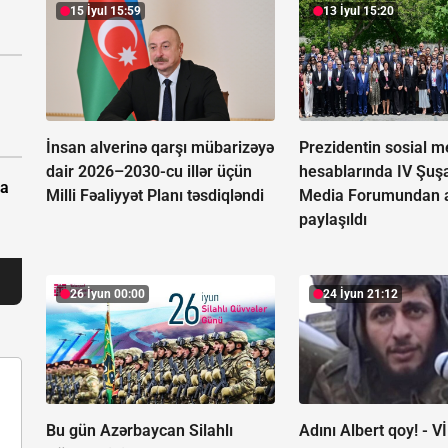
15 İyul 15:59
13 İyul 15:20
İnsan alverinə qarşı mübarizəyə
Prezidentin sosial m
dair 2026–2030-cu illər üçün
hesablarında IV Şuş
pa
Milli Fəaliyyət Planı təsdiqləndi
Media Forumundan a
paylaşıldı
26 İyun 00:00
24 İyun 21:12
Bu gün Azərbaycan Silahlı
Adını Albert qoy! -
V