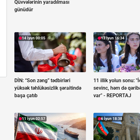
Qüvvələrinin yaradılması
günüdür
14 İyun 00:05
13 İyun 16:34
DİN: “Son zəng” tədbirləri
11 illik yolun sonu: 
yüksək təhlükəsizlik şəraitində
sevinc, həm də qərib
başa çatıb
var" -
REPORTAJ
11 İyun 02:57
6 İyun 18:38