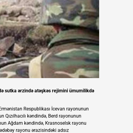
ndə sutka ərzində atəşkəs rejimini ümumilikdə
, Ermənistan Respublikası İcevan rayonunun
 Qızılhacılı kəndində, Berd rayonunun
nun Ağdam kəndində, Krasnoselsk rayonu
Gədəbəy rayonu ərazisindəki adsız