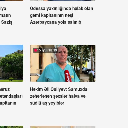
iya
Odessa yaxınlığında həlak olan
matın
gəmi kapitanının nəşi
 Saziş
Azərbaycana yola salınıb
15 İyul 18:39
əruz
Həkim Əli Quliyev: Samuxda
ətəndaşları
zəhərlənən şəxslər halva və
apitanın
südlü aş yeyiblər