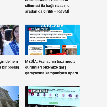
silinməsi ilə bağlı nasazlıq
aradan qaldırılıb –
RƏSMİ
12 İyun 22:01
"İçimdə həm
MEDİA: Fransanın bəzi media
ə bir boşluq
qurumları ölkəmizə qarşı
qarayaxma kampaniyası aparır
5 İyun 17:38