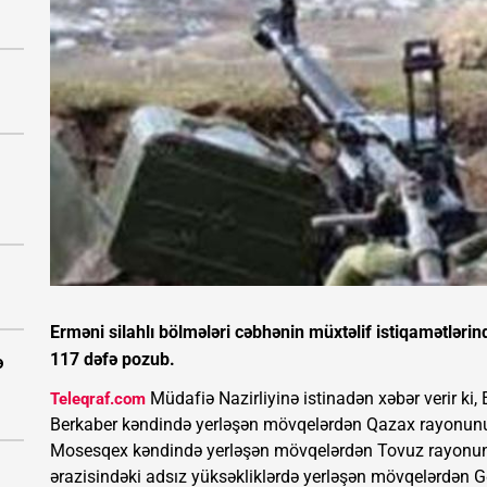
Erməni silahlı bölmələri cəbhənin müxtəlif istiqamətləri
117 dəfə pozub.
ə
Müdafiə Nazirliyinə istinadən xəbər verir ki
Teleqraf.com
Berkaber kəndində yerləşən mövqelərdən Qazax rayonunun
Mosesqex kəndində yerləşən mövqelərdən Tovuz rayonu
ərazisindəki adsız yüksəkliklərdə yerləşən mövqelərdən 