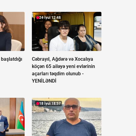
24 İyul 12:48
başlatdığı
Cəbrayıl, Ağdərə və Xocalıya
köçən 65 ailəyə yeni evlərinin
açarları təqdim olunub -
YENİLƏNDİ
18 İyul 18:57