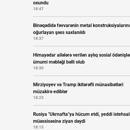
oxundu
18:47
Binəqədidə fəvvarənin metal konstruksiyalarını
oğurlayan şəxs saxlanıldı
18:37
Himayədar ailələrə verilən aylıq sosial ödənişlə
ümumi məbləği bəlli olub
18:30
Mirziyoyev və Tramp ikitərəfli münasibətləri
müzakirə ediblər
18:23
Rusiya "Ukrnafta"ya hücum etdi, yeddi istehsal
müəssisəsinə ziyan dəydi
18:15