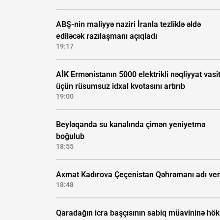
ABŞ-nin maliyyə naziri İranla tezliklə əldə
ediləcək razılaşmanı açıqladı
19:17
AİK Ermənistanın 5000 elektrikli nəqliyyat vasi
üçün rüsumsuz idxal kvotasını artırıb
19:00
Beyləqanda su kanalında çimən yeniyetmə
boğulub
18:55
Axmat Kadırova Çeçenistan Qəhrəmanı adı veri
18:48
Qaradağın icra başçısının sabiq müavininə hö