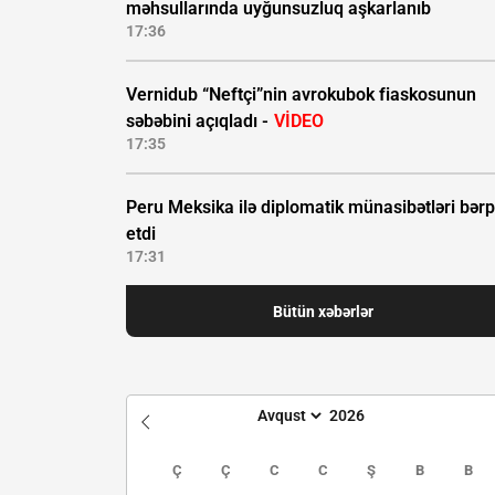
məhsullarında uyğunsuzluq aşkarlanıb
17:36
Vernidub “Neftçi”nin avrokubok fiaskosunun
səbəbini açıqladı -
VİDEO
17:35
Peru Meksika ilə diplomatik münasibətləri bər
etdi
17:31
Bütün xəbərlər
Ç
Ç
C
C
Ş
B
B