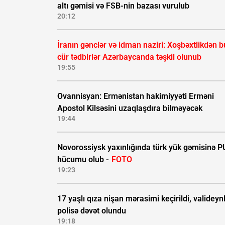
altı gəmisi və FSB-nin bazası vurulub
20:12
İranın gənclər və idman naziri: Xoşbəxtlikdən b
cür tədbirlər Azərbaycanda təşkil olunub
19:55
Ovannisyan: Ermənistan hakimiyyəti Erməni
Apostol Kilsəsini uzaqlaşdıra bilməyəcək
19:44
Novorossiysk yaxınlığında türk yük gəmisinə 
hücumu olub -
FOTO
19:23
17 yaşlı qıza nişan mərasimi keçirildi, valideynl
polisə dəvət olundu
19:18