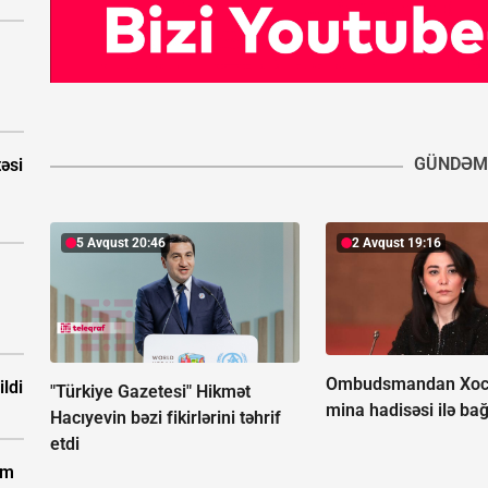
GÜNDƏM
təsi
5 Avqust 20:46
2 Avqust 19:16
Ombudsmandan Xoc
ldi
"Türkiye Gazetesi" Hikmət
mina hadisəsi ilə bağ
Hacıyevin bəzi fikirlərini təhrif
etdi
km