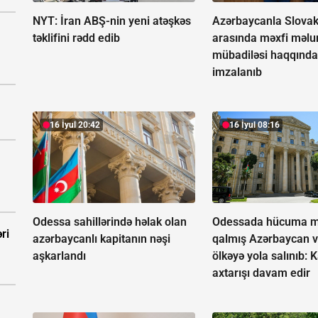
NYT: İran ABŞ-nin yeni atəşkəs
Azərbaycanla Slovak
təklifini rədd edib
arasında məxfi məlu
mübadiləsi haqqında
imzalanıb
16 İyul 20:42
16 İyul 08:16
Odessa sahillərində həlak olan
Odessada hücuma m
ri
azərbaycanlı kapitanın nəşi
qalmış Azərbaycan v
aşkarlandı
ölkəyə yola salınıb:
K
axtarışı davam edir