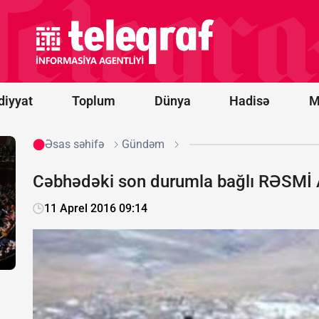
Novorossiysk
yaxınlığında
türk yük
gəmisinə
PUA hücumu
olub -
FOTO
diyyat
Toplum
Dünya
Hadisə
M
Əsas səhifə
Gündəm
Cəbhədəki son durumla bağlı RƏSM
11 Aprel 2016 09:14