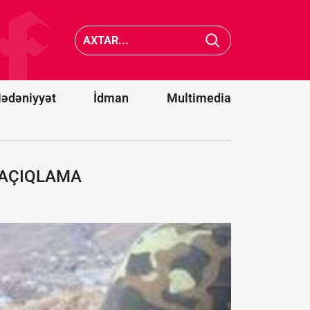
və iki strateji
hədə: Siz
tərəfdaşımız
Türkiyə 
yeni ittifaq
Pakistan
qurdu -
Bakı
da xilas
da dəvət
edə
olunacaqmı?
bilməyə
ədəniyyət
İdman
Multimedia
İ AÇIQLAMA