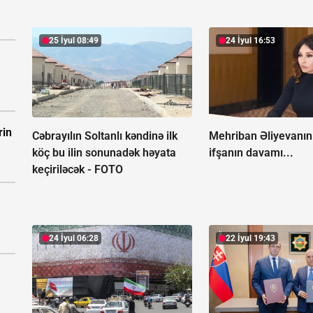
25 İyul 08:49
24 İyul 16:53
rin
Cəbrayılın Soltanlı kəndinə ilk
Mehriban Əliyevanın 
köç bu ilin sonunadək həyata
ifşanın davamı...
keçiriləcək -
FOTO
24 İyul 06:28
22 İyul 19:43