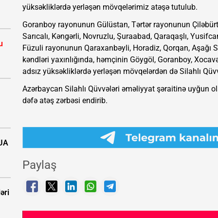
yüksəkliklərdə yerləşən mövqelərimiz atəşə tutulub.
Goranboy rayonunun Gülüstan, Tərtər rayonunun Çiləbürt,
Sarıcalı, Kəngərli, Novruzlu, Şuraabad, Qaraqaşlı, Yusifc
u
Füzuli rayonunun Qaraxanbəyli, Horadiz, Qorqan, Aşağı S
kəndləri yaxınlığında, həmçinin Göygöl, Goranboy, Xocavən
adsız yüksəkliklərdə yerləşən mövqelərdən də Silahlı Qüvv
Azərbaycan Silahlı Qüvvələri əməliyyat şəraitinə uyğun 
dəfə atəş zərbəsi endirib.
PUA
Paylaş
əri