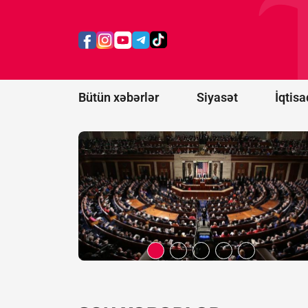
ABŞ Senatı
Rusiya və
İrana qarşı
sanksiyaları
təsdiqləyib
Bütün xəbərlər
Siyasət
İqtisa