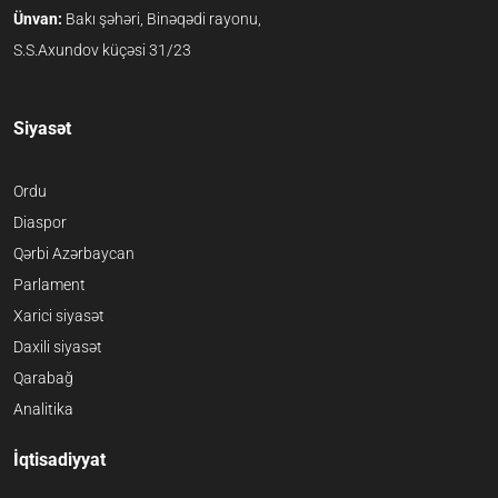
Ünvan:
Bakı şəhəri, Binəqədi rayonu,
S.S.Axundov küçəsi 31/23
Siyasət
Ordu
Diaspor
Qərbi Azərbaycan
Parlament
Xarici siyasət
Daxili siyasət
Qarabağ
Analitika
İqtisadiyyat