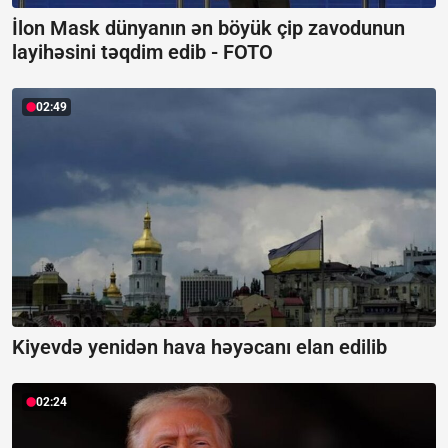
İlon Mask dünyanın ən böyük çip zavodunun
layihəsini təqdim edib -
FOTO
02:49
Kiyevdə yenidən hava həyəcanı elan edilib
02:24