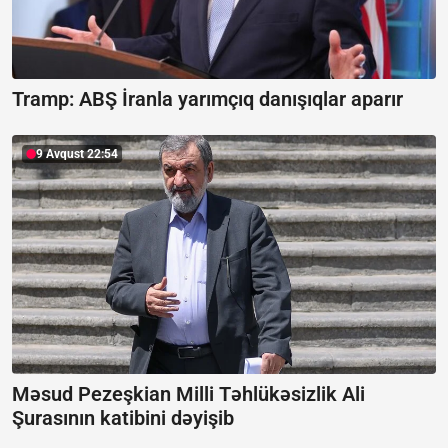
Tramp: ABŞ İranla yarımçıq danışıqlar aparır
9 Avqust 22:54
Məsud Pezeşkian Milli Təhlükəsizlik Ali
Şurasının katibini dəyişib