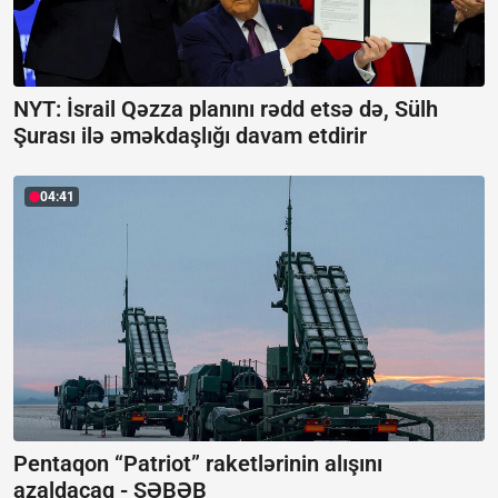
NYT: İsrail Qəzza planını rədd etsə də, Sülh
Şurası ilə əməkdaşlığı davam etdirir
04:41
Pentaqon “Patriot” raketlərinin alışını
azaldacaq -
SƏBƏB