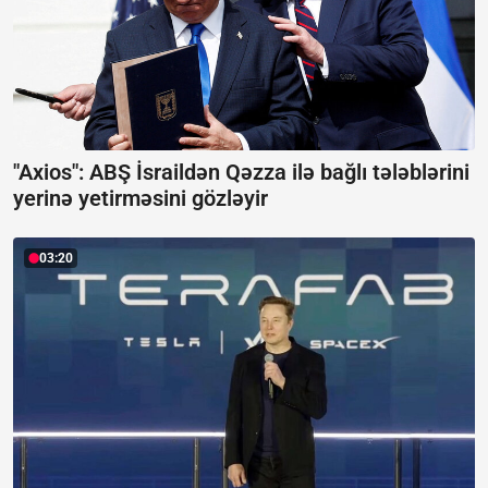
"Axios": ABŞ İsraildən Qəzza ilə bağlı tələblərini
yerinə yetirməsini gözləyir
03:20