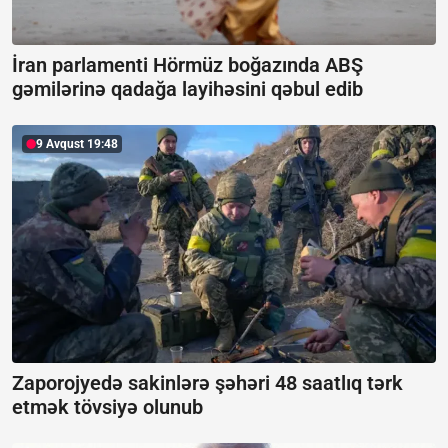
İran parlamenti Hörmüz boğazında ABŞ
gəmilərinə qadağa layihəsini qəbul edib
9 Avqust 19:48
Zaporojyedə sakinlərə şəhəri 48 saatlıq tərk
etmək tövsiyə olunub