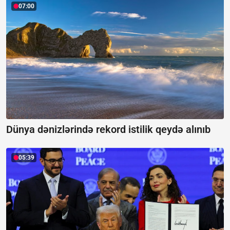
07:00
Dünya dənizlərində rekord istilik qeydə alınıb
05:39