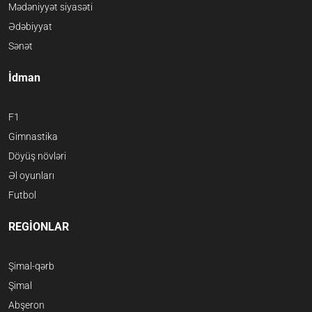
Mədəniyyət siyasəti
Ədəbiyyat
Sənət
İdman
F1
Gimnastika
Döyüş növləri
Əl oyunları
Futbol
REGİONLAR
Şimal-qərb
Şimal
Abşeron