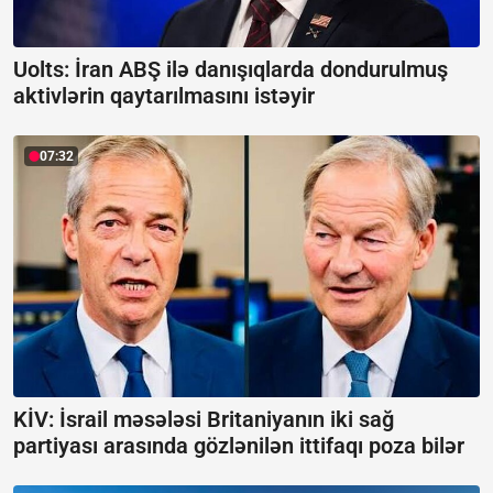
Uolts: İran ABŞ ilə danışıqlarda dondurulmuş
aktivlərin qaytarılmasını istəyir
07:32
KİV: İsrail məsələsi Britaniyanın iki sağ
partiyası arasında gözlənilən ittifaqı poza bilər