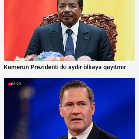
Kamerun Prezidenti iki aydır ölkəyə qayıtmır
08:29