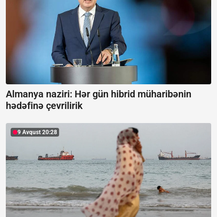
Almanya naziri: Hər gün hibrid müharibənin
hədəfinə çevrilirik
9 Avqust 20:28