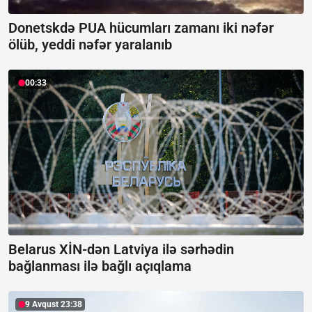
Donetskdə PUA hücumları zamanı iki nəfər
ölüb, yeddi nəfər yaralanıb
00:33
Belarus XİN-dən Latviya ilə sərhədin
bağlanması ilə bağlı açıqlama
9 Avqust 23:38