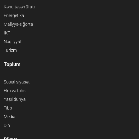
Kənd təsərrüfatı
Energetika
Maliyyə-sığorta
İKT
Nəqliyyat
Turizm
Toplum
Sosial siyasət
Elm və təhsil
Yaşıl dünya
Tibb
Media
Din