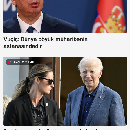
Vuçiç: Dünya böyük müharibənin
astanasındadır
9 Avqust 21:40