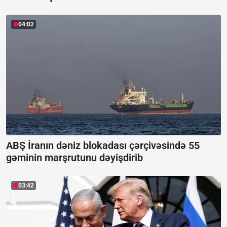
04:02
ABŞ İranın dəniz blokadası çərçivəsində 55
gəminin marşrutunu dəyişdirib
03:42