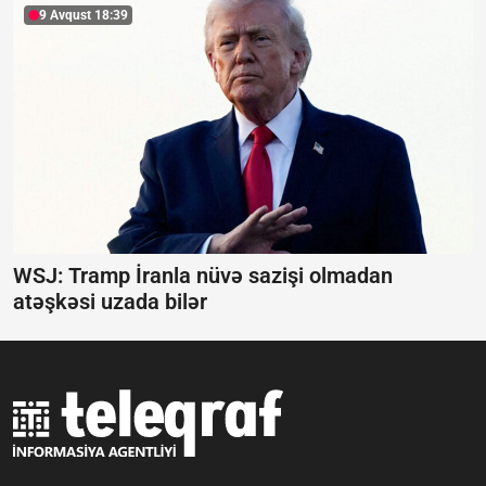
9 Avqust 18:39
WSJ: Tramp İranla nüvə sazişi olmadan
atəşkəsi uzada bilər