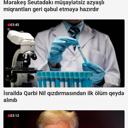
Mərakeş Seutadakı müşayiətsiz azyaşlı
miqrantları geri qəbul etməyə hazırdır
03:45
İsraildə Qərbi Nil qızdırmasından ilk ölüm qeydə
alınıb
03:12