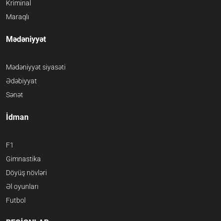
Kriminal
Maraqlı
Mədəniyyət
Mədəniyyət siyasəti
Ədəbiyyat
Sənət
İdman
F1
Gimnastika
Döyüş növləri
Əl oyunları
Futbol