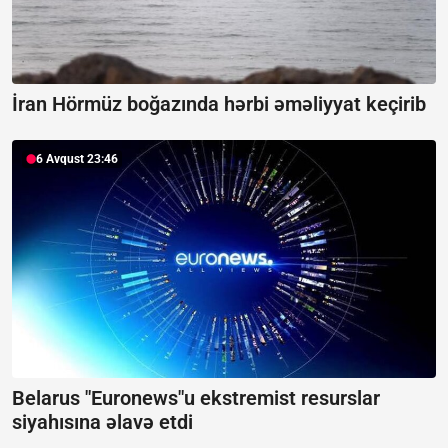
İran Hörmüz boğazında hərbi əməliyyat keçirib
6 Avqust 23:46
Belarus "Euronews"u ekstremist resurslar
siyahısına əlavə etdi