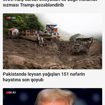
sızması Trampı qəzəbləndirib
01:02
Pakistanda leysan yağışları 151 nəfərin
həyatına son qoyub
00:43