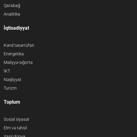
Qarabağ
Analitika
İqtisadiyyat
Kənd təsərrüfatı
Energetika
Maliyyə-sığorta
İKT
Nəqliyyat
Turizm
Toplum
Sosial siyasət
Elm və təhsil
Yaşıl dünya