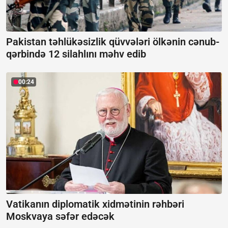
Pakistan təhlükəsizlik qüvvələri ölkənin cənub-
qərbində 12 silahlını məhv edib
00:24
Vatikanın diplomatik xidmətinin rəhbəri
Moskvaya səfər edəcək