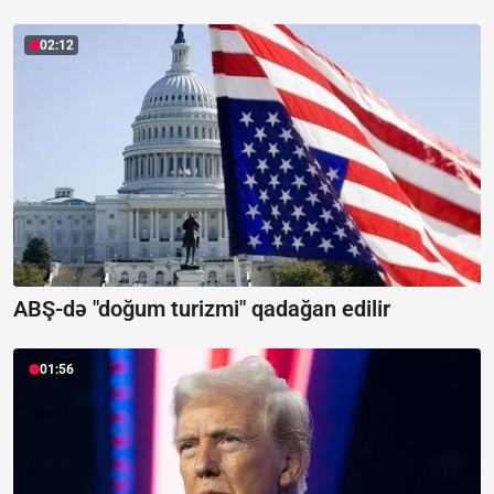
02:12
ABŞ-də "doğum turizmi" qadağan edilir
01:56