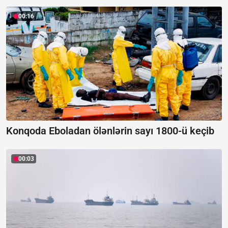
00:16
Konqoda Eboladan ölənlərin sayı 1800-ü keçib
00:03