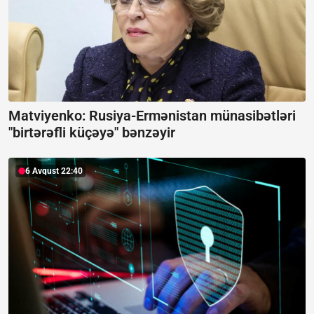
Matviyenko: Rusiya-Ermənistan münasibətləri
"birtərəfli küçəyə" bənzəyir
6 Avqust 22:40