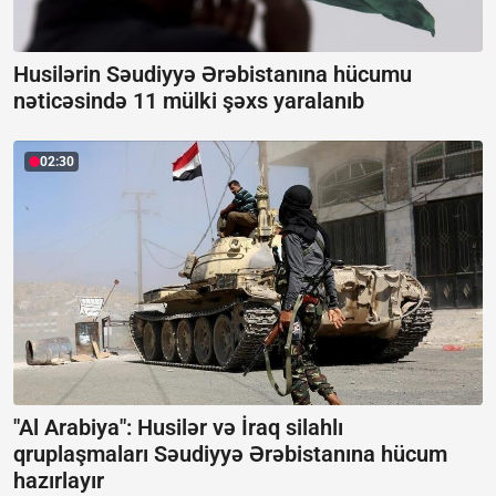
Husilərin Səudiyyə Ərəbistanına hücumu
nəticəsində 11 mülki şəxs yaralanıb
02:30
"Al Arabiya": Husilər və İraq silahlı
qruplaşmaları Səudiyyə Ərəbistanına hücum
hazırlayır