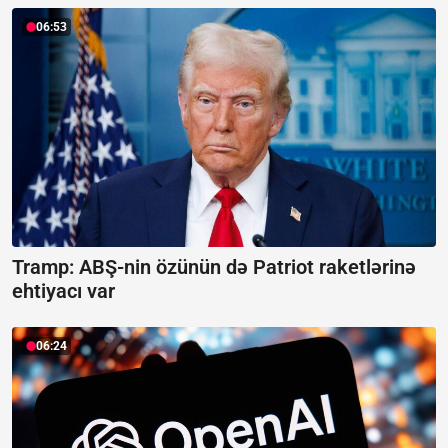
06:53
Tramp: ABŞ-nin özünün də Patriot raketlərinə
ehtiyacı var
06:24