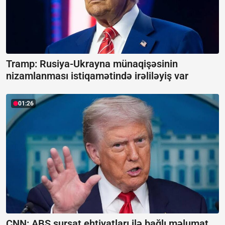
Tramp: Rusiya-Ukrayna münaqişəsinin
nizamlanması istiqamətində irəliləyiş var
01:26
CNN: ABŞ sursat ehtiyatları ilə bağlı məlumat