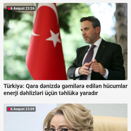
6 Avqust 23:26
Türkiyə: Qara dənizdə gəmilərə edilən hücumlar
enerji dəhlizləri üçün təhlükə yaradır
6 Avqust 23:09