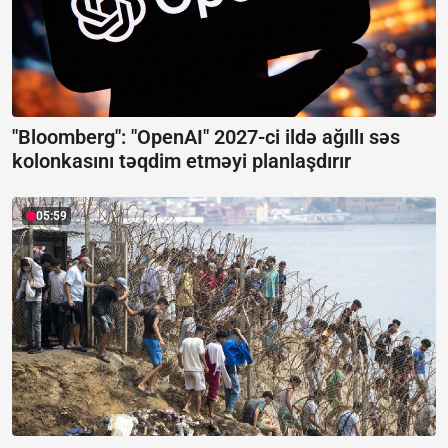
"Bloomberg": "OpenAI" 2027-ci ildə ağıllı səs
kolonkasını təqdim etməyi planlaşdırır
05:59