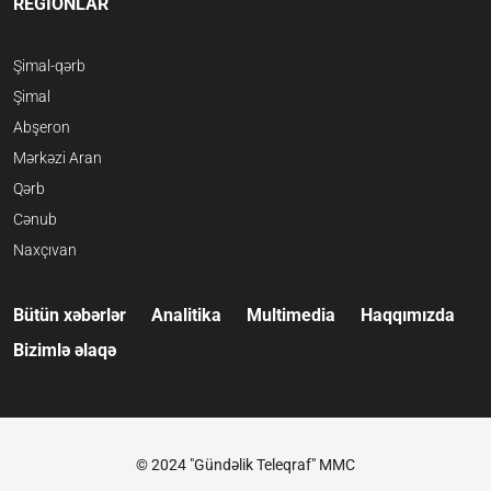
REGİONLAR
Şimal-qərb
Şimal
Abşeron
Mərkəzi Aran
Qərb
Cənub
Naxçıvan
Bütün xəbərlər
Analitika
Multimedia
Haqqımızda
Bizimlə əlaqə
© 2024 "Gündəlik Teleqraf" MMC