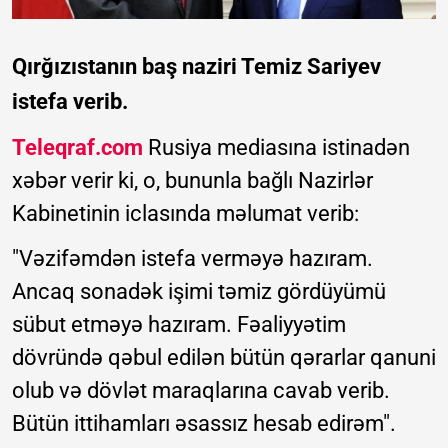
Qırğızıstanın baş naziri Temiz Sariyev
istefa verib.
Teleqraf.com
Rusiya mediasına istinadən
xəbər verir ki, o, bununla bağlı Nazirlər
Kabinetinin iclasında məlumat verib:
"Vəzifəmdən istefa verməyə hazıram.
Ancaq sonadək işimi təmiz gördüyümü
sübut etməyə hazıram. Fəaliyyətim
dövründə qəbul edilən bütün qərarlar qanuni
olub və dövlət maraqlarına cavab verib.
Bütün ittihamları əsassız hesab edirəm".