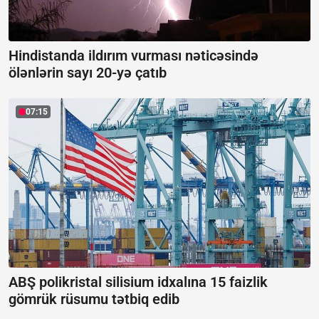
Hindistanda ildırım vurması nəticəsində
ölənlərin sayı 20-yə çatıb
07:15
ABŞ polikristal silisium idxalına 15 faizlik
gömrük rüsumu tətbiq edib