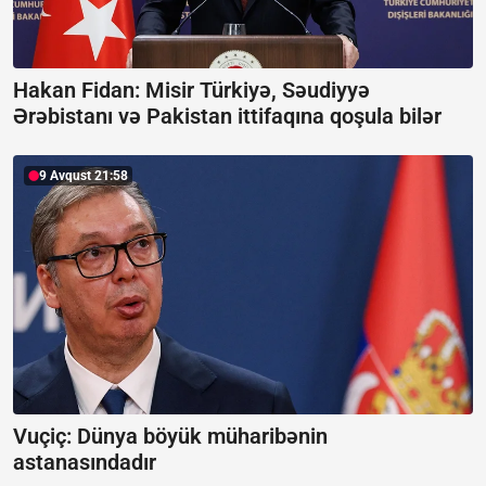
Hakan Fidan: Misir Türkiyə, Səudiyyə
Ərəbistanı və Pakistan ittifaqına qoşula bilər
9 Avqust 21:58
Vuçiç: Dünya böyük müharibənin
astanasındadır