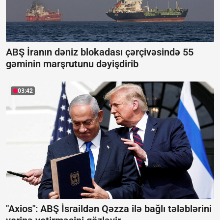
ABŞ İranın dəniz blokadası çərçivəsində 55
gəminin marşrutunu dəyişdirib
03:42
"Axios": ABŞ İsraildən Qəzza ilə bağlı tələblərini