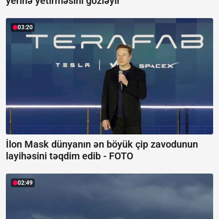
yerinə yetirməsini gözləyir
03:20
İlon Mask dünyanın ən böyük çip zavodunun
layihəsini təqdim edib -
FOTO
02:49