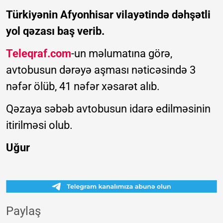
Türkiyənin Afyonhisar vilayətində dəhşətli
yol qəzası baş verib.
Teleqraf.com
-un məlumatına görə,
avtobusun dərəyə aşması nəticəsində 3
nəfər ölüb, 41 nəfər xəsarət alıb.
Qəzaya səbəb avtobusun idarə edilməsinin
itirilməsi olub.
Uğur
Paylaş