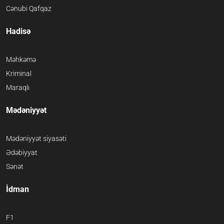
Cənubi Qafqaz
Hadisə
Məhkəmə
Kriminal
Maraqlı
Mədəniyyət
Mədəniyyət siyasəti
Ədəbiyyat
Sənət
İdman
F1