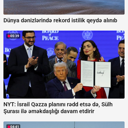
Dünya dənizlərində rekord istilik qeydə alınıb
05:39
NYT: İsrail Qəzza planını rədd etsə də, Sülh
Şurası ilə əməkdaşlığı davam etdirir
04:41