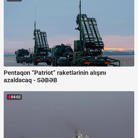
Pentaqon “Patriot” raketlərinin alışını
azaldacaq -
SƏBƏB
04:02