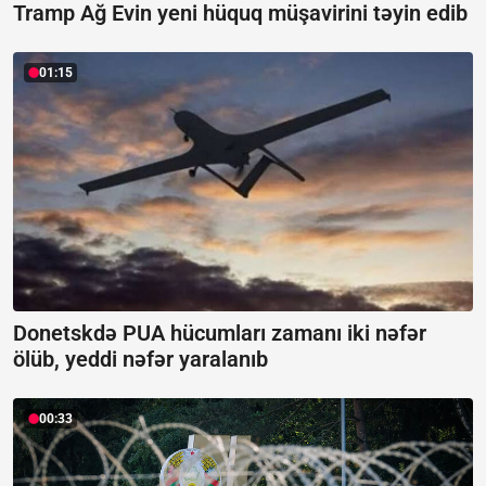
Tramp Ağ Evin yeni hüquq müşavirini təyin edib
01:15
Donetskdə PUA hücumları zamanı iki nəfər
ölüb, yeddi nəfər yaralanıb
00:33