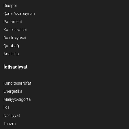
Diaspor
Qərbi Azərbaycan
Parlament
Xarici siyasət
Daxili siyasət
Qarabağ
Analitika
İqtisadiyyat
Kənd təsərrüfatı
Energetika
Maliyyə-sığorta
İKT
Nəqliyyat
Turizm