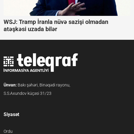
WSJ: Tramp İranla nüvə sazişi olmadan
atəşkəsi uzada bilər
Ünvan:
Bakı şəhəri, Binəqədi rayonu,
S.S.Axundov küçəsi 31/23
Siyasət
Ordu