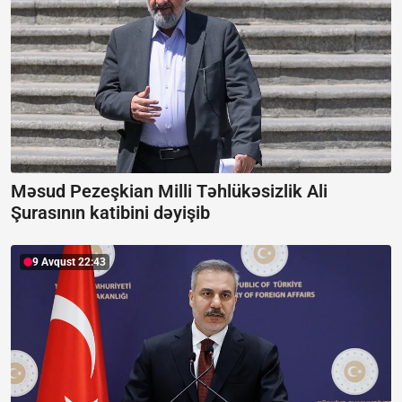
Məsud Pezeşkian Milli Təhlükəsizlik Ali
Şurasının katibini dəyişib
9 Avqust 22:43