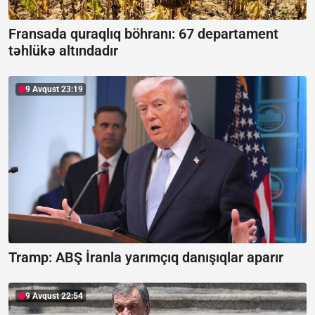
Fransada quraqlıq böhranı:
67 departament
təhlükə altındadır
9 Avqust 23:19
Tramp: ABŞ İranla yarımçıq danışıqlar aparır
9 Avqust 22:54