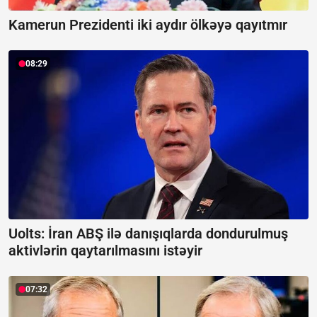
Kamerun Prezidenti iki aydır ölkəyə qayıtmır
08:29
Uolts: İran ABŞ ilə danışıqlarda dondurulmuş
aktivlərin qaytarılmasını istəyir
07:32