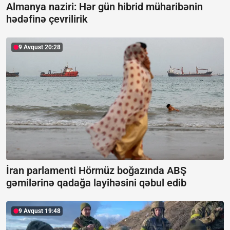
Almanya naziri: Hər gün hibrid müharibənin
hədəfinə çevrilirik
9 Avqust 20:28
İran parlamenti Hörmüz boğazında ABŞ
gəmilərinə qadağa layihəsini qəbul edib
9 Avqust 19:48