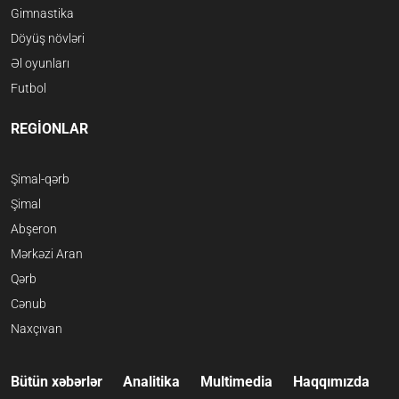
Gimnastika
Döyüş növləri
Əl oyunları
Futbol
REGİONLAR
Şimal-qərb
Şimal
Abşeron
Mərkəzi Aran
Qərb
Cənub
Naxçıvan
Bütün xəbərlər
Analitika
Multimedia
Haqqımızda