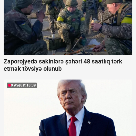
Zaporojyedə sakinlərə şəhəri 48 saatlıq tərk
etmək tövsiyə olunub
9 Avqust 18:39